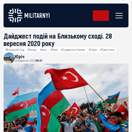
Дайджест подій на Близькому сході. 28
вересня 2020 року
#Близький Схід
#Греція
#Ірак
#Лівія
#Саудівська Аравія
#Сирія
#Туреччина
Юріч
28 Вересня, 2020
20:21