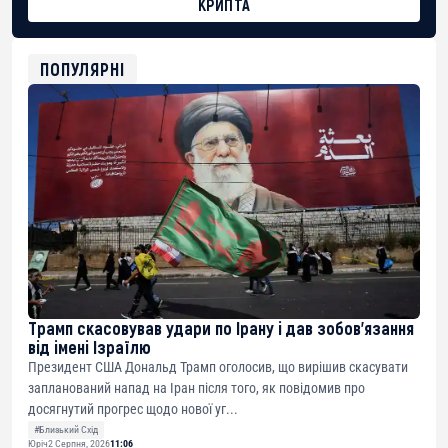
КРИПТА
BTC
bc1qg0z99m95fte7kj8faa7h2kvnq92wvc53exe8gm
USDT
ПОПУЛЯРНІ
0x8676644fA7B6d328310283cAC1065Ae01d97CEe7
ETH
0xfD02863D3289416fcF50975c9DFda13623f97758
Трамп скасовував удари по Ірану і дав зобов’язання
від імені Ізраїлю
Президент США Дональд Трамп оголосив, що вирішив скасувати
запланований напад на Іран після того, як повідомив про
досягнутий прогрес щодо нової уг...
#Близький Схід
Юріч
2 Серпня, 2026
11:06