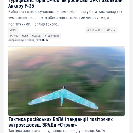
Анкару F-35
Вибір і закупівля сучасних систем озброєння у багатьох випадках
зумовлюється не суто військово-технічними чинниками, а
політичними. І вплив такого ...
#ЗРК
#ППО та ПРО
#Росія
#С-400
#Світ
#Сусіди
#Туреччина
Андрій Харук
9 Липня, 2026
15:12
Тактика російських БпЛА і тенденції повітряних
загроз: досвід ЗРАДн «Страж»
Тактика застосування ударних та розвідувальних БпЛА