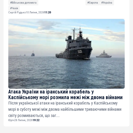
#Військова допомога
#Європа
#Україна
#Чехія
Сергій Рудько
10 Липня, 2026
11:20
Атака України на іранський корабель у
Каспійському морі розмила межі між двома війнами
Після української атаки на іранський корабель у Каспійському
морі в суботу межі між двома найбільшими триваючими війнами
світу розмиваються, що заг...
Юріч
28 Липня, 2026
19:22