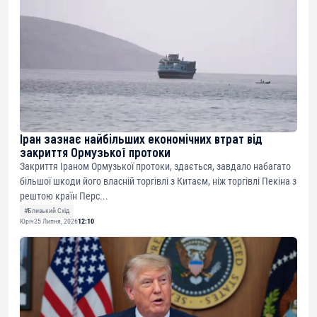
Іран зазнає найбільших економічних втрат від
закриття Ормузької протоки
Закриття Іраном Ормузької протоки, здається, завдало набагато
більшої шкоди його власній торгівлі з Китаєм, ніж торгівлі Пекіна з
рештою країн Перс...
#Близький Схід
Юріч
25 Липня, 2026
12:10