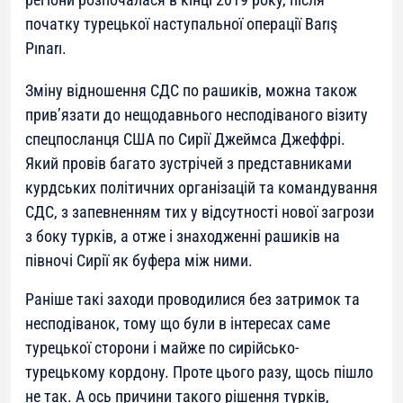
початку турецької наступальної операції Barış
Pınarı.
Зміну відношення СДС по рашиків, можна також
прив’язати до нещодавнього несподіваного візиту
спецпосланця США по Сирії Джеймса Джеффрі.
Який провів багато зустрічей з представниками
курдських політичних організацій та командування
СДС, з запевненням тих у відсутності нової загрози
з боку турків, а отже і знаходженні рашиків на
півночі Сирії як буфера між ними.
Раніше такі заходи проводилися без затримок та
несподіванок, тому що були в інтересах саме
турецької сторони і майже по сирійсько-
турецькому кордону. Проте цього разу, щось пішло
не так. А ось причини такого рішення турків,