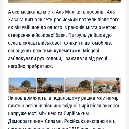
А ось мешканці міста Аль-Малікія в провінції Аль-
Хасака вигнали геть російський патруль після того,
як він увійшов до одного із районів міста з метою
створення військової бази. Патруль увійшов до
села в складі військової техніки та автомобілів,
оснащених важкими кулеметами. Місцеві
заблокували рух колони, і зажадали від русні
негайно прибратися.
Як повідомляють, в подальшому рашка має намір
вийти з регіонів північно-східної Сирії після високої
напруженості між нею та Сирійським
Демократичним Силами. Російська експансія в ці
регіони розпочалася в кінці 2019 року, після