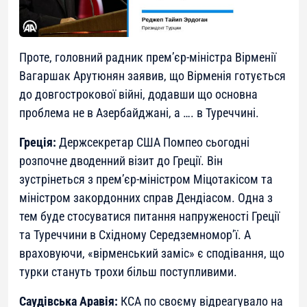
Проте, головний радник прем’єр-міністра Вірменії
Вагаршак Арутюнян заявив, що Вірменія готується
до довгострокової війні, додавши що основна
проблема не в Азербайджані, а …. в Туреччині.
Греція:
Держсекретар США Помпео сьогодні
розпочне дводенний візит до Греції. Він
зустрінеться з прем’єр-міністром Міцотакісом та
міністром закордонних справ Дендіасом. Одна з
тем буде стосуватися питання напруженості Греції
та Туреччини в Східному Середземномор’ї. А
враховуючи, «вірменський заміс» є сподівання, що
турки стануть трохи більш поступливими.
Саудівська Аравія:
КСА по своєму відреагувало на