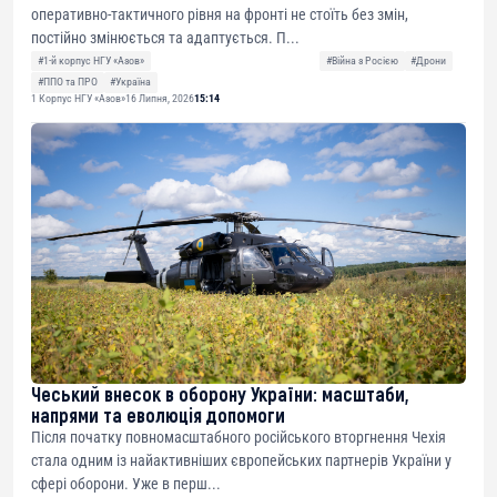
оперативно-тактичного рівня на фронті не стоїть без змін,
постійно змінюється та адаптується. П...
#1-й корпус НГУ «Азов»
#Війна з Росією
#Дрони
#ППО та ПРО
#Україна
1 Корпус НГУ «Азов»
16 Липня, 2026
15:14
Чеський внесок в оборону України: масштаби,
напрями та еволюція допомоги
Після початку повномасштабного російського вторгнення Чехія
стала одним із найактивніших європейських партнерів України у
сфері оборони. Уже в перш...