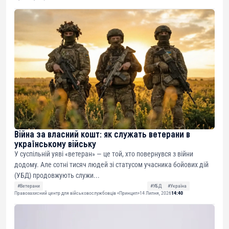
Війна за власний кошт: як служать ветерани в
українському війську
У суспільній уяві «ветеран» — це той, хто повернувся з війни
додому. Але сотні тисяч людей зі статусом учасника бойових дій
(УБД) продовжують служи...
#Ветерани
#УБД
#Україна
Правозахисний центр для військовослужбовців «Принцип»
14 Липня, 2026
14:40