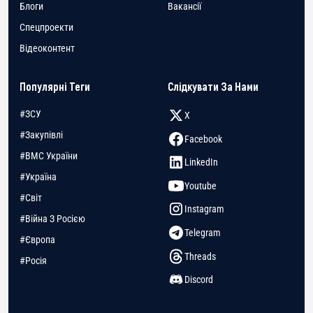
Блоги
Вакансії
Спецпроекти
Відеоконтент
Популярні Теги
Слідкувати За Нами
#ЗСУ
X
#Закупівлі
Facebook
#ВМС України
LinkedIn
#Україна
Youtube
#Світ
Instagram
#Війна З Росією
Telegram
#Європа
Threads
#Росія
Discord