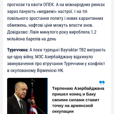
прогнози та квоти ОПЕК. А на міжнародних ринках
зараз панують «медвежі» настрої. І на тлі
повільного зростання попиту і нових карантинних
обмежень, нафтові ціни можуть впасти знов.
Довідково: Лівія минулого року виробляла 1,2
мільйона барелів на день
Туреччина:
А поки турецькі Bayraktar TB2 виграють
ще одну війну, МЗС Азербайджану відкинуло
звинувачення про втручання Туреччини у конфлікт
в окупованому Вірменією НК.