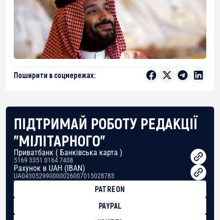
Поширити в соцмережах:
ПІДТРИМАЙ РОБОТУ РЕДАКЦІЇ
"МІЛІТАРНОГО"
Приватбанк ( Банківська карта )
5169 3351 0164 7408
Рахунок в UAH (IBAN)
UA043052990000026007015028783
PATREON
PAYPAL