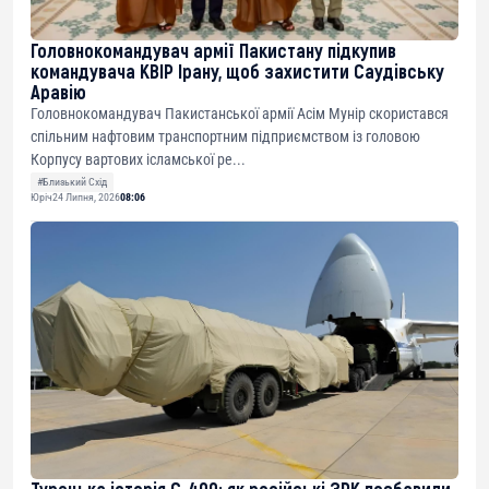
Головнокомандувач армії Пакистану підкупив
командувача КВІР Ірану, щоб захистити Саудівську
Аравію
Головнокомандувач Пакистанської армії Асім Мунір скористався
спільним нафтовим транспортним підприємством із головою
Корпусу вартових ісламської ре...
#Близький Схід
Юріч
24 Липня, 2026
08:06
Турецька історія С-400: як російські ЗРК позбавили