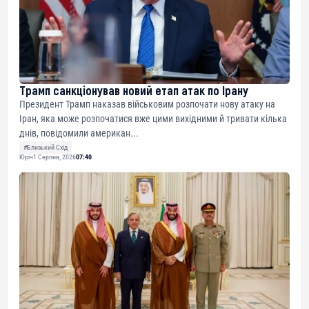
Трамп санкціонував новий етап атак по Ірану
Президент Трамп наказав військовим розпочати нову атаку на
Іран, яка може розпочатися вже цими вихідними й тривати кілька
днів, повідомили американ...
#Близький Схід
Юріч
1 Серпня, 2026
07:40