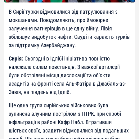
В Сирії турки відмовилися від патрулювання з
мокшанами. Повідомляють, про ймовірне
залучення вагнерівців в ще одну війну. Лівія
збільшує видобуток нафти. Саудіти карають турків
за підтримку Азербайджану.
Сирія:
Сьогодні в Ідлібі ініціатива повністю
належала силам повстанців. З важкої артилерії
були обстріляні місця дислокації та об’єкти
асадитів на фронті села Аль-Фатіра в Джабаль-аз-
Завія, на південь від Ідліб.
Ще одна група сирійських військових була
зупинена влучним пострілом з ПТРК, при спробі
інфільтрації в районі Кафр Набл. Втративши
шістьох своїх, асадити відмовилися від подальших
спроб. Ще одна група була нейтралізована біля