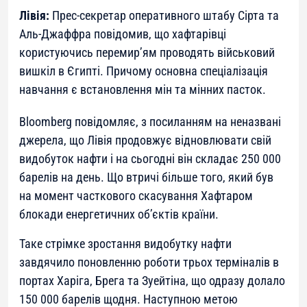
Лівія:
Прес-секретар оперативного штабу Сірта та
Аль-Джаффра повідомив, що хафтарівці
користуючись перемир’ям проводять військовий
вишкіл в Єгипті. Причому основна спеціалізація
навчання є встановлення мін та мінних пасток.
Bloomberg повідомляє, з посиланням на неназвані
джерела, що Лівія продовжує відновлювати свій
видобуток нафти і на сьогодні він складає 250 000
барелів на день. Що втричі більше того, який був
на момент часткового скасування Хафтаром
блокади енергетичних об’єктів країни.
Таке стрімке зростання видобутку нафти
завдячило поновленню роботи трьох терміналів в
портах Харіга, Брега та Зуейтіна, що одразу долало
150 000 барелів щодня. Наступною метою