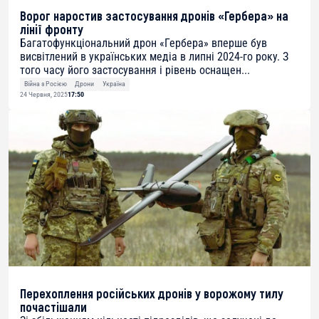
Ворог наростив застосування дронів «Гербера» на
лінії фронту
Багатофункціональний дрон «Гербера» вперше був
висвітлений в українських медіа в липні 2024-го року. З
того часу його застосування і рівень оснащен...
Війна з Росією
Дрони
Україна
24 Червня, 2025
17:50
Перехоплення російських дронів у ворожому тилу
почастішали