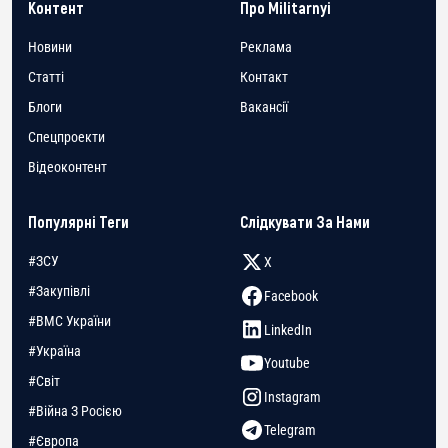
Контент
Про Militarnyi
Новини
Реклама
Статті
Контакт
Блоги
Вакансії
Спецпроекти
Відеоконтент
Популярні Теги
Слідкувати За Нами
#ЗСУ
X
#Закупівлі
Facebook
#ВМС України
LinkedIn
#Україна
Youtube
#Світ
Instagram
#Війна З Росією
Telegram
#Європа