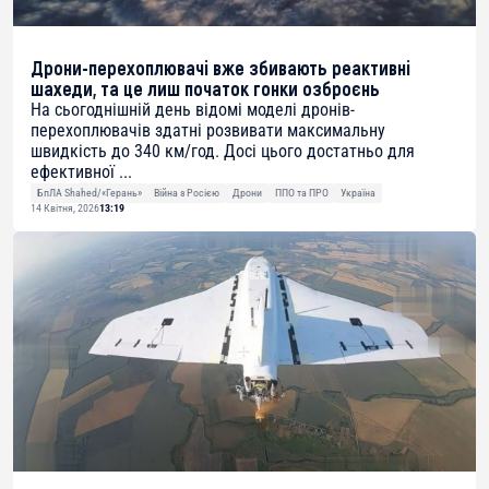
Дрони-перехоплювачі вже збивають реактивні
шахеди, та це лиш початок гонки озброєнь
На сьогоднішній день відомі моделі дронів-
перехоплювачів здатні розвивати максимальну
швидкість до 340 км/год. Досі цього достатньо для
ефективної ...
БпЛА Shahed/«Герань»
Війна з Росією
Дрони
ППО та ПРО
Україна
14 Квітня, 2026
13:19