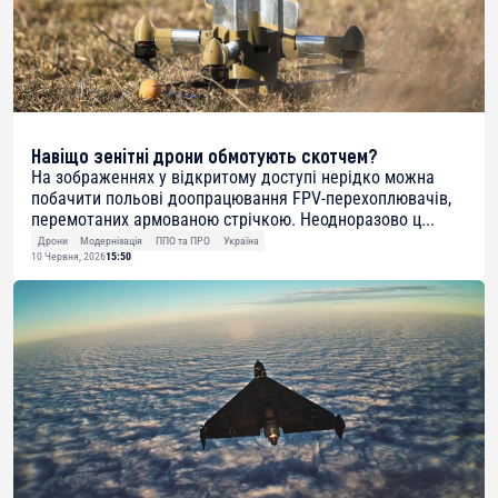
Навіщо зенітні дрони обмотують скотчем?
На зображеннях у відкритому доступі нерідко можна
побачити польові доопрацювання FPV-перехоплювачів,
перемотаних армованою стрічкою. Неодноразово ц...
Дрони
Модернізація
ППО та ПРО
Україна
10 Червня, 2026
15:50