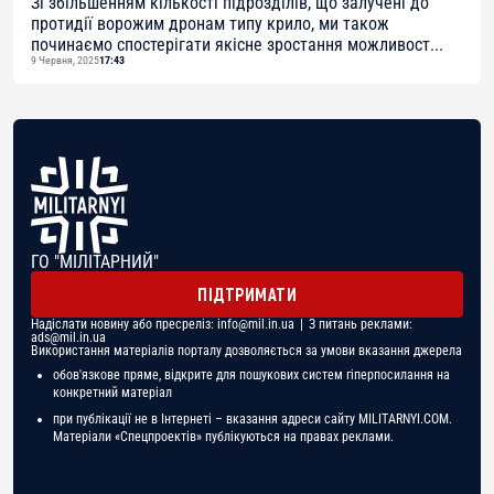
Зі збільшенням кількості підрозділів, що залучені до
протидії ворожим дронам типу крило, ми також
починаємо спостерігати якісне зростання можливост...
9 Червня, 2025
17:43
ГО "МІЛІТАРНИЙ"
ПІДТРИМАТИ
Надіслати новину або пресреліз:
info@mil.in.ua
| З питань реклами:
ads@mil.in.ua
Використання матеріалів порталу дозволяється за умови вказання джерела
обов'язкове пряме, відкрите для пошукових систем гіперпосилання на
конкретний матеріал
при публікації не в Інтернеті – вказання адреси сайту MILITARNYI.COM.
Матеріали «Спецпроектів» публікуються на правах реклами.