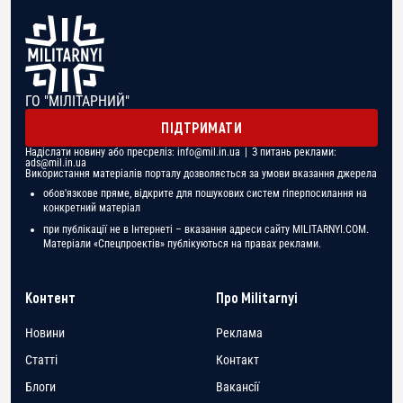
ГО "МІЛІТАРНИЙ"
ПІДТРИМАТИ
Надіслати новину або пресреліз:
info@mil.in.ua
| З питань реклами:
ads@mil.in.ua
Використання матеріалів порталу дозволяється за умови вказання джерела
обов'язкове пряме, відкрите для пошукових систем гіперпосилання на
конкретний матеріал
при публікації не в Інтернеті – вказання адреси сайту MILITARNYI.COM.
Матеріали «Спецпроектів» публікуються на правах реклами.
Контент
Про Militarnyi
Новини
Реклама
Статті
Контакт
Блоги
Вакансії