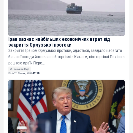
Іран зазнає найбільших економічних втрат від
закриття Ормузької протоки
Закриття Іраном Ормузької протоки, здається, завдало набагато
більшої шкоди його власній торгівлі з Китаєм, ніж торгівлі Пекіна з
рештою країн Перс...
#Близький Схід
Юріч
25 Липня, 2026
12:10