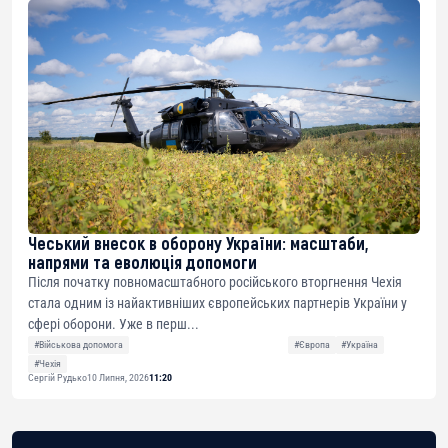
Чеський внесок в оборону України: масштаби,
напрями та еволюція допомоги
Після початку повномасштабного російського вторгнення Чехія
стала одним із найактивніших європейських партнерів України у
сфері оборони. Уже в перш...
#Військова допомога
#Європа
#Україна
#Чехія
Сергій Рудько
10 Липня, 2026
11:20