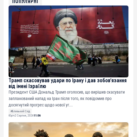
ПОПУЛЯРНІ
0x8676644fA7B6d328310283cAC1065Ae01d97CEe7
ETH
0xfD02863D3289416fcF50975c9DFda13623f97758
Трамп скасовував удари по Ірану і дав зобов’язання
від імені Ізраїлю
Президент США Дональд Трамп оголосив, що вирішив скасувати
запланований напад на Іран після того, як повідомив про
досягнутий прогрес щодо нової уг...
#Близький Схід
Юріч
2 Серпня, 2026
11:06