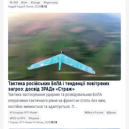
#С-400
#Світ
#Сусіди
#Туреччина
Андрій Харук
9 Липня, 2026
15:12
Тактика російських БпЛА і тенденції повітряних
загроз: досвід ЗРАДн «Страж»
Тактика застосування ударних та розвідувальних БпЛА
оперативно-тактичного рівня на фронті не стоїть без змін,
постійно змінюється та адаптується. П...
#1-й корпус НГУ «Азов»
#Війна з Росією
#Дрони
#ППО та ПРО
#Україна
1 Корпус НГУ «Азов»
16 Липня, 2026
15:14