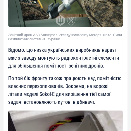
Зенітний дрон AS3 Surveyor зі складу комплексу Merops. Фото: Сили
безпілотних систем ЗС України
Відомо, що низка українських виробників наразі
вже з заводу монтують радіоконтрастні елементи
для збільшення помітності зенітних дронів.
По той бік фронту також працюють над помітністю
власних перехоплювачів. Зокрема, на ворожі
літаки моделі Sokol-E для вирішення тієї самої
задачі встановлюють кутові відбивачі.