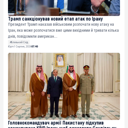
Трамп санкціонував новий етап атак по Ірану
Президент Трамп наказав військовим розпочати нову атаку на
Іран, яка може розпочатися вже цими вихідними й тривати кілька
днів, повідомили американ...
#Близький Схід
Юріч
1 Серпня, 2026
07:40
Головнокомандувач армії Пакистану підкупив
командувача КВІР Ірану, щоб захистити Саудівську