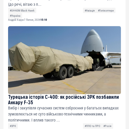
(до речі, вітаю з п...
#UH-60M Black Hawk
#Авіація
#Гелікоптери
#Україна
Андрій Харук
7 Липня, 2026
15:10
Турецька історія С-400: як російські ЗРК позбавили
Анкару F-35
Вибір і закупівля сучасних систем озброєння у багатьох випадках
зумовлюється не суто військово-технічними чинниками, а
політичними. І вплив такого ...
#ЗРК
#ППО та ПРО
#Росія