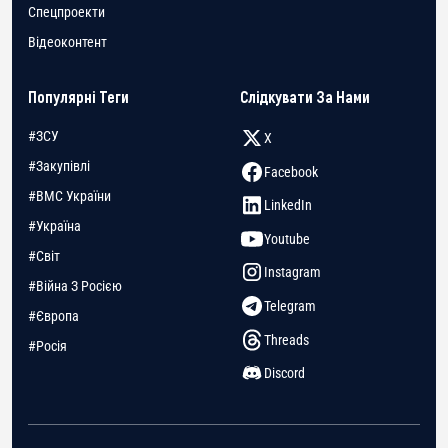
Спецпроекти
Відеоконтент
Популярні Теги
Слідкувати За Нами
#ЗСУ
X
#Закупівлі
Facebook
#ВМС України
LinkedIn
#Україна
Youtube
#Світ
Instagram
#Війна З Росією
Telegram
#Європа
Threads
#Росія
Discord