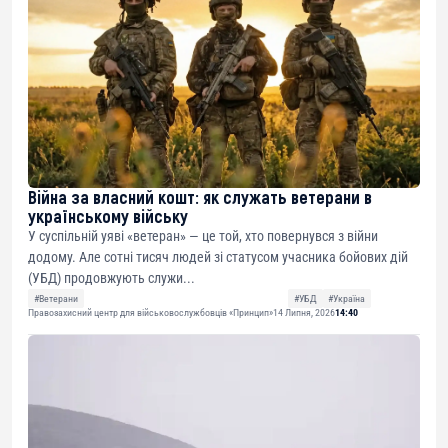
Війна за власний кошт: як служать ветерани в
українському війську
У суспільній уяві «ветеран» — це той, хто повернувся з війни
додому. Але сотні тисяч людей зі статусом учасника бойових дій
(УБД) продовжують служи...
#Ветерани
#УБД
#Україна
Правозахисний центр для військовослужбовців «Принцип»
14 Липня, 2026
14:40