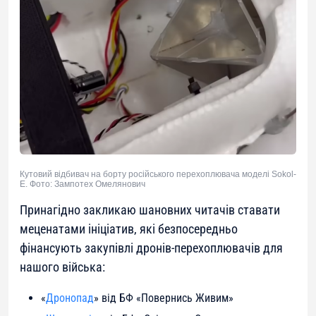
Кутовий відбивач на борту російського перехоплювача моделі Sokol-
E. Фото: Зампотех Омелянович
Принагідно закликаю шановних читачів ставати
меценатами ініціатив, які безпосередньо
фінансують закупівлі дронів-перехоплювачів для
нашого війська:
«
Дронопад
» від БФ «Повернись Живим»