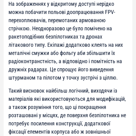
На зображеннях у відкритому доступі нерідко
можна побачити польові доопрацювання FPV-
перехоплювачів, перемотаних армованою
стрічкою. Неодноразово це було помічено на
ракетоподібних безпілотниках та дронах
літакового типу. Екіпажі додатково клеять на них
металічні смужки або фольгу аби збільшити їх
радіоконтранстність, а відповідно і помітність на
дружніх радарах. Це спрощує його виведення
штурманом та пілотом у точку зустрічі з ціллю.
Такий висновок найбільш логічний, виходячи із
матеріалів які використовуються для модифікацій,
а також розуміння того, що ці покращення
розташовані у місцях, де поверхня безпілотника не
потребує посилення конструкції, додаткової
фіксації елементів корпуса або ж зовнішньої