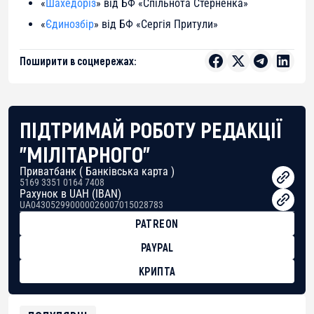
«
Шахедоріз
» від БФ «Спільнота Стерненка»
«
Єдинозбір
» від БФ «Сергія Притули»
Поширити в соцмережах:
ПІДТРИМАЙ РОБОТУ РЕДАКЦІЇ
"МІЛІТАРНОГО"
Приватбанк ( Банківська карта )
5169 3351 0164 7408
Рахунок в UAH (IBAN)
UA043052990000026007015028783
PATREON
PAYPAL
КРИПТА
BTC
bc1qg0z99m95fte7kj8faa7h2kvnq92wvc53exe8gm
USDT