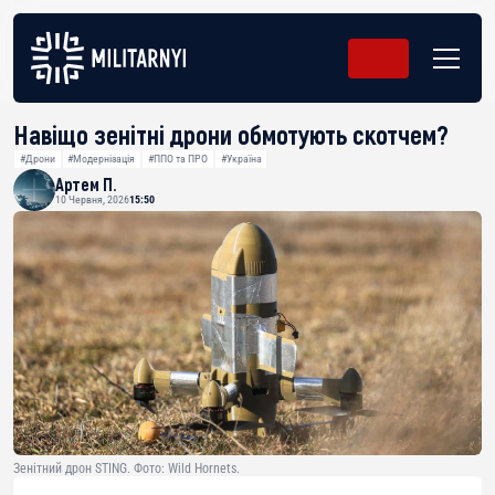
Навіщо зенітні дрони обмотують скотчем?
#Дрони
#Модернізація
#ППО та ПРО
#Україна
Артем П.
10 Червня, 2026
15:50
Зенітний дрон STING. Фото: Wild Hornets.