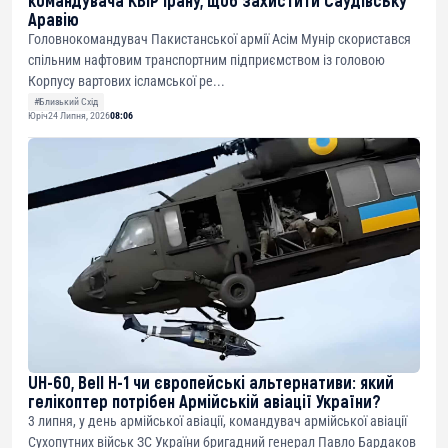
Аравію
Головнокомандувач Пакистанської армії Асім Мунір скористався
спільним нафтовим транспортним підприємством із головою
Корпусу вартових ісламської ре...
#Близький Схід
Юріч
24 Липня, 2026
08:06
UH-60, Bell H-1 чи європейські альтернативи: який
гелікоптер потрібен Армійській авіації України?
3 липня, у день армійської авіації, командувач армійської авіації
Сухопутних військ ЗС України бригадний генерал Павло Бардаков