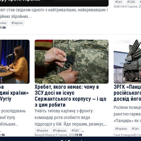
підписали рамк
#Світ
#США
Solid Info
5 Серпня, 2
світ став свідком одного з найтриваліших, найкривавіших і
ійних збройних...
осією
#Європа
1:08
ба
Хребет, якого немає: чому в
ЗРГК «Панц
дині країни»
ЗСУ досі не існує
російськог
Vyriy
Сержантського корпусу — і що
досвід його
з цим робити
Росіяни позиці
 розслідувань
Уявіть типову картину з фронту:
ракетно-гарма
ії Vyriy
командир роти особисто веде
«Панцирь» як 
айбільших
підрозділ у бій. Йде першим, ризикує,
засобів ближнь
#Україна
#Світ
надихає людей. Емоц...
#Україна
#Реформа
#ОШС
Саня Козацький
3 Се
1:36
Валерій Маркус
4 Серпня, 2026
15:08
#Сержантський корпус