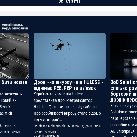
Усі Статті
 бити новітні
Дрон «на шнурку» від HULESS –
DoD Solution
піднімає РЕБ, РЕР та зв’язок
спільно ро
бортовий ш
застосовують
Українська компанія Huless
дронів-пер
 новий X-
представила дрон-ретранслятор
Естонсько-укр
Seth-X.
Highline-T, що живиться від кабелю.
Solution оголо
с місії
Про особливості виробу стало відомо
партнерство з
під час інтерв'...
розробником а
ch
#ZBROYA
#Defense Tech і Miltech
#ZBROYA
#Дрони
#РЕБ
AI. Співпраця .
еччина
#Росія
#РЕР
#Україна
6 Серпня, 2026
17:53