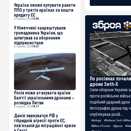
Україна зможе купувати ракети
ППО у третіх країнах за кошти
кредиту ЄС
6 Серпня, 2026
15:06
У Німеччині заарештували
громадянина України, що
шпигував за оборонним
підприємством
6 Серпня, 2026
14:27
По росіянах почали
дрони Seth-X
Сили оборони України 
Росія може атакувати країни
проти російських військ
Балтії українськими дронами –
розвідка Литви
подібний ударний дрон 
6 Серпня, 2026
14:17
Фотографію дрона під ча
опублікував росій...
Данія звинувачує РФ у
гібридній агресії проти ЄС,
#Airlogix
#Defense Tech і Milte
пов’язаній до міграційної кризи
#Війна з Росією
#Дрони
#Нім
в Сеуті