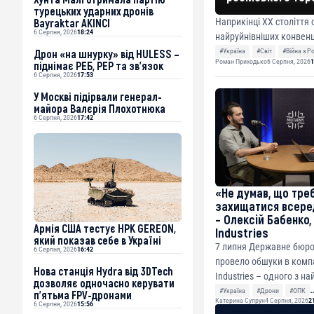
турецьких ударних дронів
Bayraktar AKINCI
Наприкінці ХХ століття 
6 Серпня, 2026
18:24
найруйнівніших конвенц
Дрон «на шнурку» від HULESS –
#Україна
#Світ
#Війна з Р
Роман Приходько
6 Серпня, 2026
1
піднімає РЕБ, РЕР та зв’язок
6 Серпня, 2026
17:53
У Москві підірвали генерал-
майора Валєрія Плохотнюка
6 Серпня, 2026
17:42
«Не думав, що тре
захищатися всере
– Олексій Бабенко, 
Армія США тестує НРК GEREON,
Industries
який показав себе в Україні
7 липня Державне бюро
6 Серпня, 2026
16:42
провело обшуки в компан
Нова станція Hydra від 3DTech
Industries – одного з н
дозволяє одночасно керувати
виробників FPV-др...
#Україна
#Дрони
#ОПК
п’ятьма FPV-дронами
Катерина Супрун
4 Серпня, 2026
2
#Defense Tech і Miltech
6 Серпня, 2026
15:56