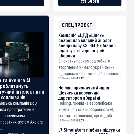
Усі Блоги
СПЕЦПРОЕКТ
Компанія «ЦТД «Шлях»
розробила власний аналог
боєприпасу КЗ-6М. Як бізнес
адаптується до потреб
оборони
З початку повномасштабного
вторгнення чимало українських
підприємств частково або повністю
23 Липня, 2026
11:12
 та Axelera AI
перекваліфікували свої потужності
зроблятимуть
на потреби оборони. Де...
Helsing призначає Андрія
тучний інтелект для
Шевченка керуючим
ехоплювачів
директором в Україні
Helsing, провідна європейська
аїнська компанія DoD
компанія у сфері оборонного AI,
сила про стратегічне
сьогодні оголосила, що Андрій
 європейським
13 Липня, 2026
12:05
Шевченко приєднується до
паратних систем Axelera
команди на посаді керуючого ди...
..
L7 Simulators підбила підсумки