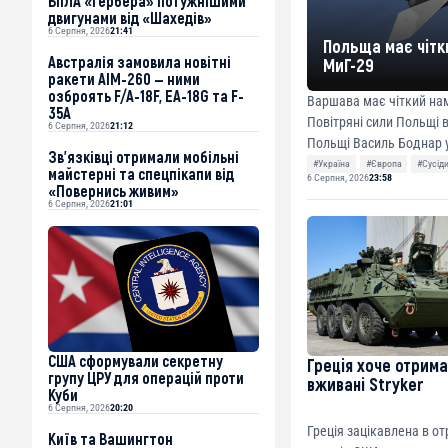
БпЛА «Гербера» потужнішими
двигунами від «Шахедів»
6 Серпня, 2026
21:41
Польща має чітки
Австралія замовила новітні
МиГ-29
ракети AIM-260 — ними
озброять F/A-18F, EA-18G та F-
Варшава має чіткий нам
35A
Повітряні сили Польщі вивели з експлуат
6 Серпня, 2026
21:12
Польщі Василь Боднар у 
Зв’язківці отримали мобільні
#Україна
#Європа
#Сусід
майстерні та спецпікапи від
6 Серпня, 2026
23:58
«Повернись живим»
6 Серпня, 2026
21:01
США сформували секретну
Греція хоче отрим
групу ЦРУ для операцій проти
вживані Stryker
Куби
6 Серпня, 2026
20:20
Греція зацікавлена в от
Київ та Вашингтон