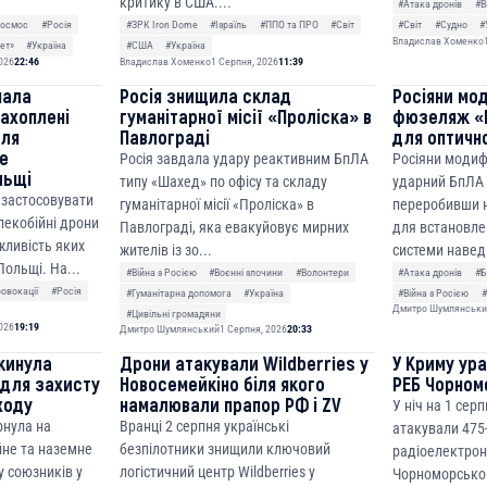
критику в США....
#Атака дронів
#В
осмос
#Росія
#ЗРК Iron Dome
#Ізраїль
#ППО та ПРО
#Світ
#Світ
#Судно
#
Владислав Хоменко
ет»
#Україна
#США
#Україна
026
22:46
Владислав Хоменко
1 Серпня, 2026
11:39
чала
Росія знищила склад
Росіяни мо
ахоплені
гуманітарної місії «Проліска» в
фюзеляж «Г
для
Павлограді
для оптичн
це
Росія завдала удару реактивним БпЛА
Росіяни модиф
льщі
типу «Шахед» по офісу та складу
ударний БпЛА 
а застосовувати
гуманітарної місії «Проліска» в
переробивши н
лекобійні дрони
Павлограді, яка евакуйовує мирних
для встановле
жливість яких
жителів із зо...
системи навед.
ольщі. На...
#Війна з Росією
#Воєнні злочини
#Волонтери
#Атака дронів
#Б
овокації
#Росія
#Гуманітарна допомога
#Україна
#Війна з Росією
Дмитро Шумлянськи
#Цивільні громадяни
026
19:19
Дмитро Шумлянський
1 Серпня, 2026
20:33
екинула
Дрони атакували Wildberries у
У Криму ур
 для захисту
Новосемейкіно біля якого
РЕБ Чорном
ходу
намалювали прапор РФ і ZV
У ніч на 1 сер
рнула на
Вранці 2 серпня українські
атакували 475
йне та наземне
безпілотники знищили ключовий
радіоелектронн
у союзників у
логістичний центр Wildberries у
Чорноморськог