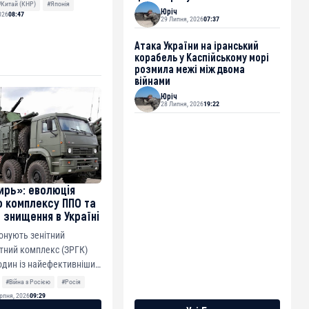
ов...
#Китай (КНР)
#Японія
Юріч
026
08:47
29 Липня, 2026
07:37
Атака України на іранський
корабель у Каспійському морі
розмила межі між двома
війнами
Юріч
28 Липня, 2026
19:22
ирь»: еволюція
о комплексу ППО та
 знищення в Україні
онують зенітний
тний комплекс (ЗРГК)
один із найефективніших
ої...
#Війна з Росією
#Росія
рпня, 2026
09:29