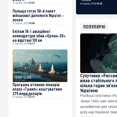
#Україна
6 Серпня, 2026
13:37
6 Серпня, 2026
18:26
Польща готує 50-й пакет
військової допомоги Україні –
посол
6 Серпня, 2026
13:06
ПОПУЛЯРНІ
Екіпаж 18-ї авіаційної
комендатури збив «Орлан-30»
на відстані 110 км
6 Серпня, 2026
12:17
Супутники «Рассв
вікна стабільного 
Програма атомних лінкорів
кілька годин зв’яз
класу «Трамп» коштуватиме
Україною
275 млрд доларів
Російські супутники «Ра
6 Серпня, 2026
12:17
«Бюро 1440» вже забез
щонайменше два «вікна 
добу над Україною три