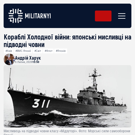
Кораблі Холодної війни: японські мисливці на
підводні човни
#Азія
#ВМС Японії
#Світ
#Флот
#Японія
Андрій Харук
6 Липня, 2026
15:50
Мисливець на підводні човни класу «Мідзуторі». Фото: Морські сили самооборони