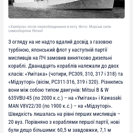
«Хаябуса» після переобладнання в яхту. Фото: Морські сили
самооборони Японії
З огляду на не надто вдалий досвід з газовою
турбіною, японський флот у наступній партії
мисливців на ПЧ замовив винятково дизельні
кораблі. Дванадцять кораблів належали до двох
класів: «Умітака» (чотири, РС309, 310, 317 і 318) та
«Мідзуторі» (вісім, РС311-316, 319 і 320). Різнились
вони між собою типом двигунів: Mitsui B & W
635VBU-45 (по 2000 к.с.) – на «Умітака» і Kawasaki
MAN V8V22/30 (по 1900 к.с.) – на «Мідзуторі».
Швидкість лишалась на рівні перших мисливців –
20 вуз. Порівняно з кораблями першої партії, нові
були дещо більшими: 60,5 м завдовжки, 7,1 м