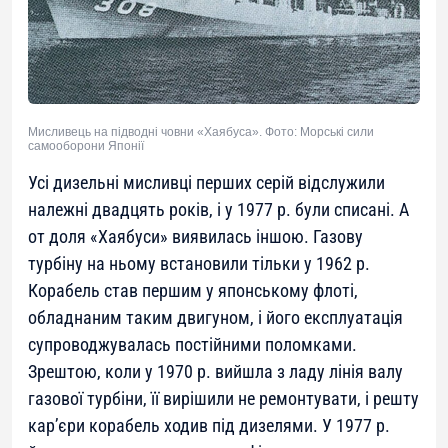
Мисливець на підводні човни «Хаябуса». Фото: Морські сили
самооборони Японії
Усі дизельні мисливці перших серій відслужили
належні двадцять років, і у 1977 р. були списані. А
от доля «Хаябуси» виявилась іншою. Газову
турбіну на ньому встановили тільки у 1962 р.
Корабель став першим у японському флоті,
обладнаним таким двигуном, і його експлуатація
супроводжувалась постійними поломками.
Зрештою, коли у 1970 р. вийшла з ладу лінія валу
газової турбіни, її вирішили не ремонтувати, і решту
кар’єри корабель ходив під дизелями. У 1977 р.