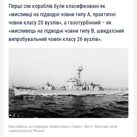
Перші сім кораблів були класифіковані як
«мисливці на підводні човни типу A, практичні
човни класу 20 вузлів», а газотурбінний – як
«мисливець на підводні човни типу B, швидкісний
випробувальний човен класу 26 вузлів».
Мисливець на підводні човни класу «Карі». Фото: Морські сили
самооборони Японії