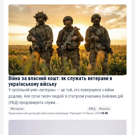
Війна за власний кошт: як служать ветерани в
українському війську
У суспільній уяві «ветеран» — це той, хто повернувся з війни
додому. Але сотні тисяч людей зі статусом учасника бойових дій
(УБД) продовжують служи...
#Ветерани
#УБД
#Україна
Правозахисний центр для військовослужбовців «Принцип»
14 Липня, 2026
14:40