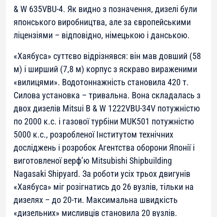
& W 635VBU-4. Як видно з позначення, дизелі були
японського виробництва, але за європейськими
ліцензіями – відповідно, німецькою і данською.
«Хаябуса» суттєво відрізнявся: він мав довший (58
м) і ширший (7,8 м) корпус з яскраво вираженими
«вилицями». Водотоннажність становила 420 т.
Силова установка – тривальна. Вона складалась з
двох дизелів Mitsui B & W 1222VBU-34V потужністю
по 2000 к.с. і газової турбіни MUK501 потужністю
5000 к.с., розробленої Інститутом технічних
досліджень і розробок Агентства оборони Японії і
виготовленої верф’ю Mitsubishi Shipbuilding
Nagasaki Shipyard. За роботи усіх трьох двигунів
«Хаябуса» міг розігнатись до 26 вузлів, тільки на
дизелях – до 20-ти. Максимальна швидкість
«дизельних» мисливців становила 20 вузлів.