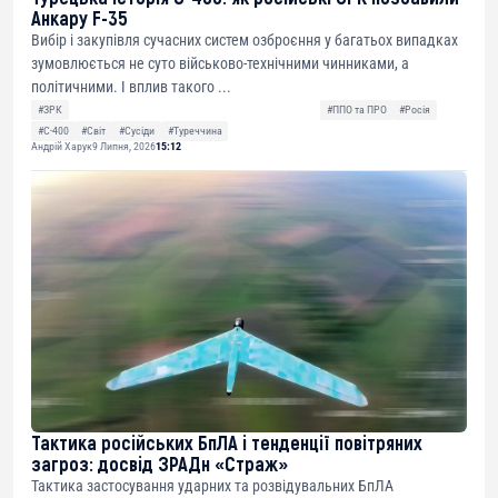
Анкару F-35
Вибір і закупівля сучасних систем озброєння у багатьох випадках
зумовлюється не суто військово-технічними чинниками, а
політичними. І вплив такого ...
#ЗРК
#ППО та ПРО
#Росія
#С-400
#Світ
#Сусіди
#Туреччина
Андрій Харук
9 Липня, 2026
15:12
Тактика російських БпЛА і тенденції повітряних
загроз: досвід ЗРАДн «Страж»
Тактика застосування ударних та розвідувальних БпЛА