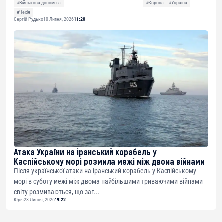
#Військова допомога
#Європа
#Україна
#Чехія
Сергій Рудько
10 Липня, 2026
11:20
Атака України на іранський корабель у
Каспійському морі розмила межі між двома війнами
Після української атаки на іранський корабель у Каспійському
морі в суботу межі між двома найбільшими триваючими війнами
світу розмиваються, що заг...
Юріч
28 Липня, 2026
19:22