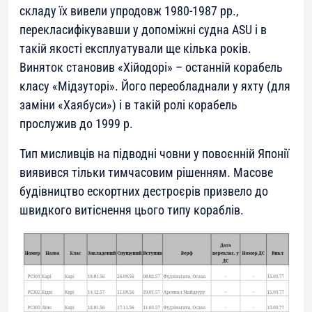
складу їх вивели упродовж 1980-1987 рр.,
перекласифікувавши у допоміжні судна ASU і в
такій якості експлуатували ще кілька років.
Виняток становив «Хійодорі» – останній корабель
класу «Мідзуторі». Його переобладнали у яхту (для
заміни «Хаябуси») і в такій ролі корабель
прослужив до 1999 р.
Тип мисливців на підводні човни у повоєнній Японії
виявився тільки тимчасовим рішенням. Масове
будівництво ескортних дестроєрів призвело до
швидкого витіснення цього типу кораблів.