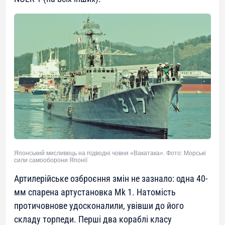
Японський мисливець на підводні човни «Вакатака». Фото: Морські
сили самооборони Японії
Артилерійське озброєння змін не зазнало: одна 40-
мм спарена артустановка Mk 1. Натомість
протичовнове удосконалили, увівши до його
складу торпеди. Перші два кораблі класу