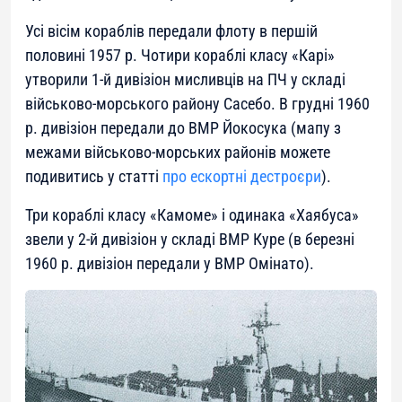
Усі вісім кораблів передали флоту в першій
половині 1957 р. Чотири кораблі класу «Карі»
утворили 1-й дивізіон мисливців на ПЧ у складі
військово-морського району Сасебо. В грудні 1960
р. дивізіон передали до ВМР Йокосука (мапу з
межами військово-морських районів можете
подивитись у статті
про ескортні дестроєри
).
Три кораблі класу «Камоме» і одинака «Хаябуса»
звели у 2-й дивізіон у складі ВМР Куре (в березні
1960 р. дивізіон передали у ВМР Омінато).