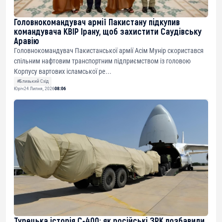
Головнокомандувач армії Пакистану підкупив
командувача КВІР Ірану, щоб захистити Саудівську
Аравію
Головнокомандувач Пакистанської армії Асім Мунір скористався
спільним нафтовим транспортним підприємством із головою
Корпусу вартових ісламської ре...
#Близький Схід
Юріч
24 Липня, 2026
08:06
Турецька історія С-400: як російські ЗРК позбавили