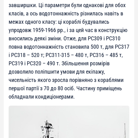
завширшки. Ці параметри були однакові для обох
класів, а ось водотоннажність різнилась навіть в
межах одного класу: ці кораблі будувались
упродовж 1959-1966 рр., і за цей час в конструкцію
вносились деякі зміни. Отже, для РС309 і РС310
повна водотоннажність становила 500 т, для РС317
і РС318 – 520 т; РС311-315 – 480 т, РС316 – 485 т,
РС319 і РС320 – 490 т. Збільшення розмірів
дозволило поліпшити умови для екіпажу,
чисельність якого зросла порівняно з кораблями
першої партії з 70 до 80 осіб. Частину приміщень
обладнали кондиціонерами.