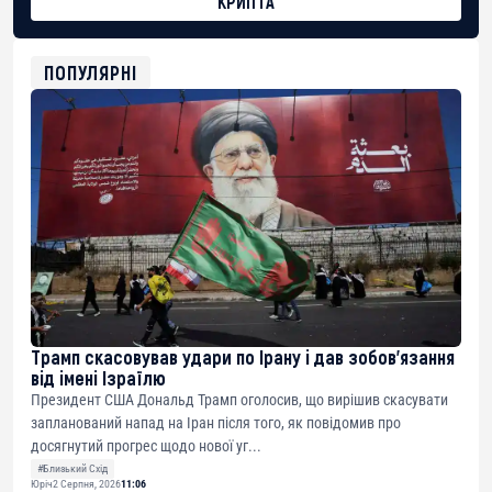
КРИПТА
BTC
bc1qg0z99m95fte7kj8faa7h2kvnq92wvc53exe8gm
USDT
ПОПУЛЯРНІ
0x8676644fA7B6d328310283cAC1065Ae01d97CEe7
ETH
0xfD02863D3289416fcF50975c9DFda13623f97758
Трамп скасовував удари по Ірану і дав зобов’язання
від імені Ізраїлю
Президент США Дональд Трамп оголосив, що вирішив скасувати
запланований напад на Іран після того, як повідомив про
досягнутий прогрес щодо нової уг...
#Близький Схід
Юріч
2 Серпня, 2026
11:06