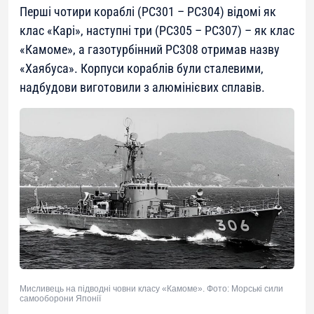
Перші чотири кораблі (РС301 – РС304) відомі як
клас «Карі», наступні три (РС305 – РС307) – як клас
«Камоме», а газотурбінний РС308 отримав назву
«Хаябуса». Корпуси кораблів були сталевими,
надбудови виготовили з алюмінієвих сплавів.
Мисливець на підводні човни класу «Камоме». Фото: Морські сили
самооборони Японії