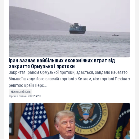
Іран зазнає найбільших економічних втрат від
закриття Ормузької протоки
Закриття Іраном Ормузької протоки, здається, завдало набагато
більшої шкоди його власній торгівлі з Китаєм, ніж торгівлі Пекіна з
рештою країн Перс...
#Близький Схід
Юріч
25 Липня, 2026
12:10