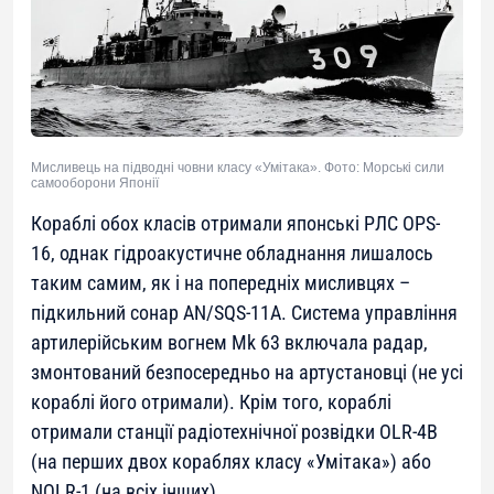
Мисливець на підводні човни класу «Умітака». Фото: Морські сили
самооборони Японії
Кораблі обох класів отримали японські РЛС OPS-
16, однак гідроакустичне обладнання лишалось
таким самим, як і на попередніх мисливцях –
підкильний сонар AN/SQS-11A. Система управління
артилерійським вогнем Mk 63 включала радар,
змонтований безпосередньо на артустановці (не усі
кораблі його отримали). Крім того, кораблі
отримали станції радіотехнічної розвідки OLR-4B
(на перших двох кораблях класу «Умітака») або
NOLR-1 (на всіх інших).