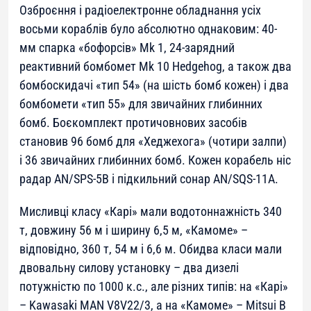
Озброєння і радіоелектронне обладнання усіх
восьми кораблів було абсолютно однаковим: 40-
мм спарка «бофорсів» Mk 1, 24-зарядний
реактивний бомбомет Mk 10 Hedgehog, а також два
бомбоскидачі «тип 54» (на шість бомб кожен) і два
бомбомети «тип 55» для звичайних глибинних
бомб. Боєкомплект протичовнових засобів
становив 96 бомб для «Хеджехога» (чотири залпи)
і 36 звичайних глибинних бомб. Кожен корабель ніс
радар AN/SPS-5B і підкильний сонар AN/SQS-11A.
Мисливці класу «Карі» мали водотоннажність 340
т, довжину 56 м і ширину 6,5 м, «Камоме» –
відповідно, 360 т, 54 м і 6,6 м. Обидва класи мали
двовальну силову установку – два дизелі
потужністю по 1000 к.с., але різних типів: на «Карі»
– Kawasaki MAN V8V22/3, а на «Камоме» – Mitsui B