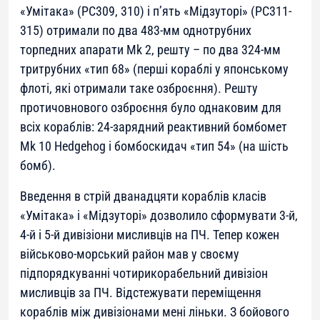
«Умітака» (РС309, 310) і п’ять «Мідзуторі» (РС311-
315) отримали по два 483-мм однотрубних
торпедних апарати Mk 2, решту – по два 324-мм
тритрубних «тип 68» (перші кораблі у японському
флоті, які отримали таке озброєння). Решту
протичовнового озброєння було однаковим для
всіх кораблів: 24-зарядний реактивний бомбомет
Mk 10 Hedgehog і бомбоскидач «тип 54» (на шість
бомб).
Введення в стрій дванадцяти кораблів класів
«Умітака» і «Мідзуторі» дозволило сформувати 3-й,
4-й і 5-й дивізіони мисливців на ПЧ. Тепер кожен
військово-морський район мав у своєму
підпорядкуванні чотирикорабельний дивізіон
мисливців за ПЧ. Відстежувати переміщення
кораблів між дивізіонами мені ліньки. З бойового