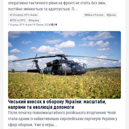
оперативно-тактичного рівня на фронті не стоїть без змін,
постійно змінюється та адаптується. П...
#1-й корпус НГУ «Азов»
#Війна з Росією
#Дрони
#ППО та ПРО
#Україна
1 Корпус НГУ «Азов»
16 Липня, 2026
15:14
Чеський внесок в оборону України: масштаби,
напрями та еволюція допомоги
Після початку повномасштабного російського вторгнення Чехія
стала одним із найактивніших європейських партнерів України у
сфері оборони. Уже в перш...