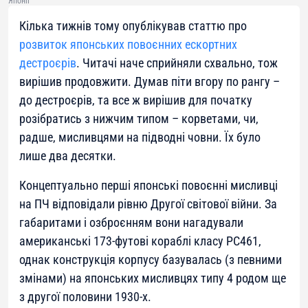
Японії
Кілька тижнів тому опублікував статтю про
розвиток японських повоєнних ескортних
дестроєрів
. Читачі наче сприйняли схвально, тож
вирішив продовжити. Думав піти вгору по рангу –
до дестроєрів, та все ж вирішив для початку
розібратись з нижчим типом – корветами, чи,
радше, мисливцями на підводні човни. Їх було
лише два десятки.
Концептуально перші японські повоєнні мисливці
на ПЧ відповідали рівню Другої світової війни. За
габаритами і озброєнням вони нагадували
американські 173-футові кораблі класу РС461,
однак конструкція корпусу базувалась (з певними
змінами) на японських мисливцях типу 4 родом ще
з другої половини 1930-х.