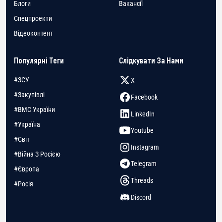
Блоги
Вакансії
Спецпроекти
Відеоконтент
Популярні Теги
Слідкувати За Нами
#ЗСУ
X
#Закупівлі
Facebook
#ВМС України
LinkedIn
#Україна
Youtube
#Світ
Instagram
#Війна З Росією
Telegram
#Європа
Threads
#Росія
Discord