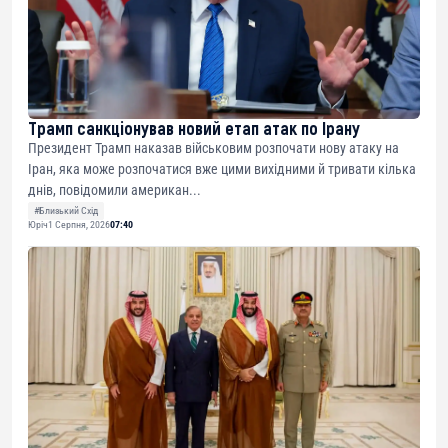
Трамп санкціонував новий етап атак по Ірану
Президент Трамп наказав військовим розпочати нову атаку на
Іран, яка може розпочатися вже цими вихідними й тривати кілька
днів, повідомили американ...
#Близький Схід
Юріч
1 Серпня, 2026
07:40