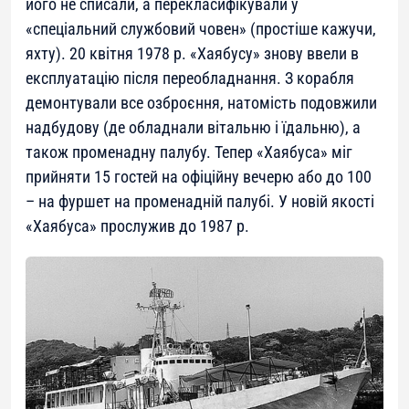
його не списали, а перекласифікували у
«спеціальний службовий човен» (простіше кажучи,
яхту). 20 квітня 1978 р. «Хаябусу» знову ввели в
експлуатацію після переобладнання. З корабля
демонтували все озброєння, натомість подовжили
надбудову (де обладнали вітальню і їдальню), а
також променадну палубу. Тепер «Хаябуса» міг
прийняти 15 гостей на офіційну вечерю або до 100
– на фуршет на променадній палубі. У новій якості
«Хаябуса» прослужив до 1987 р.