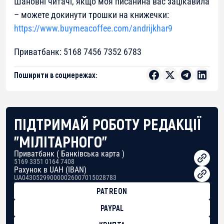
Шановні читачі, якщо моя писанина вас зацікавила
– можете докинути трошки на книжечки:
https://www.buymeacoffee.com/andrijkhar9
Приватбанк: 5168 7456 7352 6783
Поширити в соцмережах:
ПІДТРИМАЙ РОБОТУ РЕДАКЦІЇ
"МІЛІТАРНОГО"
Приватбанк ( Банківська карта )
5169 3351 0164 7408
Рахунок в UAH (IBAN)
UA043052990000026007015028783
PATREON
PAYPAL