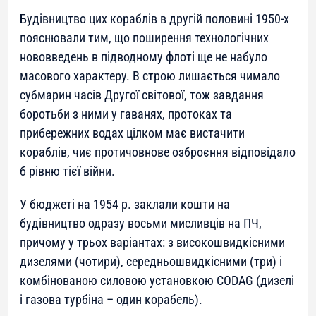
Будівництво цих кораблів в другій половині 1950-х
пояснювали тим, що поширення технологічних
нововведень в підводному флоті ще не набуло
масового характеру. В строю лишається чимало
субмарин часів Другої світової, тож завдання
боротьби з ними у гаванях, протоках та
прибережних водах цілком має вистачити
кораблів, чиє протичовнове озброєння відповідало
б рівню тієї війни.
У бюджеті на 1954 р. заклали кошти на
будівництво одразу восьми мисливців на ПЧ,
причому у трьох варіантах: з високошвидкісними
дизелями (чотири), середньошвидкісними (три) і
комбінованою силовою установкою CODAG (дизелі
і газова турбіна – один корабель).