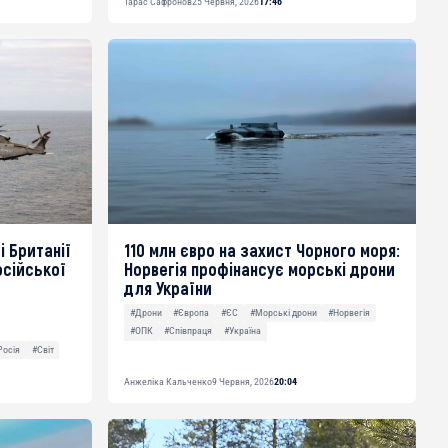
Тарас Сафронов
25 Червня, 2026
17:46
 Британії
110 млн євро на захист Чорного моря:
осійської
Норвегія профінансує морські дрони
для України
#Дрони
#Європа
#ЄС
#Морські дрони
#Норвегія
#ОПК
#Співпраця
#Україна
Росія
#Світ
Анжеліка Кальченко
9 Червня, 2026
20:04