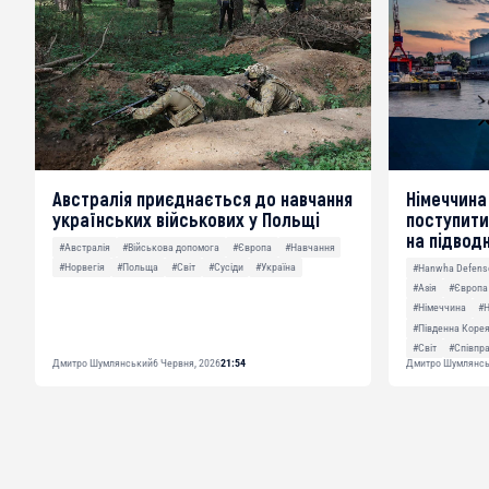
Австралія приєднається до навчання
Німеччина 
українських військових у Польщі
поступити
на підводн
#Австралія
#Військова допомога
#Європа
#Навчання
#Норвегія
#Польща
#Світ
#Сусіди
#Україна
#Hanwha Defens
#Азія
#Європа
#Німеччина
#Н
#Південна Корея
#Світ
#Співпр
Дмитро Шумлянський
6 Червня, 2026
21:54
Дмитро Шумлянс