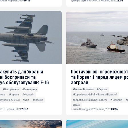
ький
28 Червня, 2026
16:13
Дмитро Шумлянський
26 Червня, 2026
23:36
закупить для України
Протичовнові спроможності
ні боєприпаси та
та Норвегії перед лицем р
ує обслуговування F-16
загрози
#Боєприпаси
#Винищувач
#Велика Британія
#Європа
омога
#Європа
#Норвегія
#Королівський ВМФ Великої Британії
вування техніки
#Світ
#Україна
#Королівський ВМФ Норвегії
#Норвегія
#
#Флот
ко
18 Червня, 2026
23:47
Роман Приходько
12 Червня, 2026
09:46