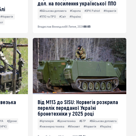
дол. на посилення української ППО
блі
#Військова допомога
#Європа
#ЗРК Patriot
#Норвегія
#ППО та ПРО
#Світ
#Україна
#Норвегія
от
Владислав Вінницький
8 Липня, 2026
00:05
рвезька
Від M113 до SISU: Норвегія розкрила
перелік переданої Україні
бронетехніки у 2025 році
OYA
#Дрони
#Артилерія
#Бронетехніка
#БТР
#Військова допомога
(НРК)
#Інженерна техніка
#Міномет
#Норвегія
#Україна