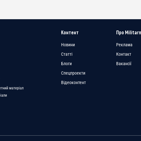
Контент
Про Militarn
Новини
Реклама
Статті
Контакт
Блоги
Вакансії
Спецпроекти
a
Відеоконтент
етний матеріал
ріали