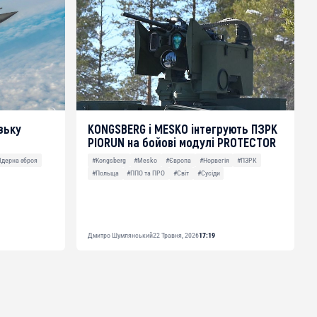
зьку
KONGSBERG і MESKO інтегрують ПЗРК
PIORUN на бойові модулі PROTECTOR
Ядерна зброя
#Kongsberg
#Mesko
#Європа
#Норвегія
#ПЗРК
#Польща
#ППО та ПРО
#Світ
#Сусіди
Дмитро Шумлянський
22 Травня, 2026
17:19