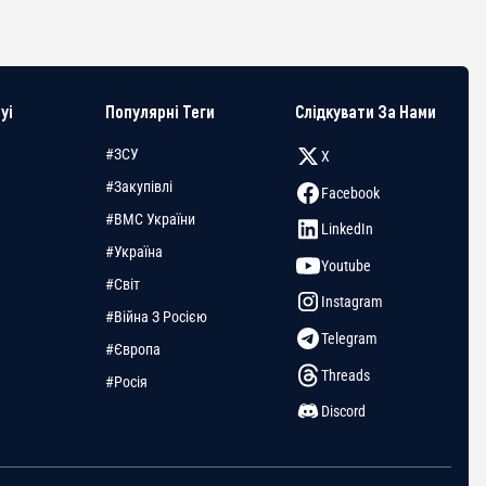
yi
Популярні Теги
Слідкувати За Нами
#ЗСУ
X
#Закупівлі
Facebook
#ВМС України
LinkedIn
#Україна
Youtube
#Світ
Instagram
#Війна З Росією
Telegram
#Європа
Threads
#Росія
Discord