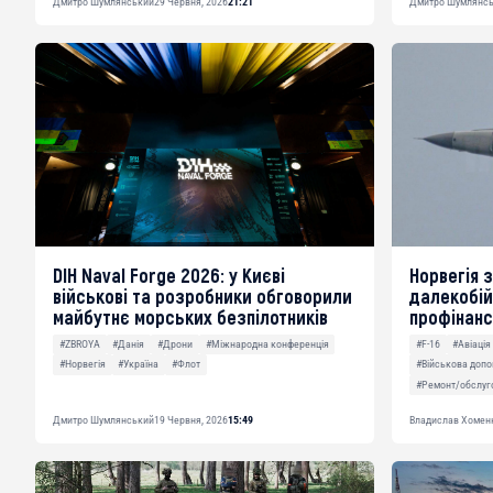
Дмитро Шумлянський
29 Червня, 2026
21:21
Дмитро Шумлянс
DIH Naval Forge 2026: у Києві
Норвегія 
військові та розробники обговорили
далекобій
майбутнє морських безпілотників
профінанс
#ZBROYA
#Данія
#Дрони
#Міжнародна конференція
#F-16
#Авіація
#Норвегія
#Україна
#Флот
#Військова доп
#Ремонт/обслуго
Дмитро Шумлянський
19 Червня, 2026
15:49
Владислав Хомен