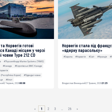
та Норвегія готові
Норвегія стала під францу
ся Канаді місцем у черзі
«ядерну парасольку»
і човни Type 212 CD
#Європа
#Норвегія
#Світ
#Франція
#
e
#ThyssenKrupp Marine Systems (TKMS)
#Канада
#Королівські ВМС Канади
орвегія
 (Республіка Корея)
#Підводні човни
аця
#Флот
ький
2 Червня, 2026
00:08
Владислав Вінницький
27 Травня, 2026
21:25
«
1
2
3
…
26
»