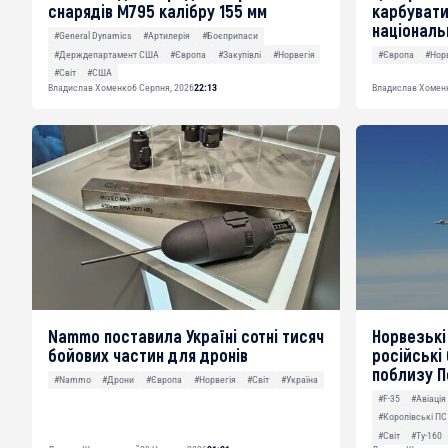
снарядів M795 калібру 155 мм
карбувати
національ
#General Dynamics
#Артилерія
#Боєприпаси
#Держдепартамент США
#Європа
#Закупівлі
#Норвегія
#Європа
#Нор
#Світ
#США
Владислав Хоменко
6 Серпня, 2026
22:13
Владислав Хомен
Nammo поставила Україні сотні тисяч
Норвезькі
бойових частин для дронів
російські
поблизу П
#Nammo
#Дрони
#Європа
#Норвегія
#Світ
#Україна
#F-35
#Авіація
#Королівські ПС 
#Світ
#Ту-160