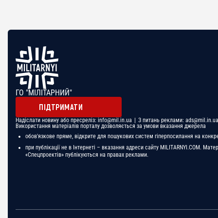
ГО "МІЛІТАРНИЙ"
ПІДТРИМАТИ
Надіслати новину або пресреліз:
info@mil.in.ua
| З питань реклами:
ads@mil.in.u
Використання матеріалів порталу дозволяється за умови вказання джерела
обов'язкове пряме, відкрите для пошукових систем гіперпосилання на конкр
при публікації не в Інтернеті – вказання адреси сайту MILITARNYI.COM. Мате
«Спецпроектів» публікуються на правах реклами.