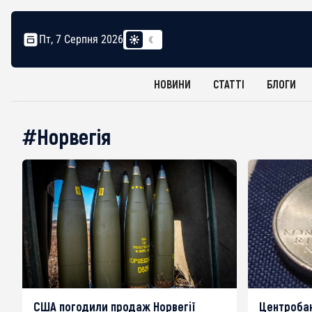
Пт, 7 Серпня 2026
НОВИНИ
СТАТТІ
БЛОГИ
#Норвегія
США погодили продаж Норвегії
Центробан