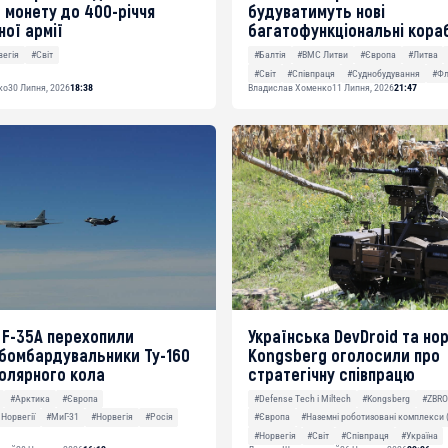
 монету до 400-річчя
будуватимуть нові
ної армії
багатофункціональні кора
вегія
#Світ
#Балтія
#ВМС Литви
#Європа
#Литва
#Світ
#Співпраця
#Суднобудування
#Фл
ко
30 Липня, 2026
18:38
Владислав Хоменко
11 Липня, 2026
21:47
 F-35A перехопили
Українська DevDroid та но
 бомбардувальники Ту-160
Kongsberg оголосили про
олярного кола
стратегічну співпрацю
#Арктика
#Європа
#Defense Tech і Miltech
#Kongsberg
#ZBR
Норвегії
#МиГ-31
#Норвегія
#Росія
#Європа
#Наземні роботизовані комплекси 
#Норвегія
#Світ
#Співпраця
#Україна