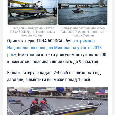
Швидкісний патрульний катер
Швидкісний патрульний катер
TUNA 600D Фото: Національна
TUNA 600D Фото: Національна
поліція України
поліція України
Один з катерів TUNA 600DCAL було
отримано
Національною поліцією Миколаєва у квітні 2018
року
, 6-метровий катер з двигуном потужністю 200
кінських сил розвиває швидкість до 90 км/год.
Екіпаж катеру складає 2-4 осіб в залежності від
завдань, а вмістити він може понад 10 осіб.