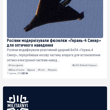
Росіяни модернізували фюзеляж «Герань-4 Сикер»
для оптичного наведення
Росіяни модифікували реактивний ударний БпЛА «Герань-4
Сикер», переробивши носову частину апарата для встановлення
оптико-електронної системи навед...
#Атака дронів
#БпЛА Shahed/«Герань»
#Війна з Росією
#Дрони
#Росія
#Україна
1 Серпня, 2026
22:16