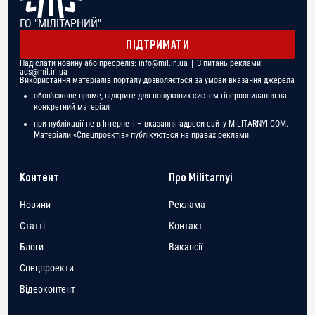
ГО "МІЛІТАРНИЙ"
ПІДТРИМАТИ
Надіслати новину або пресреліз:
info@mil.in.ua
| З питань реклами:
ads@mil.in.ua
Використання матеріалів порталу дозволяється за умови вказання джерела
обов'язкове пряме, відкрите для пошукових систем гіперпосилання на
конкретний матеріал
при публікації не в Інтернеті – вказання адреси сайту MILITARNYI.COM.
Матеріали «Спецпроектів» публікуються на правах реклами.
Контент
Про Militarnyi
Новини
Реклама
Статті
Контакт
Блоги
Вакансії
Спецпроекти
Відеоконтент