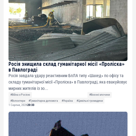
Росія знищила склад гуманітарної місії «Проліска»
в Павлограді
Росія завдала удару реактивним БпЛА типу «Шахед» по офісу та
складу гуманітарної місії «Проліска» в Павлограді, яка евакуйовує
мирних жителів із зо...
#Війна з Росією
#Воєнні злочини
#Волонтери
#Гуманітарна допомога
#Україна
#Цивільні громадяни
1 Серпня, 2026
20:33