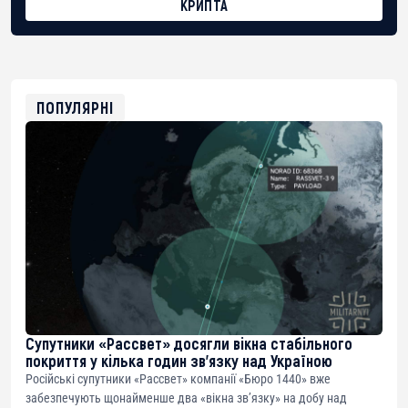
КРИПТА
BTC
bc1qg0z99m95fte7kj8faa7h2kvnq92wvc53exe8gm
USDT
0x8676644fA7B6d328310283cAC1065Ae01d97CEe7
ETH
0xfD02863D3289416fcF50975c9DFda13623f97758
ПОПУЛЯРНІ
Супутники «Рассвет» досягли вікна стабільного
покриття у кілька годин зв’язку над Україною
Російські супутники «Рассвет» компанії «Бюро 1440» вже
забезпечують щонайменше два «вікна зв’язку» на добу над