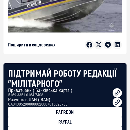
Поширити в соцмережах:
ПІДТРИМАЙ РОБОТУ РЕДАКЦІЇ
"МІЛІТАРНОГО"
Приватбанк ( Банківська карта )
5169 3351 0164 7408
Рахунок в UAH (IBAN)
UA043052990000026007015028783
PATREON
PAYPAL