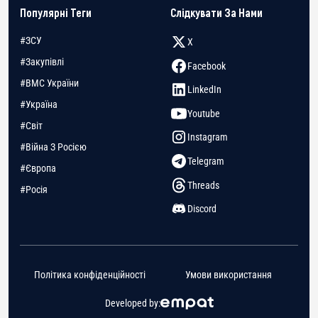
Популярні Теги
Слідкувати За Нами
#ЗСУ
X
#Закупівлі
Facebook
#ВМС України
LinkedIn
#Україна
Youtube
#Світ
Instagram
#Війна З Росією
Telegram
#Європа
Threads
#Росія
Discord
Політика конфіденційності
Умови використання
Developed by: