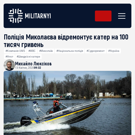
Поліція Миколаєва відремонтує катер на 100
тисяч гривень
#Компанія UMS
#МВС
#Миколаїв
#Національна поліція
#Судноремонт
#Україна
#Флот
#Швидкісні катери
Михайло Люксіков
13 Квітня, 2020
09:32