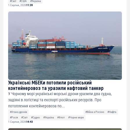
#Світ
#США
#Україна
1 Серпня, 2026
11:39
Українські МБЕКи потопили російський
контейнеровоз та уразили нафтовий танкер
У Чорному морі українські морські дрони уразили два судна,
задіяні в логістиці та експорті російських ресурсів. Про
потоплення контейнеровоза по...
#Атака дронів
#Війна з Росією
#Нафта
#Росія
#Світ
#Судно
#Україна
#Флот
#Чорне море
1 Серпня, 2026
14:43