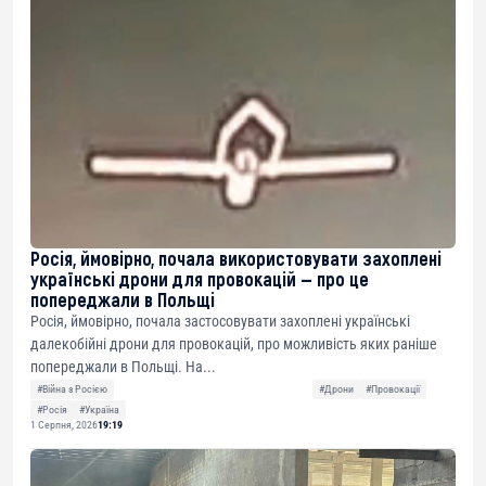
Росія, ймовірно, почала використовувати захоплені
українські дрони для провокацій — про це
попереджали в Польщі
Росія, ймовірно, почала застосовувати захоплені українські
далекобійні дрони для провокацій, про можливість яких раніше
попереджали в Польщі. На...
#Війна з Росією
#Дрони
#Провокації
#Росія
#Україна
1 Серпня, 2026
19:19