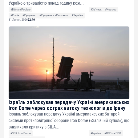
Україною тривалістю понад годину кож...
#Війна з Росією
#Звʼязок
#Космос
#Росія
#Супутник
#Супутники «Рассвет»
#Україна
31 Липня, 2026
22:46
Ізраїль заблокував передачу Україні американських
Iron Dome через острах витоку технологій до Ірану
Ізраїль заблокував передачу Україні американських батарей
системи протиповітряної оборони Iron Dome («Залізний купол»), що
викликало критику в США....
#ЗРК Iron Dome
#Ізраїль
#ППО та ПРО