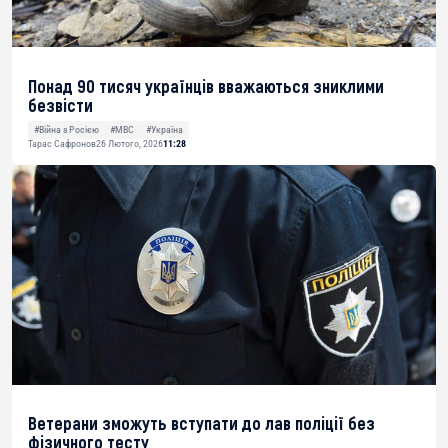
Понад 90 тисяч українців вважаються зниклими
безвісти
#Війна з Росією
#МВС
#Україна
Тарас Сафронов
26 Лютого, 2026
11:28
Ветерани зможуть вступати до лав поліції без
фізичного тесту