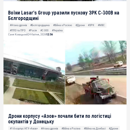
Воїни Lasar’s Group уразили пускову ЗРК С-300В на
Бєлгородщині
#Атака дронів
#Бєлгородщина
#Війна з Росією
#Дрони
#ЗРК
#МВС
#ППО та ПРО
#Росія
#С-300
#Україна
Саня Козацький
24 Квітня, 2026
12:56
Дрони корпусу «Азов» почали бити по логістиці
окупантів у Донецьку
#1-й корпус НГУ «Азов»
#Атака дронів
#Війна з Росією
#Війна на Донбасі
#Дрони