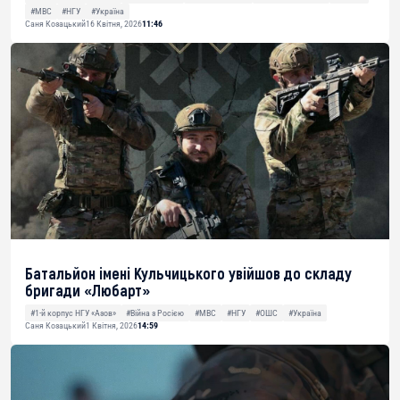
#МВС
#НГУ
#Україна
Саня Козацький
16 Квітня, 2026
11:46
Батальйон імені Кульчицького увійшов до складу
бригади «Любарт»
#1-й корпус НГУ «Азов»
#Війна з Росією
#МВС
#НГУ
#ОШС
#Україна
Саня Козацький
1 Квітня, 2026
14:59