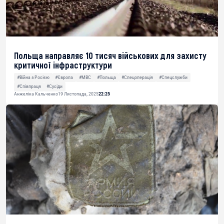
Польща направляє 10 тисяч військових для захисту
критичної інфраструктури
#Війна з Росією
#Європа
#МВС
#Польща
#Спецоперація
#Спецслужби
#Співпраця
#Сусіди
Анжеліка Кальченко
19 Листопада, 2025
22:25