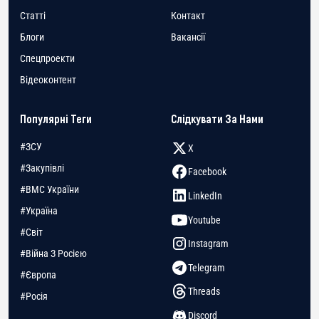
Статті
Контакт
Блоги
Вакансії
Спецпроекти
Відеоконтент
Популярні Теги
Слідкувати За Нами
#ЗСУ
X
#Закупівлі
Facebook
#ВМС України
LinkedIn
#Україна
Youtube
#Світ
Instagram
#Війна З Росією
Telegram
#Європа
Threads
#Росія
Discord