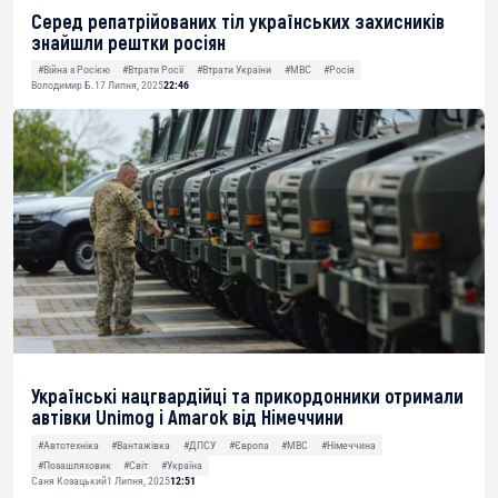
Серед репатрійованих тіл українських захисників
знайшли рештки росіян
#Війна з Росією
#Втрати Росії
#Втрати України
#МВС
#Росія
Володимир Б.
17 Липня, 2025
22:46
Українські нацгвардійці та прикордонники отримали
автівки Unimog і Amarok від Німеччини
#Автотехніка
#Вантажівка
#ДПСУ
#Європа
#МВС
#Німеччина
#Позашляховик
#Світ
#Україна
Саня Козацький
1 Липня, 2025
12:51