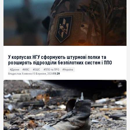
У корпусах НГУ сформують штурмові полки та
розширять підрозділи безпілотних систем і ППО
#Дрони
#МВС
#ОШС
#ППО та ПРО
#Україна
Владислав Хоменко
10 Березня, 2026
11:29