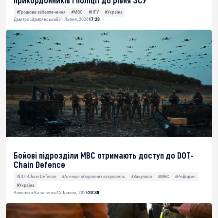
прикордонників і поліції до рівня ЗСУ
#Грошове забезпечення
#МВС
#НГУ
#Україна
Дмитро Шумлянський
31 Липня, 2026
17:28
Бойові підрозділи МВС отримають доступ до DOT-
Chain Defence
#DOT-Chain Defence
#Агенція оборонних закупівель
#Закупівлі
#МВС
#Реформа
#Україна
Анжеліка Кальченко
15 Травня, 2026
20:38