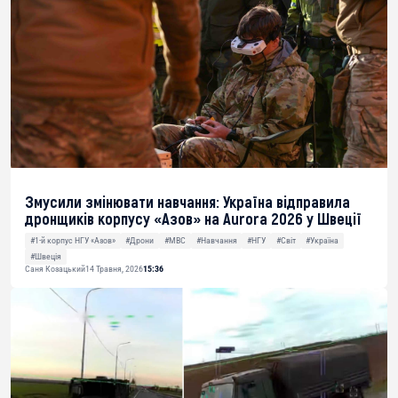
Змусили змінювати навчання: Україна відправила
дронщиків корпусу «Азов» на Aurora 2026 у Швеції
#1-й корпус НГУ «Азов»
#Дрони
#МВС
#Навчання
#НГУ
#Світ
#Україна
#Швеція
Саня Козацький
14 Травня, 2026
15:36