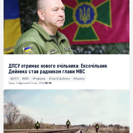
ДПСУ отримає нового очільника: Ексочільник
Дейнеко став радником глави МВС
#ДПСУ
#МВС
#Реформа
#Сергій Дейнеко
#Україна
Тарас Сафронов
4 Січня, 2026
16:14