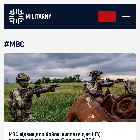
#МВС
МВС підвищило бойові виплати для НГУ,