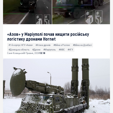
«Азов» у Маріуполі почав нищити російську
логістику дронами Hornet
#1-й корпус НГУ «Азов»
#Атака дронів
#Війна з Росією
#Війна на Донбасі
#Донецька область
#Дрони
#Маріуполь
#МВС
#НГУ
Саня Козацький
8 Травня, 2026
13:18