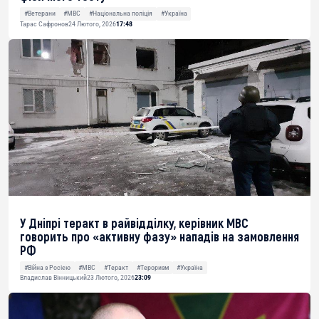
#Ветерани
#МВС
#Національна поліція
#Україна
Тарас Сафронов
24 Лютого, 2026
17:48
У Дніпрі теракт в райвідділку, керівник МВС
говорить про «активну фазу» нападів на замовлення
РФ
#Війна з Росією
#МВС
#Теракт
#Тероризм
#Україна
Владислав Вінницький
23 Лютого, 2026
23:09