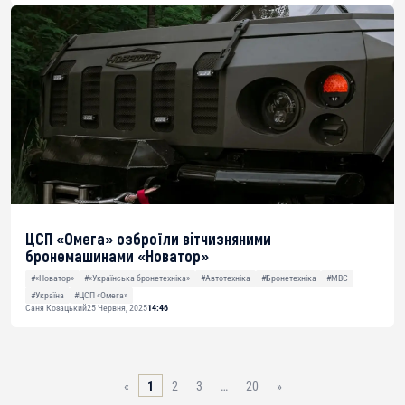
ЦСП «Омега» озброїли вітчизняними
бронемашинами «Новатор»
#«Новатор»
#«Українська бронетехніка»
#Автотехніка
#Бронетехніка
#МВС
#Україна
#ЦСП «Омега»
Саня Козацький
25 Червня, 2025
14:46
«
1
2
3
…
20
»