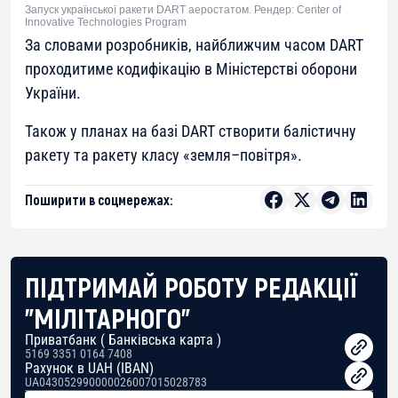
Запуск української ракети DART аеростатом. Рендер: Center of
Innovative Technologies Program
За словами розробників, найближчим часом DART
проходитиме кодифікацію в Міністерстві оборони
України.
Також у планах на базі DART створити балістичну
ракету та ракету класу «земля–повітря».
Поширити в соцмережах:
ПІДТРИМАЙ РОБОТУ РЕДАКЦІЇ
"МІЛІТАРНОГО"
Приватбанк ( Банківська карта )
5169 3351 0164 7408
Рахунок в UAH (IBAN)
UA043052990000026007015028783