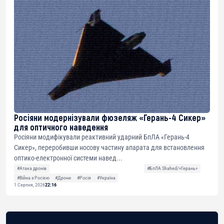
Росіяни модернізували фюзеляж «Герань-4 Сикер»
для оптичного наведення
Росіяни модифікували реактивний ударний БпЛА «Герань-4
Сикер», переробивши носову частину апарата для встановлення
оптико-електронної системи навед...
#Атака дронів
#БпЛА Shahed/«Герань»
#Війна з Росією
#Дрони
#Росія
#Україна
1 Серпня, 2026
22:16