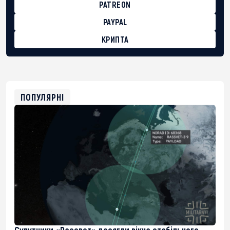
PATREON
PAYPAL
КРИПТА
BTC
bc1qg0z99m95fte7kj8faa7h2kvnq92wvc53exe8gm
USDT
0x8676644fA7B6d328310283cAC1065Ae01d97CEe7
ETH
0xfD02863D3289416fcF50975c9DFda13623f97758
ПОПУЛЯРНІ