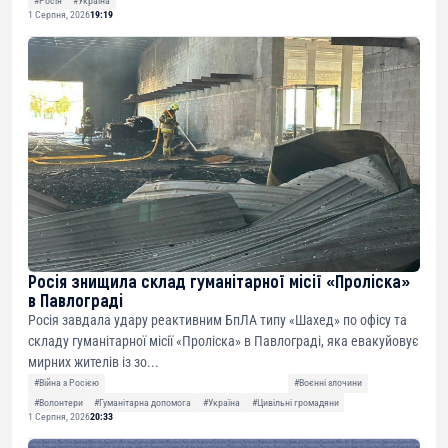
#Росія
#Україна
1 Серпня, 2026
19:19
Росія знищила склад гуманітарної місії «Проліска»
в Павлограді
Росія завдала удару реактивним БпЛА типу «Шахед» по офісу та
складу гуманітарної місії «Проліска» в Павлограді, яка евакуйовує
мирних жителів із зо...
#Війна з Росією
#Воєнні злочини
#Волонтери
#Гуманітарна допомога
#Україна
#Цивільні громадяни
1 Серпня, 2026
20:33