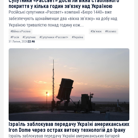
Супутники «Рассвет» досягли вікна стабільного
покриття у кілька годин зв’язку над Україною
Російські супутники «Рассвет» компанії «Бюро 1440» вже
забезпечують щонайменше два «вікна зв’язку» на добу над
Україною тривалістю понад годину кож...
#Війна з Росією
#Звʼязок
#Космос
#Росія
#Супутник
#Супутники «Рассвет»
#Україна
31 Липня, 2026
22:46
Ізраїль заблокував передачу Україні американських
Iron Dome через острах витоку технологій до Ірану
Ізраїль заблокував передачу Україні американських батарей