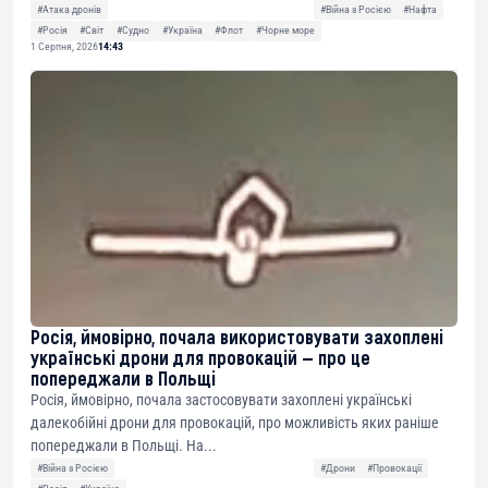
#Атака дронів
#Війна з Росією
#Нафта
#Росія
#Світ
#Судно
#Україна
#Флот
#Чорне море
1 Серпня, 2026
14:43
Росія, ймовірно, почала використовувати захоплені
українські дрони для провокацій — про це
попереджали в Польщі
Росія, ймовірно, почала застосовувати захоплені українські
далекобійні дрони для провокацій, про можливість яких раніше
попереджали в Польщі. На...
#Війна з Росією
#Дрони
#Провокації