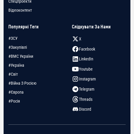
Спецпроекти
Відеоконтент
Популярні Теги
Слідкувати За Нами
#ЗСУ
X
#Закупівлі
Facebook
#ВМС України
LinkedIn
#Україна
Youtube
#Світ
Instagram
#Війна З Росією
Telegram
#Європа
Threads
#Росія
Discord