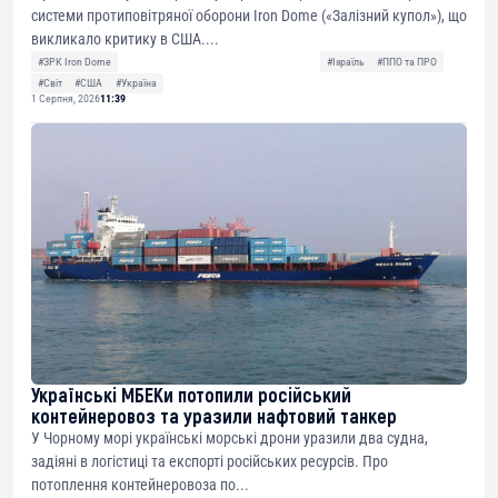
системи протиповітряної оборони Iron Dome («Залізний купол»), що
викликало критику в США....
#ЗРК Iron Dome
#Ізраїль
#ППО та ПРО
#Світ
#США
#Україна
1 Серпня, 2026
11:39
Українські МБЕКи потопили російський
контейнеровоз та уразили нафтовий танкер
У Чорному морі українські морські дрони уразили два судна,
задіяні в логістиці та експорті російських ресурсів. Про
потоплення контейнеровоза по...