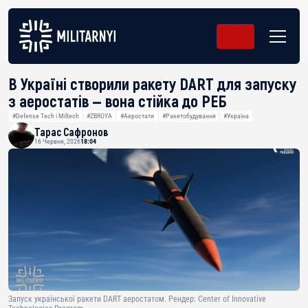
В Україні створили ракету DART для запуску
з аеростатів — вона стійка до РЕБ
#Defense Tech і Miltech
#ZBROYA
#Аеростати
#Ракетобудування
#Україна
Тарас Сафронов
16 Червня, 2026
18:04
Запуск української ракети DART аеростатом. Рендер: Center of Innovative