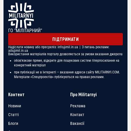
ГО "МІЛІТАРНИЙ"
ПІДТРИМАТИ
Надіслати новину або пресреліз:
info@mil.in.ua
| З питань реклами:
ads@mil.in.ua
Використання матеріалів порталу дозволяється за умови вказання джерела
обов'язкове пряме, відкрите для пошукових систем гіперпосилання на
конкретний матеріал
при публікації не в Інтернеті – вказання адреси сайту MILITARNYI.COM.
Матеріали «Спецпроектів» публікуються на правах реклами.
Контент
Про Militarnyi
Новини
Реклама
Статті
Контакт
Блоги
Вакансії