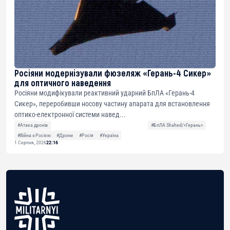
Росіяни модернізували фюзеляж «Герань-4 Сикер»
для оптичного наведення
Росіяни модифікували реактивний ударний БпЛА «Герань-4
Сикер», переробивши носову частину апарата для встановлення
оптико-електронної системи навед...
#Атака дронів
#БпЛА Shahed/«Герань»
#Війна з Росією
#Дрони
#Росія
#Україна
1 Серпня, 2026
22:16