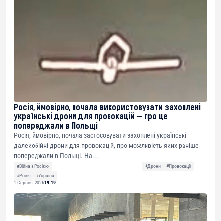
Росія, ймовірно, почала використовувати захоплені
українські дрони для провокацій — про це
попереджали в Польщі
Росія, ймовірно, почала застосовувати захоплені українські
далекобійні дрони для провокацій, про можливість яких раніше
попереджали в Польщі. На...
#Війна з Росією
#Дрони
#Провокації
#Росія
#Україна
1 Серпня, 2026
19:19