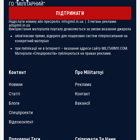
ГО "МІЛІТАРНИЙ"
ПІДТРИМАТИ
Надіслати новину або пресреліз:
info@mil.in.ua
| З питань реклами:
ads@mil.in.ua
Використання матеріалів порталу дозволяється за умови вказання джерела
обов'язкове пряме, відкрите для пошукових систем гіперпосилання на
конкретний матеріал
при публікації не в Інтернеті – вказання адреси сайту MILITARNYI.COM.
Матеріали «Спецпроектів» публікуються на правах реклами.
Контент
Про Militarnyi
Новини
Реклама
Статті
Контакт
Блоги
Вакансії
Спецпроекти
Відеоконтент
Популярні Теги
Слідкувати За Нами