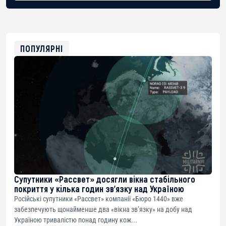
BTC
bc1qg0z99m95fte7kj8faa7h2kvnq92wvc53exe8gm
USDT
0x8676644fA7B6d328310283cAC1065Ae01d97CEe7
ETH
0xfD02863D3289416fcF50975c9DFda13623f97758
ПОПУЛЯРНІ
Супутники «Рассвет» досягли вікна стабільного
покриття у кілька годин зв’язку над Україною
Російські супутники «Рассвет» компанії «Бюро 1440» вже
забезпечують щонайменше два «вікна зв’язку» на добу над
Україною тривалістю понад годину кож...