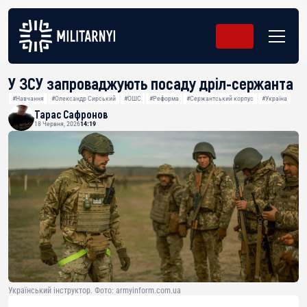
У ЗСУ запроваджують посаду дріл-сержанта
#Навчання
#Олександр Сирський
#ОШС
#Реформа
#Сержантський корпус
#Україна
Тарас Сафронов
18 Червня, 2026
14:19
Український інструктор. Фото: armyinform.com.ua