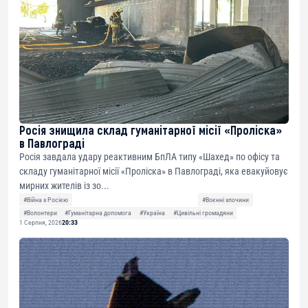
Росія знищила склад гуманітарної місії «Проліска»
в Павлограді
Росія завдала удару реактивним БпЛА типу «Шахед» по офісу та
складу гуманітарної місії «Проліска» в Павлограді, яка евакуйовує
мирних жителів із зо...
#Війна з Росією
#Воєнні злочини
#Волонтери
#Гуманітарна допомога
#Україна
#Цивільні громадяни
1 Серпня, 2026
20:33