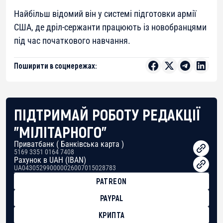
Найбільш відомий він у системі підготовки армії
США, де дріл-сержанти працюють із новобранцями
під час початкового навчання.
Поширити в соцмережах:
ПІДТРИМАЙ РОБОТУ РЕДАКЦІЇ
"МІЛІТАРНОГО"
Приватбанк ( Банківська карта )
5169 3351 0164 7408
Рахунок в UAH (IBAN)
UA043052990000026007015028783
PATREON
PAYPAL
КРИПТА