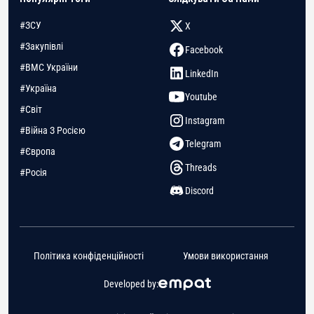
#ЗСУ
X
#Закупівлі
Facebook
#ВМС України
LinkedIn
#Україна
Youtube
#Світ
Instagram
#Війна З Росією
Telegram
#Європа
Threads
#Росія
Discord
Політика конфіденційності
Умови використання
Developed by: