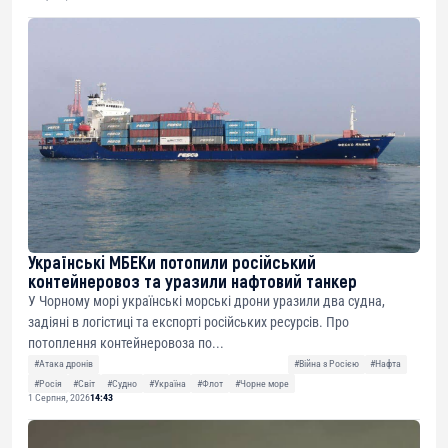
Українські МБЕКи потопили російський
контейнеровоз та уразили нафтовий танкер
У Чорному морі українські морські дрони уразили два судна,
задіяні в логістиці та експорті російських ресурсів. Про
потоплення контейнеровоза по...
#Атака дронів
#Війна з Росією
#Нафта
#Росія
#Світ
#Судно
#Україна
#Флот
#Чорне море
1 Серпня, 2026
14:43