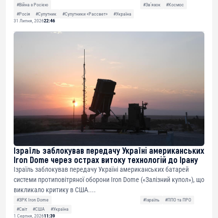
#Війна з Росією
#Звʼязок
#Космос
#Росія
#Супутник
#Супутники «Рассвет»
#Україна
31 Липня, 2026
22:46
Ізраїль заблокував передачу Україні американських
Iron Dome через острах витоку технологій до Ірану
Ізраїль заблокував передачу Україні американських батарей
системи протиповітряної оборони Iron Dome («Залізний купол»), що
викликало критику в США....
#ЗРК Iron Dome
#Ізраїль
#ППО та ПРО
#Світ
#США
#Україна
1 Серпня, 2026
11:39