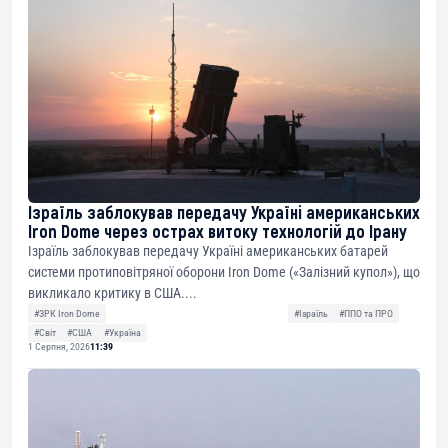
Ізраїль заблокував передачу Україні американських
Iron Dome через острах витоку технологій до Ірану
Ізраїль заблокував передачу Україні американських батарей
системи протиповітряної оборони Iron Dome («Залізний купол»), що
викликало критику в США....
#ЗРК Iron Dome
#Ізраїль
#ППО та ПРО
#Світ
#США
#Україна
1 Серпня, 2026
11:39