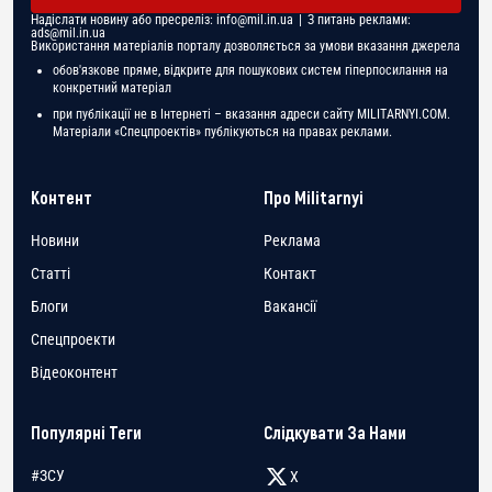
Надіслати новину або пресреліз:
info@mil.in.ua
| З питань реклами:
ads@mil.in.ua
Використання матеріалів порталу дозволяється за умови вказання джерела
обов'язкове пряме, відкрите для пошукових систем гіперпосилання на
конкретний матеріал
при публікації не в Інтернеті – вказання адреси сайту MILITARNYI.COM.
Матеріали «Спецпроектів» публікуються на правах реклами.
Контент
Про Militarnyi
Новини
Реклама
Статті
Контакт
Блоги
Вакансії
Спецпроекти
Відеоконтент
Популярні Теги
Слідкувати За Нами
#ЗСУ
X