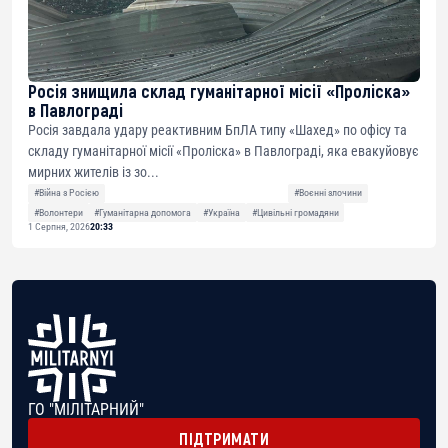
Росія знищила склад гуманітарної місії «Проліска»
в Павлограді
Росія завдала удару реактивним БпЛА типу «Шахед» по офісу та
складу гуманітарної місії «Проліска» в Павлограді, яка евакуйовує
мирних жителів із зо...
#Війна з Росією
#Воєнні злочини
#Волонтери
#Гуманітарна допомога
#Україна
#Цивільні громадяни
1 Серпня, 2026
20:33
ГО "МІЛІТАРНИЙ"
ПІДТРИМАТИ