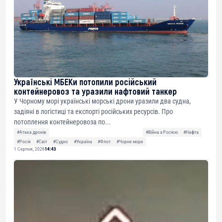
Українські МБЕКи потопили російський
контейнеровоз та уразили нафтовий танкер
У Чорному морі українські морські дрони уразили два судна,
задіяні в логістиці та експорті російських ресурсів. Про
потоплення контейнеровоза по...
#Атака дронів
#Війна з Росією
#Нафта
#Росія
#Світ
#Судно
#Україна
#Флот
#Чорне море
1 Серпня, 2026
14:43