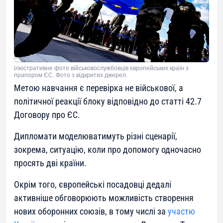
Ілюстративне фото військовослужбовців європейських країн з
прапором ЄС. Фото з відкритих джерел.
Метою навчання є перевірка не військової, а
політичної реакції блоку відповідно до статті 42.7
Договору про ЄС.
Дипломати моделюватимуть різні сценарії,
зокрема, ситуацію, коли про допомогу одночасно
просять дві країни.
Окрім того, європейські посадовці дедалі
активніше обговорюють можливість створення
нових оборонних союзів, в тому числі за
участю