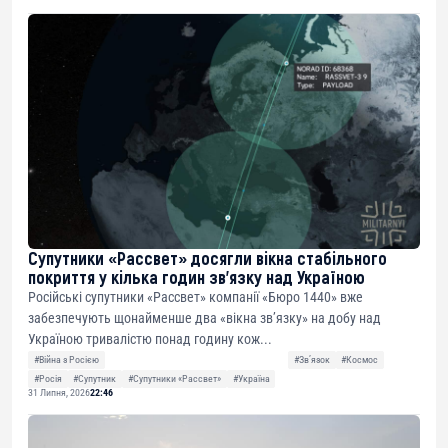
Супутники «Рассвет» досягли вікна стабільного
покриття у кілька годин зв’язку над Україною
Російські супутники «Рассвет» компанії «Бюро 1440» вже
забезпечують щонайменше два «вікна зв’язку» на добу над
Україною тривалістю понад годину кож...
#Війна з Росією
#Звʼязок
#Космос
#Росія
#Супутник
#Супутники «Рассвет»
#Україна
31 Липня, 2026
22:46