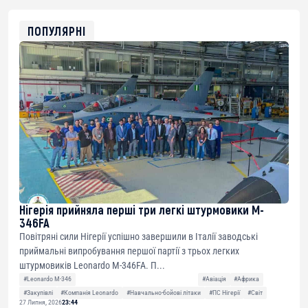
0x8676644fA7B6d328310283cAC1065Ae01d97CEe7
ETH
0xfD02863D3289416fcF50975c9DFda13623f97758
ПОПУЛЯРНІ
Нігерія прийняла перші три легкі штурмовики M-
346FA
Повітряні сили Нігерії успішно завершили в Італії заводські
приймальні випробування першої партії з трьох легких
штурмовиків Leonardo M-346FA. П...
#Leonardo M-346
#Авіація
#Африка
#Закупівлі
#Компанія Leonardo
#Навчально-бойові літаки
#ПС Нігерії
#Світ
27 Липня, 2026
23:44