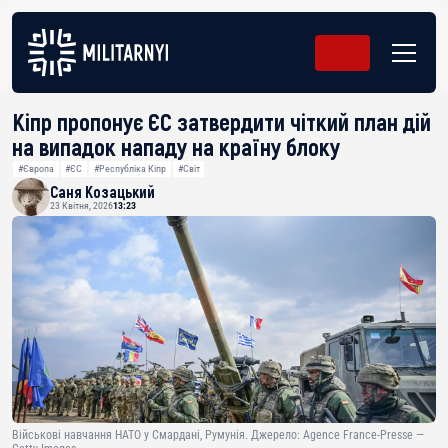
Кіпр пропонує ЄС затвердити чіткий план дій
на випадок нападу на країну блоку
#Європа
#ЄС
#Республіка Кіпр
#Світ
Саня Козацький
23 Квітня, 2026
13:23
Військові навчання НАТО у Смардані, Румунія. Джерело: Agence France-Presse —