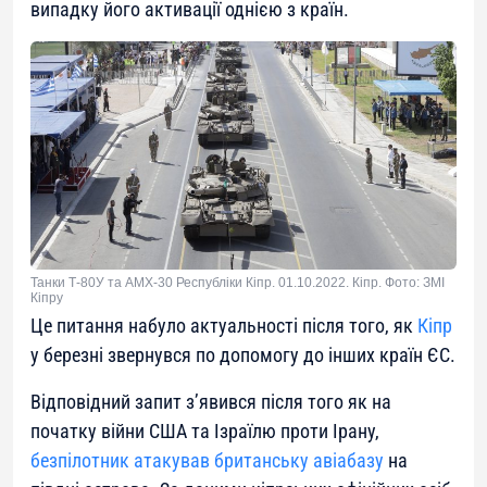
випадку його активації однією з країн.
Танки Т-80У та AMX-30 Республіки Кіпр. 01.10.2022. Кіпр. Фото: ЗМІ
Кіпру
Це питання набуло актуальності після того, як
Кіпр
у березні звернувся по допомогу до інших країн ЄС.
Відповідний запит з’явився після того як на
початку війни США та Ізраїлю проти Ірану,
безпілотник атакував британську авіабазу
на