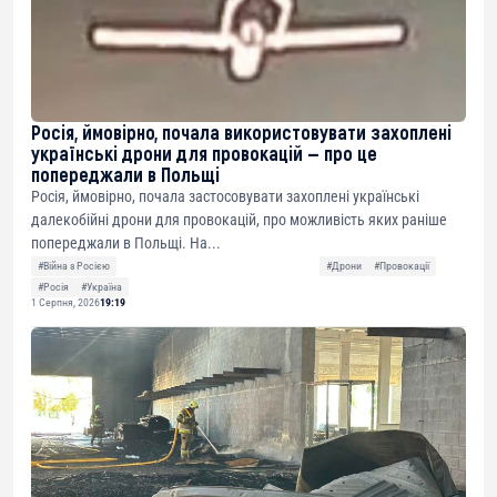
Росія, ймовірно, почала використовувати захоплені
українські дрони для провокацій — про це
попереджали в Польщі
Росія, ймовірно, почала застосовувати захоплені українські
далекобійні дрони для провокацій, про можливість яких раніше
попереджали в Польщі. На...
#Війна з Росією
#Дрони
#Провокації
#Росія
#Україна
1 Серпня, 2026
19:19