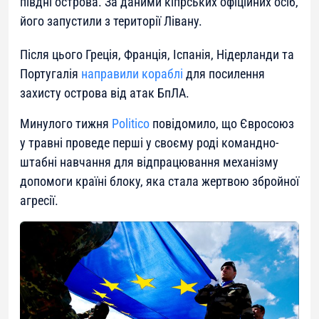
півдні острова. За даними кіпрських офіційних осіб,
його запустили з території Лівану.
Після цього Греція, Франція, Іспанія, Нідерланди та
Португалія
направили кораблі
для посилення
захисту острова від атак БпЛА.
Минулого тижня
Politico
повідомило, що Євросоюз
у травні проведе перші у своєму роді командно-
штабні навчання для відпрацювання механізму
допомоги країні блоку, яка стала жертвою збройної
агресії.