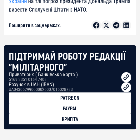
України
на тлі погроз президента Дональда Трампа
вивести Сполучені Штати з НАТО.
Поширити в соцмережах:
ПІДТРИМАЙ РОБОТУ РЕДАКЦІЇ
"МІЛІТАРНОГО"
Приватбанк ( Банківська карта )
5169 3351 0164 7408
Рахунок в UAH (IBAN)
UA043052990000026007015028783
PATREON
PAYPAL
КРИПТА
BTC
bc1qg0z99m95fte7kj8faa7h2kvnq92wvc53exe8gm
USDT