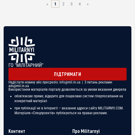
«
1
2
3
4
»
ГО "МІЛІТАРНИЙ"
ПІДТРИМАТИ
Надіслати новину або пресреліз:
info@mil.in.ua
| З питань реклами:
ads@mil.in.ua
Використання матеріалів порталу дозволяється за умови вказання джерела
обов'язкове пряме, відкрите для пошукових систем гіперпосилання на
конкретний матеріал
при публікації не в Інтернеті – вказання адреси сайту MILITARNYI.COM.
Матеріали «Спецпроектів» публікуються на правах реклами.
Контент
Про Militarnyi