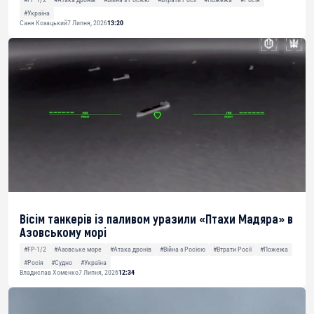
#Україна
Саня Козацький
7 Липня, 2026
13:20
Вісім танкерів із паливом уразили «Птахи Мадяра» в
Азовському морі
#FP-1/2
#Азовське море
#Атака дронів
#Війна з Росією
#Втрати Росії
#Пожежа
#Росія
#Судно
#Україна
Владислав Хоменко
7 Липня, 2026
12:34