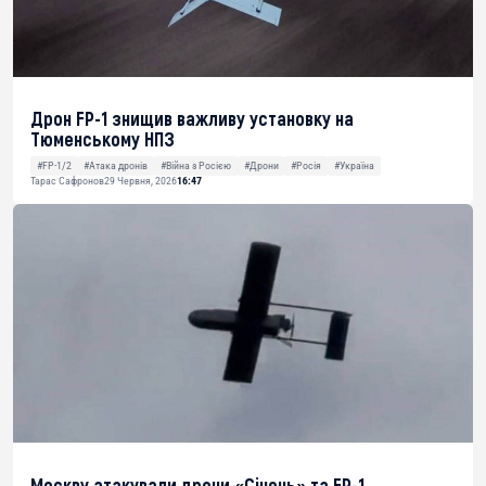
Дрон FP-1 знищив важливу установку на
Тюменському НПЗ
#FP-1/2
#Атака дронів
#Війна з Росією
#Дрони
#Росія
#Україна
Тарас Сафронов
29 Червня, 2026
16:47
Москву атакували дрони «Січень» та FP-1