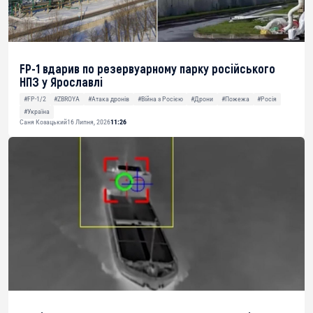
FP-1 вдарив по резервуарному парку російського
НПЗ у Ярославлі
#FP-1/2
#ZBROYA
#Атака дронів
#Війна з Росією
#Дрони
#Пожежа
#Росія
#Україна
Саня Козацький
16 Липня, 2026
11:26