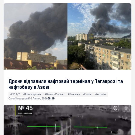
Дрони підпалили нафтовий термінал у Таганрозі та
нафтобазу в Азові
#FP-1/2
#Атака дронів
#Війна з Росією
#Пожежа
#Росія
#Україна
Саня Козацький
10 Липня, 2026
08:10