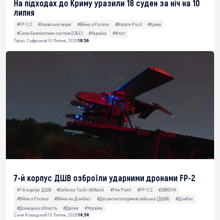
На підходах до Криму уразили 18 суден за ніч на 10
липня
#FP-1/2
#Азовське море
#Війна з Росією
#Втрати Росії
#Крим
#Сили безпілотних систем (СБС)
#Україна
#Флот
Тарас Сафронов
10 Липня, 2026
18:56
7-й корпус ДШВ озброїли ударними дронами FP-2
#7-й корпус ДШВ
#Defense Tech і Miltech
#Fire Point
#FP-1/2
#ZBROYA
#Війна з Росією
#Війна на Донбасі
#Десантно-штурмові війська (ДШВ)
#Донбас
#Донецька область
#Дрони
#Україна
Саня Козацький
10 Липня, 2026
14:54