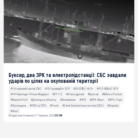
Буксир, два ЗРК та електропідстанції: СБС завдали
ударів по цілях на окупованій території
#1-й окремий центр СБС
#131 розвідбат ЗСУ
#20 ОПБС «К-2»
#412 ОББпС ЗСУ
#414 бригада «Птахи Мадяра»
#FP-1/2
#Атака дронів
#Буксир
#Війна з Росією
#Втрати Росії
#Донецька область
#Запоріжжя
#ЗРК
#ЗРК «Бук»
#ЗРК «Тор»
#Луганщина
#ППО та ПРО
#Росія
#Сили безпілотних систем (СБС)
#Україна
#Флот
Владислав Хоменко
11 Червня, 2026
21:30