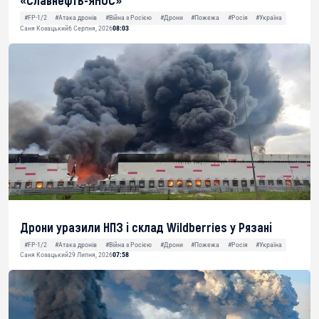
«Славнефть-ЯНОС»
#FP-1/2
#Атака дронів
#Війна з Росією
#Дрони
#Пожежа
#Росія
#Україна
Саня Козацький
6 Серпня, 2026
08:03
Дрони уразили НПЗ і склад Wildberries у Рязані
#FP-1/2
#Атака дронів
#Війна з Росією
#Дрони
#Пожежа
#Росія
#Україна
Саня Козацький
29 Липня, 2026
07:58