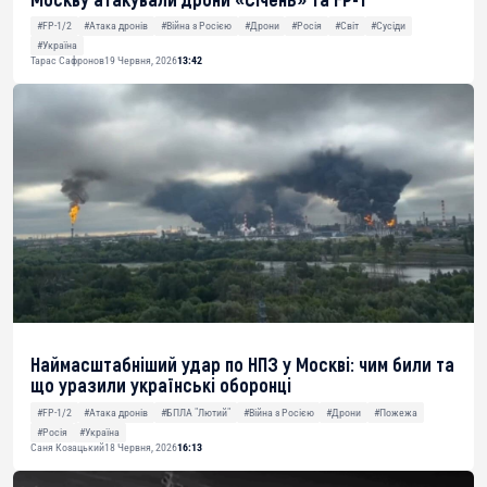
#FP-1/2
#Атака дронів
#Війна з Росією
#Дрони
#Росія
#Світ
#Сусіди
#Україна
Тарас Сафронов
19 Червня, 2026
13:42
Наймасштабніший удар по НПЗ у Москві: чим били та
що уразили українські оборонці
#FP-1/2
#Атака дронів
#БПЛА "Лютий"
#Війна з Росією
#Дрони
#Пожежа
#Росія
#Україна
Саня Козацький
18 Червня, 2026
16:13