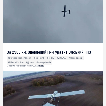
За 2500 км: Оновлений FP-1 уразив Омський НПЗ
#Defense Tech і Miltech
#Fire Point
#FP-1/2
#ZBROYA
#Атака дронів
#Війна з Росією
#Дрони
#Модернізація
Михайло Люксіков
6 Липня, 2026
17:53