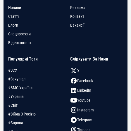
Новини
Реклама
Статті
Контакт
Блоги
Вакансії
Спецпроекти
Відеоконтент
Популярні Теги
Слідкувати За Нами
#ЗСУ
X
#Закупівлі
Facebook
#ВМС України
LinkedIn
#Україна
Youtube
#Світ
Instagram
#Війна З Росією
Telegram
#Європа
Threads