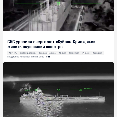
СБС уразили енергоміст «Кубань-Крим», який
живить окупований півострів
#FP-1/2
#Атака дронів
#Війна з Росією
#Крим
#Пожежа
#Росія
#Україна
Владислав Хоменко
8 Липня, 2026
18:48