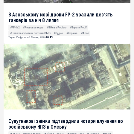
В Азовському морі дрони FP-2 уразили девʼять
танкерів за ніч 8 липня
#FP-1/2
#Азовське море
#Війна з Росією
#Втрати Росії
#Сили безпілотних систем (СБС)
#Судно
#Україна
#Флот
Тарас Сафронов
8 Липня, 2026
10:43
Супутникові знімки підтвердили чотири влучання по
російському НПЗ в Омську
#FP-1/2
#Атака дронів
#Війна з Росією
#Втрати Росії
#Пожежа
#Росія