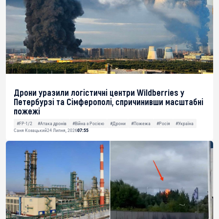
Дрони уразили логістичні центри Wildberries у
Петербурзі та Сімферополі, спричинивши масштабні
пожежі
#FP-1/2
#Атака дронів
#Війна з Росією
#Дрони
#Пожежа
#Росія
#Україна
Саня Козацький
24 Липня, 2026
07:55