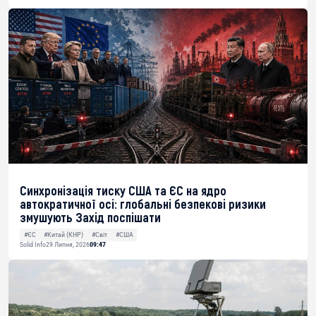
Синхронізація тиску США та ЄС на ядро
автократичної осі: глобальні безпекові ризики
змушують Захід поспішати
#ЄС
#Китай (КНР)
#Світ
#США
Solid Info
29 Липня, 2026
09:47