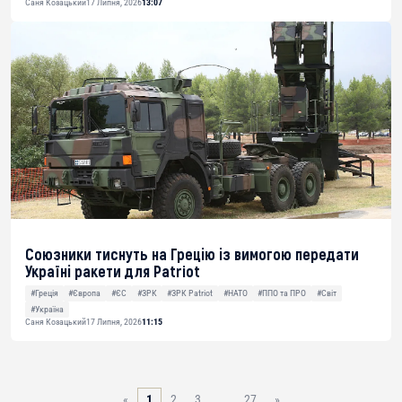
Саня Козацький
17 Липня, 2026
13:07
Союзники тиснуть на Грецію із вимогою передати
Україні ракети для Patriot
#Греція
#Європа
#ЄС
#ЗРК
#ЗРК Patriot
#НАТО
#ППО та ПРО
#Світ
#Україна
Саня Козацький
17 Липня, 2026
11:15
«
1
2
3
…
27
»