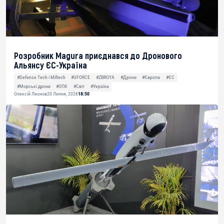
Розробник Magura приєднався до Дронового
Альянсу ЄС-Україна
#Defense Tech і Miltech
#UFORCE
#ZBROYA
#Дрони
#Європа
#ЄС
#Морські дрони
#ОПК
#Світ
#Україна
Олексій Леонов
20 Липня, 2026
18:50