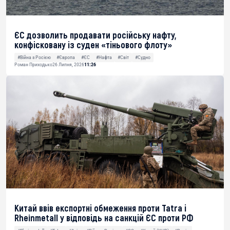
ЄС дозволить продавати російську нафту,
конфісковану із суден «тіньового флоту»
#Війна з Росією
#Європа
#ЄС
#Нафта
#Світ
#Судно
Роман Приходько
26 Липня, 2026
11:26
Китай ввів експортні обмеження проти Tatra і
Rheinmetall у відповідь на санкцій ЄС проти РФ