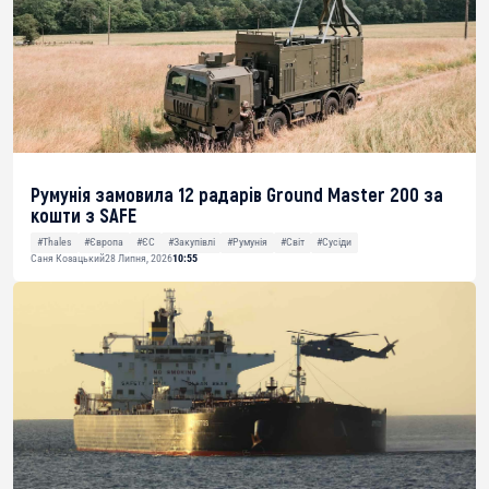
Румунія замовила 12 радарів Ground Master 200 за
кошти з SAFE
#Thales
#Європа
#ЄС
#Закупівлі
#Румунія
#Світ
#Сусіди
Саня Козацький
28 Липня, 2026
10:55