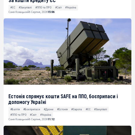
за кошти кредиту ЄС
#ЄС
#Закупівлі
#ППО та ПРО
#Світ
#Україна
Саня Козацький
6 Серпня, 2026
15:06
Естонія спрямує кошти SAFE на ППО, боєприпаси і
допомогу Україні
#Балтія
#Боєприпаси
#Дрони
#Естонія
#Європа
#ЄС
#Закупівлі
#ППО та ПРО
#Світ
#Україна
Саня Козацький
6 Серпня, 2026
11:12