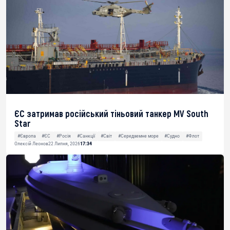
ЄС затримав російський тіньовий танкер MV South
Star
#Європа
#ЄС
#Росія
#Санкції
#Світ
#Середземне море
#Судно
#Флот
Олексій Леонов
22 Липня, 2026
17:34