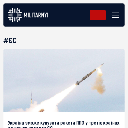
#ЄС
Україна зможе купувати ракети ППО у третіх країнах