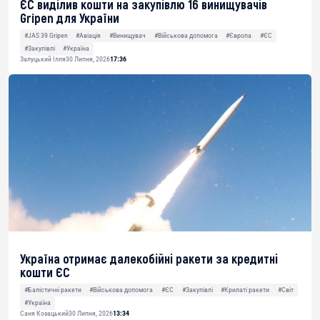
ЄС виділив кошти на закупівлю 16 винищувачів
Gripen для України
#JAS 39 Gripen
#Авіація
#Винищувач
#Військова допомога
#Європа
#ЄС
#Закупівлі
#Україна
Залуцький Ілля
30 Липня, 2026
17:36
Україна отримає далекобійні ракети за кредитні
кошти ЄС
#Балістичні ракети
#Військова допомога
#ЄС
#Закупівлі
#Крилаті ракети
#Світ
#Україна
Саня Козацький
30 Липня, 2026
13:34