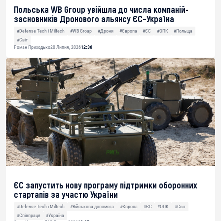
Польська WB Group увійшла до числа компаній-
засновників Дронового альянсу ЄС–Україна
#Defense Tech і Miltech
#WB Group
#Дрони
#Європа
#ЄС
#ОПК
#Польща
#Світ
Роман Приходько
20 Липня, 2026
12:36
ЄС запустить нову програму підтримки оборонних
стартапів за участю України
#Defense Tech і Miltech
#Військова допомога
#Європа
#ЄС
#ОПК
#Світ
#Співпраця
#Україна