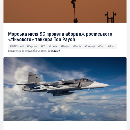
Морська місія ЄС провела абордаж російського
«тіньового» танкера Toa Payoh
#ВМС Італії
#Європа
#ЄС
#Італія
#Нафта
#Росія
#Санкції
#Світ
#Флот
Владислав Вінницький
2 Серпня, 2026
20:37