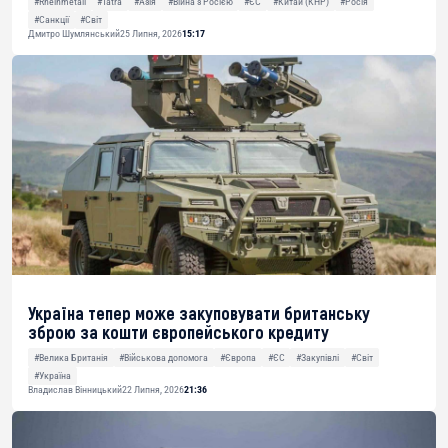
#Rheinmetall
#Tatra
#Азія
#Війна з Росією
#ЄС
#Китай (КНР)
#Росія
#Санкції
#Світ
Дмитро Шумлянський
25 Липня, 2026
15:17
Україна тепер може закуповувати британську
зброю за кошти європейського кредиту
#Велика Британія
#Військова допомога
#Європа
#ЄС
#Закупівлі
#Світ
#Україна
Владислав Вінницький
22 Липня, 2026
21:36