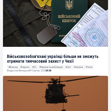
Військовозобов’язані українці більше не зможуть
отримати тимчасовий захист у Чехії
#Біженці
#Європа
#ЄС
#Призов та мобілізація
#Світ
#Україна
#Чехія
Владислав Вінницький
4 Серпня, 2026
20:38