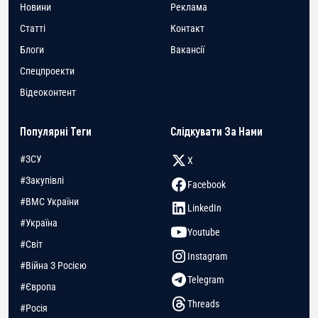
Новини
Реклама
Статті
Контакт
Блоги
Вакансії
Спецпроекти
Відеоконтент
Популярні Теги
Слідкувати За Нами
#ЗСУ
X
#Закупівлі
Facebook
#ВМС України
LinkedIn
#Україна
Youtube
#Світ
Instagram
#Війна З Росією
Telegram
#Європа
Threads
#Росія