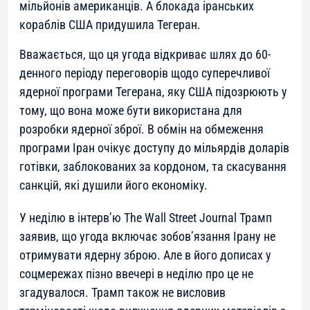
мільйонів американців. А блокада іранських
кораблів США придушила Тегеран.
Вважається, що ця угода відкриває шлях до 60-
денного періоду переговорів щодо суперечливої
ядерної програми Тегерана, яку США підозрюють у
тому, що вона може бути використана для
розробки ядерної зброї. В обмін на обмеження
програми Іран очікує доступу до мільярдів доларів
готівки, заблокованих за кордоном, та скасування
санкцій, які душили його економіку.
У неділю в інтерв’ю The Wall Street Journal Трамп
заявив, що угода включає зобов’язання Ірану не
отримувати ядерну зброю. Але в його дописах у
соцмережах пізно ввечері в неділю про це не
згадувалося. Трамп також не висловив