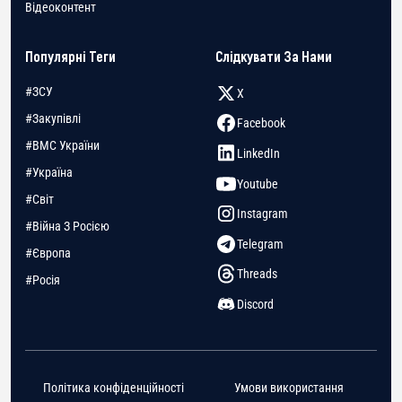
Відеоконтент
Популярні Теги
Слідкувати За Нами
#ЗСУ
X
#Закупівлі
Facebook
#ВМС України
LinkedIn
#Україна
Youtube
#Світ
Instagram
#Війна З Росією
Telegram
#Європа
Threads
#Росія
Discord
Політика конфіденційності
Умови використання