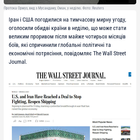
Протока Ормуз, вид з Мусандаму, Оман, у неділю. Фото: Reuters
Іран і США погодилися на тимчасову мирну угоду,
оголосили обидві країни в неділю, що може стати
великим проривом після майже чотирьох місяців
боїв, які спричинили глобальні політичні та
економічні потрясіння, повідомляє The Wall Street
Journal.