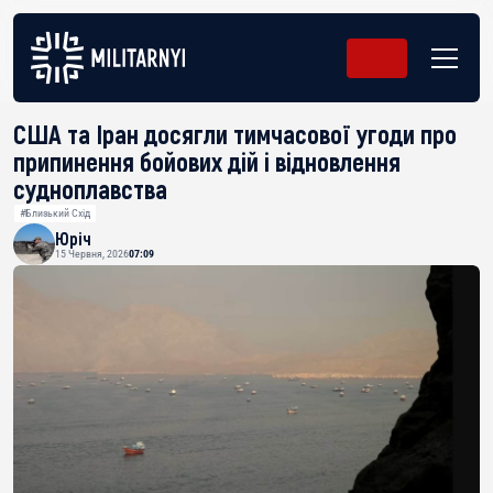
США та Іран досягли тимчасової угоди про
припинення бойових дій і відновлення
судноплавства
#Близький Схід
Юріч
15 Червня, 2026
07:09