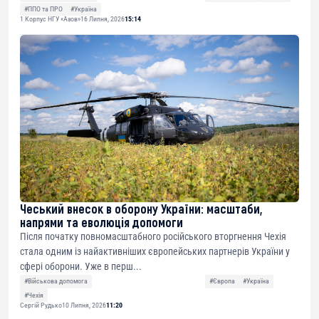
#ППО та ПРО
#Україна
1 Корпус НГУ «Азов»
16 Липня, 2026
15:14
Чеський внесок в оборону України: масштаби,
напрями та еволюція допомоги
Після початку повномасштабного російського вторгнення Чехія
стала одним із найактивніших європейських партнерів України у
сфері оборони. Уже в перш...
#Військова допомога
#Європа
#Україна
#Чехія
Сергій Рудько
10 Липня, 2026
11:20