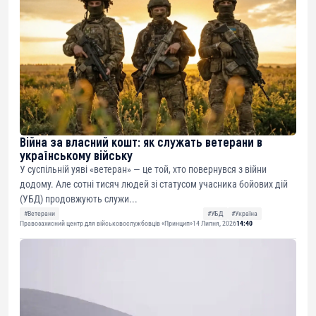
Війна за власний кошт: як служать ветерани в
українському війську
У суспільній уяві «ветеран» — це той, хто повернувся з війни
додому. Але сотні тисяч людей зі статусом учасника бойових дій
(УБД) продовжують служи...
#Ветерани
#УБД
#Україна
Правозахисний центр для військовослужбовців «Принцип»
14 Липня, 2026
14:40