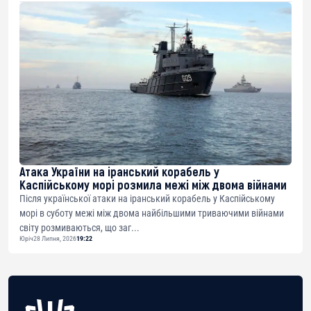
Атака України на іранський корабель у
Каспійському морі розмила межі між двома війнами
Після української атаки на іранський корабель у Каспійському
морі в суботу межі між двома найбільшими триваючими війнами
світу розмиваються, що заг...
Юріч
28 Липня, 2026
19:22