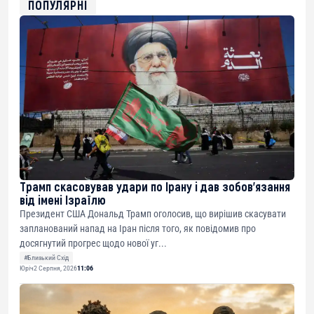
ПОПУЛЯРНІ
0x8676644fA7B6d328310283cAC1065Ae01d97CEe7
ETH
0xfD02863D3289416fcF50975c9DFda13623f97758
Трамп скасовував удари по Ірану і дав зобов’язання
від імені Ізраїлю
Президент США Дональд Трамп оголосив, що вирішив скасувати
запланований напад на Іран після того, як повідомив про
досягнутий прогрес щодо нової уг...
#Близький Схід
Юріч
2 Серпня, 2026
11:06