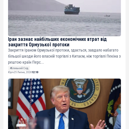
Іран зазнає найбільших економічних втрат від
закриття Ормузької протоки
Закриття Іраном Ормузької протоки, здається, завдало набагато
більшої шкоди його власній торгівлі з Китаєм, ніж торгівлі Пекіна з
рештою країн Перс...
#Близький Схід
Юріч
25 Липня, 2026
12:10