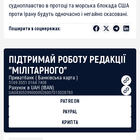
судноплавство в протоці та морська блокада США
проти Ірану будуть одночасно і негайно скасовані.
Поширити в соцмережах:
ПІДТРИМАЙ РОБОТУ РЕДАКЦІЇ
"МІЛІТАРНОГО"
Приватбанк ( Банківська карта )
5169 3351 0164 7408
Рахунок в UAH (IBAN)
UA043052990000026007015028783
PATREON
PAYPAL
КРИПТА
BTC
bc1qg0z99m95fte7kj8faa7h2kvnq92wvc53exe8gm
USDT