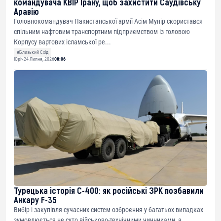
командувача КВІР Ірану, щоб захистити Саудівську
Аравію
Головнокомандувач Пакистанської армії Асім Мунір скористався
спільним нафтовим транспортним підприємством із головою
Корпусу вартових ісламської ре...
#Близький Схід
Юріч
24 Липня, 2026
08:06
Турецька історія С-400: як російські ЗРК позбавили
Анкару F-35
Вибір і закупівля сучасних систем озброєння у багатьох випадках
зумовлюється не суто військово-технічними чинниками, а