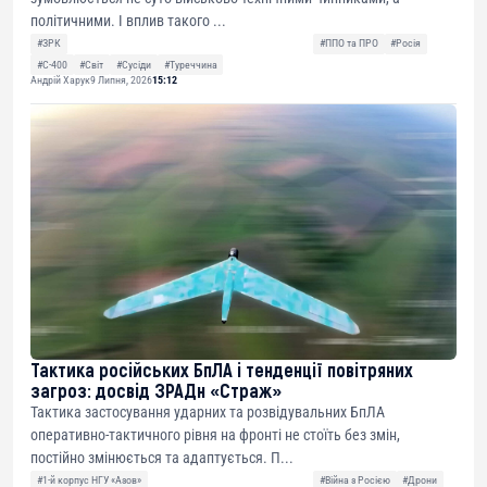
політичними. І вплив такого ...
#ЗРК
#ППО та ПРО
#Росія
#С-400
#Світ
#Сусіди
#Туреччина
Андрій Харук
9 Липня, 2026
15:12
Тактика російських БпЛА і тенденції повітряних
загроз: досвід ЗРАДн «Страж»
Тактика застосування ударних та розвідувальних БпЛА
оперативно-тактичного рівня на фронті не стоїть без змін,
постійно змінюється та адаптується. П...
#1-й корпус НГУ «Азов»
#Війна з Росією
#Дрони