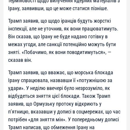
терміновості щодо вилучення ядерних матеріалів з
Ірану, заявивши, що це може статися пізніше.
Трамп заявив, що щодо іранців будуть жорсткі
інспекції, але не уточнив, як вони працюватимуть.
Він сказав, що Ірану не буде надано готівку в
межах угоди, але санкції потенційно можуть бути
зняті. «Побачимо, як вони поводитимуться», —
сказав він.
Трамп заявив, що вважає, що морська блокада
Ірану спрацювала, назвавши її «потужнішою за
удари». У неділю ввечері було незрозуміло, як
відбудеться зняття цієї блокади. Також Трамп
заявив, що Ормузьку протоку відкриють у
п’ятницю, вказавши у дописі в соцмережах, що час
потрібен «для зняття мін». У попередньому дописі
Трамп написав, що обмеження Ірану на