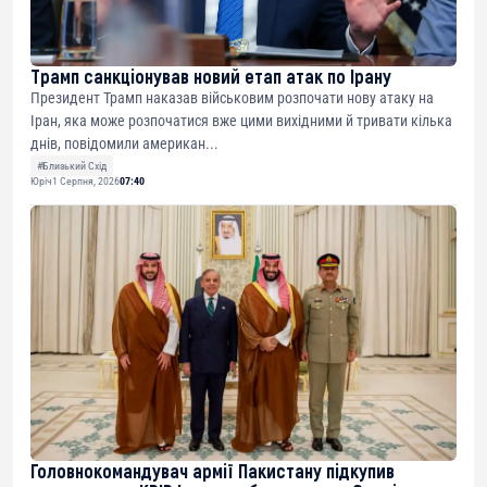
Трамп санкціонував новий етап атак по Ірану
Президент Трамп наказав військовим розпочати нову атаку на
Іран, яка може розпочатися вже цими вихідними й тривати кілька
днів, повідомили американ...
#Близький Схід
Юріч
1 Серпня, 2026
07:40
Головнокомандувач армії Пакистану підкупив