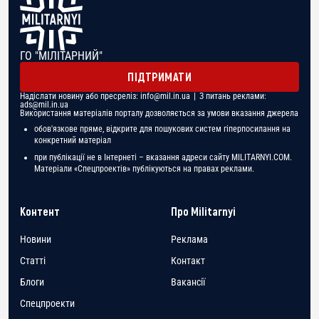
ГО "МІЛІТАРНИЙ"
ПІДТРИМАТИ
Надіслати новину або пресреліз:
info@mil.in.ua
| З питань реклами:
ads@mil.in.ua
Використання матеріалів порталу дозволяється за умови вказання джерела
обов'язкове пряме, відкрите для пошукових систем гіперпосилання на
конкретний матеріал
при публікації не в Інтернеті – вказання адреси сайту MILITARNYI.COM.
Матеріали «Спецпроектів» публікуються на правах реклами.
Контент
Про Militarnyi
Новини
Реклама
Статті
Контакт
Блоги
Вакансії
Спецпроекти