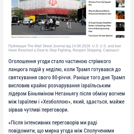
Публікація The Wall Street Journal від 14.06.2026. U.S. U.S. and Iran
Have Reached a Deal to Stop Fighting, Reopen Shipping. Скріншот.
Оголошення угоди стало частиною стрімкого
ланцюга подій у неділю, коли Трамп готувався до
святкування свого 80-річчя. Раніше того дня Трамп
висловив крайнє розчарування ізраїльським
лідером Біньяміном Нетаньягу після обміну вогнем
між Ізраїлем і «Хезболлою», який, здається, майже
зірвав чутливі переговори.
«Після інтенсивних переговорів ми раді
повідомити, що мирна угода між Сполученими