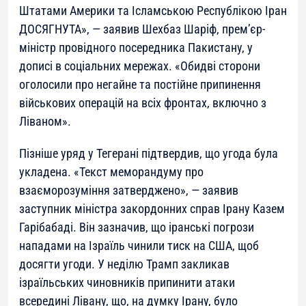
Штатами Америки та Ісламською Республікою Іран
ДОСЯГНУТА», — заявив Шехбаз Шаріф, прем’єр-
міністр провідного посередника Пакистану, у
дописі в соціальних мережах. «Обидві сторони
оголосили про негайне та постійне припинення
військових операцій на всіх фронтах, включно з
Ліваном».
Пізніше уряд у Тегерані підтвердив, що угода була
укладена. «Текст меморандуму про
взаєморозуміння затверджено», — заявив
заступник міністра закордонних справ Ірану Казем
Гарібабаді. Він зазначив, що іранські погрози
нападами на Ізраїль чинили тиск на США, щоб
досягти угоди. У неділю Трамп закликав
ізраїльських чиновників припинити атаки
всередині Лівану, що, на думку Ірану, було