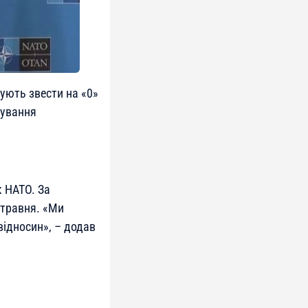
ують звести на «0»
сування
к НАТО. За
 травня. «Ми
ідносин», – додав