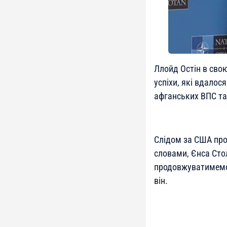
Ллойд Остін в сво
успіхи, які вдало
афганських ВПС та
Слідом за США про 
словами, Єнса Стол
продовжуватимемо 
він.