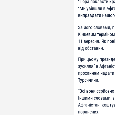
“Пора покласти кра
“Ми увійшли в Афга
виправдати нашого
За його словами, 
Кінцевим терміном
11 вересня. Як пов
від обставин.
При цьому президе
зусилля” в Афганіс
проханням надати п
Туреччини.
“Всі вони серйозно
Іншими словами, з
Афганістані кошту
поранених.