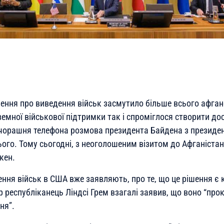
шення про виведення військ засмутило більше всього афган
оземної військової підтримки так і спроміглося створити д
 Вчорашня телефона розмова президента Байдена з президен
ого. Тому сьогодні, з неоголошеним візитом до Афганістан
кен.
ння військ в США вже заявляють, про те, що це рішення є
 республіканець Ліндсі Грем взагалі заявив, що воно “про
ня”.