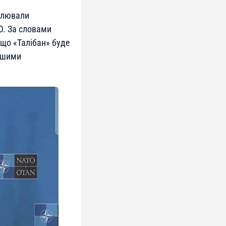
блювали
О. За словами
 що «Талібан» буде
іншими