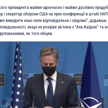
ого президента майже одночасно і майже дослівно проду
р і секретар оборони США на прес-конференції в штабі НАТ
мо виводити наші сили відповідальна і свідомо”, додавши,
повідальності, якщо не розірве зв’язки з “Аль-Каїдою” та 
рупованнями, як того обіцяв.