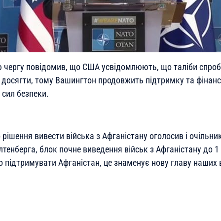
ю чергу повідомив, що США усвідомлюють, що таліби спроб
ся досягти, тому Вашингтон продовжить підтримку та фінан
 сил безпеки.
рішення вивести війська з Афганістану оголосив і очільни
тенберга, блок почне виведення військ з Афганістану до 1
підтримувати Афганістан, це знаменує нову главу наших в