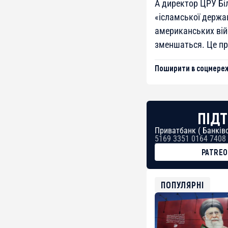
А директор ЦРУ Біл
«ісламської держав
американських вій
зменшаться. Це пр
Поширити в соцмереж
ПІДТ
Приватбанк ( Банківс
5169 3351 0164 7408
PATRE
BTC
bc1qg0z99m95fte7kj
USDT
ПОПУЛЯРНІ
0x8676644fA7B6d32
ETH
0xfD02863D3289416f