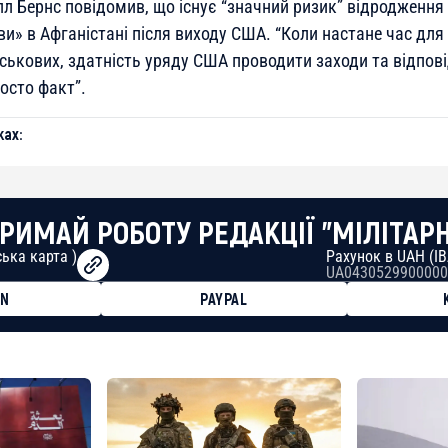
л Бернс повідомив, що існує “значний ризик” відродження 
и» в Афганістані після виходу США. “Коли настане час для
ськових, здатність уряду США проводити заходи та відпові
осто факт”.
ах:
РИМАЙ РОБОТУ РЕДАКЦІЇ "МІЛІТАР
ька карта )
Рахунок в UAH (I
UA0430529900000
ON
PAYPAL
8faa7h2kvnq92wvc53exe8gm
8310283cAC1065Ae01d97CEe7
cF50975c9DFda13623f97758