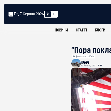
Пт, 7 Серпня 2026
НОВИНИ
СТАТТІ
БЛОГИ
“Пора покла
#Афганістан
#Світ
Юріч
15 Квітня, 2021
17:07