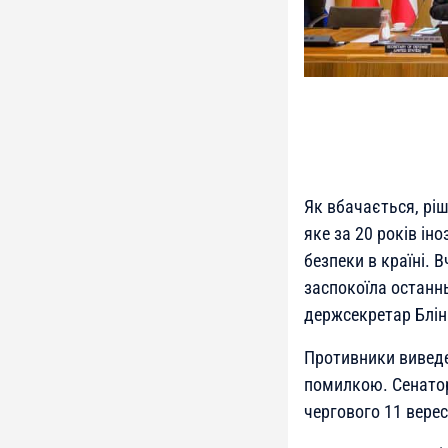
Як вбачається, рі
яке за 20 років ін
безпеки в країні.
заспокоїла останнь
держсекретар Блін
Противники виведе
помилкою. Сенатор
чергового 11 верес