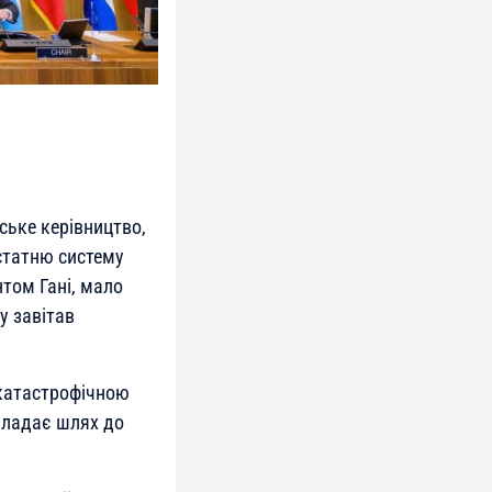
ське керівництво,
остатню систему
том Гані, мало
у завітав
 катастрофічною
кладає шлях до