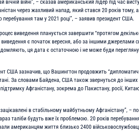
й вічній війні”, – сказав американський лідер під час вист
ністан через жахливий напад, який стався 20 років тому, 
 перебування там у 2021 році”, – заявив президент США.
процес виведення планується завершити “протягом декілько
 виведення є початок вересня, або за іншими джерелами с
ідомляють, ця дата є остаточною і не може буди перегляну
нт США зазначив, що Вашингтон продовжить “дипломатичні
тані. За словами Байдена, США також звернуться до інших к
ідтримку Афганістану, зокрема до Пакистану, росії, Китаю,
 зацікавлені в стабільному майбутньому Афганістану”, – п
араз таліби будуть вже їх проблемою. 20 років перебуванн
вали американцям життя близько 2400 військовослужбовців