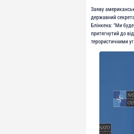
Заяву американськ
державний секрета
Блінкена: “Ми буде
притягнутий до від
терористичними уг