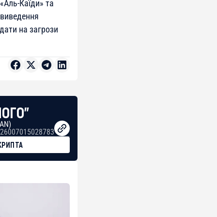
«Аль-Каїди» та
 виведення
дати на загрози
НОГО"
BAN)
26007015028783
КРИПТА