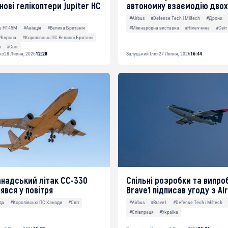
нові гелікоптери Jupiter HC
автономну взаємодію двох
#Airbus
#Defense Tech і Miltech
#Дрони
#Міжнародна виставка
#Німеччина
#Світ
us H145M
#Авіація
#Велика Британія
#Європа
#Королівські ПС Великої Британії
р
#Світ
ко
28 Липня, 2026
12:28
Залуцький Ілля
27 Липня, 2026
16:44
надський літак CC-330
Спільні розробки та випро
явся у повітря
Brave1 підписав угоду з Ai
да
#Королівські ПС Канади
#Світ
#Airbus
#Brave1
#Defense Tech і Miltech
#Співпраця
#Україна