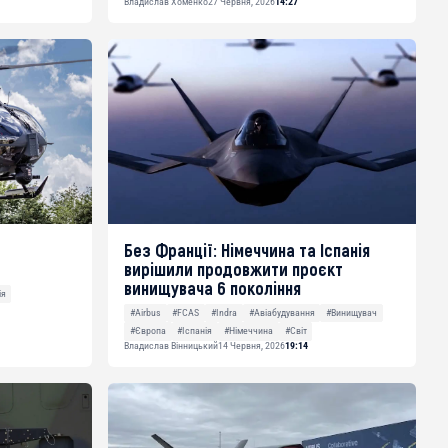
Владислав Хоменко
27 Червня, 2026
14:27
а
Без Франції: Німеччина та Іспанія
вирішили продовжити проєкт
винищувача 6 покоління
ія
#Airbus
#FCAS
#Indra
#Авіабудування
#Винищувач
#Європа
#Іспанія
#Німеччина
#Світ
Владислав Вінницький
14 Червня, 2026
19:14