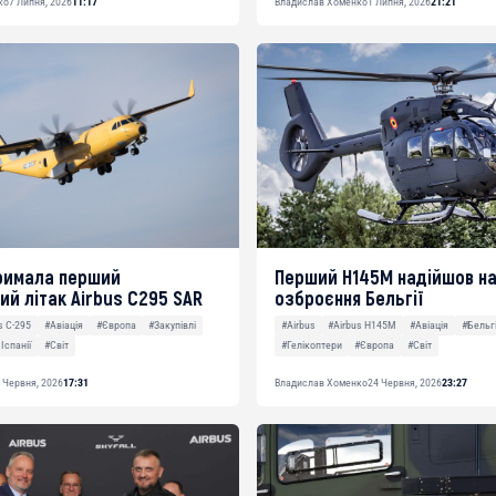
ко
7 Липня, 2026
11:17
Владислав Хоменко
1 Липня, 2026
21:21
тримала перший
Перший H145M надійшов н
ий літак Airbus C295 SAR
озброєння Бельгії
s C-295
#Авіація
#Європа
#Закупівлі
#Airbus
#Airbus H145M
#Авіація
#Бельг
Іспанії
#Світ
#Гелікоптери
#Європа
#Світ
 Червня, 2026
17:31
Владислав Хоменко
24 Червня, 2026
23:27