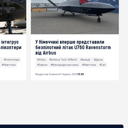
 інтегрує
У Німеччині вперше представили
елікоптери
безпілотний літак U760 Ravenstorm
від Airbus
s
#Гелікоптери
#Airbus
#Defense Tech і Miltech
#Авіація
#Дрони
#Німеччина
#Європа
#Міжнародна виставка
#Німеччина
#Світ
Владислав Хоменко
9 Червня, 2026
15:43