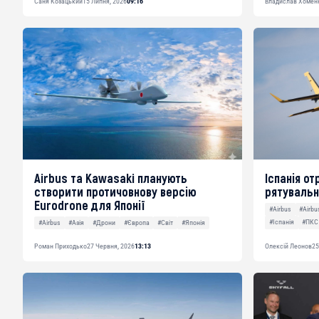
Саня Козацький
15 Липня, 2026
09:16
Владислав Хомен
Airbus та Kawasaki планують
Іспанія о
створити протичовнову версію
рятувальн
Eurodrone для Японії
#Airbus
#Airbu
#Іспанія
#ПКС 
#Airbus
#Азія
#Дрони
#Європа
#Світ
#Японія
Роман Приходько
27 Червня, 2026
13:13
Олексій Леонов
25