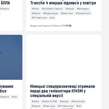
 БПЛА
Tranche 4 вперше піднявся у повітря
#Європа
#Airbus
#Eurofighter Typhoon
#Авіація
#Винищувач
#Європа
#Модернізація
#Німеччина
#Перший політ
#ПС Німеччини
#Світ
Владислав Хоменко
15 Липня, 2026
17:43
бування:
Німецькі спецпризначенці отримали
rbus
перші два гелікоптери H145M у
спеціальній версії
#Європа
#Світ
#Airbus
#Airbus H145M
#Авіація
#Гелікоптери
#Європа
#Німеччина
#ПС Німеччини
#Світ