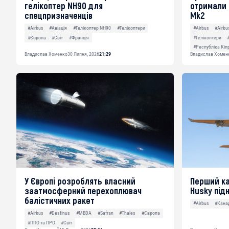
гелікоптер NH90 для
отримали 
спецпризначенців
Mk2
#Airbus
#Авіація
#Гелікоптер NH90
#Гелікоптери
#Airbus
#Airb
#Європа
#Світ
#Франція
#Гелікоптери
#Республіка Кіп
Владислав Хоменко
30 Липня, 2026
21:29
Владислав Хомен
У Європі розроблять власний
Перший ка
заатмосферний перехоплювач
Husky підн
балістичних ракет
#Airbus
#Кана
#Airbus
#Destinus
#MBDA
#Safran
#Thales
#Європа
#ППО та ПРО
#Світ