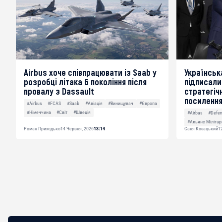
Airbus хоче співпрацювати із Saab у
Українська
розробці літака 6 покоління після
підписали
провалу з Dassault
стратегіч
посиленн
#Airbus
#FCAS
#Saab
#Авіація
#Винищувач
#Європа
#Німеччина
#Світ
#Швеція
#Airbus
#Defen
#Альянс Мілітар
Роман Приходько
14 Червня, 2026
13:14
Саня Козацький
1