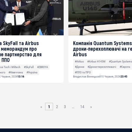
 SkyFall та Airbus
Компанія Quantum Systems
 меморандум про
дрони-перехоплювачі на г
не партнерство для
Airbus
я ППО
#Airbus
#Airbus H145M
#Quantum System
#Дрони
#Дрони-перехоплювачі
#Європа
se Tech і Miltech
#SkyFall
#ZBROYA
#ППО та ПРО
ного
#Німеччина
#Україна
2 Червня, 2026
13:16
Владислав Вінницький
10 Червня, 2026
23:45
«
1
2
3
…
14
»