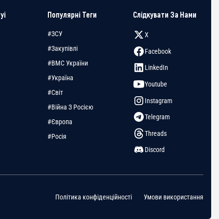
yi
Популярні Теги
Слідкувати За Нами
#ЗСУ
X
#Закупівлі
Facebook
#ВМС України
LinkedIn
#Україна
Youtube
#Світ
Instagram
#Війна З Росією
Telegram
#Європа
Threads
#Росія
Discord
Політика конфіденційності
Умови використання