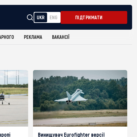
UKR
ENG
ПІДТРИМАТИ
АРНОГО
РЕКЛАМА
ВАКАНСІЇ
вропі
Винищувач Eurofighter версії