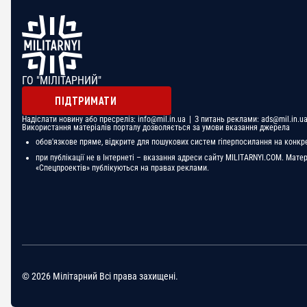
ГО "МІЛІТАРНИЙ"
ПІДТРИМАТИ
Надіслати новину або пресреліз:
info@mil.in.ua
| З питань реклами:
ads@mil.in.u
Використання матеріалів порталу дозволяється за умови вказання джерела
обов'язкове пряме, відкрите для пошукових систем гіперпосилання на конкр
при публікації не в Інтернеті – вказання адреси сайту MILITARNYI.COM. Мате
«Спецпроектів» публікуються на правах реклами.
© 2026 Мілітарний Всі права захищені.