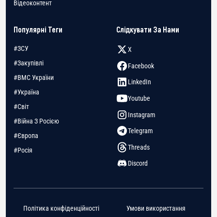
Відеоконтент
Популярні Теги
Слідкувати За Нами
#ЗСУ
X
#Закупівлі
Facebook
#ВМС України
LinkedIn
#Україна
Youtube
#Світ
Instagram
#Війна З Росією
Telegram
#Європа
Threads
#Росія
Discord
Політика конфіденційності
Умови використання