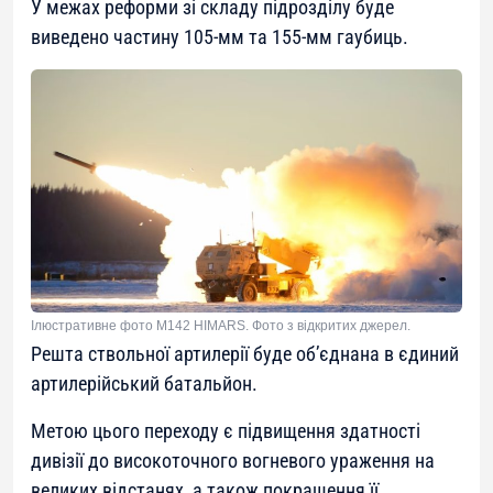
У межах реформи зі складу підрозділу буде
виведено частину 105-мм та 155-мм гаубиць.
Ілюстративне фото M142 HIMARS. Фото з відкритих джерел.
Решта ствольної артилерії буде об’єднана в єдиний
артилерійський батальйон.
Метою цього переходу є підвищення здатності
дивізії до високоточного вогневого ураження на
великих відстанях, а також покращення її