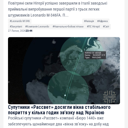
Повітряні сили Нігерії успішно завершили в Італії заводські
приймальні випробування першої партії з трьох легких
штурмовиків Leonardo M-346FA. П...
#Leonardo M-346
#Авіація
#Африка
#Закупівлі
#Компанія Leonardo
#Навчально-бойові літаки
#ПС Нігерії
#Світ
27 Липня, 2026
23:44
Супутники «Рассвет» досягли вікна стабільного
покриття у кілька годин зв’язку над Україною
Російські супутники «Рассвет» компанії «Бюро 1440» вже
забезпечують щонайменше два «вікна зв’язку» на добу над