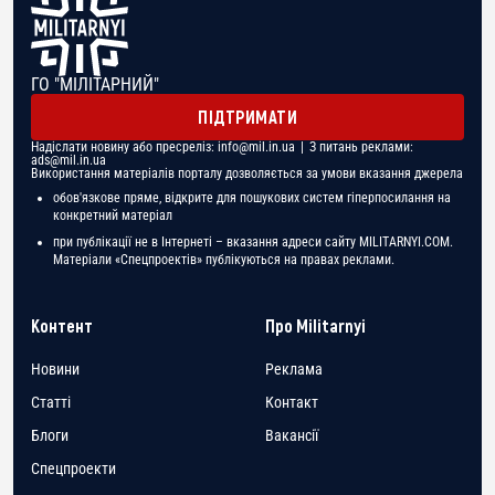
ГО "МІЛІТАРНИЙ"
ПІДТРИМАТИ
Надіслати новину або пресреліз:
info@mil.in.ua
| З питань реклами:
ads@mil.in.ua
Використання матеріалів порталу дозволяється за умови вказання джерела
обов'язкове пряме, відкрите для пошукових систем гіперпосилання на
конкретний матеріал
при публікації не в Інтернеті – вказання адреси сайту MILITARNYI.COM.
Матеріали «Спецпроектів» публікуються на правах реклами.
Контент
Про Militarnyi
Новини
Реклама
Статті
Контакт
Блоги
Вакансії
Спецпроекти