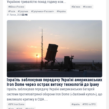
Україною тривалістю понад годину кож...
#Війна з Росією
#Звʼязок
#Космос
#Росія
#Супутник
#Супутники «Рассвет»
#Україна
31 Липня, 2026
22:46
Ізраїль заблокував передачу Україні американських
Iron Dome через острах витоку технологій до Ірану
Ізраїль заблокував передачу Україні американських батарей
системи протиповітряної оборони Iron Dome («Залізний купол»), що
викликало критику в США....
#ЗРК Iron Dome
#Ізраїль
#ППО та ПРО
#Світ
#США
#Україна