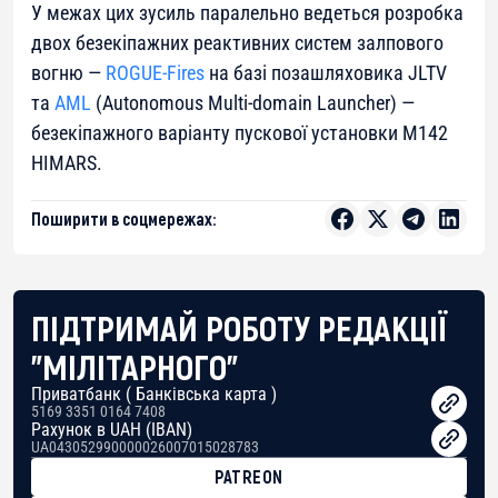
У межах цих зусиль паралельно ведеться розробка
двох безекіпажних реактивних систем залпового
вогню —
ROGUE-Fires
на базі позашляховика JLTV
та
AML
(Autonomous Multi-domain Launcher) —
безекіпажного варіанту пускової установки M142
HIMARS.
Поширити в соцмережах:
ПІДТРИМАЙ РОБОТУ РЕДАКЦІЇ
"МІЛІТАРНОГО"
Приватбанк ( Банківська карта )
5169 3351 0164 7408
Рахунок в UAH (IBAN)
UA043052990000026007015028783
PATREON