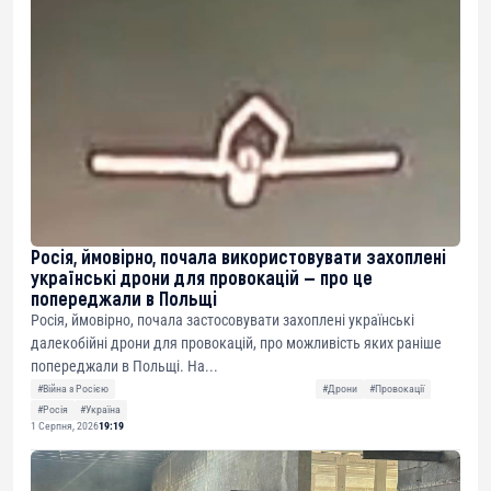
Росія, ймовірно, почала використовувати захоплені
українські дрони для провокацій — про це
попереджали в Польщі
Росія, ймовірно, почала застосовувати захоплені українські
далекобійні дрони для провокацій, про можливість яких раніше
попереджали в Польщі. На...
#Війна з Росією
#Дрони
#Провокації
#Росія
#Україна
1 Серпня, 2026
19:19