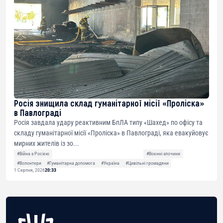
Росія знищила склад гуманітарної місії «Проліска»
в Павлограді
Росія завдала удару реактивним БпЛА типу «Шахед» по офісу та
складу гуманітарної місії «Проліска» в Павлограді, яка евакуйовує
мирних жителів із зо...
#Війна з Росією
#Воєнні злочини
#Волонтери
#Гуманітарна допомога
#Україна
#Цивільні громадяни
1 Серпня, 2026
20:33