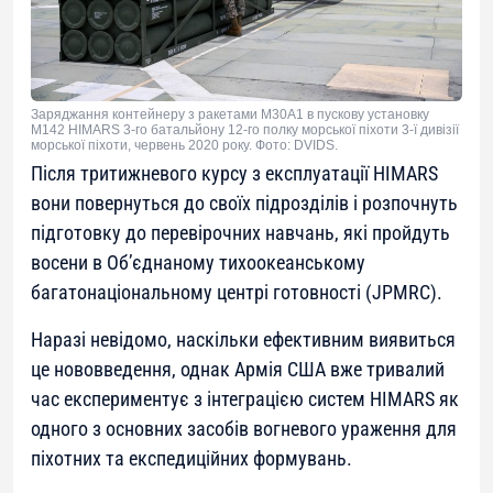
Заряджання контейнеру з ракетами M30A1 в пускову установку
M142 HIMARS 3-го батальйону 12-го полку морської піхоти 3-ї дивізії
морської піхоти, червень 2020 року. Фото: DVIDS.
Після тритижневого курсу з експлуатації HIMARS
вони повернуться до своїх підрозділів і розпочнуть
підготовку до перевірочних навчань, які пройдуть
восени в Об’єднаному тихоокеанському
багатонаціональному центрі готовності (JPMRC).
Наразі невідомо, наскільки ефективним виявиться
це нововведення, однак Армія США вже тривалий
час експериментує з інтеграцією систем HIMARS як
одного з основних засобів вогневого ураження для
піхотних та експедиційних формувань.