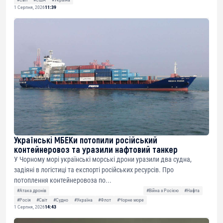
1 Серпня, 2026
11:39
Українські МБЕКи потопили російський
контейнеровоз та уразили нафтовий танкер
У Чорному морі українські морські дрони уразили два судна,
задіяні в логістиці та експорті російських ресурсів. Про
потоплення контейнеровоза по...
#Атака дронів
#Війна з Росією
#Нафта
#Росія
#Світ
#Судно
#Україна
#Флот
#Чорне море
1 Серпня, 2026
14:43