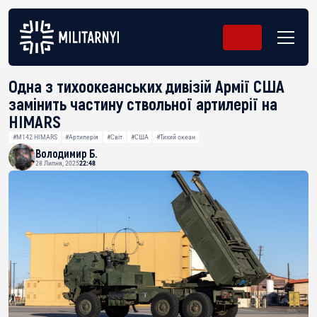
Одна з тихоокеанських дивізій Армії США
замінить частину ствольної артилерії на
HIMARS
#M142 HIMARS
#Артилерія
#Світ
#США
#Тихий океан
Володимир Б.
28 Липня, 2025
22:48