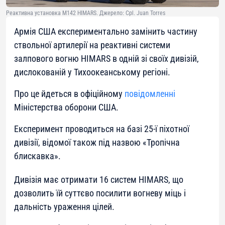
Реактивна установка M142 HIMARS. Джерело: Cpl. Juan Torres
Армія США експериментально замінить частину
ствольної артилерії на реактивні системи
залпового вогню HIMARS в одній зі своїх дивізій,
дислокованій у Тихоокеанському регіоні.
Про це йдеться в офіційному
повідомленні
Міністерства оборони США.
Експеримент проводиться на базі 25-ї піхотної
дивізії, відомої також під назвою «Тропічна
блискавка».
Дивізія має отримати 16 систем HIMARS, що
дозволить їй суттєво посилити вогневу міць і
дальність ураження цілей.