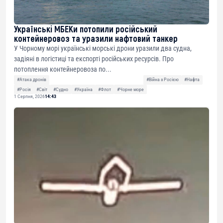
Українські МБЕКи потопили російський
контейнеровоз та уразили нафтовий танкер
У Чорному морі українські морські дрони уразили два судна,
задіяні в логістиці та експорті російських ресурсів. Про
потоплення контейнеровоза по...
#Атака дронів
#Війна з Росією
#Нафта
#Росія
#Світ
#Судно
#Україна
#Флот
#Чорне море
1 Серпня, 2026
14:43