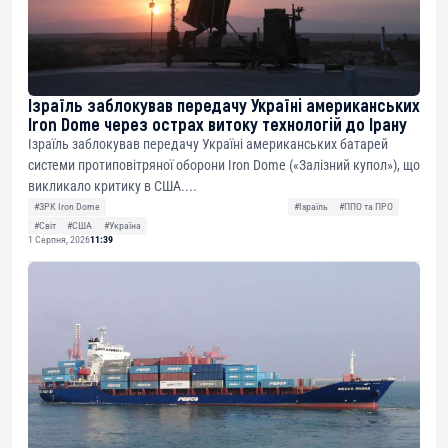
Ізраїль заблокував передачу Україні американських
Iron Dome через острах витоку технологій до Ірану
Ізраїль заблокував передачу Україні американських батарей
системи протиповітряної оборони Iron Dome («Залізний купол»), що
викликало критику в США....
#ЗРК Iron Dome
#Ізраїль
#ППО та ПРО
#Світ
#США
#Україна
1 Серпня, 2026
11:39