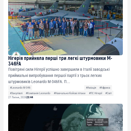
Нігерія прийняла перші три легкі штурмовики M-
346FA
Повітряні сили Нігерії успішно завершили в Італії заводські
приймальні випробування першої партії з трьох легких
штурмовиків Leonardo M-346FA. П...
#Leonardo M-346
#Авіація
#Африка
#Закупівлі
#Компанія Leonardo
#Навчально-бойові літаки
#ПС Нігерії
#Світ
27 Липня, 2026
23:44