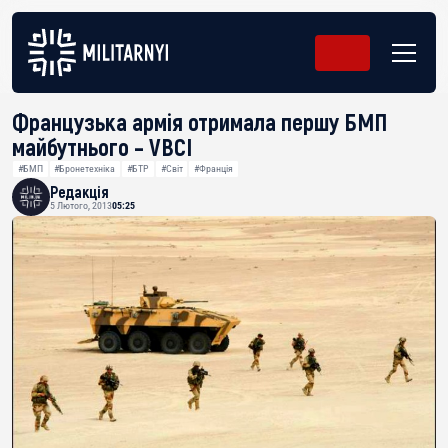
Французька армія отримала першу БМП
майбутнього – VBCI
#БМП
#Бронетехніка
#БТР
#Світ
#Франція
Редакція
5 Лютого, 2013
05:25