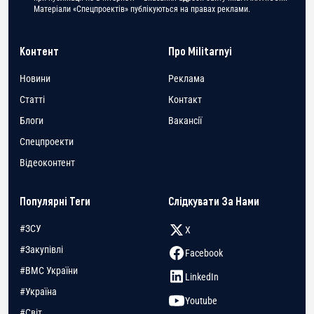
Матеріали «Спецпроектів» публікуються на правах реклами.
Контент
Про Militarnyi
Новини
Реклама
Статті
Контакт
Блоги
Вакансії
Спецпроекти
Відеоконтент
Популярні Теги
Слідкувати За Нами
#ЗСУ
X
#Закупівлі
Facebook
#ВМС України
LinkedIn
#Україна
Youtube
#Світ