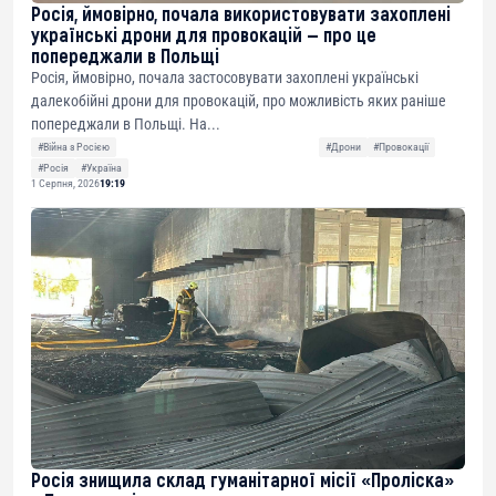
Росія, ймовірно, почала використовувати захоплені
українські дрони для провокацій — про це
попереджали в Польщі
Росія, ймовірно, почала застосовувати захоплені українські
далекобійні дрони для провокацій, про можливість яких раніше
попереджали в Польщі. На...
#Війна з Росією
#Дрони
#Провокації
#Росія
#Україна
1 Серпня, 2026
19:19
Росія знищила склад гуманітарної місії «Проліска»