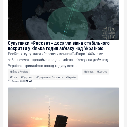
Супутники «Рассвет» досягли вікна стабільного
покриття у кілька годин зв’язку над Україною
Російські супутники «Рассвет» компанії «Бюро 1440» вже
забезпечують щонайменше два «вікна зв’язку» на добу над
Україною тривалістю понад годину кож...
#Війна з Росією
#Звʼязок
#Космос
#Росія
#Супутник
#Супутники «Рассвет»
#Україна
31 Липня, 2026
22:46