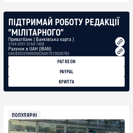
ПІДТРИМАЙ РОБОТУ РЕДАКЦІЇ
"МІЛІТАРНОГО"
Приватбанк ( Банківська карта )
5169 3351 0164 7408
Рахунок в UAH (IBAN)
UA043052990000026007015028783
PATREON
PAYPAL
КРИПТА
BTC
bc1qg0z99m95fte7kj8faa7h2kvnq92wvc53exe8gm
USDT
0x8676644fA7B6d328310283cAC1065Ae01d97CEe7
ETH
0xfD02863D3289416fcF50975c9DFda13623f97758
ПОПУЛЯРНІ