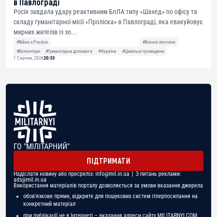
в Павлограді
Росія завдала удару реактивним БпЛА типу «Шахед» по офісу та
складу гуманітарної місії «Проліска» в Павлограді, яка евакуйовує
мирних жителів із зо...
#Війна з Росією
#Воєнні злочини
#Волонтери
#Гуманітарна допомога
#Україна
#Цивільні громадяни
1 Серпня, 2026
20:33
ГО "МІЛІТАРНИЙ"
ПІДТРИМАТИ
Надіслати новину або пресреліз:
info@mil.in.ua
| З питань реклами:
ads@mil.in.ua
Використання матеріалів порталу дозволяється за умови вказання джерела
обов'язкове пряме, відкрите для пошукових систем гіперпосилання на
конкретний матеріал
при публікації не в Інтернеті – вказання адреси сайту MILITARNYI.COM.