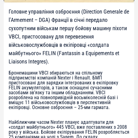
Головне управління озброєння (Direction Generale de
l’Armement – DGA) Франції в січні передало
сухопутним військам першу бойову машину піхоти
VBCI, пристосовану для перевезення
військовослужбовців в екіпіровці «солдата
майбутнього» FELIN (Fantassin a Equipements et
Liaisons Integres).
Бронемашини VBCI збираються на спільному
підприємстві компаній Nexter і Renault. БМП
пристосовані для зарядки інтегрованих в екіпіровку
FELIN акумуляторів, а також оснащені сучасними
засобами зв’язку та іншим обладнанням. VBCI
розроблена на повнопривідній восьміколесній базі і
вміщує 11 військовослужбовців в перспективній
екіпіровці. Основне озброєння – 25-мм гармата.
Найближчим часом Nexter планує адаптувати для
«солдат майбутнього» 445 VBCI, вже поставлених з 2008
року у війська. Бойове екіпірування FELIN розробляється
25 компаніями на чолі з Sagem. До складу