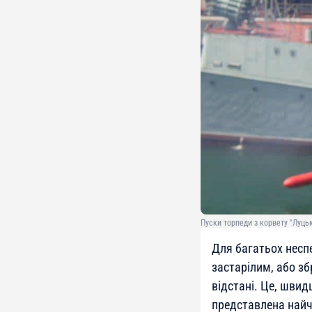
Пуски торпеди з корвету "Луцьк"
Для багатьох несп
застарілим, або зб
відстані. Це, швид
представлена найч