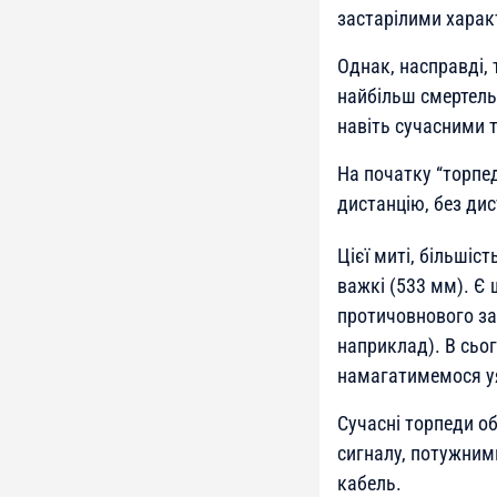
застарілими харак
Однак, насправді, 
найбільш смертельн
навіть сучасними 
На початку “торпед
дистанцію, без ди
Цієї миті, більшіс
важкі (533 мм). Є 
протичовнового зах
наприклад). В сьо
намагатимемося уя
Сучасні торпеди 
сигналу, потужним
кабель.