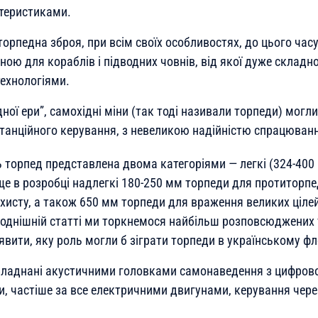
теристиками.
торпедна зброя, при всім своїх особливостях, до цього ча
ою для кораблів і підводних човнів, від якої дуже складн
технологіями.
ної ери”, самохідні міни (так тоді називали торпеди) могл
станційного керування, з невеликою надійністю спрацюван
ть торпед представлена двома категоріями — легкі (324-400 
ще в розробці надлегкі 180-250 мм торпеди для протиторпе
исту, а також 650 мм торпеди для враження великих цілей 
годнішній статті ми торкнемося найбільш розповсюджених т
вити, яку роль могли б зіграти торпеди в українському фл
обладнані акустичними головками самонаведення з цифро
и, частіше за все електричними двигунами, керування чер