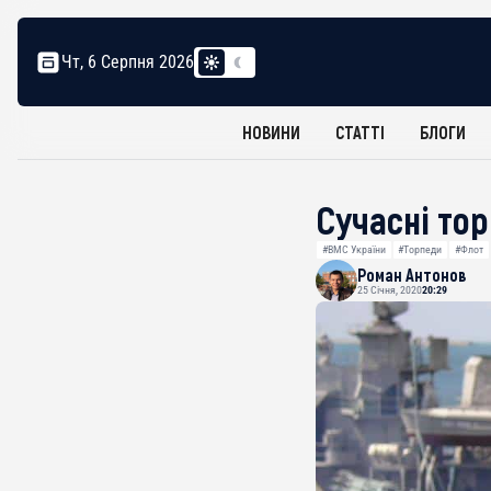
Чт, 6 Серпня 2026
НОВИНИ
СТАТТІ
БЛОГИ
Сучасні то
#ВМС України
#Торпеди
#Флот
Роман Антонов
25 Січня, 2020
20:29