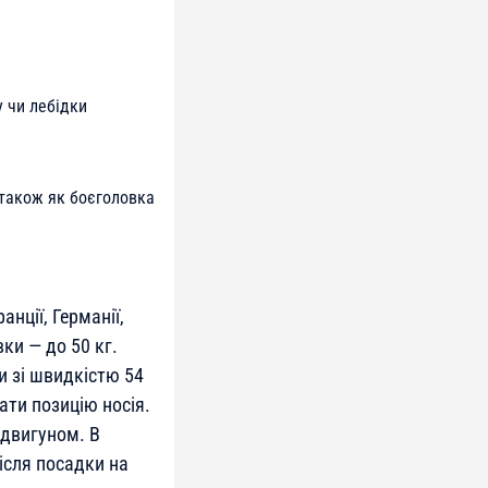
у чи лебідки
 також як боєголовка
нції, Германії,
вки — до 50 кг.
и зі швидкістю 54
ати позицію носія.
 двигуном. В
ісля посадки на