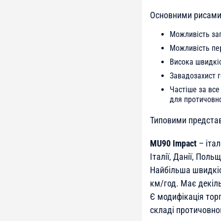
Основними рисами 
Можливість зап
Можливість пер
Висока швидкіс
Завадозахист г
Частіше за все
для протичовн
Типовими представ
MU90 Impact
– італ
Італії, Данії, Поль
Найбільша швидкіст
км/год. Має декіл
Є модифікація тор
складі протичовнов