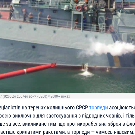
 (U205 до 2007-го року - U200) у 2000-х роках
еціалістів на теренах колишнього СРСР
торпеди
асоціюютьс
роєю виключно для застосування з підводних човнів, і тіль
ше за все, викликане тим, що протикорабельна зброя в фло
астіше крилатими ракетами, а торпеди — чимось нішевим, 