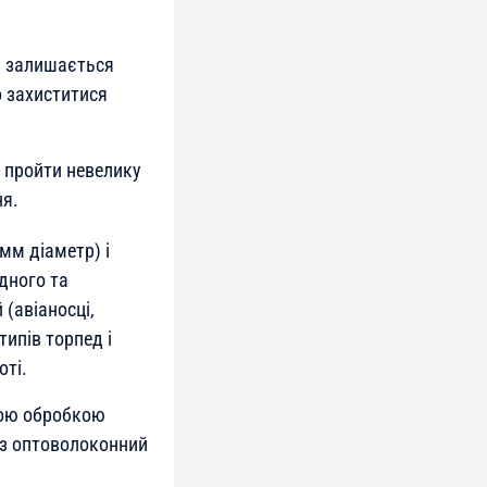
су залишається
о захиститися
и пройти невелику
ня.
мм діаметр) і
дного та
(авіаносці,
ипів торпед і
оті.
вою обробкою
ез оптоволоконний