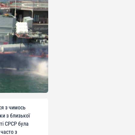
я з чимось
ки з близької
ті СРСР була
часто з