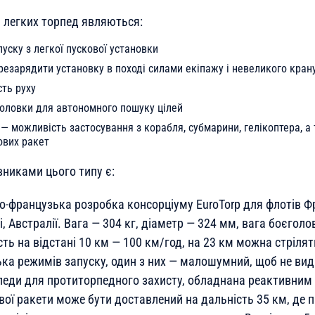
легких торпед являються:
уску з легкої пускової установки
езарядити установку в поході силами екіпажу і невеликого кран
ть руху
оловки для автономного пошуку цілей
 — можливість застосування з корабля, субмарини, гелікоптера, а
ових ракет
никами цього типу є:
о-французька розробка консорціуму EuroTorp для флотів Фра
щі, Австралії. Вага — 304 кг, діаметр — 324 мм, вага боєголо
ь на відстані 10 км — 100 км/год, на 23 км можна стрілят
ька режимів запуску, один з них — малошумний, щоб не вид
педи для протиторпедного захисту, обладнана реактивним
ої ракети може бути доставлений на дальність 35 км, де п