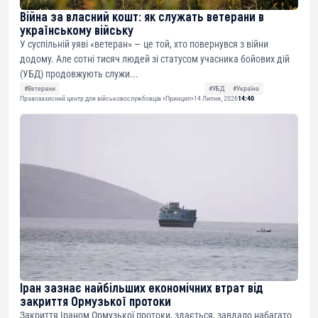
Війна за власний кошт: як служать ветерани в
українському війську
У суспільній уяві «ветеран» — це той, хто повернувся з війни
додому. Але сотні тисяч людей зі статусом учасника бойових дій
(УБД) продовжують служи...
#Ветерани
#УБД
#Україна
Правозахисний центр для військовослужбовців «Принцип»
14 Липня, 2026
14:40
Іран зазнає найбільших економічних втрат від
закриття Ормузької протоки
Закриття Іраном Ормузької протоки, здається, завдало набагато