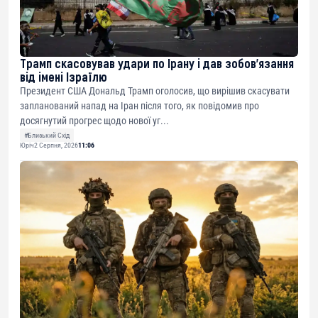
Трамп скасовував удари по Ірану і дав зобов’язання
від імені Ізраїлю
Президент США Дональд Трамп оголосив, що вирішив скасувати
запланований напад на Іран після того, як повідомив про
досягнутий прогрес щодо нової уг...
#Близький Схід
Юріч
2 Серпня, 2026
11:06