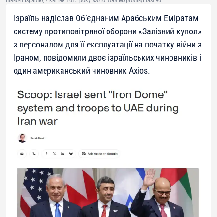
півночі Ізраїлю, 7 квітня 2023 року. Фото: Аял Марголін/Flash90
Ізраїль надіслав Об’єднаним Арабським Еміратам
систему протиповітряної оборони «Залізний купол»
з персоналом для її експлуатації на початку війни з
Іраном, повідомили двоє ізраїльських чиновників і
один американський чиновник Axios.