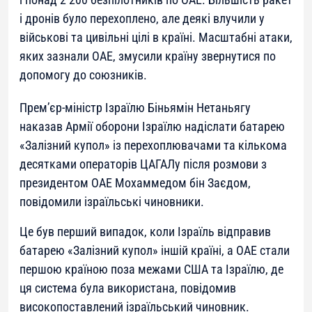
і дронів було перехоплено, але деякі влучили у
військові та цивільні цілі в країні. Масштабні атаки,
яких зазнали ОАЕ, змусили країну звернутися по
допомогу до союзників.
Прем’єр-міністр Ізраїлю Біньямін Нетаньягу
наказав Армії оборони Ізраїлю надіслати батарею
«Залізний купол» із перехоплювачами та кількома
десятками операторів ЦАГАЛу після розмови з
президентом ОАЕ Мохаммедом бін Заєдом,
повідомили ізраїльські чиновники.
Це був перший випадок, коли Ізраїль відправив
батарею «Залізний купол» іншій країні, а ОАЕ стали
першою країною поза межами США та Ізраїлю, де
ця система була використана, повідомив
високопоставлений ізраїльський чиновник.