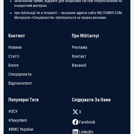
обов'язкове пряме, відкрите для пошукових систем гіперпосилання на
конкретний матеріал
при публікації не в Інтернеті – вказання адреси сайту MILITARNYI.COM.
Матеріали «Спецпроектів» публікуються на правах реклами.
Контент
Про Militarnyi
Новини
Реклама
Статті
Контакт
Блоги
Вакансії
Спецпроекти
Відеоконтент
Популярні Теги
Слідкувати За Нами
#ЗСУ
X
#Закупівлі
Facebook
#ВМС України
LinkedIn