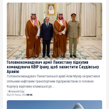
Головнокомандувач армії Пакистану підкупив
командувача КВІР Ірану, щоб захистити Саудівську
Аравію
Головнокомандувач Пакистанської армії Асім Мунір скористався
спільним нафтовим транспортним підприємством із головою
Корпусу вартових ісламської ре...
#Близький Схід
Юріч
24 Липня, 2026
08:06