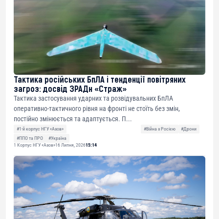
Тактика російських БпЛА і тенденції повітряних
загроз: досвід ЗРАДн «Страж»
Тактика застосування ударних та розвідувальних БпЛА
оперативно-тактичного рівня на фронті не стоїть без змін,
постійно змінюється та адаптується. П...
#1-й корпус НГУ «Азов»
#Війна з Росією
#Дрони
#ППО та ПРО
#Україна
1 Корпус НГУ «Азов»
16 Липня, 2026
15:14