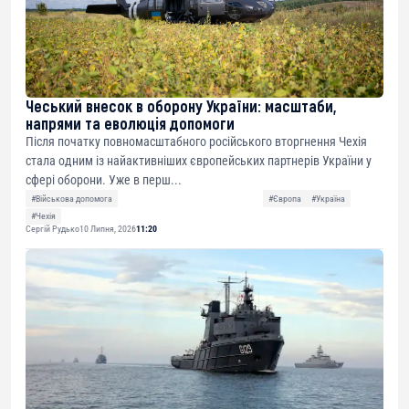
Чеський внесок в оборону України: масштаби,
напрями та еволюція допомоги
Після початку повномасштабного російського вторгнення Чехія
стала одним із найактивніших європейських партнерів України у
сфері оборони. Уже в перш...
#Військова допомога
#Європа
#Україна
#Чехія
Сергій Рудько
10 Липня, 2026
11:20