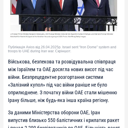
Публікація Axios від 26.04.2025р. Israel sent “Iron Dome” system and
troops to UAE during Iran war. Скріншот.
Військова, безпекова та розвідувальна співпраця
між Ізраїлем та ОАЕ досягла нових висот під час
війни. Безпрецедентне розгортання системи
«Залізний купол» під час війни раніше не було
оприлюднене. З початку війни ОАЕ стали мішенню
Ірану більше, ніж будь-яка інша країна регіону.
За даними Міністерства оборони ОАЕ, Іран
випустив близько 550 балістичних і крилатих ракет
і понад 2 200 безпілотників по ОАЕ. Більшість ракет