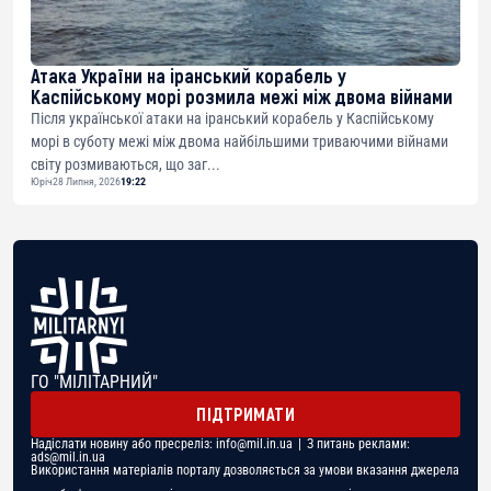
Атака України на іранський корабель у
Каспійському морі розмила межі між двома війнами
Після української атаки на іранський корабель у Каспійському
морі в суботу межі між двома найбільшими триваючими війнами
світу розмиваються, що заг...
Юріч
28 Липня, 2026
19:22
ГО "МІЛІТАРНИЙ"
ПІДТРИМАТИ
Надіслати новину або пресреліз:
info@mil.in.ua
| З питань реклами:
ads@mil.in.ua
Використання матеріалів порталу дозволяється за умови вказання джерела