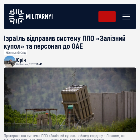
Ізраїль відправив систему ППО «Залізний
купол» та персонал до ОАЕ
#Близький Схід
Юріч
26 Квітня, 2026
16:41
Протиракетна система ППО «Залізний купол» поблизу кордону з Ліваном, на