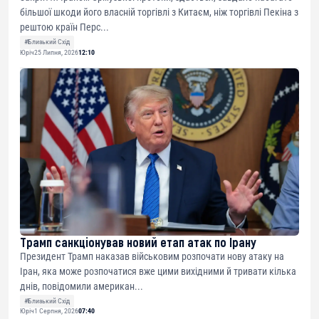
більшої шкоди його власній торгівлі з Китаєм, ніж торгівлі Пекіна з
рештою країн Перс...
#Близький Схід
Юріч
25 Липня, 2026
12:10
Трамп санкціонував новий етап атак по Ірану
Президент Трамп наказав військовим розпочати нову атаку на
Іран, яка може розпочатися вже цими вихідними й тривати кілька
днів, повідомили американ...
#Близький Схід
Юріч
1 Серпня, 2026
07:40