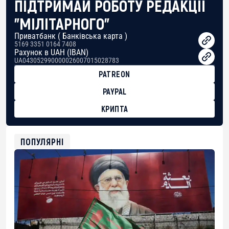
ПІДТРИМАЙ РОБОТУ РЕДАКЦІЇ
"МІЛІТАРНОГО"
Приватбанк ( Банківська карта )
5169 3351 0164 7408
Рахунок в UAH (IBAN)
UA043052990000026007015028783
PATREON
PAYPAL
КРИПТА
BTC
bc1qg0z99m95fte7kj8faa7h2kvnq92wvc53exe8gm
USDT
ПОПУЛЯРНІ
0x8676644fA7B6d328310283cAC1065Ae01d97CEe7
ETH
0xfD02863D3289416fcF50975c9DFda13623f97758