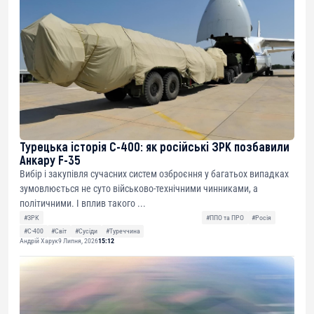
Турецька історія С-400: як російські ЗРК позбавили
Анкару F-35
Вибір і закупівля сучасних систем озброєння у багатьох випадках
зумовлюється не суто військово-технічними чинниками, а
політичними. І вплив такого ...
#ЗРК
#ППО та ПРО
#Росія
#С-400
#Світ
#Сусіди
#Туреччина
Андрій Харук
9 Липня, 2026
15:12