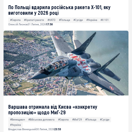
По Польщі вдарила російська ракета Х-101, яку
виготовили у 2026 році
#Європа
#Крилаті ракети
#НАТО
#Польща
#Сусіди
#Україна
#Х-101
Олексій Леонов
31 Липня, 2026
17:50
Варшава отримала від Києва «конкретну
пропозицію» щодо МиГ-29
#Винищувач
#Військова допомога
#Європа
#МиГ-29
#Польща
#Сусіди
#Україна
Владислав Вінницький
30 Липня, 2026
23:53