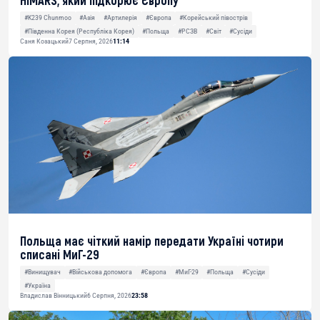
HIMARS, який підкорює Європу
#K239 Chunmoo
#Азія
#Артилерія
#Європа
#Корейський півострів
#Південна Корея (Республіка Корея)
#Польща
#РСЗВ
#Світ
#Сусіди
Саня Козацький
7 Серпня, 2026
11:14
Польща має чіткий намір передати Україні чотири
списані МиГ-29
#Винищувач
#Військова допомога
#Європа
#МиГ-29
#Польща
#Сусіди
#Україна
Владислав Вінницький
6 Серпня, 2026
23:58