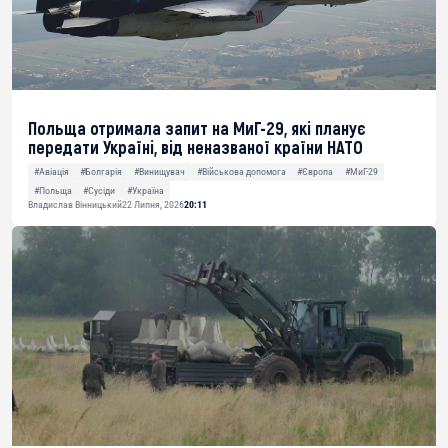
Польща отримала запит на МиГ-29, які планує
передати Україні, від неназваної країни НАТО
#Авіація
#Болгарія
#Винищувач
#Військова допомога
#Європа
#МиГ-29
#Польща
#Сусіди
#Україна
Владислав Вінницький
22 Липня, 2026
20:11