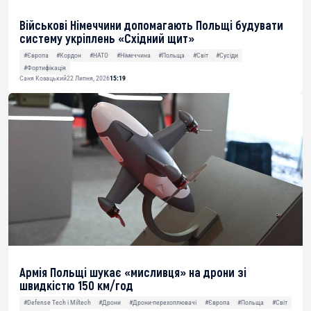
Військові Німеччини допомагають Польщі будувати
систему укріплень «Східний щит»
#Європа
#Кордон
#НАТО
#Німеччина
#Польща
#Світ
#Сусіди
#Фортифікація
Саня Козацький
22 Липня, 2026
15:19
Армія Польщі шукає «мисливця» на дрони зі
швидкістю 150 км/год
#Defense Tech і Miltech
#Дрони
#Дрони-перехоплювачі
#Європа
#Польща
#Світ