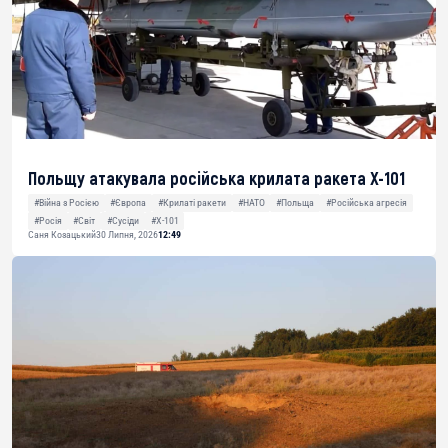
Польщу атакувала російська крилата ракета Х-101
#Війна з Росією
#Європа
#Крилаті ракети
#НАТО
#Польща
#Російська агресія
#Росія
#Світ
#Сусіди
#Х-101
Саня Козацький
30 Липня, 2026
12:49