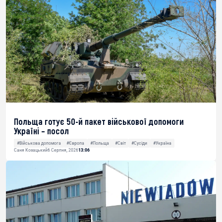
Польща готує 50-й пакет військової допомоги
Україні – посол
#Військова допомога
#Європа
#Польща
#Світ
#Сусіди
#Україна
Саня Козацький
6 Серпня, 2026
13:06