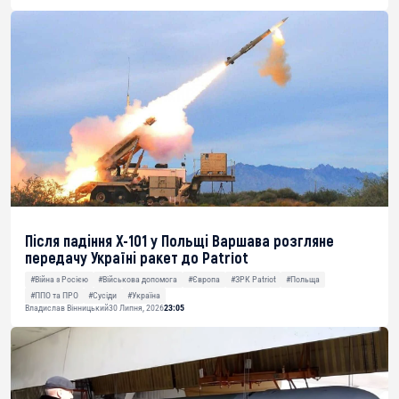
Після падіння Х-101 у Польщі Варшава розгляне
передачу Україні ракет до Patriot
#Війна з Росією
#Військова допомога
#Європа
#ЗРК Patriot
#Польща
#ППО та ПРО
#Сусіди
#Україна
Владислав Вінницький
30 Липня, 2026
23:05