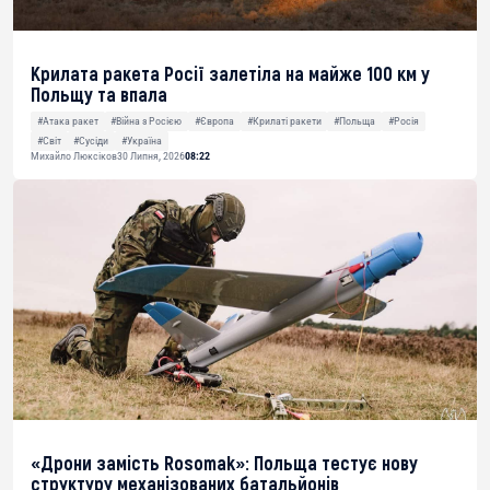
Крилата ракета Росії залетіла на майже 100 км у
Польщу та впала
#Атака ракет
#Війна з Росією
#Європа
#Крилаті ракети
#Польща
#Росія
#Світ
#Сусіди
#Україна
Михайло Люксіков
30 Липня, 2026
08:22
«Дрони замість Rosomak»: Польща тестує нову
структуру механізованих батальйонів