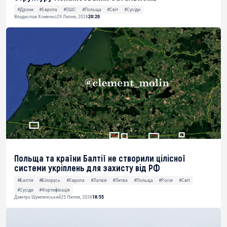
#Дрони
#Європа
#ОШС
#Польща
#Світ
#Сусіди
Владислав Хоменко
29 Липня, 2026
20:20
Польща та країни Балтії не створили цілісної
системи укріплень для захисту від РФ
#Балтія
#Білорусь
#Європа
#Латвія
#Литва
#Польща
#Росія
#Світ
#Сусіди
#Фортифікація
Дмитро Шумлянський
25 Липня, 2026
18:55