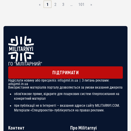
«
1
2
3
…
101
»
ГО "МІЛІТАРНИЙ"
ПІДТРИМАТИ
Надіслати новину або пресреліз:
info@mil.in.ua
| З питань реклами:
ads@mil.in.ua
Використання матеріалів порталу дозволяється за умови вказання джерела
обов'язкове пряме, відкрите для пошукових систем гіперпосилання на
конкретний матеріал
при публікації не в Інтернеті – вказання адреси сайту MILITARNYI.COM.
Матеріали «Спецпроектів» публікуються на правах реклами.
Контент
Про Militarnyi