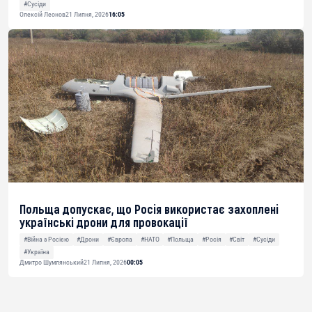
#Сусіди
Олексій Леонов
21 Липня, 2026
16:05
Польща допускає, що Росія використає захоплені
українські дрони для провокації
#Війна з Росією
#Дрони
#Європа
#НАТО
#Польща
#Росія
#Світ
#Сусіди
#Україна
Дмитро Шумлянський
21 Липня, 2026
00:05