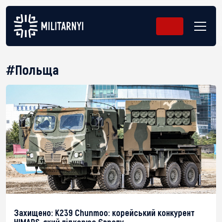
#Польща
Захищено: K239 Chunmoo: корейський конкурент