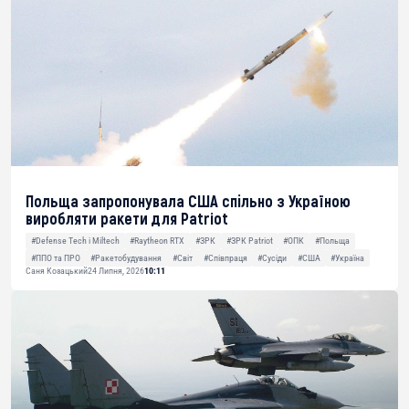
Польща запропонувала США спільно з Україною
виробляти ракети для Patriot
#Defense Tech і Miltech
#Raytheon RTX
#ЗРК
#ЗРК Patriot
#ОПК
#Польща
#ППО та ПРО
#Ракетобудування
#Світ
#Співпраця
#Сусіди
#США
#Україна
Саня Козацький
24 Липня, 2026
10:11