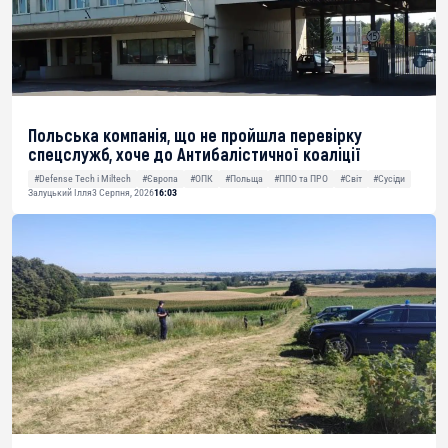
Польська компанія, що не пройшла перевірку
спецслужб, хоче до Антибалістичної коаліції
#Defense Tech і Miltech
#Європа
#ОПК
#Польща
#ППО та ПРО
#Світ
#Сусіди
Залуцький Ілля
3 Серпня, 2026
16:03