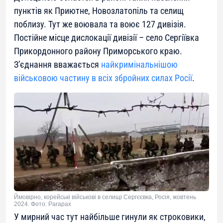
пунктів як Приютне, Новозлатопіль та селищ
поблизу. Тут же воювала та воює 127 дивізія.
Постійне місце дислокації дивізії – село Сергіївка
Прикордонного району Приморського краю.
З’єднання вважається
найкримінальнішою
військовою частину в всіх збройних силах Росії
.
Ймовірно, корейські військові в селищі Сергєєвка, Росія, жовтень
2024. Фото: Parapax
У мирний час тут найбільше гинули як строковики,