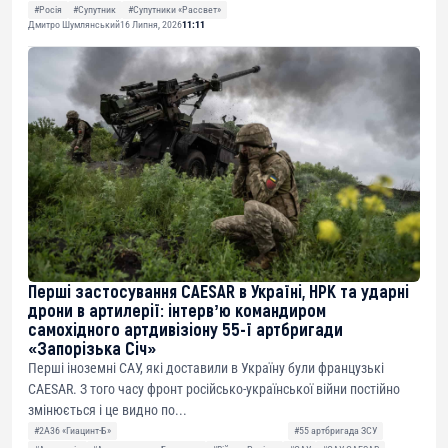
#Росія
#Супутник
#Супутники «Рассвет»
Дмитро Шумлянський
16 Липня, 2026
11:11
Перші застосування CAESAR в Україні, НРК та ударні
дрони в артилерії: інтервʼю командиром
самохідного артдивізіону 55-ї артбригади
«Запорізька Січ»
Перші іноземні САУ, які доставили в Україну були французькі
CAESAR. З того часу фронт російсько-української війни постійно
змінюється і це видно по...
#2А36 «Гиацинт-Б»
#55 артбригада ЗСУ