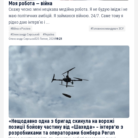
Моя робота — війна
Скажу чесно: мені нецікава медійна робота. Я не будую імідж і не
маю політичних амбіцій. Я займаюся війною. 24/7. Саме тому я
рідко даю інтерв’ю і ...
#Війна з Росією
#Головнокомандувач ЗСУ
#Олександр Сирський
#Україна
Олександр Сирський
20 Липня, 2026
19:21
«Нещодавно одна з бригад скинула на ворожі
позиції бойову частину від «Шахеда» – інтервʼю з
розробниками та операторами бомбера Perun