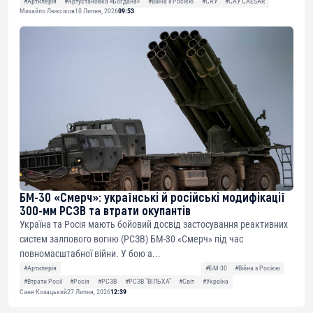
#Артилерія
#Артустановка «Богдана»
#Війна з Росією
#САУ
#САУ CAESAR
Михайло Люксіков
10 Липня, 2026
09:53
БМ-30 «Смерч»: українські й російські модифікації
300-мм РСЗВ та втрати окупантів
Україна та Росія мають бойовий досвід застосування реактивних
систем залпового вогню (РСЗВ) БМ-30 «Смерч» під час
повномасштабної війни. У бою а...
#Артилерія
#БМ-30
#Війна з Росією
#Втрати Росії
#Росія
#РСЗВ
#РСЗВ "ВІЛЬХА"
#Світ
#Україна
Саня Козацький
27 Липня, 2026
12:39