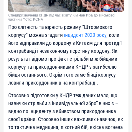
Спецпризначенці КНДР під час візиту Кім Чан Ира до військової
частини Фото: KCNA
Про елітність та вірність режиму “Штормового
корпусу” можна згадати
інцидент 2020 року
, коли
його відправили до кордону з Китаєм для протидії
контрабанді і незаконному перетину кордону. Як
результат відомо про факт стрільби між бійцями
корпусу та прикордонниками КНДР з загибеллю
бійця останнього. Окрім того саме бійці корпусу
ловили прикордонників на контрабанді.
Стосовно підготовки у КНДР теж даних мало, що
навички стрільби з індивідуальної зброї в них є –
видно по інциденту з вбивством прикордонника
своєї країни. Стосовно інших важливих навичок, як
то тактична медицина, піхотний бій, якісна вогнева