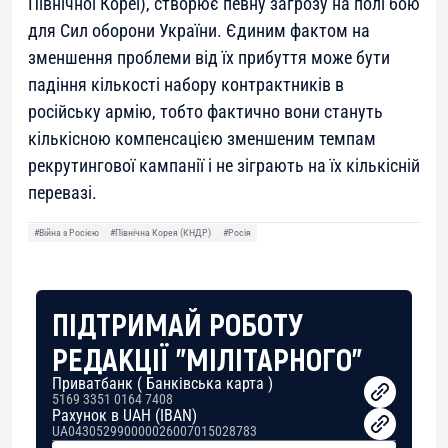
Північної Кореї), створює певну загрозу на полі бою
для Сил оборони України. Єдиним фактом на
зменшення проблеми від їх прибуття може бути
падіння кількості набору контрактників в
російську армію, тобто фактично вони стануть
кількісною компенсацією зменшеним темпам
рекрутингової кампанії і не зіграють на їх кількісній
перевазі.
#Війна з Росією
#Північна Корея (КНДР)
#Росія
ПІДТРИМАЙ РОБОТУ
РЕДАКЦІЇ "МІЛІТАРНОГО"
Приватбанк ( Банківська карта )
5169 3351 0164 7408
Рахунок в UAH (IBAN)
UA043052990000026007015028783