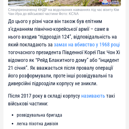
Спецпризначенці КНДР на водолазних навчаннях під час візиту Кім
Чан Ира до військової частини Фото: KCNA
До цього у різні часи він також був елітним
з’єднанням північно-корейської армії – саме в
нього входив “підрозділ 124”, відповідальність на
який покладають за
замах на вбивство у 1968 році
тогочасного президента Південної Кореї Пак Чон Хі
відомого як “Рейд Блакитного дому” або “інцидент
21 січня”. Як вважається після провалу операції
його розформували, проте інші розвідувальні та
диверсійні підрозділи корпусу не зникли.
Після 2017 року в складі корпусу
називають
такі
військові частини:
розвідувальна бригада
легка піхотна дивізія