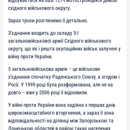
відбувається на базі 127-ї мотострілецької дивізії
східного військового округу.
Зараз трохи розглянемо її детально.
З’єднання входить до складу 5-ї
загальновійськової армії Східного військового
округу, що як і решта окупаційних військ залучені у
війну проти України.
5 загальновійськова армія – це військове
з’єднання спочатку Радянського Союзу, а згодом і
Росії. У 1999 році була розформована, але не на
довго – вже у 2006 році її відновили.
У війні проти України вона задіяна з перших днів
широкомасштабного вторгнення, а зараз її зона
відповідальності на ділянці між Запорізькою та
Донецькою областей в районі таких населених