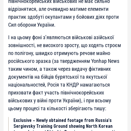
північнокорейських військових не має сильно
відрізнятися, але очевидно матиме елементи
практик здобуті окупантами у бойових діях проти
Сил оборони України.
І на цьому фоні з’являються військові азійської
зовнішності, не високого зросту, що ходять строєм
по полігону, швидко отримують речове майно
російського зразка (за твердженням Yonhap News
таким чином, а також через видачу фіктивних
документів на бійців бурятської та якутської
національностей, Росія та КНДР намагаються
приховати факт участь північнокорейських
військових у війні проти України), і при всьому
цьому процесі та кількості зберігають тишу:
Exclusive – Newly obtained footage from Russia’s
Sergievsky Training Ground showing North Korean