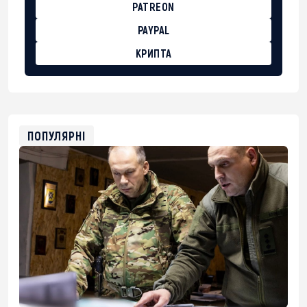
PATREON
PAYPAL
КРИПТА
BTC
bc1qg0z99m95fte7kj8faa7h2kvnq92wvc53exe8gm
USDT
0x8676644fA7B6d328310283cAC1065Ae01d97CEe7
ETH
0xfD02863D3289416fcF50975c9DFda13623f97758
ПОПУЛЯРНІ