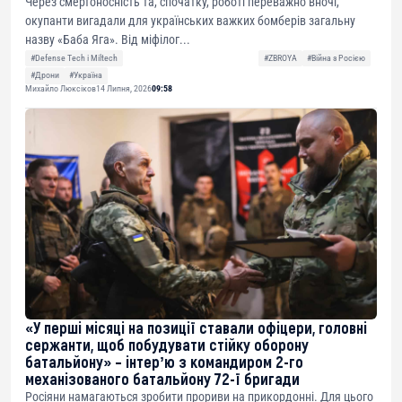
Через смертоносність та, спочатку, роботі переважно вночі,
окупанти вигадали для українських важких бомберів загальну
назву «Баба Яга». Від міфілог...
#Defense Tech і Miltech
#ZBROYA
#Війна з Росією
#Дрони
#Україна
Михайло Люксіков
14 Липня, 2026
09:58
«У перші місяці на позиції ставали офіцери, головні
сержанти, щоб побудувати стійку оборону
батальйону» – інтерʼю з командиром 2-го
механізованого батальйону 72-ї бригади
Росіяни намагаються зробити прориви на прикордонні. Для цього