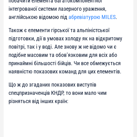
побачити елемента багатокомпонентної
інтегрованої системи лазерного ураження,
англійською відомою під
абревіатурою MILES
.
Також є елементи гірської та альпіністської
підготовки, дії в умовах холоду як на відкритому
повітрі, так і у воді. Але знову ж не відомо чи є
подібне масовим та обов’язковим для всіх або
принаймні більшості бійців. Чи все обмежується
наявністю показових команд для цих елементів.
Що ж до згаданих показових виступів
спецпризначенців КНДР, то вони мало чим
різняться від інших країн: