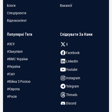
Блоги
Вакансії
Спецпроекти
Відеоконтент
Популярні Теги
Слідкувати За Нами
#ЗСУ
X
#Закупівлі
Facebook
#ВМС України
LinkedIn
#Україна
Youtube
#Світ
Instagram
#Війна З Росією
Telegram
#Європа
Threads
#Росія
Discord