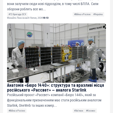
вони залучили сюди нові підрозділи, в тому числі БПЛА. Сили
оборони роблять все мо...
#72 бригада ЗСУ
#Війна з Росією
#Україна
Михайло Люксіков
20 Липня, 2026
10:13
Анатомія «Бюро 1440»: структура та вразливі місця
російського «Рассвет» — аналога Starlink
Російський проєкт «Рассвет» компанії «Бюро 1440», який за
функціональним призначенням має стати російським аналогом
Starlink, OneWeb та інших комер...
#Війна з Росією
#Звʼязок
#Космос