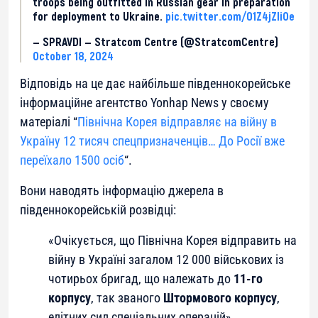
troops being outfitted in Russian gear in preparation
for deployment to Ukraine.
pic.twitter.com/01Z4jZIiOe
— SPRAVDI — Stratcom Centre (@StratcomCentre)
October 18, 2024
Відповідь на це дає найбільше південнокорейське
інформаційне агентство Yonhap News у своєму
матеріалі “
Північна Корея відправляє на війну в
Україну 12 тисяч спецпризначенців… До Росії вже
переїхало 1500 осіб
“.
Вони наводять інформацію джерела в
південнокорейській розвідці:
«Очікується, що Північна Корея відправить на
війну в Україні загалом 12 000 військових із
чотирьох бригад, що належать до
11-го
корпусу
, так званого
Штормового корпусу
,
елітних сил спеціальних операцій».