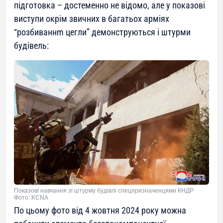
підготовка – достеменно не відомо, але у показові
виступи окрім звичних в багатьох арміях
“розбиваннm цегли” демонструються і штурми
будівель:
Показові навчання зі штурму будівлі спецпризначенцями КНДР
Фото: KCNA
По цьому фото від 4 жовтня 2024 року можна