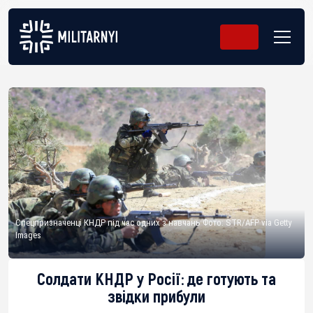
Спецпризначенці КНДР під час одних з навчань Фото: STR/AFP via Getty
Images
Солдати КНДР у Росії: де готують та
звідки прибули