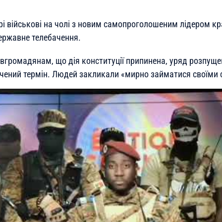
рі військові на чолі з новим самопроголошеним лідером кр
ржавне телебачення.
івгромадянам, що дія конституції припинена, уряд розпуще
ачений термін. Людей закликали «мирно займатися своїми