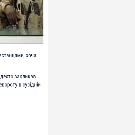
встанцями, хоча
 дехто закликав
ревороту в сусідній