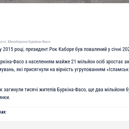
 Фото: Міноборони Буркіна-Фасо
у 2015 році, президент Рок Каборе був повалений у січні 20
уркіна-Фасо з населенням майже 21 мільйон осіб зростає а
мувань, які присягнули на вірність угрупованням «Ісламсь
ак загинули тисячі жителів Буркіна-Фасо, ще два мільйони 
инки.
ах: