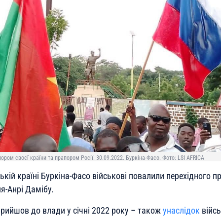
пором своєї країни та прапором Росії. 30.09.2022. Буркіна-Фасо. Фото: LSI AFRICA
кій країні Буркіна-Фасо військові повалили перехідного п
я-Анрі Дамібу.
прийшов до влади у січні 2022 року – також
унаслідок
війс