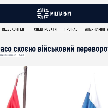
ВІДЕОКОНТЕНТ
СПЕЦПРОЕКТИ
ПРО НАС
АЛЬЯНС МІЛІТ
Фасо скоєно військовий переворо
овий переворот
#Світ