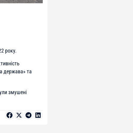
22 року.
ктивність
ка держава» та
були змушені