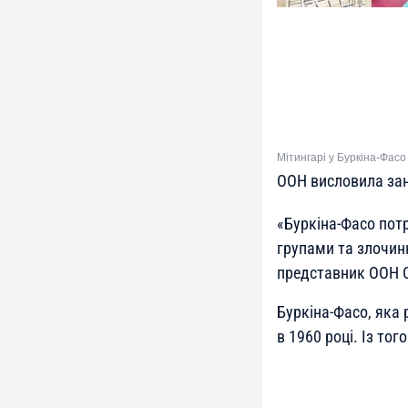
Мітингарі у Буркіна-Фасо
ООН висловила зан
«
Буркіна-Фасо потр
групами та злочинн
представник ООН 
Буркіна-Фасо, яка 
в 1960 році. Із тог