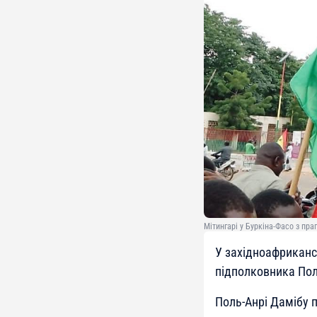
Мітингарі у Буркіна-Фасо з пра
У західноафрикансь
підполковника Пол
Поль-Анрі Дамібу 