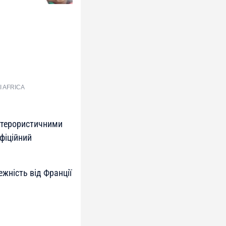
SI AFRICA
з терористичними
офіційний
жність від Франції