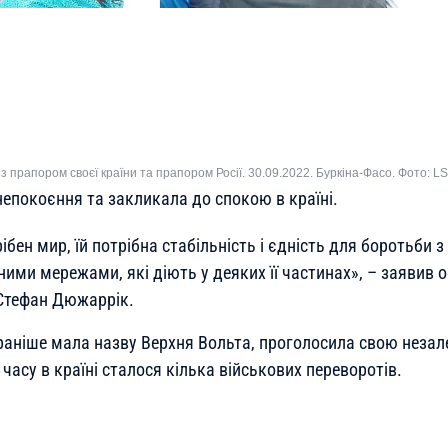
 з прапором своєї країни та прапором Росії. 30.09.2022. Буркіна-Фасо. Фото: L
епокоєння та закликала до спокою в країні.
ібен мир, їй потрібна стабільність і єдність для боротьби 
ими мережами, які діють у деяких її частинах
», – заявив 
Стефан Дюжаррік.
раніше мала назву Верхня Вольта, проголосила свою незале
о часу в країні сталося кілька військових переворотів.