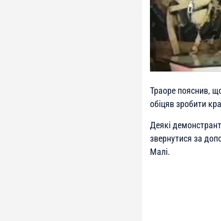
Траоре пояснив, щ
обіцяв зробити кр
Деякі демонстранти
звернутися за до
Малі.