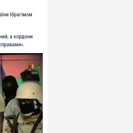
аїни Ібрагімом
ний, а кордони
 справами».