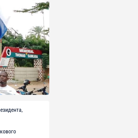
резидента,
ькового