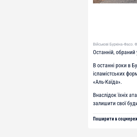
Військові Буркіна-Фасо.
Останній, обраний 
В останні роки в Б
ісламістських фор
«Аль-Каїда».
Внаслідок їхніх ат
залишити свої буд
Поширити в соцмереж