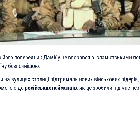
о його попередник Дамібу не впорався з ісламістськими по
аїну безпечнішою.
 на вулицях столиці підтримали нових військових лідерів,
помогою до
російських найманців
, як це зробили під час пе