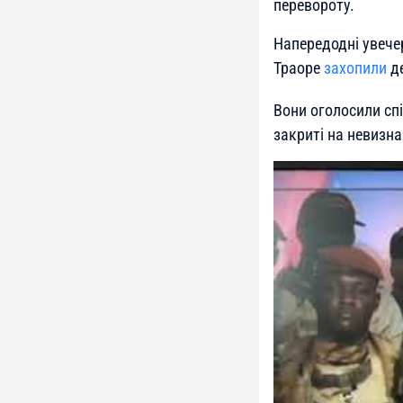
перевороту.
Напередодні увече
Траоре
захопили
де
Вони оголосили сп
закриті на невизн