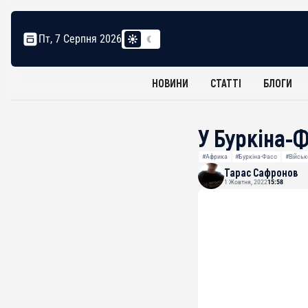
Пт, 7 Серпня 2026
НОВИНИ
СТАТТІ
БЛОГИ
У Буркіна-
#Африка
#Буркіна-Фасо
#Військ
Тарас Сафронов
1 Жовтня, 2022
15:58