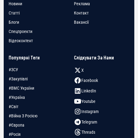
Новини
Реклама
Статті
Контакт
Блоги
Вакансії
Спецпроекти
Відеоконтент
Популярні Теги
Слідкувати За Нами
#ЗСУ
X
#Закупівлі
Facebook
#ВМС України
LinkedIn
#Україна
Youtube
#Світ
Instagram
#Війна З Росією
Telegram
#Європа
Threads
#Росія