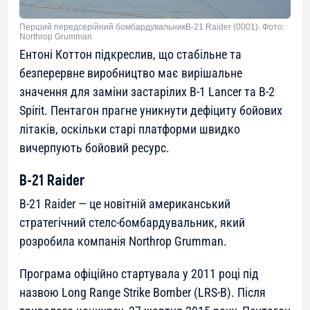
Перший передсерійний бомбардувальникB-21 Raider (0001). Фото:
Northrop Grumman
Ентоні Коттон підкреслив, що стабільне та
безперервне виробництво має вирішальне
значення для заміни застарілих B-1 Lancer та B-2
Spirit. Пентагон прагне уникнути дефіциту бойових
літаків, оскільки старі платформи швидко
вичерпують бойовий ресурс.
B-21 Raider
B-21 Raider — це новітній американський
стратегічний стелс-бомбардувальник, який
розробила компанія Northrop Grumman.
Програма офіційно стартувала у 2011 році під
назвою Long Range Strike Bomber (LRS-B). Після