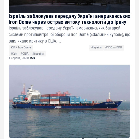
Ізраїль заблокував передачу Україні американських
Iron Dome через острах витоку технологій до Ірану
Ізраїль заблокував передачу Україні американських батарей
системи протиповітряної оборони Iron Dome («Залізний купол»), що
викликало критику в США....
#ЗРК Iron Dome
#Ізраїль
#ППО та ПРО
#Світ
#США
#Україна
1 Серпня, 2026
11:39