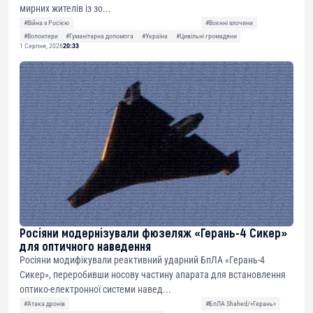
мирних жителів із зо...
#Війна з Росією
#Воєнні злочини
#Волонтери
#Гуманітарна допомога
#Україна
#Цивільні громадяни
1 Серпня, 2026
20:33
Росіяни модернізували фюзеляж «Герань-4 Сикер»
для оптичного наведення
Росіяни модифікували реактивний ударний БпЛА «Герань-4
Сикер», переробивши носову частину апарата для встановлення
оптико-електронної системи навед...
#Атака дронів
#БпЛА Shahed/«Герань»