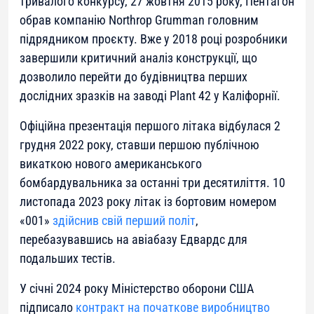
тривалого конкурсу, 27 жовтня 2015 року, Пентагон
обрав компанію Northrop Grumman головним
підрядником проєкту. Вже у 2018 році розробники
завершили критичний аналіз конструкції, що
дозволило перейти до будівництва перших
дослідних зразків на заводі Plant 42 у Каліфорнії.
Офіційна презентація першого літака відбулася 2
грудня 2022 року, ставши першою публічною
викаткою нового американського
бомбардувальника за останні три десятиліття. 10
листопада 2023 року літак із бортовим номером
«001»
здійснив свій перший політ
,
перебазувавшись на авіабазу Едвардс для
подальших тестів.
У січні 2024 року Міністерство оборони США
підписало
контракт на початкове виробництво