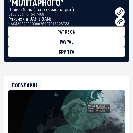
"МІЛІТАРНОГО"
Приватбанк ( Банківська карта )
5169 3351 0164 7408
Рахунок в UAH (IBAN)
UA043052990000026007015028783
PATREON
PAYPAL
КРИПТА
BTC
bc1qg0z99m95fte7kj8faa7h2kvnq92wvc53exe8gm
USDT
0x8676644fA7B6d328310283cAC1065Ae01d97CEe7
ETH
0xfD02863D3289416fcF50975c9DFda13623f97758
ПОПУЛЯРНІ