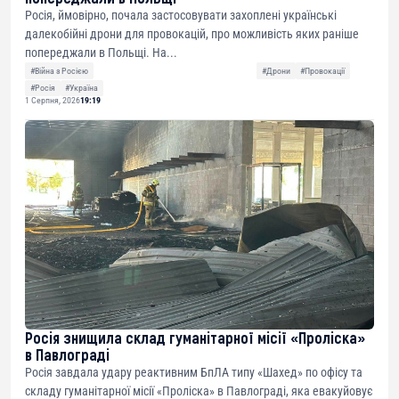
Росія, ймовірно, почала застосовувати захоплені українські
далекобійні дрони для провокацій, про можливість яких раніше
попереджали в Польщі. На...
#Війна з Росією
#Дрони
#Провокації
#Росія
#Україна
1 Серпня, 2026
19:19
Росія знищила склад гуманітарної місії «Проліска»
в Павлограді
Росія завдала удару реактивним БпЛА типу «Шахед» по офісу та
складу гуманітарної місії «Проліска» в Павлограді, яка евакуйовує