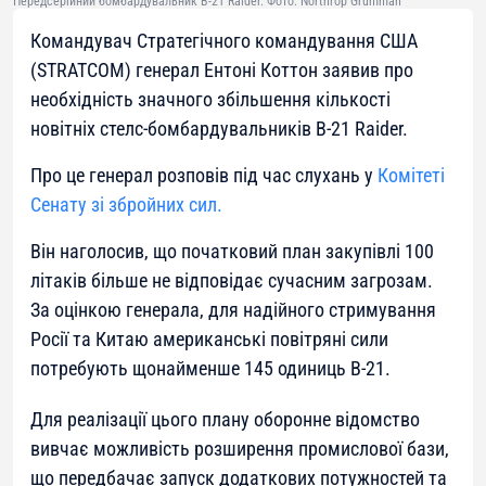
Передсерійний бомбардувальник B-21 Raider. Фото: Northrop Grumman
Командувач Стратегічного командування США
(STRATCOM) генерал Ентоні Коттон заявив про
необхідність значного збільшення кількості
новітніх стелс-бомбардувальників B-21 Raider.
Про це генерал розповів під час слухань у
Комітеті
Сенату зі збройних сил.
Він наголосив, що початковий план закупівлі 100
літаків більше не відповідає сучасним загрозам.
За оцінкою генерала, для надійного стримування
Росії та Китаю американські повітряні сили
потребують щонайменше 145 одиниць B-21.
Для реалізації цього плану оборонне відомство
вивчає можливість розширення промислової бази,
що передбачає запуск додаткових потужностей та