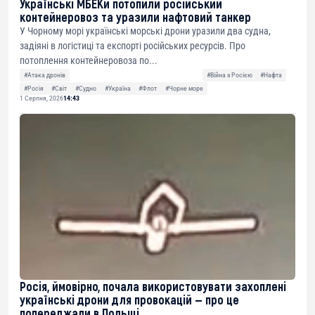
Українські МБЕКи потопили російський
контейнеровоз та уразили нафтовий танкер
У Чорному морі українські морські дрони уразили два судна,
задіяні в логістиці та експорті російських ресурсів. Про
потоплення контейнеровоза по...
#Атака дронів
#Війна з Росією
#Нафта
#Росія
#Світ
#Судно
#Україна
#Флот
#Чорне море
1 Серпня, 2026
14:43
Росія, ймовірно, почала використовувати захоплені
українські дрони для провокацій — про це
попереджали в Польщі