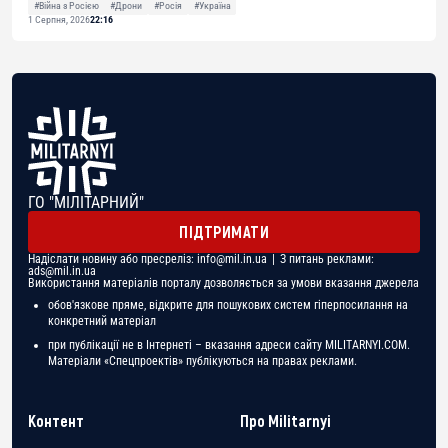
#Війна з Росією
#Дрони
#Росія
#Україна
1 Серпня, 2026
22:16
ГО "МІЛІТАРНИЙ"
ПІДТРИМАТИ
Надіслати новину або пресреліз:
info@mil.in.ua
| З питань реклами:
ads@mil.in.ua
Використання матеріалів порталу дозволяється за умови вказання джерела
обов'язкове пряме, відкрите для пошукових систем гіперпосилання на
конкретний матеріал
при публікації не в Інтернеті – вказання адреси сайту MILITARNYI.COM.
Матеріали «Спецпроектів» публікуються на правах реклами.
Контент
Про Militarnyi