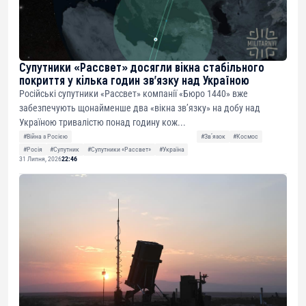
Супутники «Рассвет» досягли вікна стабільного
покриття у кілька годин зв’язку над Україною
Російські супутники «Рассвет» компанії «Бюро 1440» вже
забезпечують щонайменше два «вікна зв’язку» на добу над
Україною тривалістю понад годину кож...
#Війна з Росією
#Звʼязок
#Космос
#Росія
#Супутник
#Супутники «Рассвет»
#Україна
31 Липня, 2026
22:46