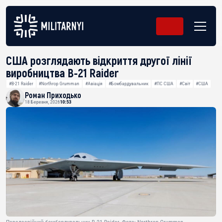
США розглядають відкриття другої лінії
виробництва B-21 Raider
#B-21 Raider
#Northrop Grumman
#Авіація
#Бомбардувальник
#ПС США
#Світ
#США
Роман Приходько
18 Березня, 2026
10:53