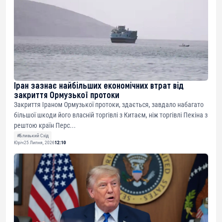
Іран зазнає найбільших економічних втрат від
закриття Ормузької протоки
Закриття Іраном Ормузької протоки, здається, завдало набагато
більшої шкоди його власній торгівлі з Китаєм, ніж торгівлі Пекіна з
рештою країн Перс...
#Близький Схід
Юріч
25 Липня, 2026
12:10