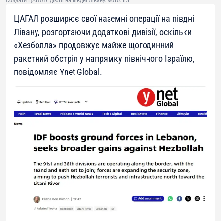
Солдати ЦАГАЛУ діють на півдні Лівану. Фото: IDF
ЦАГАЛ розширює свої наземні операції на півдні
Лівану, розгортаючи додаткові дивізії, оскільки
«Хезболла» продовжує майже щогодинний
ракетний обстріл у напрямку північного Ізраїлю,
повідомляє Ynet Global.