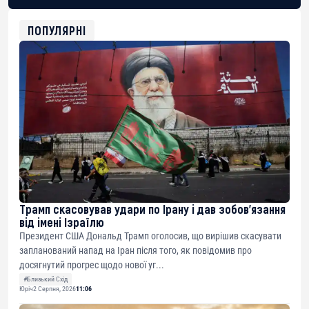
BTC
bc1qg0z99m95fte7kj8faa7h2kvnq92wvc53exe8gm
USDT
ПОПУЛЯРНІ
0x8676644fA7B6d328310283cAC1065Ae01d97CEe7
ETH
0xfD02863D3289416fcF50975c9DFda13623f97758
Трамп скасовував удари по Ірану і дав зобов’язання
від імені Ізраїлю
Президент США Дональд Трамп оголосив, що вирішив скасувати
запланований напад на Іран після того, як повідомив про
досягнутий прогрес щодо нової уг...
#Близький Схід
Юріч
2 Серпня, 2026
11:06