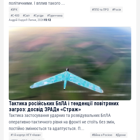
політичними. І вплив такого ...
#ЗРК
#ППО та ПРО
#Росія
#С-400
#Світ
#Сусіди
#Туреччина
Андрій Харук
9 Липня, 2026
15:12
Тактика російських БпЛА і тенденції повітряних
загроз: досвід ЗРАДн «Страж»
Тактика застосування ударних та розвідувальних БпЛА
оперативно-тактичного рівня на фронті не стоїть без змін,
постійно змінюється та адаптується. П...
#1-й корпус НГУ «Азов»
#Війна з Росією
#Дрони