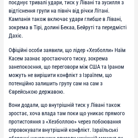
поєднує тривалі удари, тиск у Лівані та зусилля з
відтіснення групи на північ від річки Літані.
Кампанія також включає удари глибше в Лівані,
зокрема в Тірі, долині Бекаа, Бейруті та передмісті
Дахіє.
Офіційні особи заявили, що лідер «Хезболли» Наїм
Касем зазнає зростаючого тиску, зокрема
занепокоєння, що переговори між США та Іраном
можуть не вирішити конфлікт з Ізраїлем, що
потенційно залишить групу сам на сам з
Єврейською державою.
Вони додали, що внутрішній тиск у Лівані також
зростає, хоча влада там поки що уникає прямого
протистояння з «Хезболлою» через побоювання
спровокувати внутрішній конфлікт. Ізраїльські