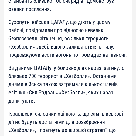
становить близько 100 снарядів і демонструє
ознаки посилення.
Сухопутні війська ЦАГАЛу, що діють у цьому
районі, повідомили про відносно невеликі
безпосередні зіткнення, оскільки терористи
«Хезболли» здебільшого залишаються в тилу,
продовжуючи вести вогонь по громадах на півночі.
За даними ЦАГАЛу, у бойових діях наразі загинуло
близько 700 терористів «Хезболли». Останніми
днями війська також затримали кількох членів
елітних «Сил Радван» «Хезболли», яких наразі
допитують.
Ізраїльські силовики оцінюють, що самі військові
дії не будуть достатніми для роззброєння
«Хезболли», і прагнуть до ширшої стратегії, що