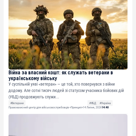
Війна за власний кошт: як служать ветерани в
українському війську
У суспільній уяві «ветеран» — це той, хто повернувся з війни
додому. Але сотні тисяч людей зі статусом учасника бойових дій
(УБД) продовжують служи...
#Ветерани
#УБД
#Україна
Правозахисний центр для військовослужбовців «Принцип»
14 Липня, 2026
14:40