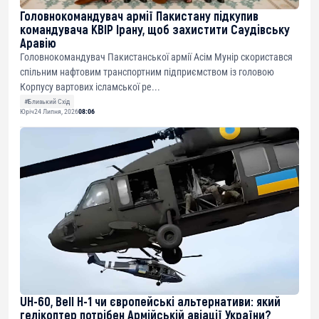
Головнокомандувач армії Пакистану підкупив
командувача КВІР Ірану, щоб захистити Саудівську
Аравію
Головнокомандувач Пакистанської армії Асім Мунір скористався
спільним нафтовим транспортним підприємством із головою
Корпусу вартових ісламської ре...
#Близький Схід
Юріч
24 Липня, 2026
08:06
UH-60, Bell H-1 чи європейські альтернативи: який
гелікоптер потрібен Армійській авіації України?