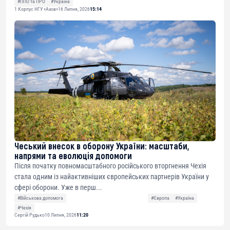
#ППО та ПРО
#Україна
1 Корпус НГУ «Азов»
16 Липня, 2026
15:14
Чеський внесок в оборону України: масштаби,
напрями та еволюція допомоги
Після початку повномасштабного російського вторгнення Чехія
стала одним із найактивніших європейських партнерів України у
сфері оборони. Уже в перш...
#Військова допомога
#Європа
#Україна
#Чехія
Сергій Рудько
10 Липня, 2026
11:20