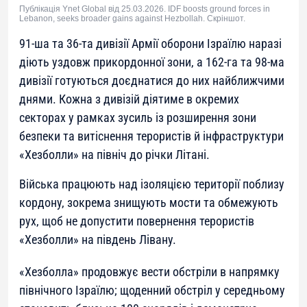
Публікація Ynet Global від 25.03.2026. IDF boosts ground forces in
Lebanon, seeks broader gains against Hezbollah. Скріншот.
91-ша та 36-та дивізії Армії оборони Ізраїлю наразі
діють уздовж прикордонної зони, а 162-га та 98-ма
дивізії готуються доєднатися до них найближчими
днями. Кожна з дивізій діятиме в окремих
секторах у рамках зусиль із розширення зони
безпеки та витіснення терористів й інфраструктури
«Хезболли» на північ до річки Літані.
Війська працюють над ізоляцією території поблизу
кордону, зокрема знищують мости та обмежують
рух, щоб не допустити повернення терористів
«Хезболли» на південь Лівану.
«Хезболла» продовжує вести обстріли в напрямку
північного Ізраїлю; щоденний обстріл у середньому