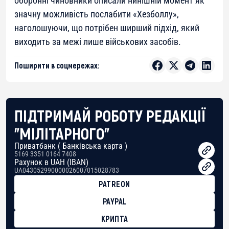
оборонні чиновники описали нинішній момент як
значну можливість послабити «Хезболлу»,
наголошуючи, що потрібен ширший підхід, який
виходить за межі лише військових засобів.
Поширити в соцмережах:
ПІДТРИМАЙ РОБОТУ РЕДАКЦІЇ
"МІЛІТАРНОГО"
Приватбанк ( Банківська карта )
5169 3351 0164 7408
Рахунок в UAH (IBAN)
UA043052990000026007015028783
PATREON
PAYPAL
КРИПТА