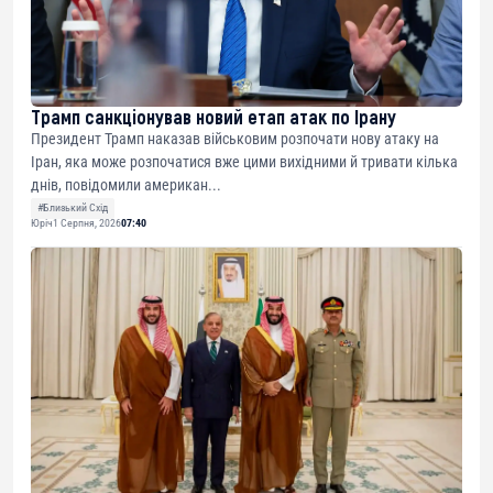
Трамп санкціонував новий етап атак по Ірану
Президент Трамп наказав військовим розпочати нову атаку на
Іран, яка може розпочатися вже цими вихідними й тривати кілька
днів, повідомили американ...
#Близький Схід
Юріч
1 Серпня, 2026
07:40