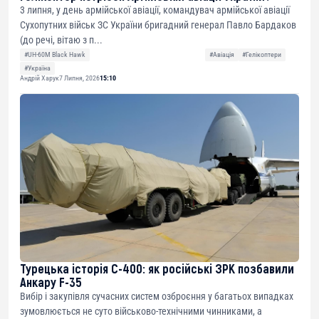
3 липня, у день армійської авіації, командувач армійської авіації
Сухопутних військ ЗС України бригадний генерал Павло Бардаков
(до речі, вітаю з п...
#UH-60M Black Hawk
#Авіація
#Гелікоптери
#Україна
Андрій Харук
7 Липня, 2026
15:10
Турецька історія С-400: як російські ЗРК позбавили
Анкару F-35
Вибір і закупівля сучасних систем озброєння у багатьох випадках
зумовлюється не суто військово-технічними чинниками, а