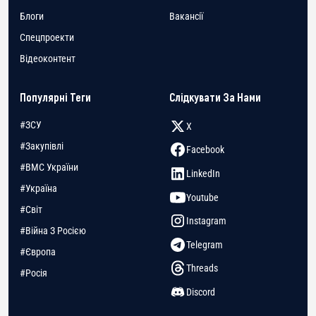
Блоги
Вакансії
Спецпроекти
Відеоконтент
Популярні Теги
Слідкувати За Нами
#ЗСУ
X
#Закупівлі
Facebook
#ВМС України
LinkedIn
#Україна
Youtube
#Світ
Instagram
#Війна З Росією
Telegram
#Європа
Threads
#Росія
Discord