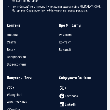
конкретний матеріал
при публікації не в Інтернеті – вказання адреси сайту MILITARNYI.COM.
Матеріали «Спецпроектів» публікуються на правах реклами.
Контент
Про Militarnyi
Новини
Реклама
Статті
Контакт
Блоги
Вакансії
Спецпроекти
Відеоконтент
Популярні Теги
Слідкувати За Нами
#ЗСУ
X
#Закупівлі
Facebook
#ВМС України
LinkedIn
#Україна