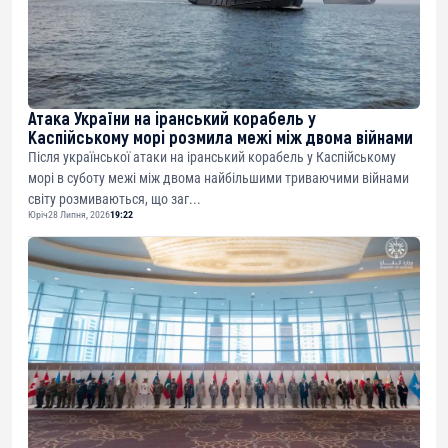
Атака України на іранський корабель у
Каспійському морі розмила межі між двома війнами
Після української атаки на іранський корабель у Каспійському
морі в суботу межі між двома найбільшими триваючими війнами
світу розмиваються, що заг...
Юріч
28 Липня, 2026
19:22