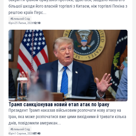
більшої шкоди його власній торгівлі з Китаєм, ніж торгівлі Пекіна з
рештою країн Перс...
#Близький Схід
Юріч
25 Липня, 2026
12:10
Трамп санкціонував новий етап атак по Ірану
Президент Трамп наказав військовим розпочати нову атаку на
Іран, яка може розпочатися вже цими вихідними й тривати кілька
днів, повідомили американ...
#Близький Схід
Юріч
1 Серпня, 2026
07:40