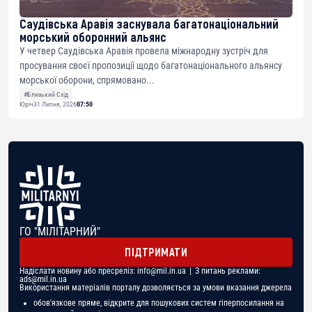
Саудівська Аравія заснувала багатонаціональний
морський оборонний альянс
У четвер Саудівська Аравія провела міжнародну зустріч для
просування своєї пропозиції щодо багатонаціонального альянсу
морської оборони, спрямовано...
#Близький Схід
Юріч
31 Липня, 2026
07:50
ГО "МІЛІТАРНИЙ"
ПІДТРИМАТИ
Надіслати новину або пресреліз:
info@mil.in.ua
| З питань реклами:
ads@mil.in.ua
Використання матеріалів порталу дозволяється за умови вказання джерела
обов'язкове пряме, відкрите для пошукових систем гіперпосилання на