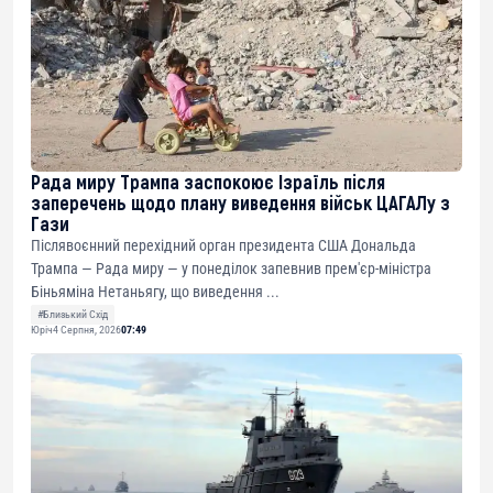
Рада миру Трампа заспокоює Ізраїль після
заперечень щодо плану виведення військ ЦАГАЛу з
Гази
Післявоєнний перехідний орган президента США Дональда
Трампа — Рада миру — у понеділок запевнив прем'єр-міністра
Біньяміна Нетаньягу, що виведення ...
#Близький Схід
Юріч
4 Серпня, 2026
07:49