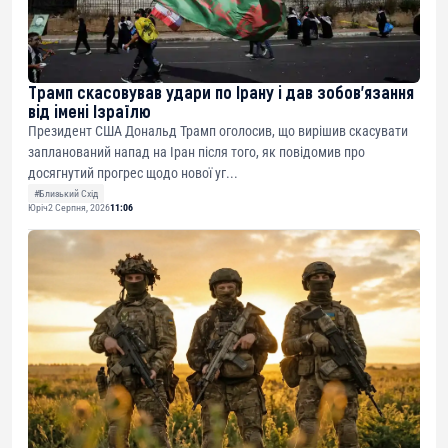
Трамп скасовував удари по Ірану і дав зобов’язання
від імені Ізраїлю
Президент США Дональд Трамп оголосив, що вирішив скасувати
запланований напад на Іран після того, як повідомив про
досягнутий прогрес щодо нової уг...
#Близький Схід
Юріч
2 Серпня, 2026
11:06