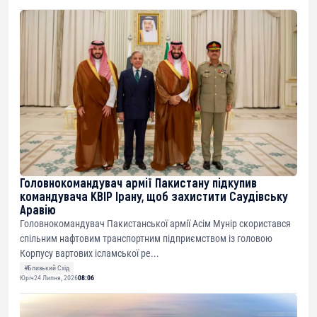
Головнокомандувач армії Пакистану підкупив
командувача КВІР Ірану, щоб захистити Саудівську
Аравію
Головнокомандувач Пакистанської армії Асім Мунір скористався
спільним нафтовим транспортним підприємством із головою
Корпусу вартових ісламської ре...
#Близький Схід
Юріч
24 Липня, 2026
08:06