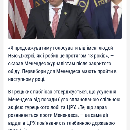
«Я продовжуватиму голосувати від імені людей
Нью-Джерсі, як і робив це протягом 18 років», —
сказав Менендес журналістам після закритого
обіду. Первибори для Менендеса мають пройти в
наступному році.
В Грецьких пабліках стверджується, що усунення
Менендеса від посади було спланованою спільною
акцією турецького лобі та ЦРУ. «Те, що зараз
розвивається проти Менендеса, — це саме дії
відділів ЦРУ, пов’язаних із глибинною державою