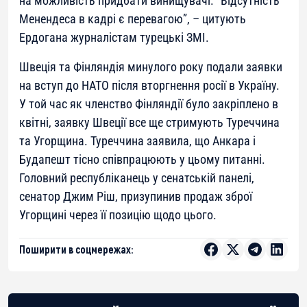
на можливість придбати винищувачі. “Відсутність
Менендеса в кадрі є перевагою”, – цитують
Ердогана журналістам турецькі ЗМІ.
Швеція та Фінляндія минулого року подали заявки
на вступ до НАТО після вторгнення росії в Україну.
У той час як членство Фінляндії було закріплено в
квітні, заявку Швеції все ще стримують Туреччина
та Угорщина. Туреччина заявила, що Анкара і
Будапешт тісно співпрацюють у цьому питанні.
Головний республіканець у сенатській панелі,
сенатор Джим Ріш, призупинив продаж зброї
Угорщині через її позицію щодо цього.
Поширити в соцмережах: