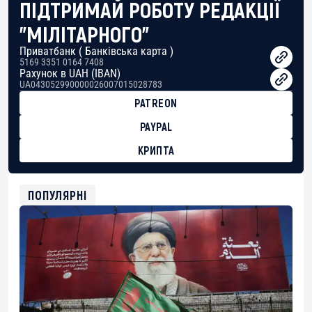
ПІДТРИМАЙ РОБОТУ РЕДАКЦІЇ
"МІЛІТАРНОГО"
Приватбанк ( Банківська карта )
5169 3351 0164 7408
Рахунок в UAH (IBAN)
UA043052990000026007015028783
PATREON
PAYPAL
КРИПТА
BTC
bc1qg0z99m95fte7kj8faa7h2kvnq92wvc53exe8gm
USDT
ПОПУЛЯРНІ
0x8676644fA7B6d328310283cAC1065Ae01d97CEe7
ETH
0xfD02863D3289416fcF50975c9DFda13623f97758