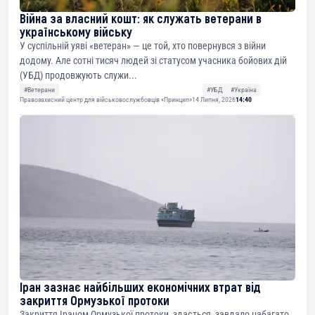
Війна за власний кошт: як служать ветерани в
українському війську
У суспільній уяві «ветеран» — це той, хто повернувся з війни
додому. Але сотні тисяч людей зі статусом учасника бойових дій
(УБД) продовжують служи...
#Ветерани
#УБД
#Україна
Правозахисний центр для військовослужбовців «Принцип»
14 Липня, 2026
14:40
Іран зазнає найбільших економічних втрат від
закриття Ормузької протоки
Закриття Іраном Ормузької протоки, здається, завдало набагато