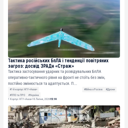
Тактика російських БпЛА і тенденції повітряних
загроз: досвід ЗРАДн «Страж»
Тактика застосування ударних та розвідувальних БпЛА
оперативно-тактичного рівня на фронті не стоїть без змін,
постійно змінюється та адаптується. П...
#1-й корпус НГУ «Азов»
#Війна з Росією
#Дрони
#ППО та ПРО
#Україна
1 Корпус НГУ «Азов»
16 Липня, 2026
15:14