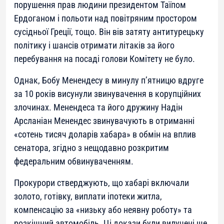
порушення прав людини президентом Таїпом
Ердоганом і польоти над повітряним простором
сусідньої Греції, тощо. Він вів затяту антитурецьку
політику і шансів отримати літаків за його
перебування на посаді голови Комітету не було.
Однак, Бобу Менендесу в минулу п’ятницю вдруге
за 10 років висунули звинувачення в корупційних
злочинах. Менендеса та його дружину Надін
Арсланіан Менендес звинувачують в отриманні
«сотень тисяч доларів хабара» в обмін на вплив
сенатора, згідно з нещодавно розкритим
федеральним обвинуваченням.
Прокурори стверджують, що хабарі включали
золото, готівку, виплати іпотеки житла,
компенсацію за «низьку або неявну роботу» та
розкішний автомобіль. Ці докази були вилучені ще