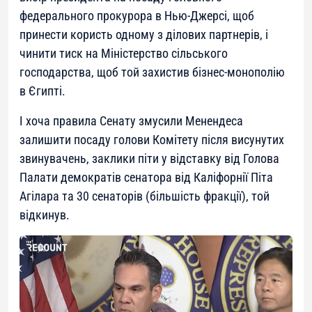
федерального прокурора в Нью-Джерсі, щоб
принести користь одному з ділових партнерів, і
чинити тиск на Міністерство сільського
господарства, щоб той захистив бізнес-монополію
в Єгипті.
І хоча правила Сенату змусили Менендеса
залишити посаду голови Комітету після висунутих
звинувачень, заклики піти у відставку від Голова
Палати демократів сенатора від Каліфорнії Піта
Агілара та 30 сенаторів (більшість фракції), той
відкинув.