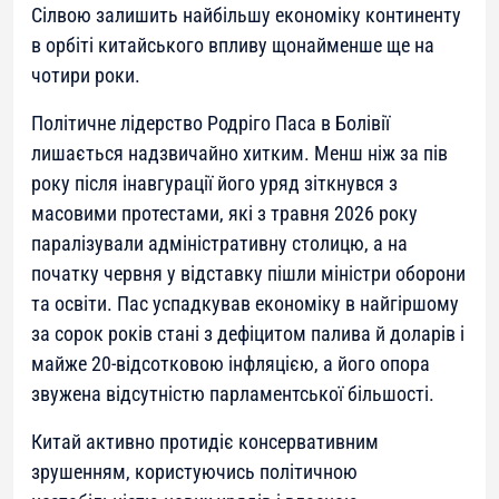
Сілвою залишить найбільшу економіку континенту
в орбіті китайського впливу щонайменше ще на
чотири роки.
Політичне лідерство Родріго Паса в Болівії
лишається надзвичайно хитким. Менш ніж за пів
року після інавгурації його уряд зіткнувся з
масовими протестами, які з травня 2026 року
паралізували адміністративну столицю, а на
початку червня у відставку пішли міністри оборони
та освіти. Пас успадкував економіку в найгіршому
за сорок років стані з дефіцитом палива й доларів і
майже 20-відсотковою інфляцією, а його опора
звужена відсутністю парламентської більшості.
Китай активно протидіє консервативним
зрушенням, користуючись політичною