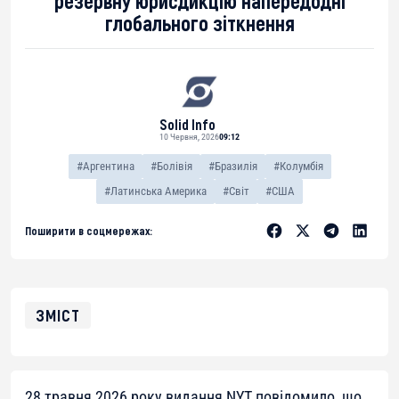
резервну юрисдикцію напередодні
глобального зіткнення
Solid Info
10 Червня, 2026
09:12
#Аргентина
#Болівія
#Бразилія
#Колумбія
#Латинська Америка
#Світ
#США
Поширити в соцмережах:
ЗМІСТ
28 травня 2026 року видання NYT повідомило, що