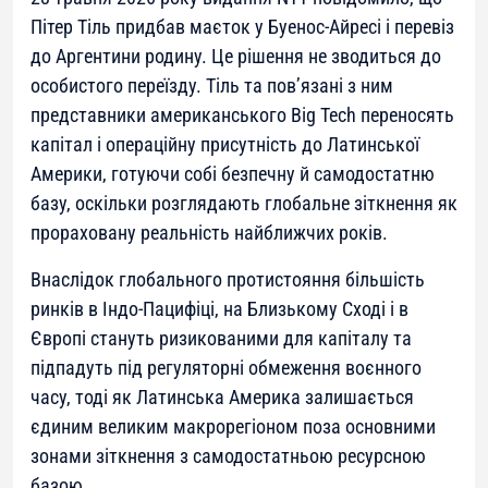
Пітер Тіль придбав маєток у Буенос-Айресі і перевіз
до Аргентини родину. Це рішення не зводиться до
особистого переїзду. Тіль та пов’язані з ним
представники американського Big Tech переносять
капітал і операційну присутність до Латинської
Америки, готуючи собі безпечну й самодостатню
базу, оскільки розглядають глобальне зіткнення як
прораховану реальність найближчих років.
Внаслідок глобального протистояння більшість
ринків в Індо-Пацифіці, на Близькому Сході і в
Європі стануть ризикованими для капіталу та
підпадуть під регуляторні обмеження воєнного
часу, тоді як Латинська Америка залишається
єдиним великим макрорегіоном поза основними
зонами зіткнення з самодостатньою ресурсною
базою.