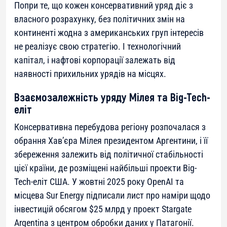
Попри те, що кожен консервативний уряд діє з
власного розрахунку, без політичних змін на
континенті жодна з американських груп інтересів
не реалізує свою стратегію. І технологічний
капітал, і нафтові корпорації залежать від
наявності прихильних урядів на місцях.
Взаємозалежність уряду Мілея та Big-Tech-
еліт
Консервативна перебудова регіону розпочалася з
обрання Хав’єра Мілея президентом Аргентини, і її
збереження залежить від політичної стабільності
цієї країни, де розміщені найбільші проекти Big-
Tech-еліт США. У жовтні 2025 року OpenAI та
місцева Sur Energy підписали лист про наміри щодо
інвестицій обсягом $25 млрд у проект Stargate
Argentina з центром обробки даних у Патагонії.