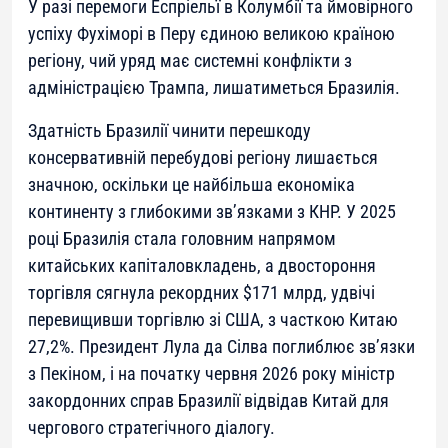
У разі перемоги Еспріельї в Колумбії та ймовірного
успіху Фухіморі в Перу єдиною великою країною
регіону, чий уряд має системні конфлікти з
адміністрацією Трампа, лишатиметься Бразилія.
Здатність Бразилії чинити перешкоду
консервативній перебудові регіону лишається
значною, оскільки це найбільша економіка
континенту з глибокими зв’язками з КНР. У 2025
році Бразилія стала головним напрямом
китайських капіталовкладень, а двостороння
торгівля сягнула рекордних $171 млрд, удвічі
перевищивши торгівлю зі США, з часткою Китаю
27,2%. Президент Лула да Сілва поглиблює зв’язки
з Пекіном, і на початку червня 2026 року міністр
закордонних справ Бразилії відвідав Китай для
чергового стратегічного діалогу.