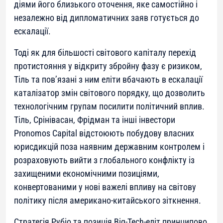
діями його близького оточення, яке самостійно і
незалежно від дипломатичних заяв готується до
ескалації.
Тоді як для більшості світового капіталу перехід
протистояння у відкриту збройну фазу є ризиком,
Тіль та пов’язані з ним еліти вбачають в ескалації
каталізатор змін світового порядку, що дозволить
технологічним групам посилити політичний вплив.
Тіль, Срінівасан, Фрідман та інші інвестори
Pronomos Capital відстоюють побудову власних
юрисдикцій поза наявним державним контролем і
розраховують вийти з глобального конфлікту із
захищеними економічними позиціями,
конвертованими у нові важелі впливу на світову
політику після американо-китайського зіткнення.
Стратегія Рубіо та позиція Big-Tech-еліт принципово