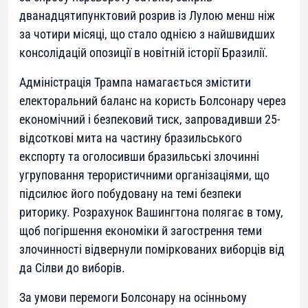
дванадцятипунктовий розрив із Лулою менш ніж
за чотири місяці, що стало однією з найшвидших
консолідацій опозиції в новітній історії Бразилії.
Адміністрація Трампа намагається змістити
електоральний баланс на користь Болсонару через
економічний і безпековий тиск, запровадивши 25-
відсоткові мита на частину бразильського
експорту та оголосивши бразильські злочинні
угруповання терористичними організаціями, що
підсилює його побудовану на темі безпеки
риторику. Розрахунок Вашингтона полягає в тому,
щоб погіршення економіки й загострення теми
злочинності відвернули поміркованих виборців від
да Сілви до виборів.
За умови перемоги Болсонару на осінньому