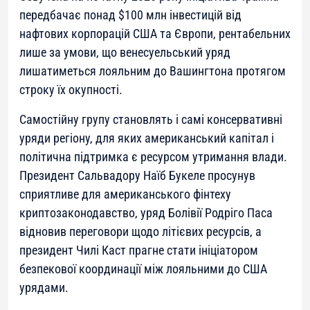
передбачає понад $100 млн інвестицій від
нафтових корпорацій США та Європи, рентабельних
лише за умови, що венесуельський уряд
лишатиметься лояльним до Вашингтона протягом
строку їх окупності.
Самостійну групу становлять і самі консервативні
уряди регіону, для яких американський капітал і
політична підтримка є ресурсом утримання влади.
Президент Сальвадору Наїб Букеле просунув
сприятливе для американського фінтеху
криптозаконодавство, уряд Болівії Родріго Паса
відновив переговори щодо літієвих ресурсів, а
президент Чилі Каст прагне стати ініціатором
безпекової координації між лояльними до США
урядами.