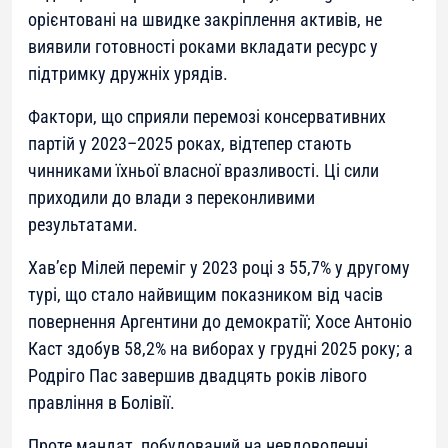
орієнтовані на швидке закріплення активів, не
виявили готовності роками вкладати ресурс у
підтримку дружніх урядів.
Фактори, що сприяли перемозі консервативних
партій у 2023–2025 роках, відтепер стають
чинниками їхньої власної вразливості. Ці сили
приходили до влади з переконливими
результатами.
Хав’єр Мілей переміг у 2023 році з 55,7% у другому
турі, що стало найвищим показником від часів
повернення Аргентини до демократії; Хосе Антоніо
Каст здобув 58,2% на виборах у грудні 2025 року; а
Родріго Пас завершив двадцять років лівого
правління в Болівії.
Проте мандат, побудований на невдоволенні