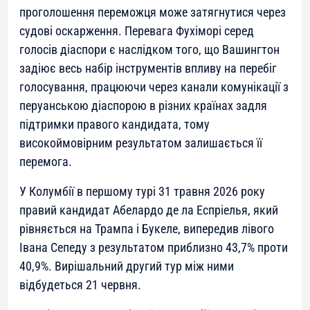
проголошення переможця може затягнутися через
судові оскарження. Перевага Фухіморі серед
голосів діаспори є наслідком того, що Вашингтон
задіює весь набір інструментів впливу на перебіг
голосування, працюючи через канали комунікації з
перуанською діаспорою в різних країнах задля
підтримки правого кандидата, тому
високоймовірним результатом залишається її
перемога.
У Колумбії в першому турі 31 травня 2026 року
правий кандидат Абелардо де ла Еспріелья, який
рівняється на Трампа і Букеле, випередив лівого
Івана Сепеду з результатом приблизно 43,7% проти
40,9%. Вирішальний другий тур між ними
відбудеться 21 червня.