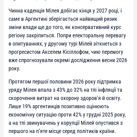
Чинна каденція Мілея добігає кінця у 2027 році, і
саме в Аргентині зберігається найвищий ризик
зміни влади ще до того, як консервативний курс
регіону закріпиться. Попри електоральну перевагу
в опитуваннях, у другому турі Мілей зіткнеться з
прогресистом Акселем Кісіллофом, чию перемогу
вже спрогнозували окремі дослідження весни 2026
року.
Протягом першої половини 2026 року підтримка
уряду Мілея впала з 43% до 32% на тлі інфляції та
скорочення витрат на охорону здоров’я й освіту.
Лише 19% аргентинців позитивно оцінюють
економічну ситуацію проти 42% у грудні 2025 року,
а на тлі звинувачень у корупції Мілей опустився з
першого на п’яте місце серед політиків країни.