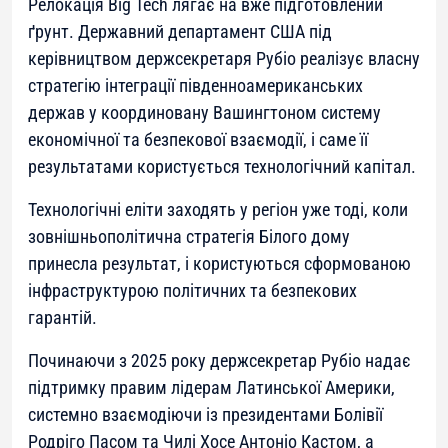
Релокація Big Tech лягає на вже підготовлений
ґрунт. Державний департамент США під
керівництвом держсекретаря Рубіо реалізує власну
стратегію інтеграції південноамериканських
держав у координовану Вашингтоном систему
економічної та безпекової взаємодії, і саме її
результатами користується технологічний капітал.
Технологічні еліти заходять у регіон уже тоді, коли
зовнішньополітична стратегія Білого дому
принесла результат, і користуються сформованою
інфраструктурою політичних та безпекових
гарантій.
Починаючи з 2025 року держсекретар Рубіо надає
підтримку правим лідерам Латинської Америки,
системно взаємодіючи із президентами Болівії
Родріго Пасом та Чилі Хосе Антоніо Кастом, а