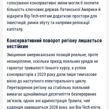
голосуванні консервативні зміни могли б охопити
більшість ключових держав Латинської Америки й
відкрити Big-Tech-елітам додаткові простори для
інвестицій, ринки збуту та напрями релокації
капіталу.
Консервативний поворот регіону лишається
нестійким
Зміцнення американських позицій реальне, проте
незакріплене, оскільки прихід лояльних урядів не
гарантує тривалості їхнього курсу, а успіхи
консерваторів з 2023 року дали лише тимчасове
вікно до наступного електорального циклу.
Перетворення регіону на стабільно лояльний
вимагає щонайменше десятиліття безперервних
зв’язків, однак ані адміністрація Трампа, чия
каденція завершиться 2028 року, ані Big-Tech-еліти,