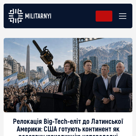
Релокація Big-Tech-еліт до Латинської
Америки: США готують континент як