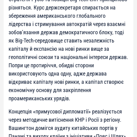
різняться. Курс держсекретаря спирається на
збереження американського глобального
лідерства і стримування автократій через взаємні
зобов’язання держав демократичного блоку, тоді
як Big-Tech-середовище ставить незалежність
капіталу й експансію на нові ринки вище за
геополітичні союзи та національні інтереси держав.
Попри це протиріччя, обидві сторони
використовують одна одну, адже держава
відкриває капіталу нові ринки, а капітал створює
економічну основу для закріплення
проамериканських урядів.
Концепція «примусової дипломатії» реалізується
через методичне витіснення КНР і Росії з регіону.
Вашингтон домігся аудиту китайських портів у
Панамі та виходу країни з ініціативи «Пояс і Шлях»,