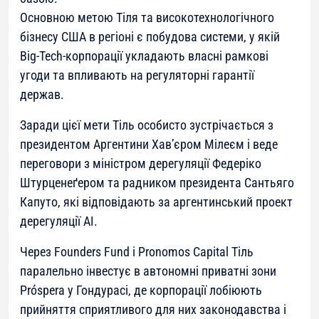
Основною метою Тіля та високотехнологічного
бізнесу США в регіоні є побудова системи, у якій
Big-Tech-корпорації укладають власні рамкові
угоди та впливають на регуляторні гарантії
держав.
Заради цієї мети Тіль особисто зустрічається з
президентом Аргентини Хав’єром Мілеєм і веде
переговори з міністром дерегуляції Федеріко
Штурценеґером та радником президента Сантьяго
Капуто, які відповідають за аргентинський проект
дерегуляції AI.
Через Founders Fund і Pronomos Capital Тіль
паралельно інвестує в автономні приватні зони
Próspera у Гондурасі, де корпорації лобіюють
прийняття сприятливого для них законодавства і