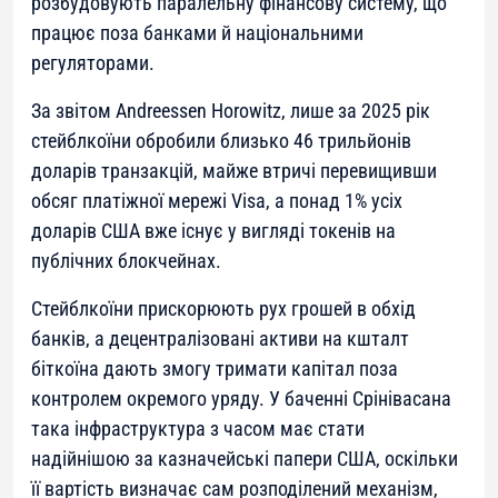
розбудовують паралельну фінансову систему, що
працює поза банками й національними
регуляторами.
За звітом Andreessen Horowitz, лише за 2025 рік
стейблкоїни обробили близько 46 трильйонів
доларів транзакцій, майже втричі перевищивши
обсяг платіжної мережі Visa, а понад 1% усіх
доларів США вже існує у вигляді токенів на
публічних блокчейнах.
Стейблкоїни прискорюють рух грошей в обхід
банків, а децентралізовані активи на кшталт
біткоїна дають змогу тримати капітал поза
контролем окремого уряду. У баченні Срінівасана
така інфраструктура з часом має стати
надійнішою за казначейські папери США, оскільки
її вартість визначає сам розподілений механізм,