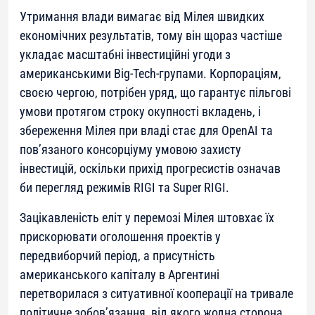
Утримання влади вимагає від Мілея швидких
економічних результатів, тому він щораз частіше
укладає масштабні інвестиційні угоди з
американськими Big-Tech-групами. Корпораціям,
своєю чергою, потрібен уряд, що гарантує пільгові
умови протягом строку окупності вкладень, і
збереження Мілея при владі стає для OpenAI та
пов’язаного консорціуму умовою захисту
інвестицій, оскільки прихід прогресистів означав
би перегляд режимів RIGI та Super RIGI.
Зацікавленість еліт у перемозі Мілея штовхає їх
прискорювати оголошення проектів у
передвиборчий період, а присутність
американського капіталу в Аргентині
перетворилася з ситуативної кооперації на тривале
політичне зобов’язання, від якого жодна сторона