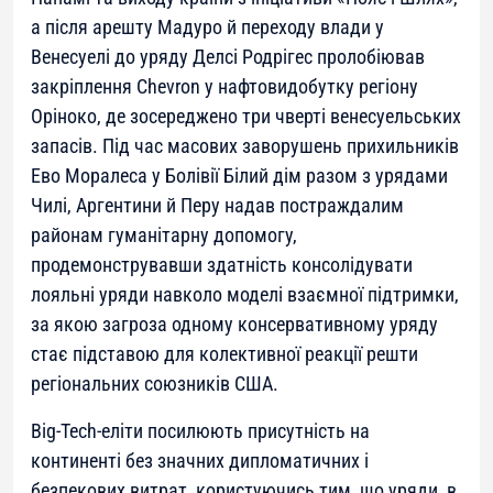
а після арешту Мадуро й переходу влади у
Венесуелі до уряду Делсі Родрігес пролобіював
закріплення Chevron у нафтовидобутку регіону
Оріноко, де зосереджено три чверті венесуельських
запасів. Під час масових заворушень прихильників
Ево Моралеса у Болівії Білий дім разом з урядами
Чилі, Аргентини й Перу надав постраждалим
районам гуманітарну допомогу,
продемонструвавши здатність консолідувати
лояльні уряди навколо моделі взаємної підтримки,
за якою загроза одному консервативному уряду
стає підставою для колективної реакції решти
регіональних союзників США.
Big-Tech-еліти посилюють присутність на
континенті без значних дипломатичних і
безпекових витрат, користуючись тим, що уряди, в