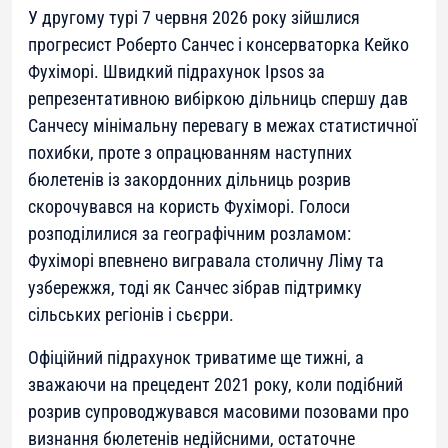
У другому турі 7 червня 2026 року зійшлися
прогресист Роберто Санчес і консерваторка Кейко
Фухіморі. Швидкий підрахунок Ipsos за
репрезентативною вибіркою дільниць спершу дав
Санчесу мінімальну перевагу в межах статистичної
похибки, проте з опрацюванням наступних
бюлетенів із закордонних дільниць розрив
скорочувався на користь Фухіморі. Голоси
розподілилися за географічним розламом:
Фухіморі впевнено вигравала столичну Ліму та
узбережжя, тоді як Санчес зібрав підтримку
сільських регіонів і сьєрри.
Офіційний підрахунок триватиме ще тижні, а
зважаючи на прецедент 2021 року, коли подібний
розрив супроводжувався масовими позовами про
визнання бюлетенів недійсними, остаточне