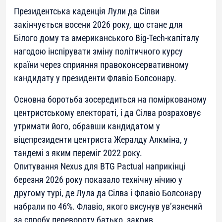
Президентська каденція Лули да Сілви
закінчується восени 2026 року, що стане для
Білого дому та американського Big-Tech-капіталу
нагодою інспірувати зміну політичного курсу
країни через сприяння правоконсервативному
кандидату у президенти Флавіо Болсонару.
Основна боротьба зосередиться на поміркованому
центристському електораті, і да Сілва розраховує
утримати його, обравши кандидатом у
віцепрезиденти центриста Жералду Алкміна, у
тандемі з яким переміг 2022 року.
Опитування Nexus для BTG Pactual наприкінці
березня 2026 року показало технічну нічию у
другому турі, де Лула да Сілва і Флавіо Болсонару
набрали по 46%. Флавіо, якого висунув ув’язнений
за спробу перевороту батько, закрив