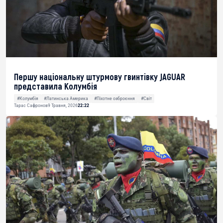
Першу національну штурмову гвинтівку JAGUAR
представила Колумбія
#Колумбія
#Латинська Америка
#Піхотне озброєння
#Світ
Тарас Сафронов
9 Травня, 2026
22:22