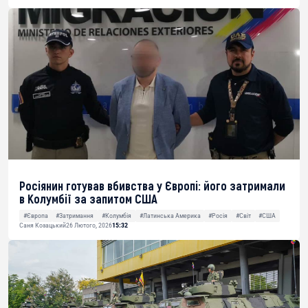
Росіянин готував вбивства у Європі: його затримали
в Колумбії за запитом США
#Європа
#Затримання
#Колумбія
#Латинська Америка
#Росія
#Світ
#США
Саня Козацький
26 Лютого, 2026
15:32