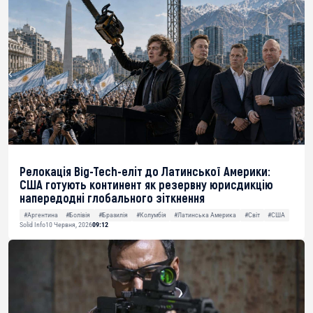
Релокація Big-Tech-еліт до Латинської Америки:
США готують континент як резервну юрисдикцію
напередодні глобального зіткнення
#Аргентина
#Болівія
#Бразилія
#Колумбія
#Латинська Америка
#Світ
#США
Solid Info
10 Червня, 2026
09:12