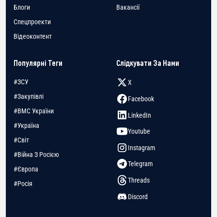
Блоги
Вакансії
Спецпроекти
Відеоконтент
Популярні Теги
Слідкувати За Нами
#ЗСУ
X
#Закупівлі
Facebook
#ВМС України
LinkedIn
#Україна
Youtube
#Світ
Instagram
#Війна З Росією
Telegram
#Європа
Threads
#Росія
Discord