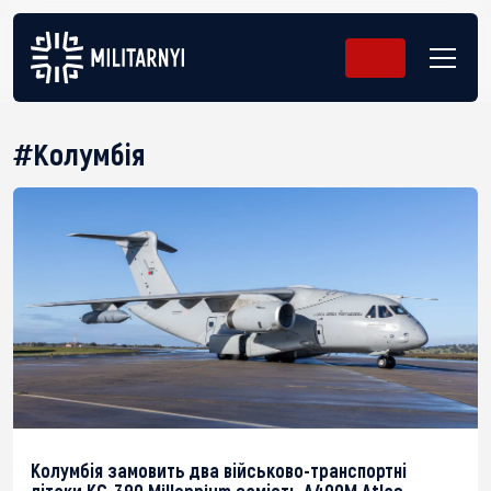
#Колумбія
Колумбія замовить два військово-транспортні