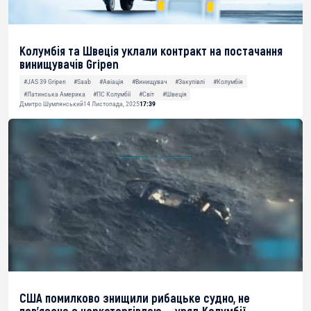
Колумбія та Швеція уклали контракт на постачання
винищувачів Gripen
#JAS 39 Gripen
#Saab
#Авіація
#Винищувач
#Закупівлі
#Колумбія
#Латинська Америка
#ПС Колумбії
#Світ
#Швеція
Дмитро Шумлянський
14 Листопада, 2025
17:39
США помилково знищили рибацьке судно, не