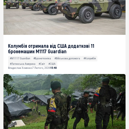
Колумбія отримала від США додаткові 11
бронемашин M1117 Guardian
#M1117 Guardian
#Бронетехніка
#Військова допомога
#Колумбія
#Латинська Америка
#Світ
#США
Владислав Хоменко
7 Лютого, 2026
15:40