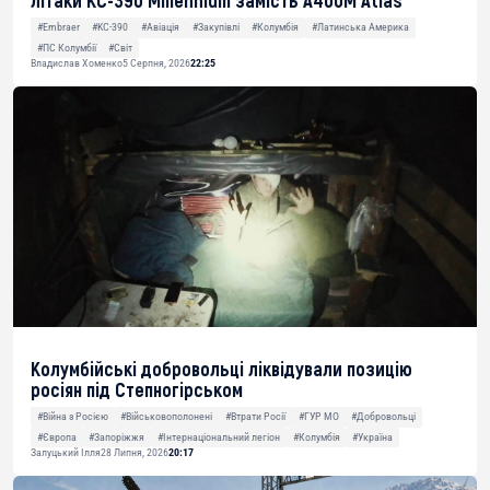
літаки KC-390 Millennium замість A400M Atlas
#Embraer
#KC-390
#Авіація
#Закупівлі
#Колумбія
#Латинська Америка
#ПС Колумбії
#Світ
Владислав Хоменко
5 Серпня, 2026
22:25
Колумбійські добровольці ліквідували позицію
росіян під Степногірськом
#Війна з Росією
#Військовополонені
#Втрати Росії
#ГУР МО
#Добровольці
#Європа
#Запоріжжя
#Інтернаціональний легіон
#Колумбія
#Україна
Залуцький Ілля
28 Липня, 2026
20:17