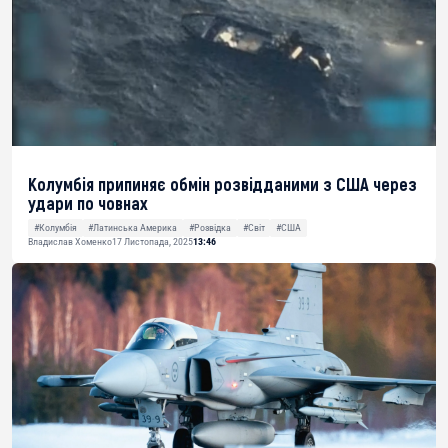
Колумбія припиняє обмін розвідданими з США через
удари по човнах
#Колумбія
#Латинська Америка
#Розвідка
#Світ
#США
Владислав Хоменко
17 Листопада, 2025
13:46