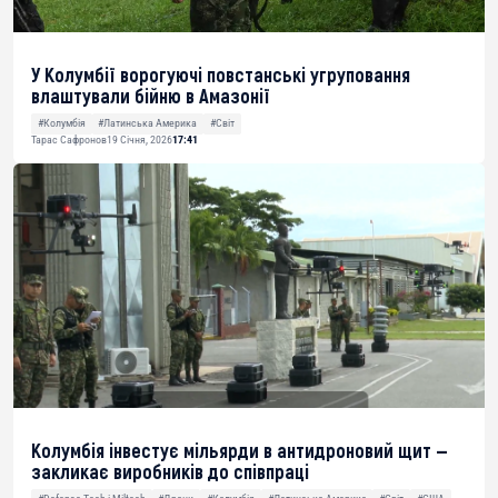
У Колумбії ворогуючі повстанські угруповання
влаштували бійню в Амазонії
#Колумбія
#Латинська Америка
#Світ
Тарас Сафронов
19 Січня, 2026
17:41
Колумбія інвестує мільярди в антидроновий щит —
закликає виробників до співпраці