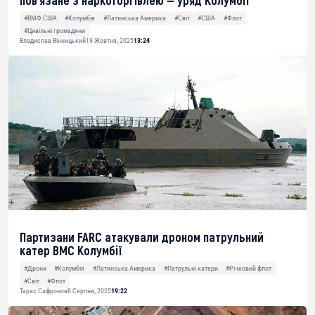
пов’язане з наркоторгівлею — уряд Колумбії
#ВМФ США
#Колумбія
#Латинська Америка
#Світ
#США
#Флот
#Цивільні громадяни
Владислав Вінницький
19 Жовтня, 2025
13:24
Партизани FARC атакували дроном патрульний
катер ВМС Колумбії
#Дрони
#Колумбія
#Латинська Америка
#Патрульні катери
#Річковий флот
#Світ
#Флот
Тарас Сафронов
8 Серпня, 2025
19:22