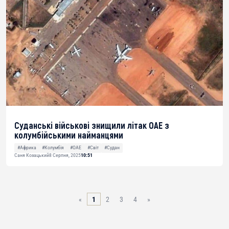
Суданські військові знищили літак ОАЕ з
колумбійськими найманцями
#Африка
#Колумбія
#ОАЕ
#Світ
#Судан
Саня Козацький
8 Серпня, 2025
10:51
«
1
2
3
4
»