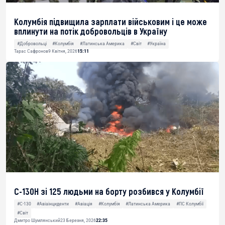
Колумбія підвищила зарплати військовим і це може
вплинути на потік добровольців в Україну
#Добровольці
#Колумбія
#Латинська Америка
#Світ
#Україна
Тарас Сафронов
9 Квітня, 2026
15:11
C-130H зі 125 людьми на борту розбився у Колумбії
#C-130
#Авіаінциденти
#Авіація
#Колумбія
#Латинська Америка
#ПС Колумбії
#Світ
Дмитро Шумлянський
23 Березня, 2026
22:35