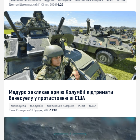
#Defense Tech і Miltech
#Дрони
#Колумбія
#Латинська Америка
#Світ
#США
Дмитро Шумлянський
11 Січня, 2026
16:20
Мадуро закликав армію Колумбії підтримати
Венесуелу у протистоянні зі США
#Венесуела
#Колумбія
#Латинська Америка
#Світ
#США
Саня Козацький
18 Грудня, 2025
11:03