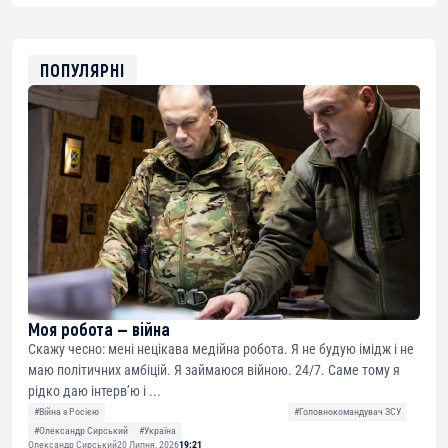
USDT
0x8676644fA7B6d328310283cAC1065Ae01d97CEe7
ETH
0xfD02863D3289416fcF50975c9DFda13623f97758
ПОПУЛЯРНІ
Моя робота — війна
Скажу чесно: мені нецікава медійна робота. Я не будую імідж і не
маю політичних амбіцій. Я займаюся війною. 24/7. Саме тому я
рідко даю інтерв’ю і ...
#Війна з Росією
#Головнокомандувач ЗСУ
#Олександр Сирський
#Україна
Олександр Сирський
20 Липня, 2026
19:21