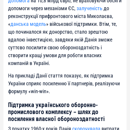
допомога
на 10,8 млрд євро, не враховуючи обсяги
допомоги через механізми ЄС,
залученість
до
реконструкції прифронтового міста Миколаєва,
«
данська модель
» військової підтримки. Втім, те,
що починалося як донорство, стало зрештою
вдалою інвестицією, завдяки якій Данія зможе
суттєво посилити свою обороноздатність і
створити кращі умови для роботи власних
компаній в Україні.
На прикладі Данії стаття показує, як підтримка
України сприяє посиленню її партнерів, реалізуючи
формулу «win-win».
Підтримка українського оборонно-
промислового комплексу – шлях до
посилення власної обороноздатності
З початку 1960-х років Данія
скорочувала
витрати