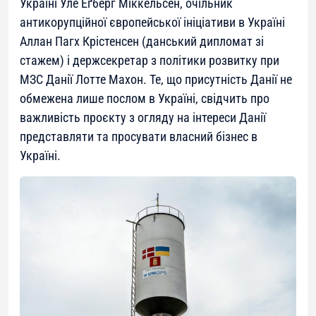
Україні Уле Еґберг Міккельсен, очільник
антикорупційної європейської ініціативи в Україні
Аллан Пагх Крістенсен (данський дипломат зі
стажем) і держсекретар з політики розвитку при
МЗС Данії Лотте Махон. Те, що присутність Данії не
обмежена лише послом в Україні, свідчить про
важливість проєкту з огляду на інтереси Данії
представляти та просувати власний бізнес в
Україні.