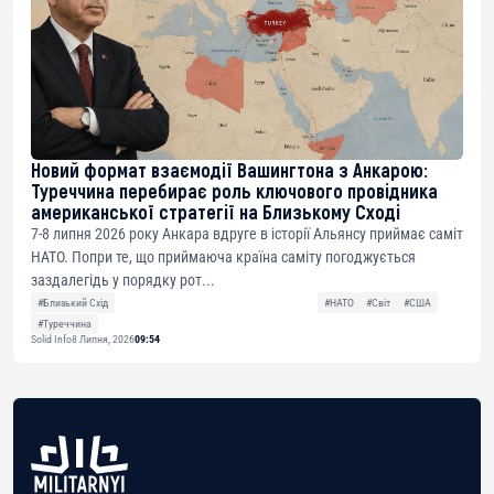
Новий формат взаємодії Вашингтона з Анкарою:
Туреччина перебирає роль ключового провідника
американської стратегії на Близькому Сході
7-8 липня 2026 року Анкара вдруге в історії Альянсу приймає саміт
НАТО. Попри те, що приймаюча країна саміту погоджується
заздалегідь у порядку рот...
#Близький Схід
#НАТО
#Світ
#США
#Туреччина
Solid Info
8 Липня, 2026
09:54