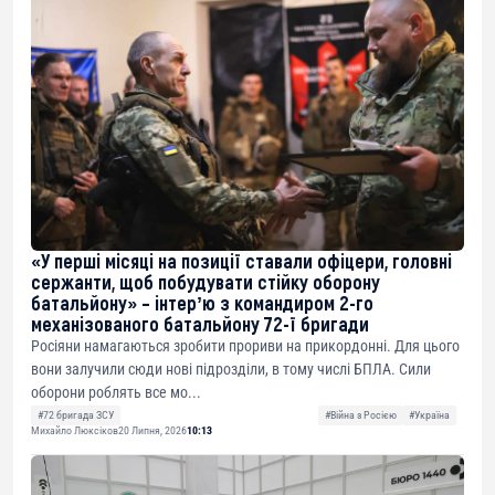
«У перші місяці на позиції ставали офіцери, головні
сержанти, щоб побудувати стійку оборону
батальйону» – інтерʼю з командиром 2-го
механізованого батальйону 72-ї бригади
Росіяни намагаються зробити прориви на прикордонні. Для цього
вони залучили сюди нові підрозділи, в тому числі БПЛА. Сили
оборони роблять все мо...
#72 бригада ЗСУ
#Війна з Росією
#Україна
Михайло Люксіков
20 Липня, 2026
10:13