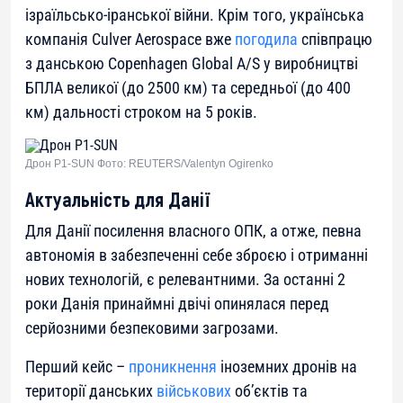
ізраїльсько-іранської війни. Крім того, українська
компанія Culver Aerospace вже
погодила
співпрацю
з данською Copenhagen Global A/S у виробництві
БПЛА великої (до 2500 км) та середньої (до 400
км) дальності строком на 5 років.
Дрон P1-SUN Фото: REUTERS/Valentyn Ogirenko
Актуальність для Данії
Для Данії посилення власного ОПК, а отже, певна
автономія в забезпеченні себе зброєю і отриманні
нових технологій, є релевантними. За останні 2
роки Данія принаймні двічі опинялася перед
серйозними безпековими загрозами.
Перший кейс –
проникнення
іноземних дронів на
території данських
військових
об’єктів та