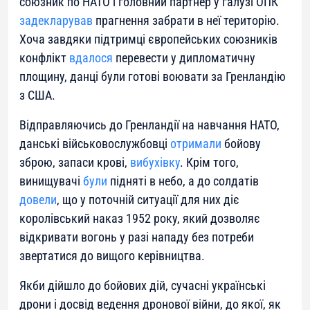
союзник по НАТО і головний партнер у галузі ОПК
задекларував
прагнення забрати в неї територію.
Хоча завдяки підтримці європейських союзників
конфлікт
вдалося
перевести у дипломатичну
площину, данці були готові воювати за Гренландію
з США.
Відправляючись до Гренландії на навчання НАТО,
данські військовослужбовці
отримали
бойову
зброю, запаси крові,
вибухівку
. Крім того,
винищувачі
були
підняті в небо, а до солдатів
довели
, що у поточній ситуації для них діє
королівський наказ 1952 року, який дозволяє
відкривати вогонь у разі нападу без потреби
звертатися до вищого керівництва.
Якби дійшло до бойових дій, сучасні українські
дрони і досвід ведення дронової війни, до якої, як