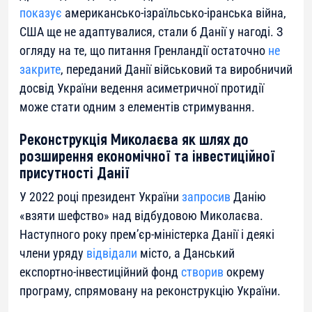
показує
американсько-ізраїльсько-іранська війна,
США ще не адаптувалися, стали б Данії у нагоді. З
огляду на те, що питання Гренландії остаточно
не
закрите
, переданий Данії військовий та виробничий
досвід України ведення асиметричної протидії
може стати одним з елементів стримування.
Реконструкція Миколаєва як шлях до
розширення економічної та інвестиційної
присутності Данії
У 2022 році президент України
запросив
Данію
«взяти шефство» над відбудовою Миколаєва.
Наступного року прем’єр-міністерка Данії і деякі
члени уряду
відвідали
місто, а Данський
експортно-інвестиційний фонд
створив
окрему
програму, спрямовану на реконструкцію України.