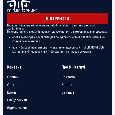
ГО "МІЛІТАРНИЙ"
ПІДТРИМАТИ
Надіслати новину або пресреліз:
info@mil.in.ua
| З питань реклами:
ads@mil.in.ua
Використання матеріалів порталу дозволяється за умови вказання джерела
обов'язкове пряме, відкрите для пошукових систем гіперпосилання на
конкретний матеріал
при публікації не в Інтернеті – вказання адреси сайту MILITARNYI.COM.
Матеріали «Спецпроектів» публікуються на правах реклами.
Контент
Про Militarnyi
Новини
Реклама
Статті
Контакт
Блоги
Вакансії
Спецпроекти
Відеоконтент