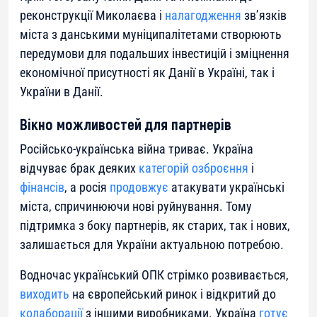
реконструкції Миколаєва і
налагодження
зв’язків
міста з данськими муніципалітетами створюють
передумови для подальших інвестицій і зміцнення
економічної присутності як Данії в Україні, так і
України в Данії.
Вікно можливостей для партнерів
Російсько-українська війна триває. Україна
відчуває брак деяких
категорій
озброєння
і
фінансів
, а росія
продовжує
атакувати українські
міста, спричинюючи нові руйнування. Тому
підтримка з боку партнерів, як старих, так і нових,
залишається для України актуальною потребою.
Водночас український ОПК стрімко розвивається,
виходить
на європейський ринок і відкритий до
колаборації
з іншими виробниками. Україна
готує