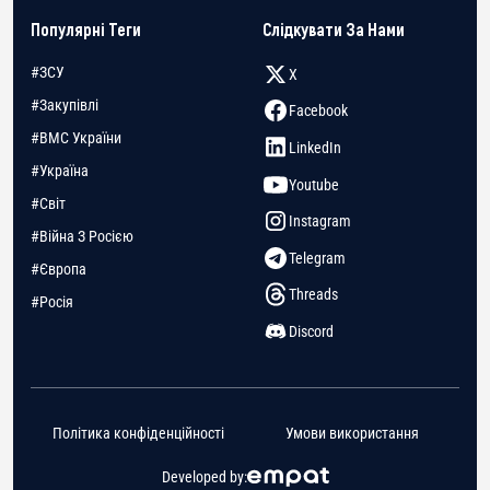
Популярні Теги
Слідкувати За Нами
#ЗСУ
X
#Закупівлі
Facebook
#ВМС України
LinkedIn
#Україна
Youtube
#Світ
Instagram
#Війна З Росією
Telegram
#Європа
Threads
#Росія
Discord
Політика конфіденційності
Умови використання
Developed by: