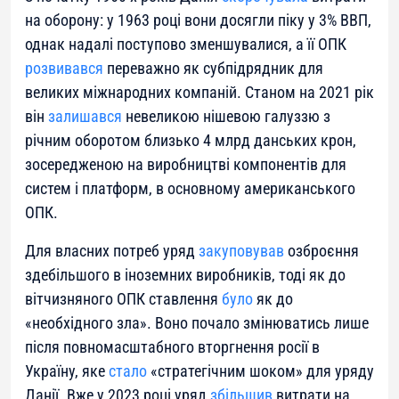
на оборону: у 1963 році вони досягли піку у 3% ВВП,
однак надалі поступово зменшувалися, а її ОПК
розвивався
переважно як субпідрядник для
великих міжнародних компаній. Станом на 2021 рік
він
залишався
невеликою нішевою галуззю з
річним оборотом близько 4 млрд данських крон,
зосередженою на виробництві компонентів для
систем і платформ, в основному американського
ОПК.
Для власних потреб уряд
закуповував
озброєння
здебільшого в іноземних виробників, тоді як до
вітчизняного ОПК ставлення
було
як до
«необхідного зла». Воно почало змінюватись лише
після повномасштабного вторгнення росії в
Україну, яке
стало
«стратегічним шоком» для уряду
Данії. Вже у 2023 році уряд
збільшив
витрати на