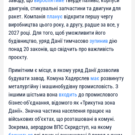
заводу, що
вироблятиме
тверде паливо, корпуси
двигунів, стикувальні запчастини та двигуни для
ракет. Компанія
планує
відкрити першу чергу
виробництва цього року, а другу, радше за все, у
2027 році. Для того, щоб уможливити його
будівництво, уряд Данії тимчасово
зупинив
дію
понад 20 законів, що свідчить про важливість
проєкту.
Примітним є місце, в якому уряд Данії дозволив
будувати завод. Комуна Хадерслев
має
розвинуту
металургійну і машинобудівну промисловість. З
іншими шістьма вона
входить
до промислового
бізнес-об’єднання, відомого як «Трикутна зона
Данії». Значна частина населення працює на
військових об’єктах, що розташовані в комуні.
Зокрема, аеродром ВПС Скридступ, на якому