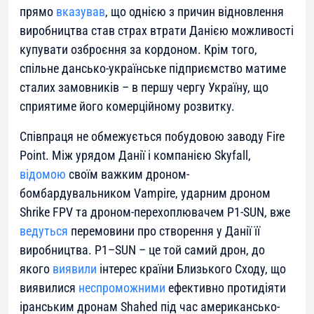
прямо
вказував
, що однією з причин відновлення
виробництва став страх втрати Данією можливості
купувати озброєння за кордоном. Крім того,
спільне дансько-українське підприємство матиме
сталих замовників – в першу чергу Україну, що
сприятиме його комерційному розвитку.
Співпраця не обмежується побудовою заводу Fire
Point. Між урядом Данії і компанією Skyfall,
відомою
своїм важким дроном-
бомбардувальником Vampire, ударним дроном
Shrike FPV та дроном-перехоплювачем P1-SUN, вже
ведуться
перемовини про створення у Данії її
виробництва. P1–SUN – це той самий дрон, до
якого
виявили
інтерес країни Близького Сходу, що
виявилися
неспроможними
ефективно протидіяти
іранським дронам Shahed під час американсько-