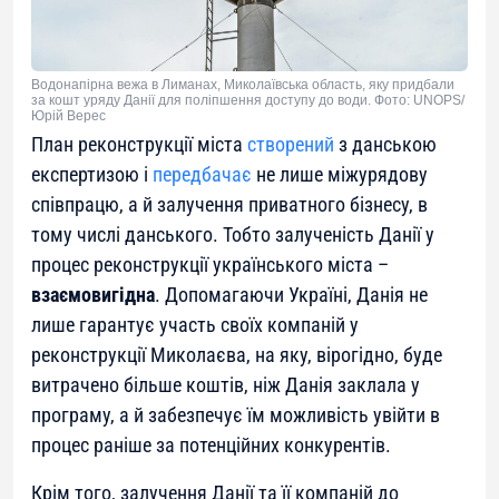
Водонапірна вежа в Лиманах, Миколаївська область, яку придбали
за кошт уряду Данії для поліпшення доступу до води. Фото: UNOPS/
Юрій Верес
План реконструкції міста
створений
з данською
експертизою і
передбачає
не лише міжурядову
співпрацю, а й залучення приватного бізнесу, в
тому числі данського. Тобто залученість Данії у
процес реконструкції українського міста –
взаємовигідна
. Допомагаючи Україні, Данія не
лише гарантує участь своїх компаній у
реконструкції Миколаєва, на яку, вірогідно, буде
витрачено більше коштів, ніж Данія заклала у
програму, а й забезпечує їм можливість увійти в
процес раніше за потенційних конкурентів.
Крім того, залучення Данії та її компаній до