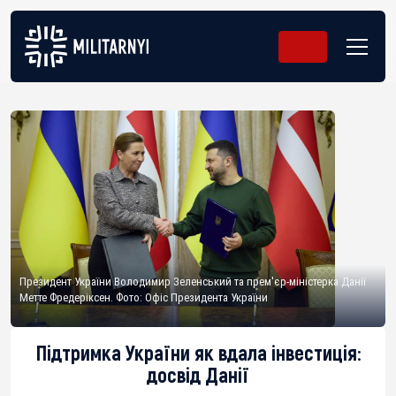
Президент України Володимир Зеленський та прем'єр-міністерка Данії
Метте Фредеріксен. Фото: Офіс Президента України
Підтримка України як вдала інвестиція:
досвід Данії