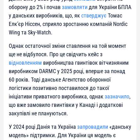
оборону до 2% і почав
замовляти
для України БПЛА
у данських виробників, що, як
стверджує
Томас
Елк’єр Ніссен, сприяло зростанню компаній Nordic
Wing та Sky-Watch.
Однак остаточної зміни ставлення на той момент
ще не відбулося. Про це свідчить кейс з
відновленням
виробництва гвинтівок вітчизняним
виробником DARMC у 2025 році, вперше за понад
60 років. Тоді данське Агентство оборонної
логістики позитивно поставилося до такої
ініціативи приватного виробника, однак
зазначило
,
що вже замовило гвинтівки у Канаді і додаткові
закупівлі не плануються.
У 2024 році Данія та Україна
запровадили
«данську
модель» підтримки. Для України ця модель є