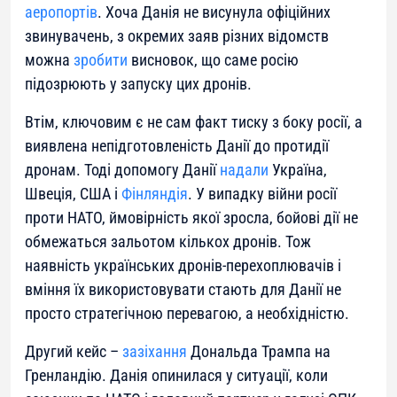
аеропортів
. Хоча Данія не висунула офіційних
звинувачень, з окремих заяв різних відомств
можна
зробити
висновок, що саме росію
підозрюють у запуску цих дронів.
Втім, ключовим є не сам факт тиску з боку росії, а
виявлена непідготовленість Данії до протидії
дронам. Тоді допомогу Данії
надали
Україна,
Швеція, США і
Фінляндія
. У випадку війни росії
проти НАТО, ймовірність якої зросла, бойові дії не
обмежаться зальотом кількох дронів. Тож
наявність українських дронів-перехоплювачів і
вміння їх використовувати стають для Данії не
просто стратегічною перевагою, а необхідністю.
Другий кейс –
зазіхання
Дональда Трампа на
Гренландію. Данія опинилася у ситуації, коли