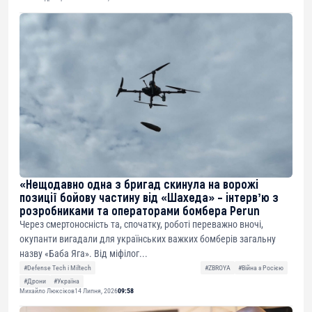
«Нещодавно одна з бригад скинула на ворожі
позиції бойову частину від «Шахеда» – інтервʼю з
розробниками та операторами бомбера Perun
Через смертоносність та, спочатку, роботі переважно вночі,
окупанти вигадали для українських важких бомберів загальну
назву «Баба Яга». Від міфілог...
#Defense Tech і Miltech
#ZBROYA
#Війна з Росією
#Дрони
#Україна
Михайло Люксіков
14 Липня, 2026
09:58