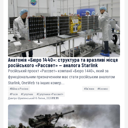
Анатомія «Бюро 1440»: структура та вразливі місця
російського «Рассвет» — аналога Starlink
Російський проєкт «Рассвет» компанії «Бюро 1440», який за
функціональним призначенням має стати російським аналогом
Starlink, OneWeb та інших комер...
#Війна з Росією
#Звʼязок
#Космос
#Росія
#Супутник
#Супутники «Рассвет»
Дмитро Шумлянський
16 Липня, 2026
11:11