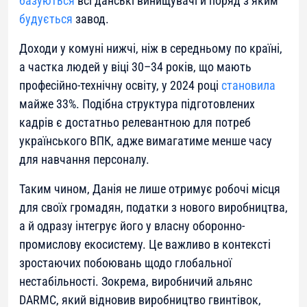
базуються
всі данські винищувачі й поряд з яким
будується
завод.
Доходи у комуні нижчі, ніж в середньому по країні,
а частка людей у віці 30–34 років, що мають
професійно-технічну освіту, у 2024 році
становила
майже 33%. Подібна структура підготовлених
кадрів є достатньо релевантною для потреб
українського ВПК, адже вимагатиме менше часу
для навчання персоналу.
Таким чином, Данія не лише отримує робочі місця
для своїх громадян, податки з нового виробництва,
а й одразу інтегрує його у власну оборонно-
промислову екосистему. Це важливо в контексті
зростаючих побоювань щодо глобальної
нестабільності. Зокрема, виробничий альянс
DARMC, який відновив виробництво гвинтівок,