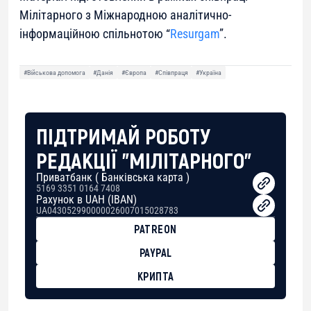
Мілітарного з Міжнародною аналітично-
інформаційною спільнотою “
Resurgam
”.
#Військова допомога
#Данія
#Європа
#Співпраця
#Україна
ПІДТРИМАЙ РОБОТУ
РЕДАКЦІЇ "МІЛІТАРНОГО"
Приватбанк ( Банківська карта )
5169 3351 0164 7408
Рахунок в UAH (IBAN)
UA043052990000026007015028783
PATREON
PAYPAL
КРИПТА
BTC
bc1qg0z99m95fte7kj8faa7h2kvnq92wvc53exe8gm