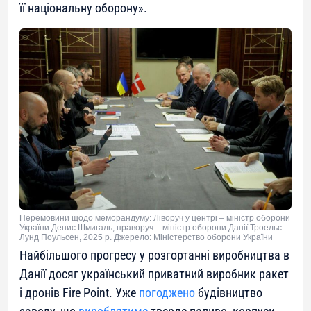
її національну оборону».
Перемовини щодо меморандуму: Ліворуч у центрі – міністр оборони
України Денис Шмигаль, праворуч – міністр оборони Данії Троельс
Лунд Поульсен, 2025 р. Джерело: Міністерство оборони України
Найбільшого прогресу у розгортанні виробництва в
Данії досяг український приватний виробник ракет
і дронів Fire Point. Уже
погоджено
будівництво