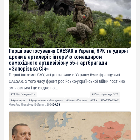
Перші застосування CAESAR в Україні, НРК та ударні
дрони в артилерії: інтервʼю командиром
самохідного артдивізіону 55-ї артбригади
«Запорізька Січ»
Перші іноземні САУ, які доставили в Україну були французькі
CAESAR. З того часу фронт російсько-української війни постійно
змінюється і це видно по...
#2А36 «Гиацинт-Б»
#55 артбригада ЗСУ
#Артилерія
#Артустановка «Богдана»
#Війна з Росією
#САУ
#САУ CAESAR
Михайло Люксіков
10 Липня, 2026
09:53