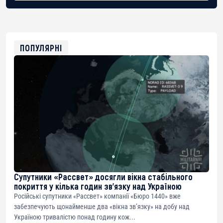
BTC
bc1qg0z99m95fte7kj8faa7h2kvnq92wvc53exe8gm
USDT
0x8676644fA7B6d328310283cAC1065Ae01d97CEe7
ETH
0xfD02863D3289416fcF50975c9DFda13623f97758
ПОПУЛЯРНІ
Супутники «Рассвет» досягли вікна стабільного
покриття у кілька годин зв’язку над Україною
Російські супутники «Рассвет» компанії «Бюро 1440» вже
забезпечують щонайменше два «вікна зв’язку» на добу над
Україною тривалістю понад годину кож...