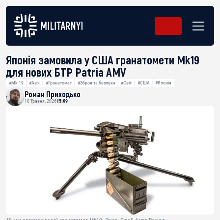
Японія замовила у США гранатомети Mk19
для нових БТР Patria AMV
#Mk 19
#Азія
#Гранатомет
#Зброя та безпека
#Світ
#США
#Японія
Роман Приходько
10 Травня, 2026
15:09