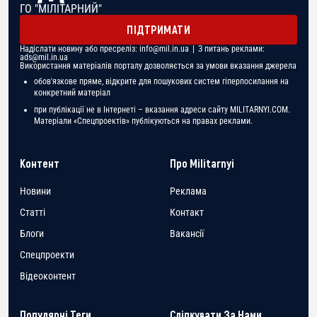
ГО "МІЛІТАРНИЙ"
ПІДТРИМАТИ
Надіслати новину або пресреліз:
info@mil.in.ua
| З питань реклами:
ads@mil.in.ua
Використання матеріалів порталу дозволяється за умови вказання джерела
обов'язкове пряме, відкрите для пошукових систем гіперпосилання на
конкретний матеріал
при публікації не в Інтернеті – вказання адреси сайту MILITARNYI.COM.
Матеріали «Спецпроектів» публікуються на правах реклами.
Контент
Про Militarnyi
Новини
Реклама
Статті
Контакт
Блоги
Вакансії
Спецпроекти
Відеоконтент
Популярні Теги
Слідкувати За Нами