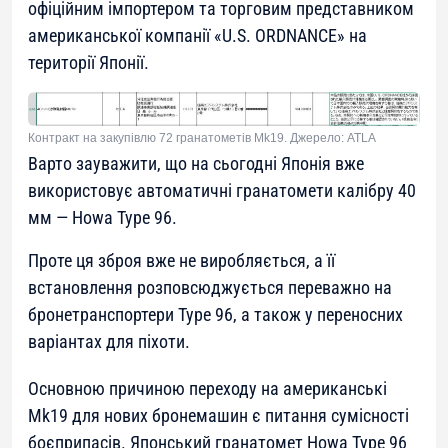
офіційним імпортером та торговим представником
американської компанії «U.S. ORDNANCE» на
території Японії.
Контракт на закупівлю 72 гранатометів Mk19. Джерело: ATLA
Варто зауважити, що на сьогодні Японія вже
використовує автоматичні гранатомети калібру 40
мм — Howa Type 96.
Проте ця зброя вже не виробляється, а її
встановлення розповсюджується переважно на
бронетранспортери Type 96, а також у переносних
варіантах для піхоти.
Основною причиною переходу на американські
Mk19 для нових бронемашин є питання сумісності
боєприпасів. Японський гранатомет Howa Type 96