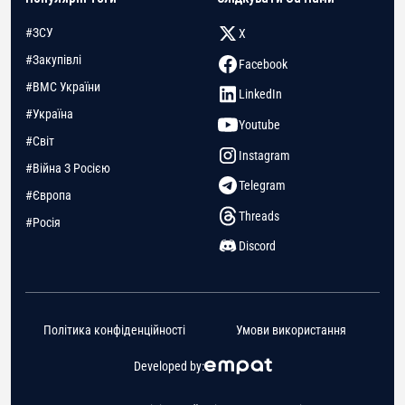
#ЗСУ
X
#Закупівлі
Facebook
#ВМС України
LinkedIn
#Україна
Youtube
#Світ
Instagram
#Війна З Росією
Telegram
#Європа
Threads
#Росія
Discord
Політика конфіденційності
Умови використання
Developed by: