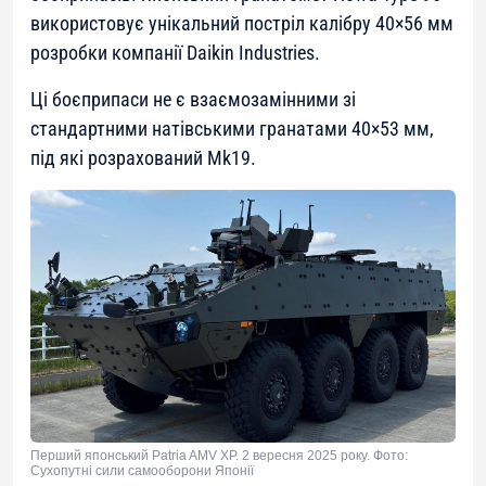
використовує унікальний постріл калібру 40×56 мм
розробки компанії Daikin Industries.
Ці боєприпаси не є взаємозамінними зі
стандартними натівськими гранатами 40×53 мм,
під які розрахований Mk19.
Перший японський Patria AMV XP. 2 вересня 2025 року. Фото:
Сухопутні сили самооборони Японії