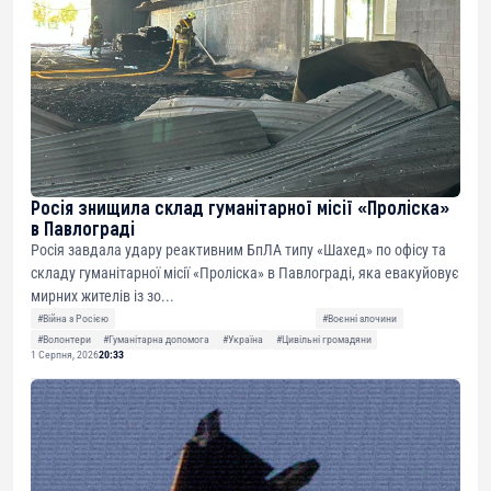
Росія знищила склад гуманітарної місії «Проліска»
в Павлограді
Росія завдала удару реактивним БпЛА типу «Шахед» по офісу та
складу гуманітарної місії «Проліска» в Павлограді, яка евакуйовує
мирних жителів із зо...
#Війна з Росією
#Воєнні злочини
#Волонтери
#Гуманітарна допомога
#Україна
#Цивільні громадяни
1 Серпня, 2026
20:33