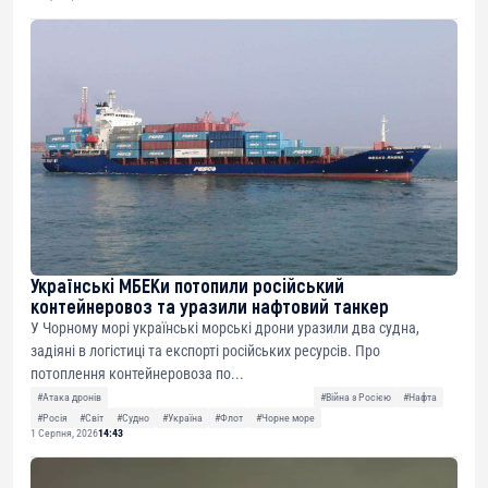
Українські МБЕКи потопили російський
контейнеровоз та уразили нафтовий танкер
У Чорному морі українські морські дрони уразили два судна,
задіяні в логістиці та експорті російських ресурсів. Про
потоплення контейнеровоза по...
#Атака дронів
#Війна з Росією
#Нафта
#Росія
#Світ
#Судно
#Україна
#Флот
#Чорне море
1 Серпня, 2026
14:43