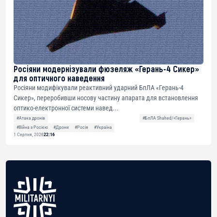
Росіяни модернізували фюзеляж «Герань-4 Сикер»
для оптичного наведення
Росіяни модифікували реактивний ударний БпЛА «Герань-4
Сикер», переробивши носову частину апарата для встановлення
оптико-електронної системи навед...
#Атака дронів
#БпЛА Shahed/«Герань»
#Війна з Росією
#Дрони
#Росія
#Україна
1 Серпня, 2026
22:16