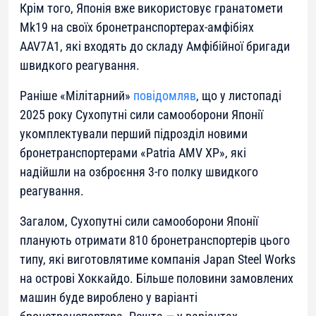
Крім того, Японія вже використовує гранатомети
Mk19 на своїх бронетранспортерах-амфібіях
AAV7A1, які входять до складу Амфібійної бригади
швидкого реагування.
Раніше «Мілітарний»
повідомляв
, що у листопаді
2025 року Сухопутні сили самооборони Японії
укомплектували перший підрозділ новими
бронетранспортерами «Patria AMV XP», які
надійшли на озброєння 3-го полку швидкого
реагування.
Загалом, Сухопутні сили самооборони Японії
планують отримати 810 бронетранспортерів цього
типу, які виготовлятиме компанія Japan Steel Works
на острові Хоккайдо. Більше половини замовлених
машин буде вироблено у варіанті