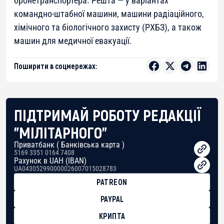
бронетранспортера. Решта — у варіантах
командно-штабної машини, машини радіаційного,
хімічного та біологічного захисту (РХБЗ), а також
машин для медичної евакуації.
Поширити в соцмережах:
ПІДТРИМАЙ РОБОТУ РЕДАКЦІЇ
"МІЛІТАРНОГО"
Приватбанк ( Банківська карта )
5169 3351 0164 7408
Рахунок в UAH (IBAN)
UA043052990000026007015028783
PATREON
PAYPAL
КРИПТА