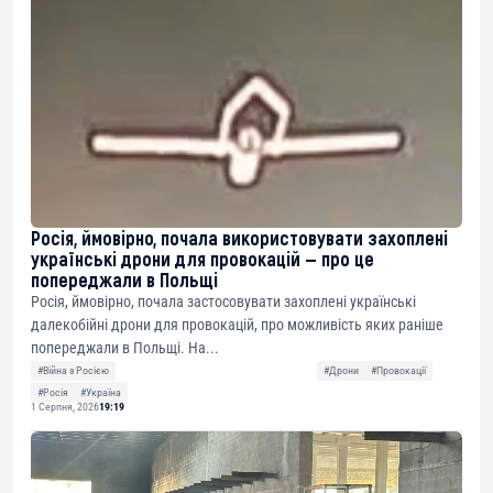
Росія, ймовірно, почала використовувати захоплені
українські дрони для провокацій — про це
попереджали в Польщі
Росія, ймовірно, почала застосовувати захоплені українські
далекобійні дрони для провокацій, про можливість яких раніше
попереджали в Польщі. На...
#Війна з Росією
#Дрони
#Провокації
#Росія
#Україна
1 Серпня, 2026
19:19