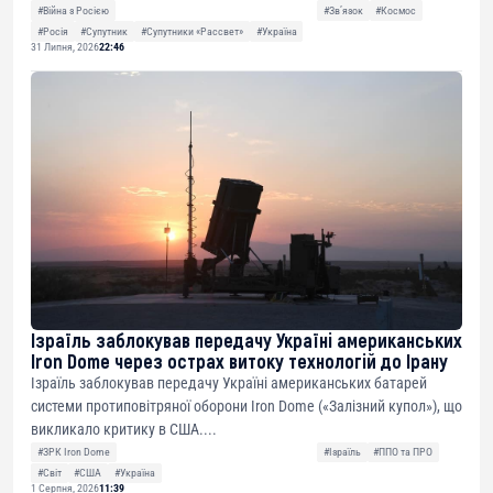
#Війна з Росією
#Звʼязок
#Космос
#Росія
#Супутник
#Супутники «Рассвет»
#Україна
31 Липня, 2026
22:46
Ізраїль заблокував передачу Україні американських
Iron Dome через острах витоку технологій до Ірану
Ізраїль заблокував передачу Україні американських батарей
системи протиповітряної оборони Iron Dome («Залізний купол»), що
викликало критику в США....
#ЗРК Iron Dome
#Ізраїль
#ППО та ПРО
#Світ
#США
#Україна
1 Серпня, 2026
11:39