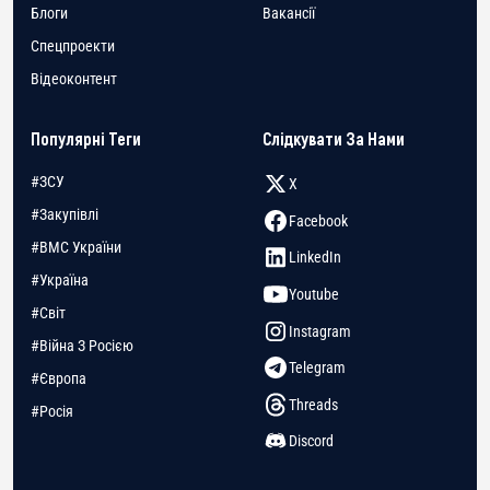
Блоги
Вакансії
Спецпроекти
Відеоконтент
Популярні Теги
Слідкувати За Нами
#ЗСУ
X
#Закупівлі
Facebook
#ВМС України
LinkedIn
#Україна
Youtube
#Світ
Instagram
#Війна З Росією
Telegram
#Європа
Threads
#Росія
Discord