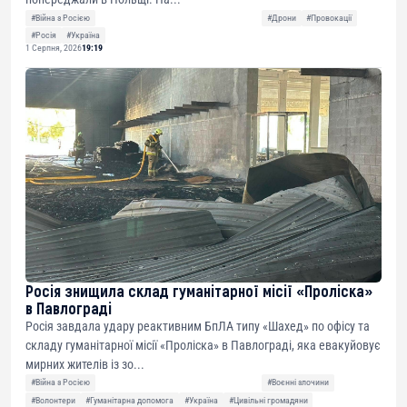
#Війна з Росією
#Дрони
#Провокації
#Росія
#Україна
1 Серпня, 2026
19:19
Росія знищила склад гуманітарної місії «Проліска»
в Павлограді
Росія завдала удару реактивним БпЛА типу «Шахед» по офісу та
складу гуманітарної місії «Проліска» в Павлограді, яка евакуйовує
мирних жителів із зо...
#Війна з Росією
#Воєнні злочини
#Волонтери
#Гуманітарна допомога
#Україна
#Цивільні громадяни