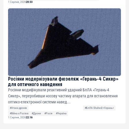
1 Серпня, 2026
20:33
Росіяни модернізували фюзеляж «Герань-4 Сикер»
для оптичного наведення
Росіяни модифікували реактивний ударний БпЛА «Герань-4
Сикер», переробивши носову частину апарата для встановлення
оптико-електронної системи навед...
#Атака дронів
#БпЛА Shahed/«Герань»
#Війна з Росією
#Дрони
#Росія
#Україна
1 Серпня, 2026
22:16