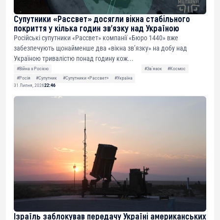
Супутники «Рассвет» досягли вікна стабільного
покриття у кілька годин зв’язку над Україною
Російські супутники «Рассвет» компанії «Бюро 1440» вже
забезпечують щонайменше два «вікна зв’язку» на добу над
Україною тривалістю понад годину кож...
#Війна з Росією
#Звʼязок
#Космос
#Росія
#Супутник
#Супутники «Рассвет»
#Україна
31 Липня, 2026
22:46
Ізраїль заблокував передачу Україні американських