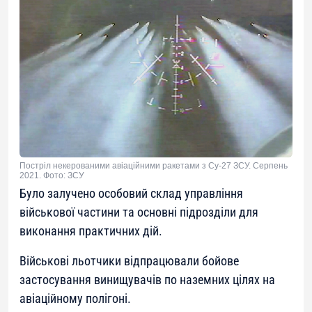
Постріл некерованими авіаційними ракетами з Су-27 ЗСУ. Серпень
2021. Фото: ЗСУ
Було залучено особовий склад управління
військової частини та основні підрозділи для
виконання практичних дій.
Військові льотчики відпрацювали бойове
застосування винищувачів по наземних цілях на
авіаційному полігоні.