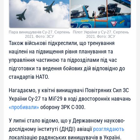
Пара винищувачів Су-27. Серпень
Пілот України у Су-27. Серпень
2021. Фото: ЗСУ
2021. Фото: ЗСУ
Також військові підкреслили, що тренування
націлені на підвищення рівня планування та
управління частиною та підрозділами під час
підготовки та ведення бойових дій відповідно до
стандартів НАТО.
Нагадаємо, у квітні винищувачі Повітряних Сил ЗС
України Су-27 та МіГ-29 в ході двосторонніх навчань
«пробивали»
оборону ЗРК С-300.
У липні стало відомо, що у Державному науково-
дослідному інституті (ДНДІ) авіації
розглядають
локалізацію радянських винищувачів в Україні.