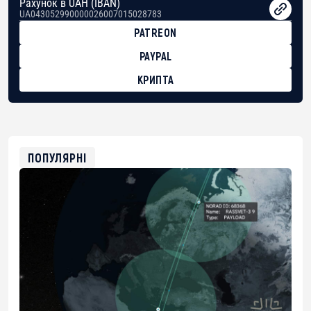
Рахунок в UAH (IBAN)
UA043052990000026007015028783
PATREON
PAYPAL
КРИПТА
BTC
bc1qg0z99m95fte7kj8faa7h2kvnq92wvc53exe8gm
USDT
0x8676644fA7B6d328310283cAC1065Ae01d97CEe7
ETH
0xfD02863D3289416fcF50975c9DFda13623f97758
ПОПУЛЯРНІ