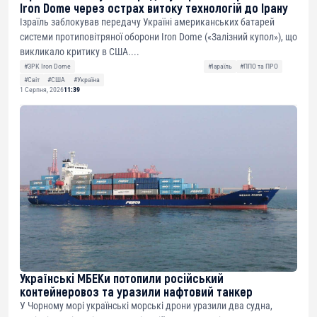
Iron Dome через острах витоку технологій до Ірану
Ізраїль заблокував передачу Україні американських батарей
системи протиповітряної оборони Iron Dome («Залізний купол»), що
викликало критику в США....
#ЗРК Iron Dome
#Ізраїль
#ППО та ПРО
#Світ
#США
#Україна
1 Серпня, 2026
11:39
Українські МБЕКи потопили російський
контейнеровоз та уразили нафтовий танкер
У Чорному морі українські морські дрони уразили два судна,