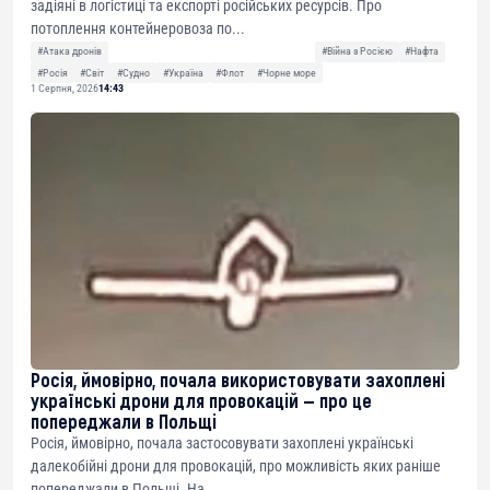
задіяні в логістиці та експорті російських ресурсів. Про
потоплення контейнеровоза по...
#Атака дронів
#Війна з Росією
#Нафта
#Росія
#Світ
#Судно
#Україна
#Флот
#Чорне море
1 Серпня, 2026
14:43
Росія, ймовірно, почала використовувати захоплені
українські дрони для провокацій — про це
попереджали в Польщі
Росія, ймовірно, почала застосовувати захоплені українські
далекобійні дрони для провокацій, про можливість яких раніше
попереджали в Польщі. На...