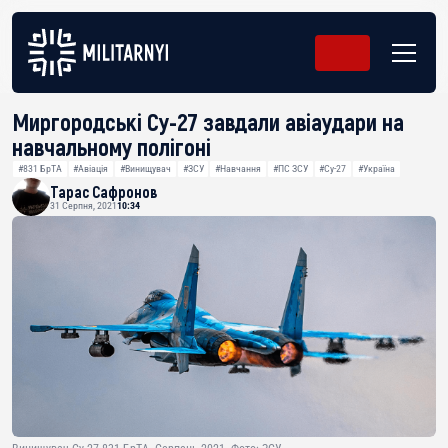
Миргородські Су-27 завдали авіаудари на
навчальному полігоні
#831 БрТА
#Авіація
#Винищувач
#ЗСУ
#Навчання
#ПС ЗСУ
#Су-27
#Україна
Тарас Сафронов
31 Серпня, 2021
10:34