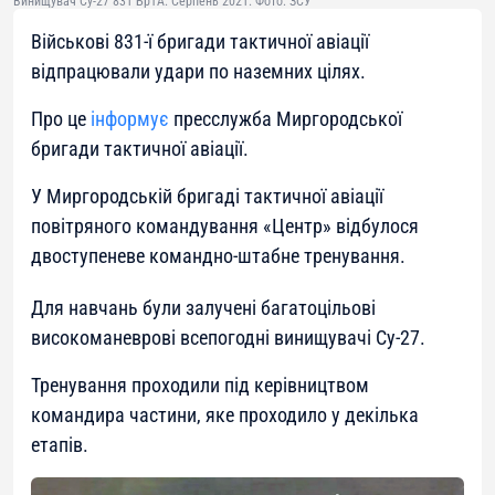
Винищувач Су-27 831 БрТА. Серпень 2021. Фото: ЗСУ
Військові 831-ї бригади тактичної авіації
відпрацювали удари по наземних цілях.
Про це
інформує
пресслужба Миргородської
бригади тактичної авіації.
У Миргородській бригаді тактичної авіації
повітряного командування «Центр» відбулося
двоступеневе командно-штабне тренування.
Для навчань були залучені багатоцільові
високоманеврові всепогодні винищувачі Су-27.
Тренування проходили під керівництвом
командира частини, яке проходило у декілька
етапів.