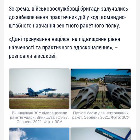
Зокрема, військовослужбовці бригади залучались
до забезпечення практичних дій у ході командно-
штабного навчання зенітного ракетного полку.
«Дані тренування націлені на підвищення рівня
навченості та практичного вдосконалення», –
розповіли військові.
Винищувачі ЗСУ відпрацювали
Пускові блоки для некерованих
ракетні удари. Винищувач Су-27.
ракет. Серпень 2021. Фото: ЗСУ
Серпень 2021. Фото: ЗСУ