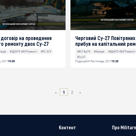
 договір на проведення
Черговий Су-27 Повітряних
о ремонту двох Су-27
прибув на капітальний рем
іація
#ЗДАРЗ «МіГРемонт»
#ПС ЗСУ
#831 БрТА
#Авіація
#ЗДАРЗ «МіГРемонт»
#Су-27
я, 2017
19:00
Редакція
29 Листопада, 2017
15:28
«
1
2
»
Контент
Про Militarn