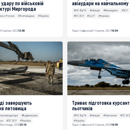
 удару по військовій
авіаудари на навчальному 
ктурі Миргорода
#831 БрТА
#Авіація
#Винищувач
#ЗСУ
#ПС ЗСУ
#Су-27
#Україна
йна з Росією
#Полтавщина
#Україна
4 Серпня, 2022
12:58
Тарас Сафронов
31 Серпня, 2021
10:34
оді завершують
Триває підготовка курсант
ня летовища
льотчиків
іакомендатура
#Будівництво
#831 БрТА
#Авіація
#Навчання
#ПС ЗС
ька
#ПС ЗСУ
#Україна
#Україна
 Листопада, 2020
23:16
Тарас Сафронов
16 Серпня, 2020
16:50