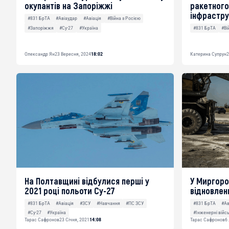
окупантів на Запоріжжі
ракетного
інфрастру
#831 БрТА
#Авіаудар
#Авіація
#Війна з Росією
#Запоріжжя
#Су-27
#Україна
#831 БрТА
#Ві
Олександр Ян
23 Вересня, 2024
18:02
Катерина Супрун
2
На Полтавщині відбулися перші у
У Миргор
2021 році польоти Су-27
відновлен
#831 БрТА
#Авіація
#ЗСУ
#Навчання
#ПС ЗСУ
#831 БрТА
#Ав
#Су-27
#Україна
#Інженерні війс
Тарас Сафронов
23 Січня, 2021
14:08
Тарас Сафронов
6