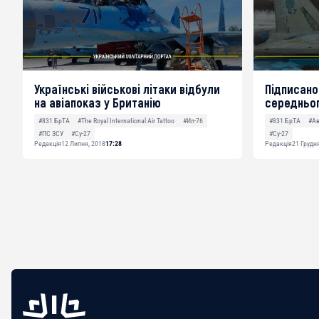
Українські військові літаки відбули
Підписано
на авіапоказ у Британію
середньог
#831 БрТА
#The Royal International Air Tattoo
#Ил-76
#831 БрТА
#Ав
#ПС ЗСУ
#Су-27
#Су-27
Редакція
12 Липня, 2018
17:28
Редакція
21 Грудн