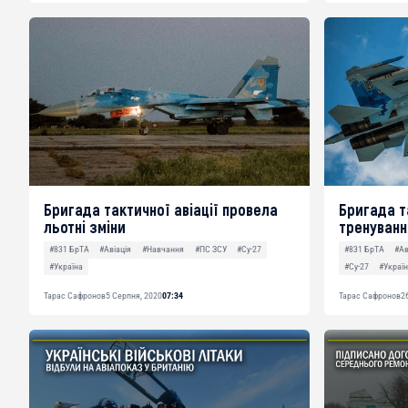
Бригада тактичної авіації провела
Бригада т
льотні зміни
тренуванн
#831 БрТА
#Авіація
#Навчання
#ПС ЗСУ
#Су-27
#831 БрТА
#Ав
#Україна
#Су-27
#Украї
Тарас Сафронов
5 Серпня, 2020
07:34
Тарас Сафронов
2