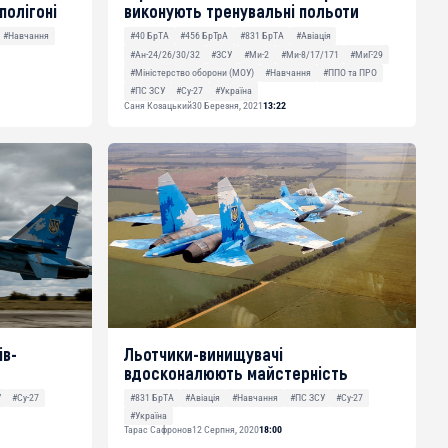
полігоні
виконують тренувальні польоти
#Навчання
#40 БрТА
#456 БрТрА
#831 БрТА
#Авіація
#Ан-24/26/30/32
#ЗСУ
#Ми-2
#Ми-8/17/171
#МиГ-29
#Міністерство оборони (МОУ)
#Навчання
#ППО та ПРО
#ПС ЗСУ
#Су-27
#Україна
Саня Козацький
30 Березня, 2021
13:22
ів-
Льотчики-винищувачі
вдосконалюють майстерність
У
#Су-27
#831 БрТА
#Авіація
#Навчання
#ПС ЗСУ
#Су-27
#Україна
Тарас Сафронов
12 Серпня, 2020
18:00