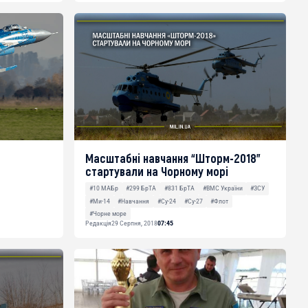
Масштабні навчання “Шторм-2018”
стартували на Чорному морі
#10 МАБр
#299 БрТА
#831 БрТА
#ВМС України
#ЗСУ
#Ми-14
#Навчання
#Су-24
#Су-27
#Флот
#Чорне море
Редакція
29 Серпня, 2018
07:45