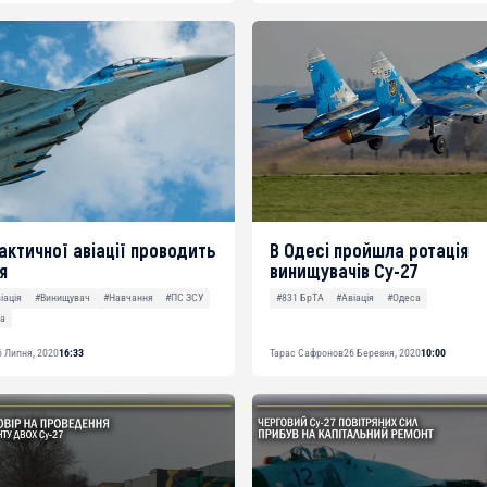
актичної авіації проводить
В Одесі пройшла ротація
я
винищувачів Су-27
іація
#Винищувач
#Навчання
#ПС ЗСУ
#831 БрТА
#Авіація
#Одеса
на
6 Липня, 2020
16:33
Тарас Сафронов
26 Березня, 2020
10:00