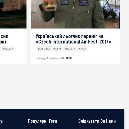
 сил
Український льотчик переміг на
онт
«Czech International Air Fest-2017»
#ПС ЗСУ
#831 БрТА
#Ил-76
#ПС ЗСУ
#Су-27
Редакція
4 Вересня, 2017
13:08
yi
Популярні Теги
Слідкувати За Нами