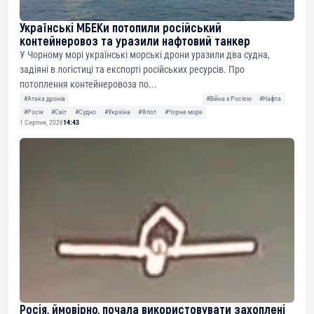
Українські МБЕКи потопили російський
контейнеровоз та уразили нафтовий танкер
У Чорному морі українські морські дрони уразили два судна,
задіяні в логістиці та експорті російських ресурсів. Про
потоплення контейнеровоза по...
#Атака дронів
#Війна з Росією
#Нафта
#Росія
#Світ
#Судно
#Україна
#Флот
#Чорне море
1 Серпня, 2026
14:43
Росія, ймовірно, почала використовувати захоплені