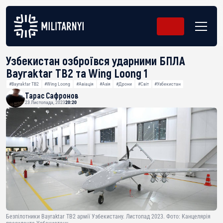
Узбекистан озброївся ударними БПЛА
Bayraktar TB2 та Wing Loong 1
#Bayraktar TB2
#Wing Loong
#Авіація
#Азія
#Дрони
#Світ
#Узбекистан
Тарас Сафронов
23 Листопада, 2023
20:20
Безпілотники Bayraktar TB2 армії Узбекистану. Листопад 2023. Фото: Канцелярія