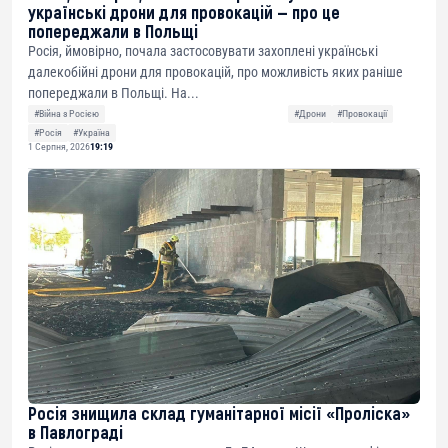
українські дрони для провокацій — про це
попереджали в Польщі
Росія, ймовірно, почала застосовувати захоплені українські
далекобійні дрони для провокацій, про можливість яких раніше
попереджали в Польщі. На...
#Війна з Росією
#Дрони
#Провокації
#Росія
#Україна
1 Серпня, 2026
19:19
Росія знищила склад гуманітарної місії «Проліска»
в Павлограді