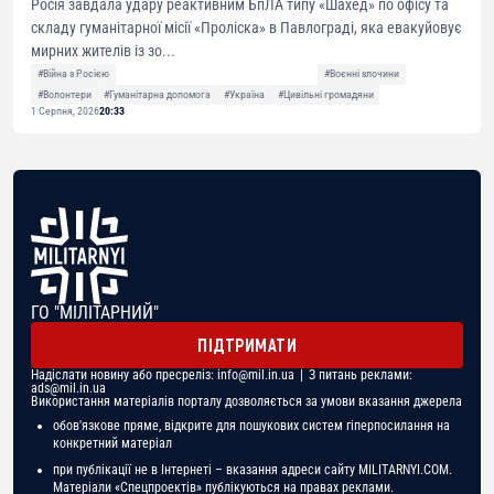
Росія завдала удару реактивним БпЛА типу «Шахед» по офісу та
складу гуманітарної місії «Проліска» в Павлограді, яка евакуйовує
мирних жителів із зо...
#Війна з Росією
#Воєнні злочини
#Волонтери
#Гуманітарна допомога
#Україна
#Цивільні громадяни
1 Серпня, 2026
20:33
ГО "МІЛІТАРНИЙ"
ПІДТРИМАТИ
Надіслати новину або пресреліз:
info@mil.in.ua
| З питань реклами:
ads@mil.in.ua
Використання матеріалів порталу дозволяється за умови вказання джерела
обов'язкове пряме, відкрите для пошукових систем гіперпосилання на
конкретний матеріал
при публікації не в Інтернеті – вказання адреси сайту MILITARNYI.COM.
Матеріали «Спецпроектів» публікуються на правах реклами.