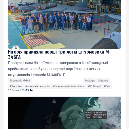
Нігерія прийняла перші три легкі штурмовики M-
346FA
Повітряні сили Нігерії успішно завершили в Італії заводські
приймальні випробування першої партії з трьох легких
штурмовиків Leonardo M-346FA. П...
#Leonardo M-346
#Авіація
#Африка
#Закупівлі
#Компанія Leonardo
#Навчально-бойові літаки
#ПС Нігерії
#Світ
27 Липня, 2026
23:44