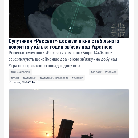
Супутники «Рассвет» досягли вікна стабільного
покриття у кілька годин зв’язку над Україною
Російські супутники «Рассвет» компанії «Бюро 1440» вже
забезпечують щонайменше два «вікна зв’язку» на добу над
Україною тривалістю понад годину кож...
#Війна з Росією
#Звʼязок
#Космос
#Росія
#Супутник
#Супутники «Рассвет»
#Україна
31 Липня, 2026
22:46