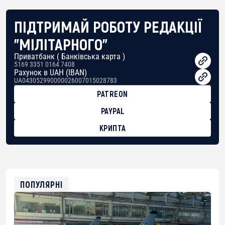
ПІДТРИМАЙ РОБОТУ РЕДАКЦІЇ
"МІЛІТАРНОГО"
Приватбанк ( Банківська карта )
5169 3351 0164 7408
Рахунок в UAH (IBAN)
UA043052990000026007015028783
PATREON
PAYPAL
КРИПТА
BTC
bc1qg0z99m95fte7kj8faa7h2kvnq92wvc53exe8gm
USDT
0x8676644fA7B6d328310283cAC1065Ae01d97CEe7
ETH
0xfD02863D3289416fcF50975c9DFda13623f97758
ПОПУЛЯРНІ