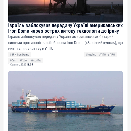
Ізраїль заблокував передачу Україні американських
Iron Dome через острах витоку технологій до Ірану
Ізраїль заблокував передачу Україні американських батарей
системи протиповітряної оборони Iron Dome («Залізний купол»), що
викликало критику в США....
#ЗРК Iron Dome
#Ізраїль
#ППО та ПРО
#Світ
#США
#Україна
1 Серпня, 2026
11:39