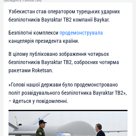
президента Узбекистану
Узбекистан став оператором турецьких ударних
безпілотників Bayraktar TB2 компанії Baykar.
Безпілотні комплекси
продемонструвала
канцелярія президента країни.
В цілому публіковано зображення чотирьох
безпілотників Bayraktar TB2, озброєних чотирма
ракетами Roketsan.
«
Голові нашої держави було продемонстровано
політ розвідувального безпілотника Bayraktar TB2
»,
– йдеться у повідомленні.