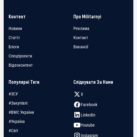
Контент
Про Militarnyi
Новини
Реклама
Статті
Контакт
Блоги
Вакансії
Спецпроекти
Відеоконтент
Популярні Теги
Слідкувати За Нами
#ЗСУ
X
#Закупівлі
Facebook
#ВМС України
LinkedIn
#Україна
Youtube
#Світ
Instagram