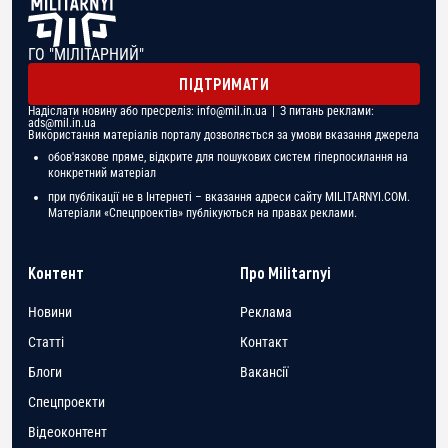
ГО "МІЛІТАРНИЙ"
ПІДТРИМАТИ
Надіслати новину або пресреліз:
info@mil.in.ua
| З питань реклами:
ads@mil.in.ua
Використання матеріалів порталу дозволяється за умови вказання джерела
обов'язкове пряме, відкрите для пошукових систем гіперпосилання на
конкретний матеріал
при публікації не в Інтернеті – вказання адреси сайту MILITARNYI.COM.
Матеріали «Спецпроектів» публікуються на правах реклами.
Контент
Про Militarnyi
Новини
Реклама
Статті
Контакт
Блоги
Вакансії
Спецпроекти
Відеоконтент