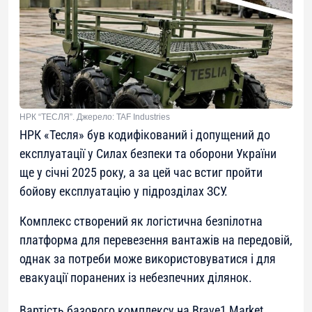
НРК “ТЕСЛЯ”. Джерело: TAF Industries
НРК «Тесля» був кодифікований і допущений до
експлуатації у Силах безпеки та оборони України
ще у січні 2025 року, а за цей час встиг пройти
бойову експлуатацію у підрозділах ЗСУ.
Комплекс створений як логістична безпілотна
платформа для перевезення вантажів на передовій,
однак за потреби може використовуватися і для
евакуації поранених із небезпечних ділянок.
Вартість базового комплексу на Brave1 Market