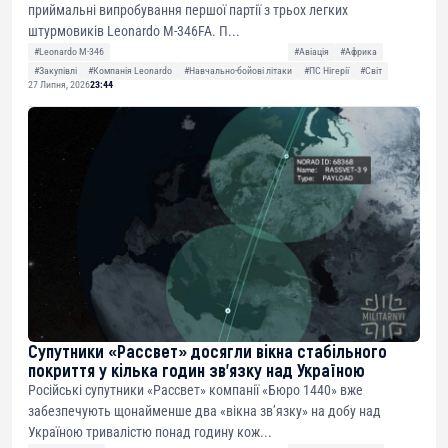
приймальні випробування першої партії з трьох легких
штурмовиків Leonardo M-346FA. П...
#Leonardo M-346
#Авіація
#Африка
#Закупівлі
#Компанія Leonardo
#Навчально-бойові літаки
#ПС Нігерії
#Світ
27 Липня, 2026
23:44
Супутники «Рассвет» досягли вікна стабільного
покриття у кілька годин зв’язку над Україною
Російські супутники «Рассвет» компанії «Бюро 1440» вже
забезпечують щонайменше два «вікна зв’язку» на добу над
Україною тривалістю понад годину кож...