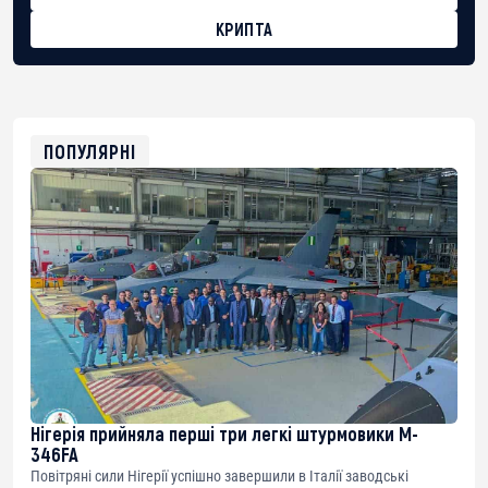
КРИПТА
BTC
bc1qg0z99m95fte7kj8faa7h2kvnq92wvc53exe8gm
USDT
0x8676644fA7B6d328310283cAC1065Ae01d97CEe7
ETH
0xfD02863D3289416fcF50975c9DFda13623f97758
ПОПУЛЯРНІ
Нігерія прийняла перші три легкі штурмовики M-
346FA
Повітряні сили Нігерії успішно завершили в Італії заводські