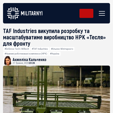
TAF Industries викупила розробку та
масштабуватиме виробництво НРК «Тесля»
для фронту
#Defense Tech і Miltech
#TAF Industries
#Альянс Мілітарного
#Наземні роботизовані комплекси (НРК)
#Україна
Анжеліка Кальченко
21 Травня, 2026
23:26