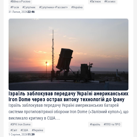
#Війна з Росією
#Звʼязок
#Космос
#Росія
#Супутник
#Супутники «Рассвет»
#Україна
31 Липня, 2026
22:46
Ізраїль заблокував передачу Україні американських
Iron Dome через острах витоку технологій до Ірану
Ізраїль заблокував передачу Україні американських батарей
системи протиповітряної оборони Iron Dome («Залізний купол»), що
викликало критику в США....
#ЗРК Iron Dome
#Ізраїль
#ППО та ПРО
#Світ
#США
#Україна
1 Серпня, 2026
11:39