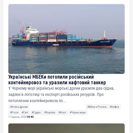
Українські МБЕКи потопили російський
контейнеровоз та уразили нафтовий танкер
У Чорному морі українські морські дрони уразили два судна,
задіяні в логістиці та експорті російських ресурсів. Про
потоплення контейнеровоза по...
#Атака дронів
#Війна з Росією
#Нафта
#Росія
#Світ
#Судно
#Україна
#Флот
#Чорне море
1 Серпня, 2026
14:43