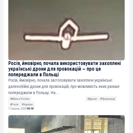
Росія, ймовірно, почала використовувати захоплені
українські дрони для провокацій — про це
попереджали в Польщі
Росія, ймовірно, почала застосовувати захоплені українські
далекобійні дрони для провокацій, про можливість яких раніше
попереджали в Польщі. На...
#Війна з Росією
#Дрони
#Провокації
#Росія
#Україна
1 Серпня, 2026
19:19