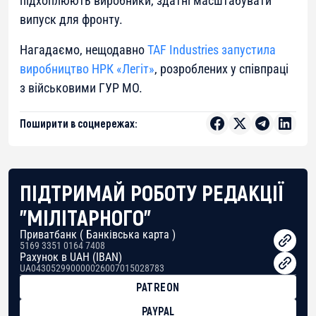
підхоплюють виробники, здатні масштабувати
випуск для фронту.
Нагадаємо, нещодавно
TAF Industries запустила
виробництво НРК «Легіт»
, розроблених у співпраці
з військовими ГУР МО.
Поширити в соцмережах:
ПІДТРИМАЙ РОБОТУ РЕДАКЦІЇ
"МІЛІТАРНОГО"
Приватбанк ( Банківська карта )
5169 3351 0164 7408
Рахунок в UAH (IBAN)
UA043052990000026007015028783
PATREON
PAYPAL