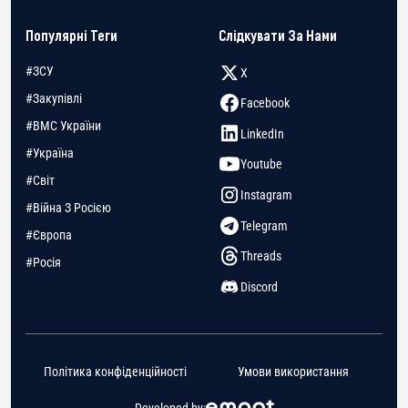
Популярні Теги
Слідкувати За Нами
#ЗСУ
X
#Закупівлі
Facebook
#ВМС України
LinkedIn
#Україна
Youtube
#Світ
Instagram
#Війна З Росією
Telegram
#Європа
Threads
#Росія
Discord
Політика конфіденційності
Умови використання
Developed by: