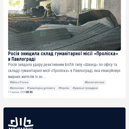
Росія знищила склад гуманітарної місії «Проліска»
в Павлограді
Росія завдала удару реактивним БпЛА типу «Шахед» по офісу та
складу гуманітарної місії «Проліска» в Павлограді, яка евакуйовує
мирних жителів із зо...
#Війна з Росією
#Воєнні злочини
#Волонтери
#Гуманітарна допомога
#Україна
#Цивільні громадяни
1 Серпня, 2026
20:33