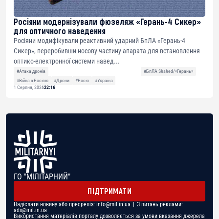
Росіяни модернізували фюзеляж «Герань-4 Сикер»
для оптичного наведення
Росіяни модифікували реактивний ударний БпЛА «Герань-4
Сикер», переробивши носову частину апарата для встановлення
оптико-електронної системи навед...
#Атака дронів
#БпЛА Shahed/«Герань»
#Війна з Росією
#Дрони
#Росія
#Україна
1 Серпня, 2026
22:16
ГО "МІЛІТАРНИЙ"
ПІДТРИМАТИ
Надіслати новину або пресреліз:
info@mil.in.ua
| З питань реклами:
ads@mil.in.ua
Використання матеріалів порталу дозволяється за умови вказання джерела