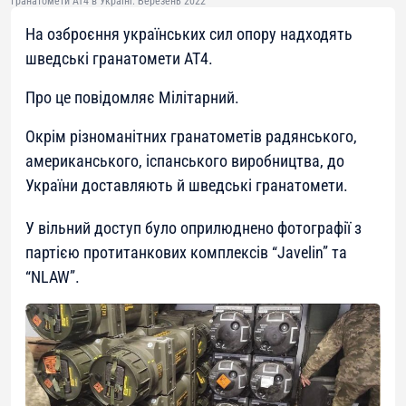
Гранатомети AT4 в Україні. Березень 2022
На озброєння українських сил опору надходять
шведські гранатомети AT4.
Про це повідомляє Мілітарний.
Окрім різноманітних гранатометів радянського,
американського, іспанського виробництва, до
України доставляють й шведські гранатомети.
У вільний доступ було оприлюднено фотографії з
партією протитанкових комплексів “Javelin” та
“NLAW”.