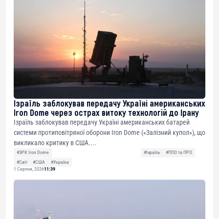
Ізраїль заблокував передачу Україні американських
Iron Dome через острах витоку технологій до Ірану
Ізраїль заблокував передачу Україні американських батарей
системи протиповітряної оборони Iron Dome («Залізний купол»), що
викликало критику в США....
#ЗРК Iron Dome
#Ізраїль
#ППО та ПРО
#Світ
#США
#Україна
1 Серпня, 2026
11:39