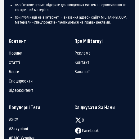
обов'язкове пряме, відкрите для пошукових систем гіперпосилання на
конкретний матеріал
при публікації не в Інтернеті – вказання адреси сайту MILITARNYI.COM.
Матеріали «Спецпроектів» публікуються на правах реклами.
Контент
Про Militarnyi
Новини
Реклама
Статті
Контакт
Блоги
Вакансії
Спецпроекти
Відеоконтент
Популярні Теги
Слідкувати За Нами
#ЗСУ
X
#Закупівлі
Facebook
#ВМС України