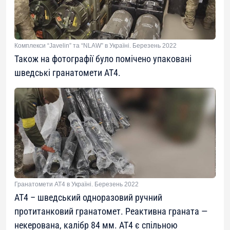
Комплекси “Javelin” та “NLAW” в Україні. Березень 2022
Також на фотографії було помічено упаковані
шведські гранатомети AT4.
Гранатомети AT4 в Україні. Березень 2022
AT4 – шведський одноразовий ручний
протитанковий гранатомет. Реактивна граната —
некерована, калібр 84 мм. AT4 є спільною