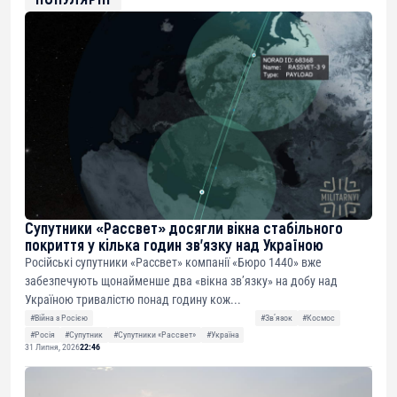
Супутники «Рассвет» досягли вікна стабільного
покриття у кілька годин зв’язку над Україною
Російські супутники «Рассвет» компанії «Бюро 1440» вже
забезпечують щонайменше два «вікна зв’язку» на добу над
Україною тривалістю понад годину кож...
#Війна з Росією
#Звʼязок
#Космос
#Росія
#Супутник
#Супутники «Рассвет»
#Україна
31 Липня, 2026
22:46