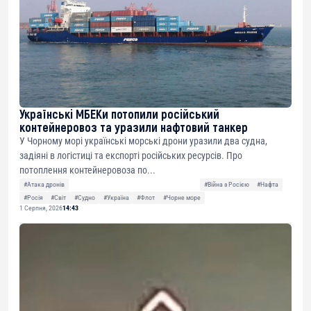
Українські МБЕКи потопили російський
контейнеровоз та уразили нафтовий танкер
У Чорному морі українські морські дрони уразили два судна,
задіяні в логістиці та експорті російських ресурсів. Про
потоплення контейнеровоза по...
#Атака дронів
#Війна з Росією
#Нафта
#Росія
#Світ
#Судно
#Україна
#Флот
#Чорне море
1 Серпня, 2026
14:43