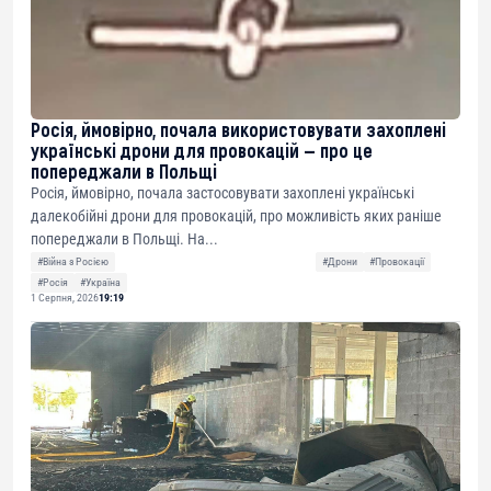
Росія, ймовірно, почала використовувати захоплені
українські дрони для провокацій — про це
попереджали в Польщі
Росія, ймовірно, почала застосовувати захоплені українські
далекобійні дрони для провокацій, про можливість яких раніше
попереджали в Польщі. На...
#Війна з Росією
#Дрони
#Провокації
#Росія
#Україна
1 Серпня, 2026
19:19