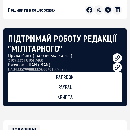
Поширити в соцмережах:
ПІДТРИМАЙ РОБОТУ РЕДАКЦІЇ
"МІЛІТАРНОГО"
Приватбанк ( Банківська карта )
5169 3351 0164 7408
Рахунок в UAH (IBAN)
UA043052990000026007015028783
PATREON
PAYPAL
КРИПТА
BTC
bc1qg0z99m95fte7kj8faa7h2kvnq92wvc53exe8gm
USDT
0x8676644fA7B6d328310283cAC1065Ae01d97CEe7
ETH
0xfD02863D3289416fcF50975c9DFda13623f97758
ПОПУЛЯРНІ