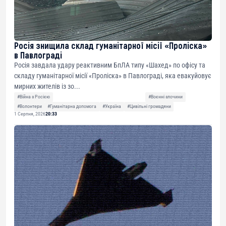
Росія знищила склад гуманітарної місії «Проліска»
в Павлограді
Росія завдала удару реактивним БпЛА типу «Шахед» по офісу та
складу гуманітарної місії «Проліска» в Павлограді, яка евакуйовує
мирних жителів із зо...
#Війна з Росією
#Воєнні злочини
#Волонтери
#Гуманітарна допомога
#Україна
#Цивільні громадяни
1 Серпня, 2026
20:33