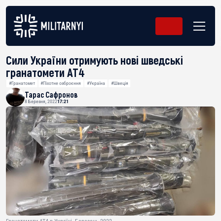
Сили України отримують нові шведські
гранатомети AT4
#Гранатомет
#Піхотне озброєння
#Україна
#Швеція
Тарас Сафронов
8 Березня, 2022
17:21