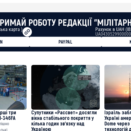
РИМАЙ РОБОТУ РЕДАКЦІЇ "МІЛІТАР
ька карта )
Рахунок в UAH (I
UA0430529900000
ON
PAYPAL
8faa7h2kvnq92wvc53exe8gm
8310283cAC1065Ae01d97CEe7
cF50975c9DFda13623f97758
ерші три
Супутники «Рассвет» досягли
Ізраїль заб
M-346FA
вікна стабільного покриття у
Україні аме
кілька годин зв’язку над
Dome через 
спішно
Україною
технологій 
дські