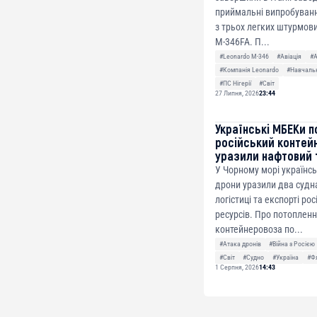
приймальні випробуванн
з трьох легких штурмови
M-346FA. П...
#Leonardo M-346
#Авіація
#
#Компанія Leonardo
#Навчальн
#ПС Нігерії
#Світ
27 Липня, 2026
23:44
Українські МБЕКи п
російський контей
уразили нафтовий 
У Чорному морі українсь
дрони уразили два судна
логістиці та експорті ро
ресурсів. Про потоплен
контейнеровоза по...
#Атака дронів
#Війна з Росією
#Світ
#Судно
#Україна
#Ф
1 Серпня, 2026
14:43