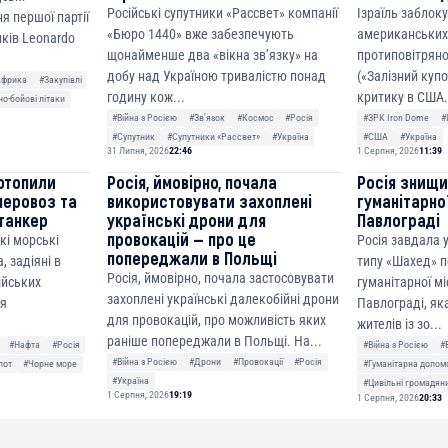
Російські супутники «Рассвет» компанії
Ізраїль заблок
я першої партії
«Бюро 1440» вже забезпечують
американських
ків Leonardo
щонайменше два «вікна зв’язку» на
протиповітряно
добу над Україною тривалістю понад
(«Залізний куп
Африка
#Закупівлі
годину кож...
критику в США.
о-бойові літаки
#Війна з Росією
#Звʼязок
#Космос
#Росія
#ЗРК Iron Dome
#
#Супутник
#Супутники «Рассвет»
#Україна
#США
#Україна
31 Липня, 2026
22:46
1 Серпня, 2026
11:39
отопили
Росія, ймовірно, почала
Росія знищ
неровоз та
використовувати захоплені
гуманітарної
танкер
українські дрони для
Павлограді
провокацій — про це
кі морські
Росія завдала
попереджали в Польщі
, задіяні в
типу «Шахед» п
Росія, ймовірно, почала застосовувати
сійських
гуманітарної мі
захоплені українські далекобійні дрони
ня
Павлограді, як
для провокацій, про можливість яких
жителів із зо...
раніше попереджали в Польщі. На...
#Нафта
#Росія
#Війна з Росією
#
#Війна з Росією
#Дрони
#Провокації
#Росія
лот
#Чорне море
#Гуманітарна допом
#Україна
#Цивільні громадян
1 Серпня, 2026
19:19
1 Серпня, 2026
20:33