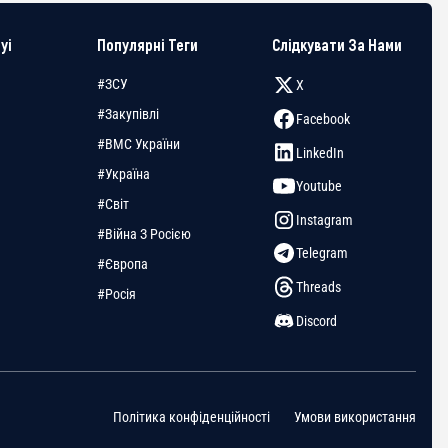
yi
Популярні Теги
Слідкувати За Нами
#ЗСУ
X
#Закупівлі
Facebook
#ВМС України
LinkedIn
#Україна
Youtube
#Світ
Instagram
#Війна З Росією
Telegram
#Європа
Threads
#Росія
Discord
Політика конфіденційності
Умови використання