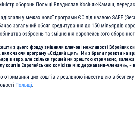
міністр оборони Польщі Владислав Косіняк-Камиш, переда
адіслали у межах нової програми ЄС під назвою SAFE (Securi
дбачає загальний обсяг кредитування до 150 мільярдів євр
бництва озброєнь та зміцнення європейського оборонного
кошти з цього фонду зміцнили ключові можливості Збройних си
, включаючи програму «Східний щит». Ми зібрали проекти на вр
ьярдів євро, але скільки грошей ми зрештою отримаємо, залежат
лу коштів Європейською комісією між державами-членами», – на
що отримання цих коштів є реальною інвестицією в безпеку
ловості
Польщі
.