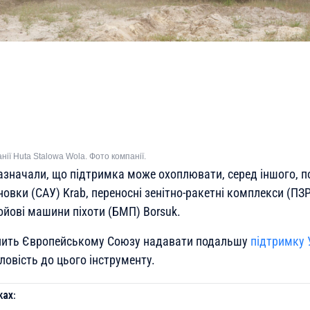
нії Huta Stalowa Wola. Фото компанії.
зазначали, що підтримка може охоплювати, серед іншого, п
новки (САУ) Krab, переносні зенітно-ракетні комплекси (ПЗР
бойові машини піхоти (БМП) Borsuk.
лить Європейському Союзу надавати подальшу
підтримку 
ловість до цього інструменту.
ах: