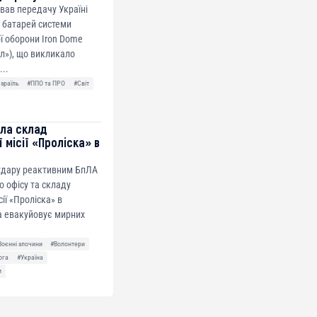
ував передачу Україні
 батарей системи
ї оборони Iron Dome
ол»), що викликало
...
Ізраїль
#ППО та ПРО
#Світ
ила склад
 місії «Проліска» в
 удару реактивним БпЛА
о офісу та складу
сії «Проліска» в
а евакуйовує мирних
Воєнні злочини
#Волонтери
ога
#Україна
и