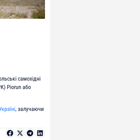
ольські самохідні
К) Piorun або
Україні
, залучаючи