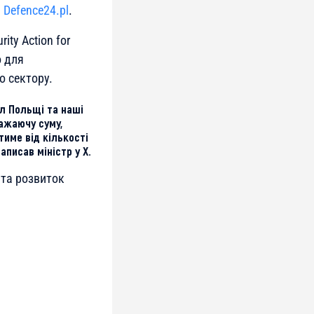
є
Defence24.pl
.
ty Action for
о для
 сектору.
л Польщі та наші
ажаючу суму,
име від кількості
писав міністр у X.
 та розвиток