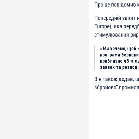
Про це повідомив 
Попередній запит н
Europe), яка пере
стимулювання виро
«Ми хочемо, щоб 
програми безпеки
приблизно 45 міл
заявок та розподі
Він також додав, 
збройової промис