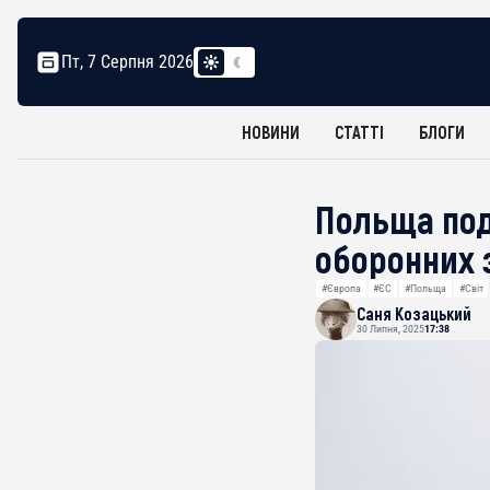
Пт, 7 Серпня 2026
НОВИНИ
СТАТТІ
БЛОГИ
Польща под
оборонних 
#Європа
#ЄС
#Польща
#Світ
Саня Козацький
30 Липня, 2025
17:38