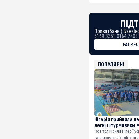
ПІДТ
Приватбанк ( Банківс
5169 3351 0164 7408
PATRE
BTC
bc1qg0z99m95fte7kj
USDT
ПОПУЛЯРНІ
0x8676644fA7B6d32
ETH
0xfD02863D3289416f
Нігерія прийняла п
легкі штурмовики 
Повітряні сили Нігерії у
завершили в Італії заво