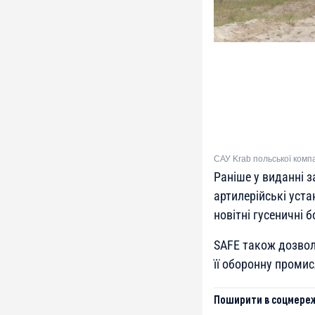
САУ Krab польської компа
Раніше у виданні 
артилерійські уста
новітні гусеничні 
SAFE також дозво
її оборонну промис
Поширити в соцмереж