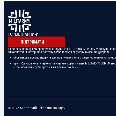
ГО "МІЛІТАРНИЙ"
ПІДТРИМАТИ
Надіслати новину або пресреліз:
info@mil.in.ua
| З питань реклами:
ads@mil.in.u
Використання матеріалів порталу дозволяється за умови вказання джерела
обов'язкове пряме, відкрите для пошукових систем гіперпосилання на конкр
при публікації не в Інтернеті – вказання адреси сайту MILITARNYI.COM. Мате
«Спецпроектів» публікуються на правах реклами.
© 2026 Мілітарний Всі права захищені.