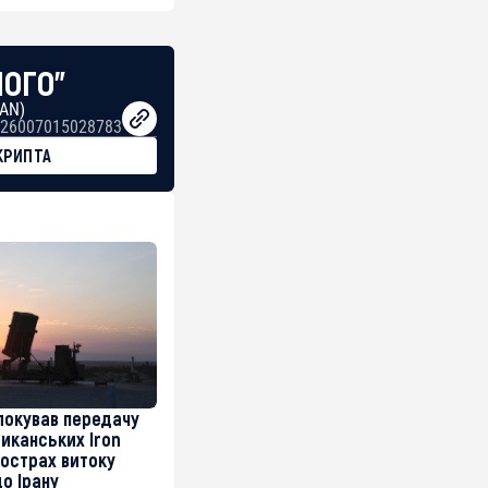
НОГО"
BAN)
26007015028783
КРИПТА
локував передачу
риканських Iron
острах витоку
до Ірану