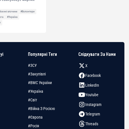
Воєнні злочини
#Волонтери
ога
#Україна
и
yi
Популярні Теги
Слідкувати За Нами
#ЗСУ
X
#Закупівлі
Facebook
#ВМС України
LinkedIn
#Україна
Youtube
#Світ
Instagram
#Війна З Росією
Telegram
#Європа
Threads
#Росія