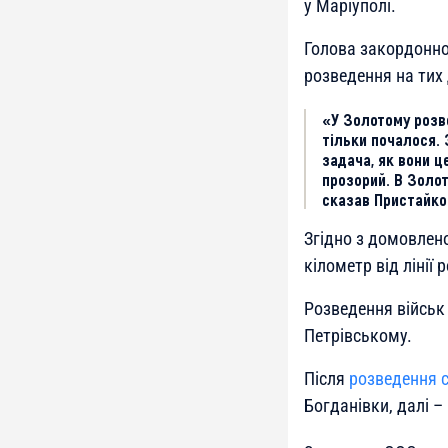
у Маріуполі.
Голова закордонно
розведення на тих 
«У Золотому розв
тільки почалося.
задача, як вони ц
прозорий. В Золот
сказав Пристайко
Згідно з домовлено
кілометр від лінії
Розведення військ 
Петрівському.
Після
розведення с
Богданівки, далі – 