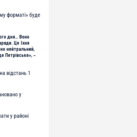
ому форматі» буде
ого дня… Воно
ряди. Це їхня
тно нейтральний,
де Петрівське», –
на відстань 1
ановано у
ати у районі