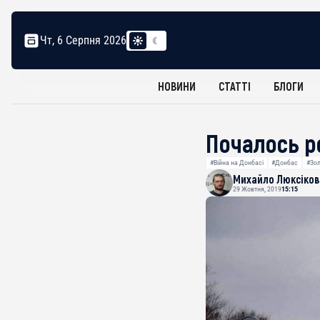
Чт, 6 Серпня 2026
НОВИНИ
СТАТТІ
БЛОГИ
Почалось р
#Війна на Донбасі
#Донбас
#Зо
Михайло Люксіков
29 Жовтня, 2019
15:15