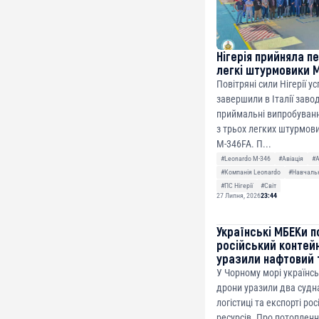
Нігерія прийняла п
легкі штурмовики 
Повітряні сили Нігерії у
завершили в Італії заво
приймальні випробуванн
з трьох легких штурмови
M-346FA. П...
#Leonardo M-346
#Авіація
#
#Компанія Leonardo
#Навчальн
#ПС Нігерії
#Світ
27 Липня, 2026
23:44
Українські МБЕКи п
російський контей
уразили нафтовий 
У Чорному морі українсь
дрони уразили два судна
логістиці та експорті ро
ресурсів. Про потоплен