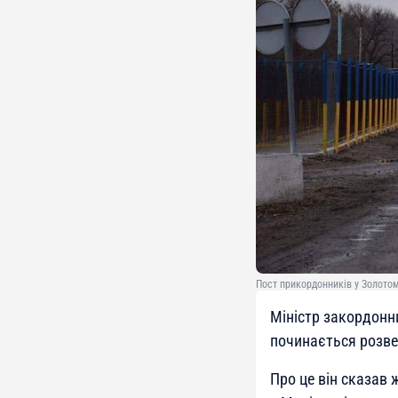
Пост прикордонників у Золото
Міністр закордонн
починається розвед
Про це він сказав 