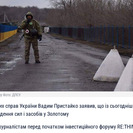
му Фото: ДПСУ
их справ України Вадим Пристайко заявив, що із сьогодні
ення сил і засобів у Золотому
журналістам перед початком інвестиційного форуму RE:THINK