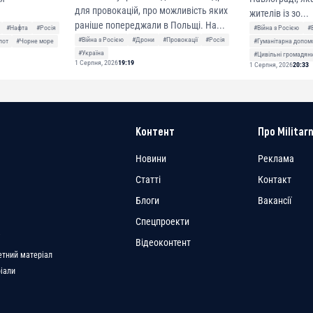
для провокацій, про можливість яких
жителів із зо...
раніше попереджали в Польщі. На...
#Нафта
#Росія
#Війна з Росією
#
#Війна з Росією
#Дрони
#Провокації
#Росія
лот
#Чорне море
#Гуманітарна допом
#Україна
#Цивільні громадян
1 Серпня, 2026
19:19
1 Серпня, 2026
20:33
Контент
Про Militarn
Новини
Реклама
Статті
Контакт
Блоги
Вакансії
Спецпроекти
a
Відеоконтент
етний матеріал
ріали