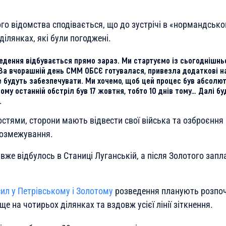
го відомства сподівається, що до зустрічі в «нормандськ
ділянках, які були погоджені.
едення відбувається прямо зараз. Ми стартуємо із сьогоднішнь
 За вчорашній день СММ ОБСЄ готувалася, привезла додаткові на
е будуть забезпечувати. Ми хочемо, щоб цей процес був абсолю
ому останній обстріл був 17 жовтня, тобто 10 днів тому… Далі бу
.
стями, сторони мають відвести свої війська та озброєння 
 розмежування.
вже відбулось в Станиці Луганській, а після Золотого запл
ил у Петрівському і Золотому
розведення планують розпоч
ще на чотирьох ділянках та вздовж усієї лінії зіткнення.