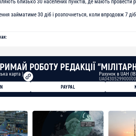
іляють близько 30 населених пунктів, де мають провести 
ення займатиме 30 діб і розпочнеться, коли впродовж 7 ді
ах:
РИМАЙ РОБОТУ РЕДАКЦІЇ "МІЛІТАР
ька карта )
Рахунок в UAH (I
UA0430529900000
ON
PAYPAL
8faa7h2kvnq92wvc53exe8gm
8310283cAC1065Ae01d97CEe7
cF50975c9DFda13623f97758