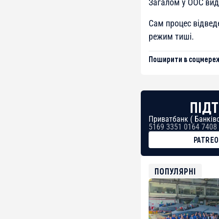
Загалом у ООС вид
Сам процес відвед
режим тиші.
Поширити в соцмереж
ПІДТ
Приватбанк ( Банківс
5169 3351 0164 7408
PATRE
BTC
bc1qg0z99m95fte7kj
USDT
ПОПУЛЯРНІ
0x8676644fA7B6d32
ETH
0xfD02863D3289416f