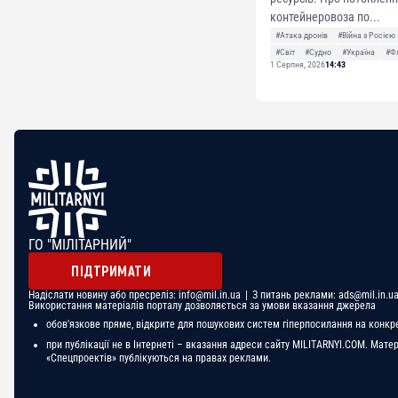
контейнеровоза по...
#Атака дронів
#Війна з Росією
#Світ
#Судно
#Україна
#Ф
1 Серпня, 2026
14:43
ГО "МІЛІТАРНИЙ"
ПІДТРИМАТИ
Надіслати новину або пресреліз:
info@mil.in.ua
| З питань реклами:
ads@mil.in.u
Використання матеріалів порталу дозволяється за умови вказання джерела
обов'язкове пряме, відкрите для пошукових систем гіперпосилання на конкр
при публікації не в Інтернеті – вказання адреси сайту MILITARNYI.COM. Мате
«Спецпроектів» публікуються на правах реклами.