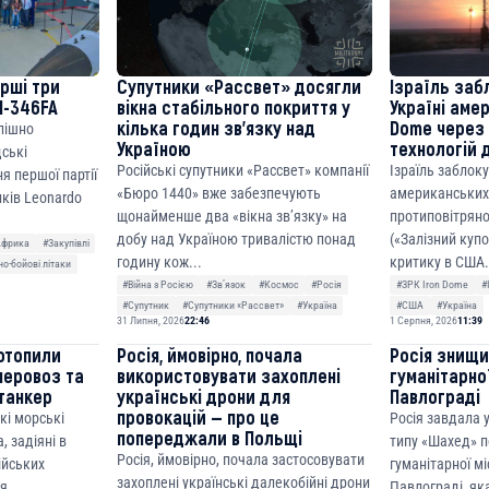
ерші три
Супутники «Рассвет» досягли
Ізраїль заб
M-346FA
вікна стабільного покриття у
Україні аме
кілька годин зв’язку над
Dome через 
спішно
Україною
технологій 
дські
Російські супутники «Рассвет» компанії
Ізраїль заблок
я першої партії
«Бюро 1440» вже забезпечують
американських
ків Leonardo
щонайменше два «вікна зв’язку» на
протиповітряно
добу над Україною тривалістю понад
(«Залізний куп
Африка
#Закупівлі
годину кож...
критику в США.
о-бойові літаки
#Війна з Росією
#Звʼязок
#Космос
#Росія
#ЗРК Iron Dome
#
#Супутник
#Супутники «Рассвет»
#Україна
#США
#Україна
31 Липня, 2026
22:46
1 Серпня, 2026
11:39
отопили
Росія, ймовірно, почала
Росія знищ
неровоз та
використовувати захоплені
гуманітарної
танкер
українські дрони для
Павлограді
провокацій — про це
кі морські
Росія завдала
попереджали в Польщі
, задіяні в
типу «Шахед» п
Росія, ймовірно, почала застосовувати
сійських
гуманітарної мі
захоплені українські далекобійні дрони
ня
Павлограді, як