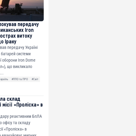
локував передачу
риканських Iron
острах витоку
до Ірану
ував передачу Україні
 батарей системи
ї оборони Iron Dome
ол»), що викликало
...
Ізраїль
#ППО та ПРО
#Світ
ила склад
 місії «Проліска» в
 удару реактивним БпЛА
о офісу та складу
сії «Проліска» в
а евакуйовує мирних