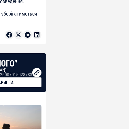
розведення.
б зберігатиметься
НОГО"
BAN)
26007015028783
КРИПТА