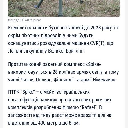
Вигляд ПТРК “Spike”
Комплекси мають бути поставлені до 2023 року та
окрім піхотних підрозділів ними будуть
оснащуватись розвідувальні машини CVR(T), що
Латвія закупила у Великої Британії.
Протитанковий ракетний комплекс «Spike»
використовується в 28 країнах арміях світу, в тому
числі Литви, Польщі, Фінляндії та армії Німеччини.
ПТРК “Spike” – сімейство ізраїльських
багатофункціональних протитанкових ракетних
комплексів розроблених фірмою “Rafael”. В
залежності від типу ракет може вражати цілі на
відстанях від 400 метрів до 8 км.