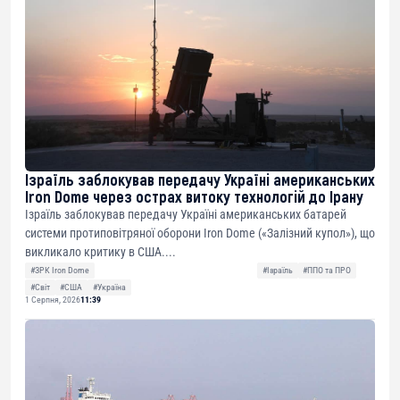
Ізраїль заблокував передачу Україні американських
Iron Dome через острах витоку технологій до Ірану
Ізраїль заблокував передачу Україні американських батарей
системи протиповітряної оборони Iron Dome («Залізний купол»), що
викликало критику в США....
#ЗРК Iron Dome
#Ізраїль
#ППО та ПРО
#Світ
#США
#Україна
1 Серпня, 2026
11:39