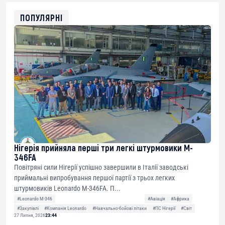
ETH
0xfD02863D3289416fcF50975c9DFda13623f97758
ПОПУЛЯРНІ
Нігерія прийняла перші три легкі штурмовики M-
346FA
Повітряні сили Нігерії успішно завершили в Італії заводські
приймальні випробування першої партії з трьох легких
штурмовиків Leonardo M-346FA. П...
#Leonardo M-346
#Авіація
#Африка
#Закупівлі
#Компанія Leonardo
#Навчально-бойові літаки
#ПС Нігерії
#Світ
27 Липня, 2026
23:44