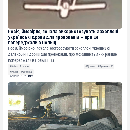
Росія, ймовірно, почала використовувати захоплені
українські дрони для провокацій — про це
попереджали в Польщі
Росія, ймовірно, почала застосовувати захоплені українські
далекобійні дрони для провокацій, про можливість яких раніше
попереджали в Польщі. На...
#Війна з Росією
#Дрони
#Провокації
#Росія
#Україна
1 Серпня, 2026
19:19