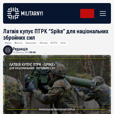
Латвія купує ПТРК “Spike” для національних
збройних сил
#Spike
#Балтія
#Закупівлі
#Латвія
#ПТРК
#Світ
Редакція
13 Лютого, 2018
09:06