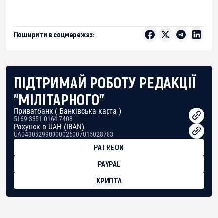
Поширити в соцмережах:
ПІДТРИМАЙ РОБОТУ РЕДАКЦІЇ
"МІЛІТАРНОГО"
Приватбанк ( Банківська карта )
5169 3351 0164 7408
Рахунок в UAH (IBAN)
UA043052990000026007015028783
PATREON
PAYPAL
КРИПТА
BTC
bc1qg0z99m95fte7kj8faa7h2kvnq92wvc53exe8gm
USDT
0x8676644fA7B6d328310283cAC1065Ae01d97CEe7