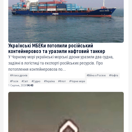
Українські МБЕКи потопили російський
контейнеровоз та уразили нафтовий танкер
У Чорному морі українські морські дрони уразили два судна,
задіяні в логістиці та експорті російських ресурсів. Про
потоплення контейнеровоза по...
#Атака дронів
#Війна з Росією
#Нафта
#Росія
#Світ
#Судно
#Україна
#Флот
#Чорне море
1 Серпня, 2026
14:43