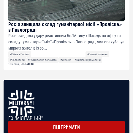
Росія знищила склад гуманітарної місії «Проліска»
в Павлограді
Росія завдала удару реактивним БпЛА типу «Шахед» по офісу та
складу гуманітарної місії «Проліска» в Павлограді, яка евакуйовує
мирних жителів із зо...
#Війна з Росією
#Воєнні злочини
#Волонтери
#Гуманітарна допомога
#Україна
#Цивільні громадяни
1 Серпня, 2026
20:33
ГО "МІЛІТАРНИЙ"
ПІДТРИМАТИ