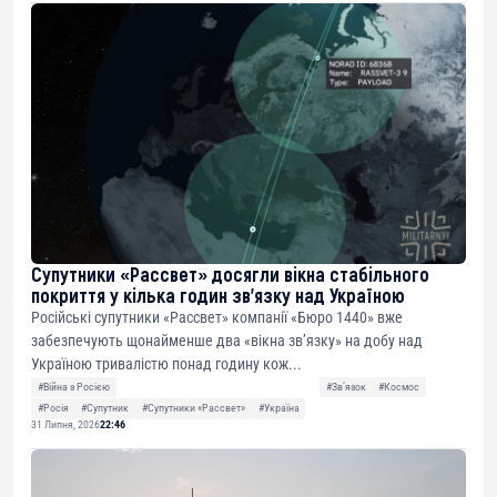
Супутники «Рассвет» досягли вікна стабільного
покриття у кілька годин зв’язку над Україною
Російські супутники «Рассвет» компанії «Бюро 1440» вже
забезпечують щонайменше два «вікна зв’язку» на добу над
Україною тривалістю понад годину кож...
#Війна з Росією
#Звʼязок
#Космос
#Росія
#Супутник
#Супутники «Рассвет»
#Україна
31 Липня, 2026
22:46