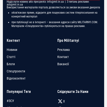
Надіслати новину або пресреліз:
info@mil.in.ua
| З питань реклами:
ads@mil.in.ua
Використання матеріалів порталу дозволяється за умови вказання джерела
обов'язкове пряме, відкрите для пошукових систем гіперпосилання на
конкретний матеріал
при публікації не в Інтернеті – вказання адреси сайту MILITARNYI.COM.
Матеріали «Спецпроектів» публікуються на правах реклами.
Контент
Про Militarnyi
Новини
Реклама
Статті
Контакт
Блоги
Вакансії
Спецпроекти
Відеоконтент
Популярні Теги
Слідкувати За Нами
#ЗСУ
X