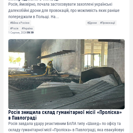
Росія, ймовірно, почала застосовувати захоплені українські
далекобійні дрони для провокацій, про можливість яких раніше
попереджали в Польщі. На...
#Війна з Росією
#Дрони
#Провокації
#Росія
#Україна
1 Серпня, 2026
19:19
Росія знищила склад гуманітарної місії «Проліска»
в Павлограді
Росія завдала удару реактивним БпЛА типу «Шахед» по офісу та
складу гуманітарної місії «Проліска» в Павлограді, яка евакуйовує