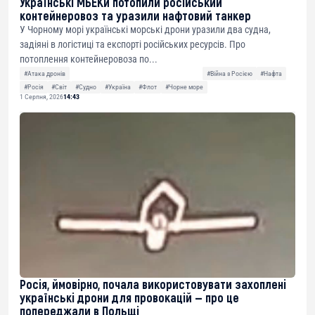
Українські МБЕКи потопили російський
контейнеровоз та уразили нафтовий танкер
У Чорному морі українські морські дрони уразили два судна,
задіяні в логістиці та експорті російських ресурсів. Про
потоплення контейнеровоза по...
#Атака дронів
#Війна з Росією
#Нафта
#Росія
#Світ
#Судно
#Україна
#Флот
#Чорне море
1 Серпня, 2026
14:43
Росія, ймовірно, почала використовувати захоплені
українські дрони для провокацій — про це
попереджали в Польщі