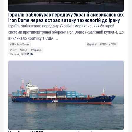
Ізраїль заблокував передачу Україні американських
Iron Dome через острах витоку технологій до Ірану
Ізраїль заблокував передачу Україні американських батарей
системи протиповітряної оборони Iron Dome («Залізний купол»), що
викликало критику в США....
#ЗРК Iron Dome
#Ізраїль
#ППО та ПРО
#Світ
#США
#Україна
1 Серпня, 2026
11:39