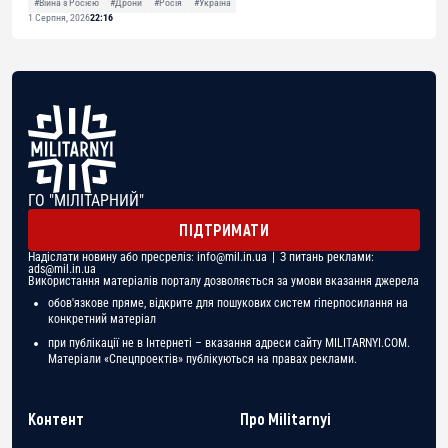
#Війна з Росією
#Дрони
#Росія
#Україна
1 Серпня, 2026
22:16
ГО "МІЛІТАРНИЙ"
ПІДТРИМАТИ
Надіслати новину або пресреліз:
info@mil.in.ua
| З питань реклами:
ads@mil.in.ua
Використання матеріалів порталу дозволяється за умови вказання джерела
обов'язкове пряме, відкрите для пошукових систем гіперпосилання на
конкретний матеріал
при публікації не в Інтернеті – вказання адреси сайту MILITARNYI.COM.
Матеріали «Спецпроектів» публікуються на правах реклами.
Контент
Про Militarnyi