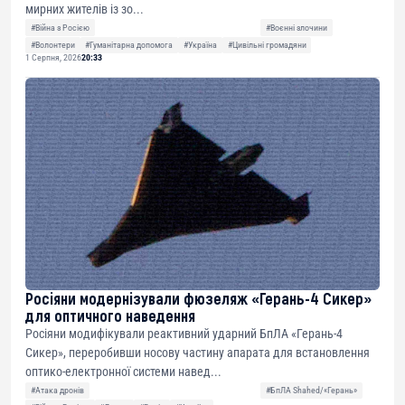
мирних жителів із зо...
#Війна з Росією
#Воєнні злочини
#Волонтери
#Гуманітарна допомога
#Україна
#Цивільні громадяни
1 Серпня, 2026
20:33
Росіяни модернізували фюзеляж «Герань-4 Сикер»
для оптичного наведення
Росіяни модифікували реактивний ударний БпЛА «Герань-4
Сикер», переробивши носову частину апарата для встановлення
оптико-електронної системи навед...
#Атака дронів
#БпЛА Shahed/«Герань»