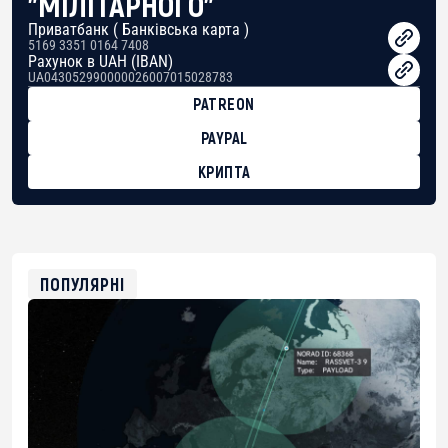
"МІЛІТАРНОГО"
Приватбанк ( Банківська карта )
5169 3351 0164 7408
Рахунок в UAH (IBAN)
UA043052990000026007015028783
PATREON
PAYPAL
КРИПТА
BTC
bc1qg0z99m95fte7kj8faa7h2kvnq92wvc53exe8gm
USDT
0x8676644fA7B6d328310283cAC1065Ae01d97CEe7
ETH
0xfD02863D3289416fcF50975c9DFda13623f97758
ПОПУЛЯРНІ