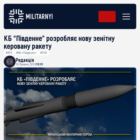
КБ “Південне” розробляє нову зенітну
керовану ракету
#ЗРК
#КБ «Південне»
#ОПК
Редакція
18 Травня, 2018
13:31