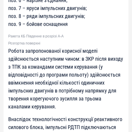
поз. 6 – нарізне з’єднання;
поз. 7 – яруси імпульсних двигунів;
поз. 8 – ряди імпульсних двигунів;
поз. 9 – бойове оснащення
Ракета КБ Південне в розрізі А-А
Розгортка поверхні
Робота запропонованої корисної моделі
здійснюється наступним чином: в ЗКР після виходу
з ТПК за командами системи керування (у
відповідності до програми польоту) здійснюється
ввімкнення необхідної кількості одиничних
імпульсних двигунів в потрібному напрямку для
творення корегуючого зусилля за трьома
каналами керування.
Внаслідок технологічності конструкції реактивного
силового блока, імпульсні РДТП підключаються