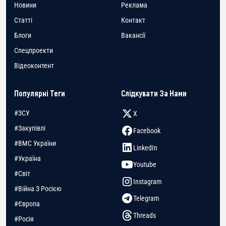
Новини
Реклама
Статті
Контакт
Блоги
Вакансії
Спецпроекти
Відеоконтент
Популярні Теги
Слідкувати За Нами
#ЗСУ
X
#Закупівлі
Facebook
#ВМС України
LinkedIn
#Україна
Youtube
#Світ
Instagram
#Війна З Росією
Telegram
#Європа
Threads
#Росія