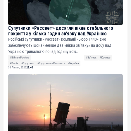
Супутники «Рассвет» досягли вікна стабільного
покриття у кілька годин зв’язку над Україною
Російські супутники «Рассвет» компанії «Бюро 1440» вже
забезпечують щонайменше два «вікна зв’язку» на добу над
Україною тривалістю понад годину кож...
#Війна з Росією
#Звʼязок
#Космос
#Росія
#Супутник
#Супутники «Рассвет»
#Україна
31 Липня, 2026
22:46