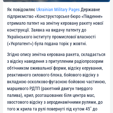
Як повідомляє
Ukrainian Military Pages
Державне
підприємство «Конструкторське бюро «Південне»
отримало патент на зенітну керовану ракету нової
конструкції. Заявка на видачу патенту до
Українського інституту промислової власності
(«Укрпатент») була подана торік у жовтні.
Згідно опису зенітна керована ракета, складається
з відсіку наведення з притупленим радіопрозорим
обтічником оживальної форми, відсіку керування,
реактивного силового блока, бойового відсіку з
вкладною осколково-фугасною бойовою частиною,
маршевого РДТП (ракетний двигун твердого
палива), крил, розташованих біля центра мас,
хвостового відсіку з аеродинамічними рулями, до
того ж крила та рулі повернуті під кутом 45˚ до