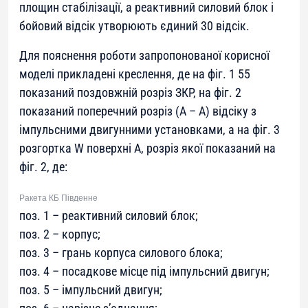
площин стабілізації, а реактивний силовий блок і
бойовий відсік утворюють єдиний 30 відсік.
Для пояснення роботи запропонованої корисної
моделі прикладені креслення, де на фіг. 1 55
показаний поздовжній розріз ЗКР, на фіг. 2
показаний поперечний розріз (А – А) відсіку з
імпульсними двигунними установками, а на фіг. 3
розгортка W поверхні А, розріз якої показаний на
фіг. 2, де:
Ракета КБ Південне
поз. 1 – реактивний силовий блок;
поз. 2 – корпус;
поз. 3 – грань корпуса силового блока;
поз. 4 – посадкове місце під імпульсний двигун;
поз. 5 – імпульсний двигун;