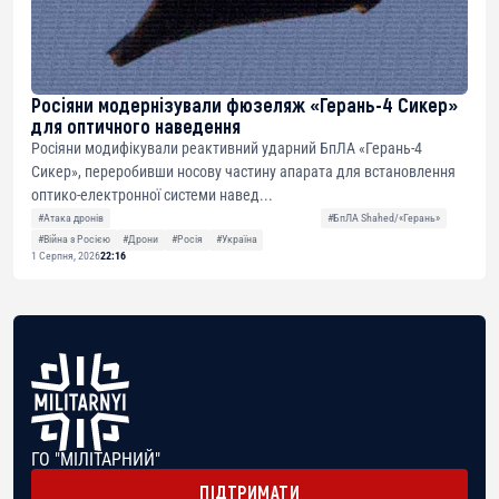
Росіяни модернізували фюзеляж «Герань-4 Сикер»
для оптичного наведення
Росіяни модифікували реактивний ударний БпЛА «Герань-4
Сикер», переробивши носову частину апарата для встановлення
оптико-електронної системи навед...
#Атака дронів
#БпЛА Shahed/«Герань»
#Війна з Росією
#Дрони
#Росія
#Україна
1 Серпня, 2026
22:16
ГО "МІЛІТАРНИЙ"
ПІДТРИМАТИ