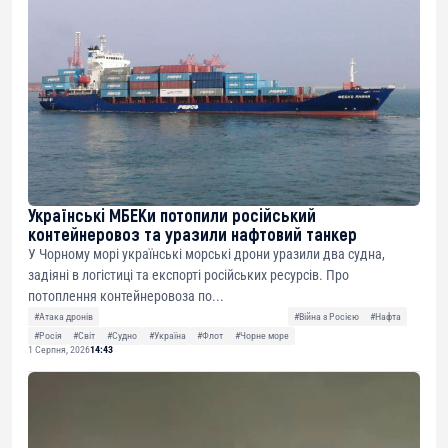
Українські МБЕКи потопили російський
контейнеровоз та уразили нафтовий танкер
У Чорному морі українські морські дрони уразили два судна,
задіяні в логістиці та експорті російських ресурсів. Про
потоплення контейнеровоза по...
#Атака дронів
#Війна з Росією
#Нафта
#Росія
#Світ
#Судно
#Україна
#Флот
#Чорне море
1 Серпня, 2026
14:43