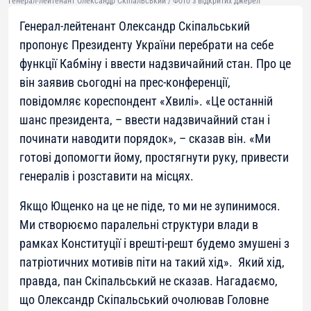
Генерал-лейтенант Олександр Скіпальський / Фото з відкритих джерел
Генерал-лейтенант Олександр Скіпальський
пропонує Президенту України перебрати на себе
функції Кабміну і ввести надзвичайний стан. Про це
він заявив сьогодні на прес-конференції,
повідомляє кореспондент «Хвилі». «Це останній
шанс президента, – ввести надзвичайний стан і
починати наводити порядок», – сказав він. «Ми
готові допомогти йому, простягнути руку, привести
генералів і розставити на місцях.
Якщо Ющенко на це не піде, то ми не зупинимося.
Ми створюємо паралельні структури влади в
рамках Конституції і врешті-решт будемо змушені з
патріотичних мотивів піти на такий хід». Який хід,
правда, пан Скіпальський не сказав. Нагадаємо,
що Олександр Скіпальський очолював Головне