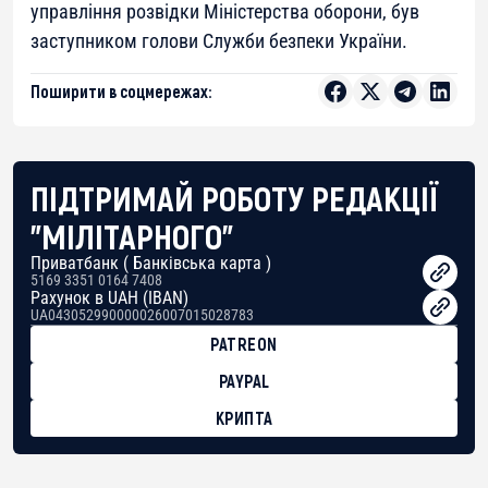
управління розвідки Міністерства оборони, був
заступником голови Служби безпеки України.
Поширити в соцмережах:
ПІДТРИМАЙ РОБОТУ РЕДАКЦІЇ
"МІЛІТАРНОГО"
Приватбанк ( Банківська карта )
5169 3351 0164 7408
Рахунок в UAH (IBAN)
UA043052990000026007015028783
PATREON
PAYPAL
КРИПТА
BTC
bc1qg0z99m95fte7kj8faa7h2kvnq92wvc53exe8gm
USDT