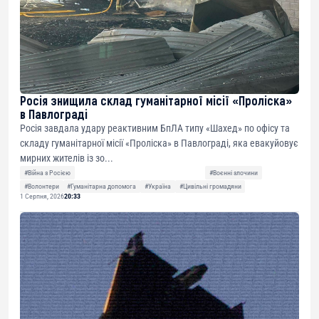
Росія знищила склад гуманітарної місії «Проліска»
в Павлограді
Росія завдала удару реактивним БпЛА типу «Шахед» по офісу та
складу гуманітарної місії «Проліска» в Павлограді, яка евакуйовує
мирних жителів із зо...
#Війна з Росією
#Воєнні злочини
#Волонтери
#Гуманітарна допомога
#Україна
#Цивільні громадяни
1 Серпня, 2026
20:33