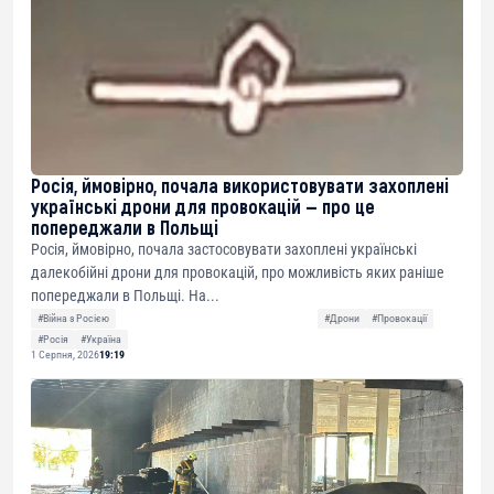
Росія, ймовірно, почала використовувати захоплені
українські дрони для провокацій — про це
попереджали в Польщі
Росія, ймовірно, почала застосовувати захоплені українські
далекобійні дрони для провокацій, про можливість яких раніше
попереджали в Польщі. На...
#Війна з Росією
#Дрони
#Провокації
#Росія
#Україна
1 Серпня, 2026
19:19