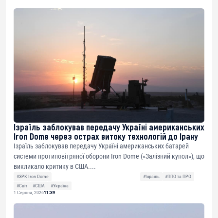
Ізраїль заблокував передачу Україні американських
Iron Dome через острах витоку технологій до Ірану
Ізраїль заблокував передачу Україні американських батарей
системи протиповітряної оборони Iron Dome («Залізний купол»), що
викликало критику в США....
#ЗРК Iron Dome
#Ізраїль
#ППО та ПРО
#Світ
#США
#Україна
1 Серпня, 2026
11:39