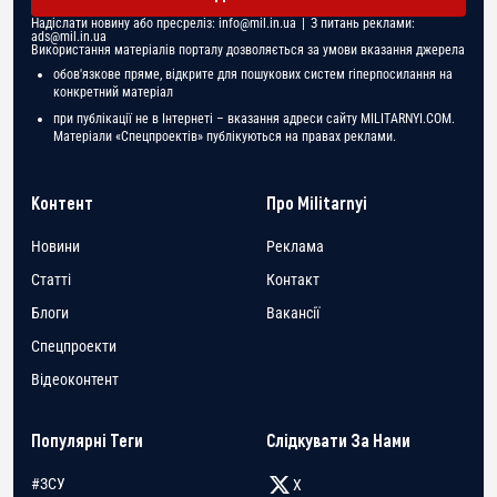
Надіслати новину або пресреліз:
info@mil.in.ua
| З питань реклами:
ads@mil.in.ua
Використання матеріалів порталу дозволяється за умови вказання джерела
обов'язкове пряме, відкрите для пошукових систем гіперпосилання на
конкретний матеріал
при публікації не в Інтернеті – вказання адреси сайту MILITARNYI.COM.
Матеріали «Спецпроектів» публікуються на правах реклами.
Контент
Про Militarnyi
Новини
Реклама
Статті
Контакт
Блоги
Вакансії
Спецпроекти
Відеоконтент
Популярні Теги
Слідкувати За Нами
#ЗСУ
X