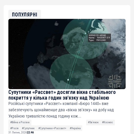
0x8676644fA7B6d328310283cAC1065Ae01d97CEe7
ETH
0xfD02863D3289416fcF50975c9DFda13623f97758
ПОПУЛЯРНІ
Супутники «Рассвет» досягли вікна стабільного
покриття у кілька годин зв’язку над Україною
Російські супутники «Рассвет» компанії «Бюро 1440» вже
забезпечують щонайменше два «вікна зв’язку» на добу над
Україною тривалістю понад годину кож...
#Війна з Росією
#Звʼязок
#Космос
#Росія
#Супутник
#Супутники «Рассвет»
#Україна
31 Липня, 2026
22:46