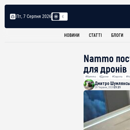
Пт, 7 Серпня 2026
НОВИНИ
СТАТТІ
БЛОГИ
Nammo пост
для дронів
#Nammo
#Дрони
#Європа
#Но
Дмитро Шумлянсь
29 Червня, 2026
21:21