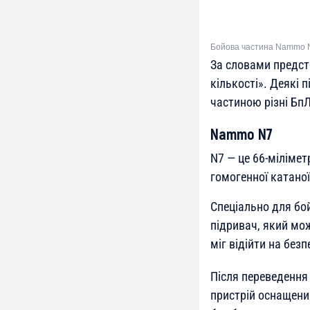
Бойова частина Nammo N7
За словами предста
кількості». Деякі
частиною різні Бп
Nammo N7
N7 — це 66-міліме
гомогенної катаної
Спеціально для бо
підривач, який мо
міг відійти на безп
Після переведення
пристрій оснащени