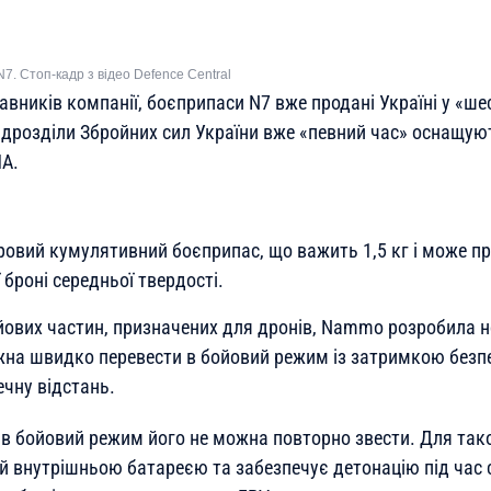
. Стоп-кадр з відео Defence Central
вників компанії, боєприпаси N7 вже продані Україні у «ше
 підрозділи Збройних сил України вже «певний час» оснащу
ЛА.
тровий кумулятивний боєприпас, що важить 1,5 кг і може п
 броні середньої твердості.
йових частин, призначених для дронів, Nammo розробила 
жна швидко перевести в бойовий режим із затримкою безп
ечну відстань.
 в бойовий режим його не можна повторно звести. Для так
й внутрішньою батареєю та забезпечує детонацію під час 