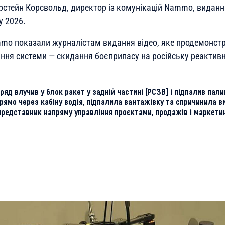
орстейн Корсвольд, директор із комунікацій Nammo, видан
y 2026.
mo показали журналістам видання відео, яке продемонст
ання системи — скидання боєприпасу на російську реактив
яд влучив у блок ракет у задній частині [РСЗВ] і підпалив пали
ямо через кабіну водія, підпалила вантажівку та спричинила ви
 представник напряму управління проєктами, продажів і маркет