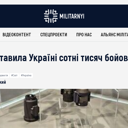
ВІДЕОКОНТЕНТ
СПЕЦПРОЕКТИ
ПРО НАС
АЛЬЯНС МІЛІТ
авила Україні сотні тисяч бойов
рвегія
#Світ
#Україна
кий