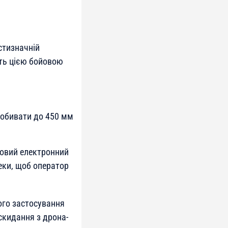
стизначній
ють цією бойовою
робивати до 450 мм
новий електронний
еки, щоб оператор
ого застосування
скидання з дрона-