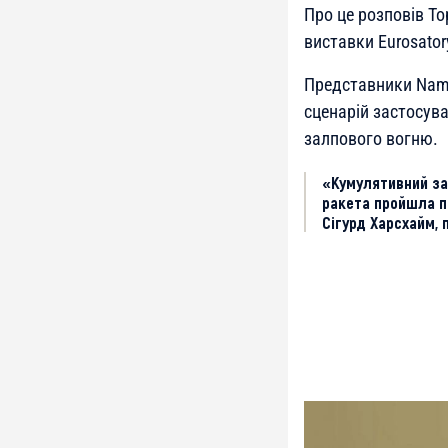
Про це розповів Т
виставки Eurosator
Представники Nam
сценарій застосув
залпового вогню.
«Кумулятивний зар
ракета пройшла пр
Сігурд Харсхайм,