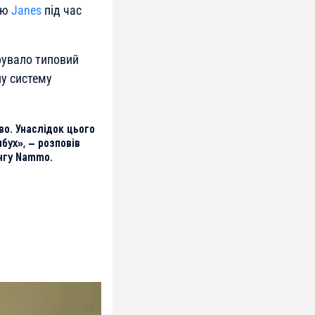
ню
Janes
під час
рувало типовий
ну систему
во. Унаслідок цього
бух», — розповів
ингу Nammo.