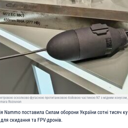
метровою осколково-фугасною протитанковою бойовою частиною N7 з мідним конусом, н
Tamara Rozouvan
я Nammo поставила Силам оборони України сотні тисяч к
 для скидання та FPV-дронів.