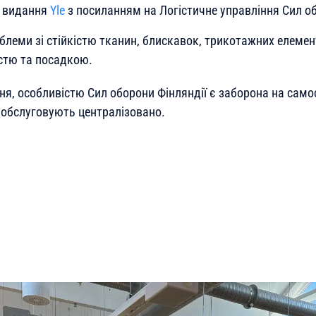
о видання
Yle
з посиланням на Логістичне управління Сил об
леми зі стійкістю тканин, блискавок, трикотажних елемент
істю та посадкою.
ня, особливістю Сил оборони Фінляндії є заборона на само
і обслуговують централізовано.