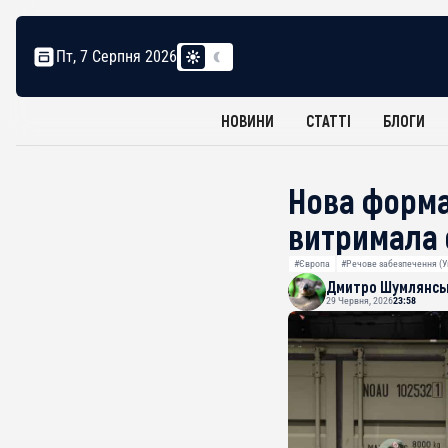
Пт, 7 Серпня 2026
НОВИНИ
СТАТТІ
БЛОГИ
Нова форма
витримала е
#Європа
#Речове забезпечення (У
Дмитро Шумлянсь
29 Червня, 2026
23:58