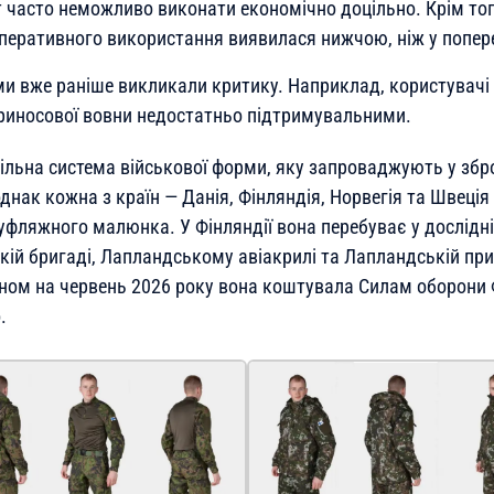
т часто неможливо виконати економічно доцільно. Крім тог
оперативного використання виявилася нижчою, ніж у попере
ми вже раніше викликали критику. Наприклад, користувач
риносової вовни недостатньо підтримувальними.
ільна система військової форми, яку запроваджують у збр
однак кожна з країн — Данія, Фінляндія, Норвегія та Швеці
фляжного малюнка. У Фінляндії вона перебуває у дослідній
ькій бригаді, Лапландському авіакрилі та Лапландській пр
таном на червень 2026 року вона коштувала Силам оборони 
.