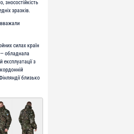
о, зносостійкість
дніх зразків.
і вважали
ойних силах країн
я — обладнала
 експлуатації з
икордонній
Фінляндії близько