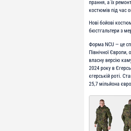
прання, а їх ремон
костюмів під час 
Нові бойові костю
бюстгальтери з ме
Форма NCU — це сп
Північної Європи, 
власну версію каму
2024 року в Єгерс
єгерській роті. С
25,7 мільйона євро