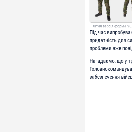
Літня версія форми NC
Під час випробуван
придатність для с
проблеми вже пові
Нагадаємо, що у т
Головнокомандува
забезпечення війс