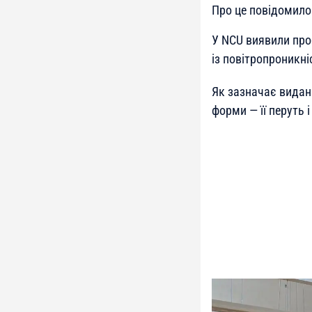
Про це повідомил
У NCU виявили проб
із повітропроникн
Як зазначає видан
форми — її перуть 