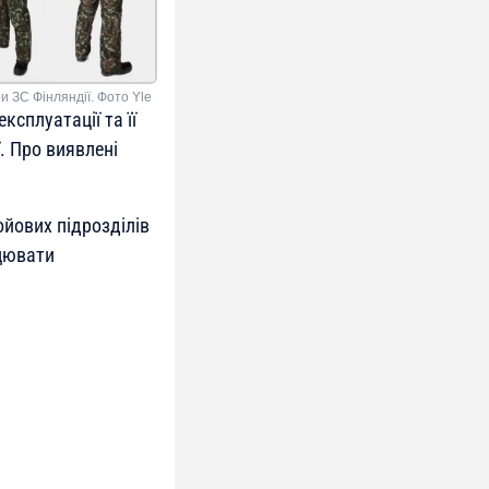
 ЗС Фінляндії. Фото Yle
сплуатації та її
. Про виявлені
ойових підрозділів
цювати