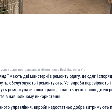
монту одягу розташована в Міккелі. Фото Ессі Марккула Yle
ндії мають дві майстерні з ремонту одягу, де одяг і спор
руть, обслуговують і ремонтують. Усі вироби перевіряють 
уть ремонтувати кілька разів, а навіть дуже пошкоджені р
тя в навчальному використанні.
чного управління, вироби недостатньо добре витримують 