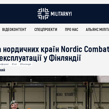
ВІДЕОКОНТЕНТ
СПЕЦПРОЕКТИ
ПРО НАС
АЛЬЯНС МІЛІТ
 нордичних країн Nordic Combat
ксплуатації у Фінляндії
ніформа)
#Світ
#Фінляндія
кий