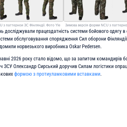
Зимова версія форми NCU з паттернои
U з паттернои ЗС Фінляндії. Фото Yle
ь досліджували працездатність системи бойового одягу в ек
истеми обслуговування спорядження Сил оборони Фінляндії
домили норвезького виробника Oskar Pedersen.
равні 2026 року стало відомо, що за запитом командирів б
ч ЗСУ Олександр Сирський доручив Силам логістики опра
ькових
формою з протиуламковими вставками
.