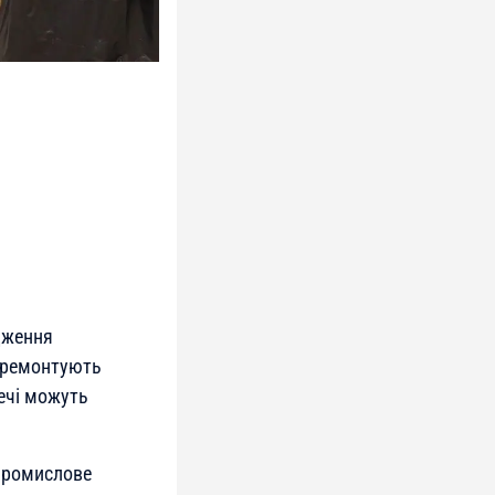
ядження
і ремонтують
ечі можуть
промислове