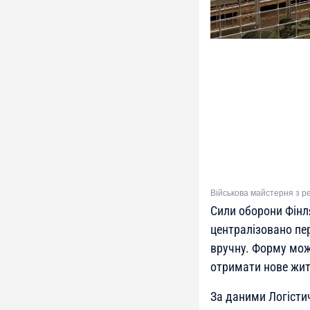
Військова майстерня з ре
Сили оборони Фінля
централізовано пе
вручну. Форму мож
отримати нове жит
За даними Логісти