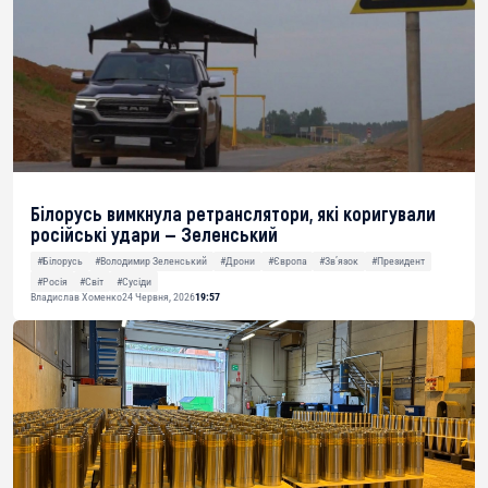
Білорусь вимкнула ретранслятори, які коригували
російські удари — Зеленський
#Білорусь
#Володимир Зеленський
#Дрони
#Європа
#Звʼязок
#Президент
#Росія
#Світ
#Сусіди
Владислав Хоменко
24 Червня, 2026
19:57