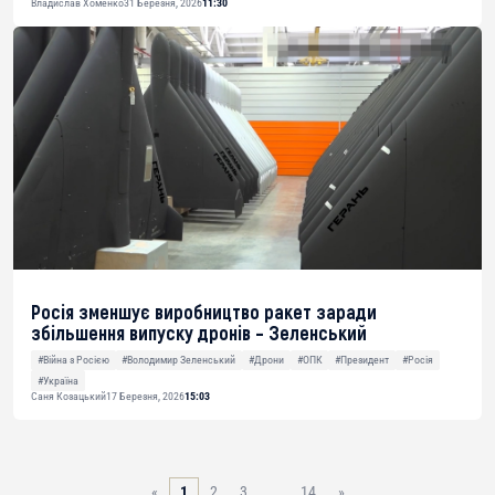
Владислав Хоменко
31 Березня, 2026
11:30
Росія зменшує виробництво ракет заради
збільшення випуску дронів – Зеленський
#Війна з Росією
#Володимир Зеленський
#Дрони
#ОПК
#Президент
#Росія
#Україна
Саня Козацький
17 Березня, 2026
15:03
«
1
2
3
…
14
»