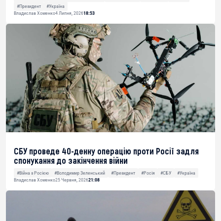
#Президент
#Україна
Владислав Хоменко
4 Липня, 2026
18:53
СБУ проведе 40-денну операцію проти Росії задля
спонукання до закінчення війни
#Війна з Росією
#Володимир Зеленський
#Президент
#Росія
#СБУ
#Україна
Владислав Хоменко
25 Червня, 2026
21:08