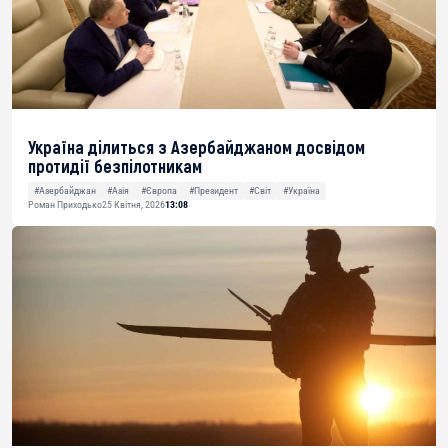
Україна ділиться з Азербайджаном досвідом
протидії безпілотникам
#Азербайджан
#Азія
#Європа
#Президент
#Світ
#Україна
Роман Приходько
25 Квітня, 2026
13:08