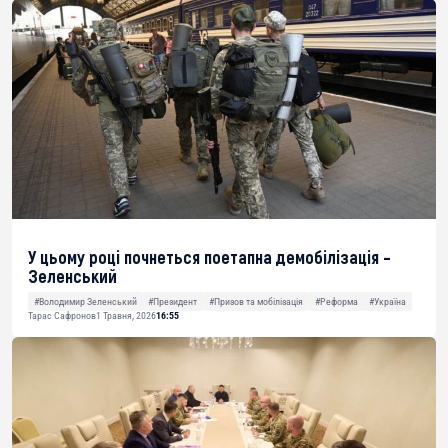
У цьому році почнеться поетапна демобілізація –
Зеленський
#Володимир Зеленський
#Президент
#Призов та мобілізація
#Реформа
#Україна
Тарас Сафронов
1 Травня, 2026
16:55