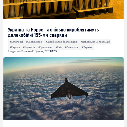
Україна та Норвегія спільно вироблятимуть
далекобійні 155-мм снаряди
#Артилерія
#Боєприпаси
#Виробництво боєприпасів
#Володимир Зеленський
#Європа
#Норвегія
#Президент
#Світ
#Співпраця
#Україна
Владислав Хоменко
11 Травня, 2026
07:35