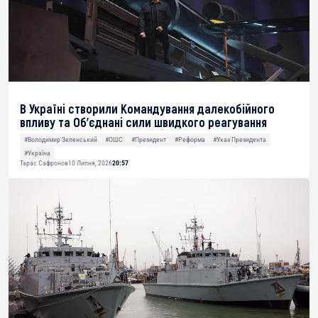
В Україні створили Командування далекобійного
впливу та Об’єднані сили швидкого реагування
#Володимир Зеленський
#ОШС
#Президент
#Реформа
#Указ Президента
#Україна
Тарас Сафронов
10 Липня, 2026
20:57