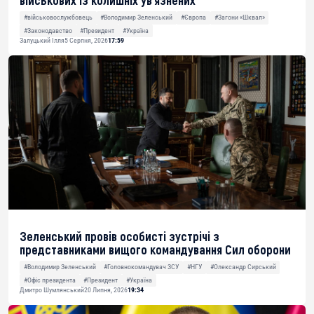
військових із колишніх ув’язнених
#військовослужбовець
#Володимир Зеленський
#Європа
#Загони «Шквал»
#Законодавство
#Президент
#Україна
Залуцький Ілля
5 Серпня, 2026
17:59
Зеленський провів особисті зустрічі з
представниками вищого командування Сил оборони
#Володимир Зеленський
#Головнокомандувач ЗСУ
#НГУ
#Олександр Сирський
#Офіс президента
#Президент
#Україна
Дмитро Шумлянський
20 Липня, 2026
19:34