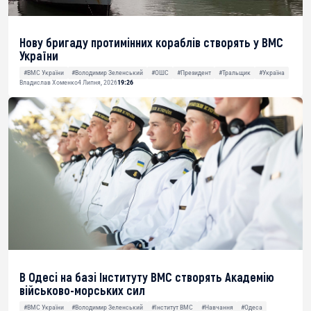
Нову бригаду протимінних кораблів створять у ВМС
України
#ВМС України
#Володимир Зеленський
#ОШС
#Президент
#Тральщик
#Україна
Владислав Хоменко
4 Липня, 2026
19:26
В Одесі на базі Інституту ВМС створять Академію
військово-морських сил
#ВМС України
#Володимир Зеленський
#Інститут ВМС
#Навчання
#Одеса