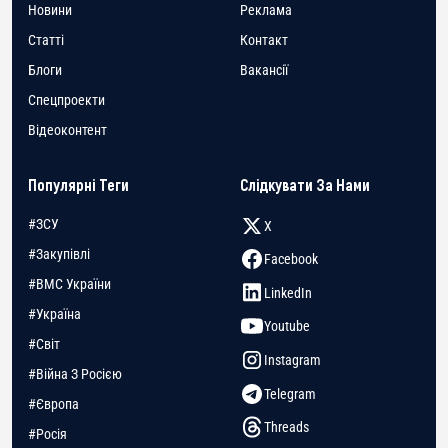
Новини
Реклама
Статті
Контакт
Блоги
Вакансії
Спецпроекти
Відеоконтент
Популярні Теги
Слідкувати За Нами
#ЗСУ
X
#Закупівлі
Facebook
#ВМС України
LinkedIn
#Україна
Youtube
#Світ
Instagram
#Війна З Росією
Telegram
#Європа
Threads
#Росія