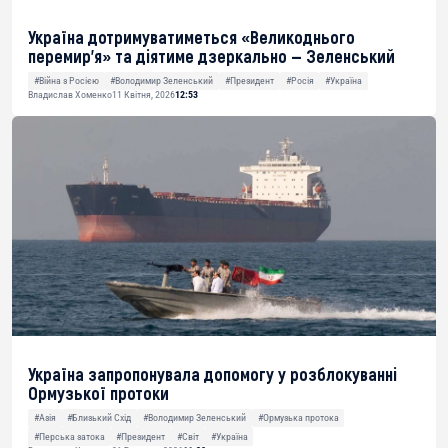
Україна дотримуватиметься «Великоднього
перемир’я» та діятиме дзеркально — Зеленський
#Війна з Росією
#Володимир Зеленський
#Президент
#Росія
#Україна
Владислав Хоменко
11 Квітня, 2026
12:53
Україна запропонувала допомогу у розблокуванні
Ормузької протоки
#Азія
#Близький Схід
#Володимир Зеленський
#Ормузька протока
#Перська затока
#Президент
#Світ
#Україна