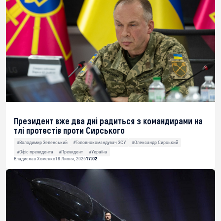
Президент вже два дні радиться з командирами на
тлі протестів проти Сирського
#Володимир Зеленський
#Головнокомандувач ЗСУ
#Олександр Сирський
#Офіс президента
#Президент
#Україна
Владислав Хоменко
18 Липня, 2026
17:02