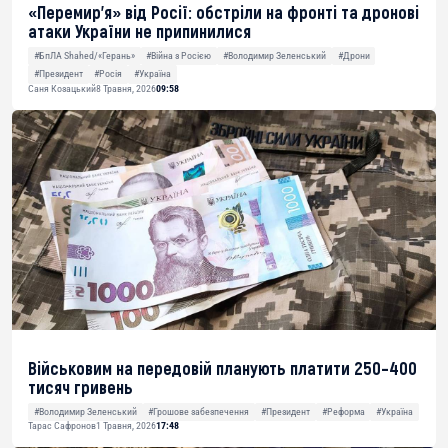
«Перемир’я» від Росії: обстріли на фронті та дронові
атаки України не припинилися
#БпЛА Shahed/«Герань»
#Війна з Росією
#Володимир Зеленський
#Дрони
#Президент
#Росія
#Україна
Саня Козацький
8 Травня, 2026
09:58
Військовим на передовій планують платити 250–400
тисяч гривень
#Володимир Зеленський
#Грошове забезпечення
#Президент
#Реформа
#Україна
Тарас Сафронов
1 Травня, 2026
17:48