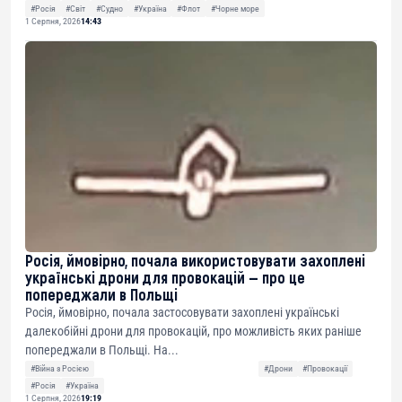
#Росія
#Світ
#Судно
#Україна
#Флот
#Чорне море
1 Серпня, 2026
14:43
Росія, ймовірно, почала використовувати захоплені
українські дрони для провокацій — про це
попереджали в Польщі
Росія, ймовірно, почала застосовувати захоплені українські
далекобійні дрони для провокацій, про можливість яких раніше
попереджали в Польщі. На...
#Війна з Росією
#Дрони
#Провокації
#Росія
#Україна
1 Серпня, 2026
19:19