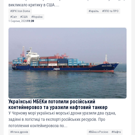
викликало критику в США....
#ЗРК Iron Dome
#Ізраїль
#ППО та ПРО
#Світ
#США
#Україна
1 Серпня, 2026
11:39
Українські МБЕКи потопили російський
контейнеровоз та уразили нафтовий танкер
У Чорному морі українські морські дрони уразили два судна,
задіяні в логістиці та експорті російських ресурсів. Про
потоплення контейнеровоза по...
#Атака дронів
#Війна з Росією
#Нафта