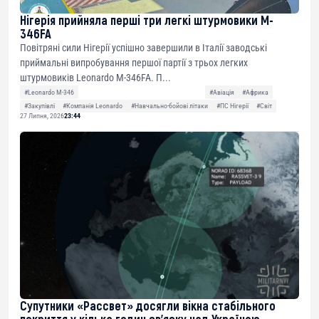
Нігерія прийняла перші три легкі штурмовики M-
346FA
Повітряні сили Нігерії успішно завершили в Італії заводські
приймальні випробування першої партії з трьох легких
штурмовиків Leonardo M-346FA. П...
#Leonardo M-346
#Авіація
#Африка
#Закупівлі
#Компанія Leonardo
#Навчально-бойові літаки
#ПС Нігерії
#Світ
27 Липня, 2026
23:44
Супутники «Рассвет» досягли вікна стабільного