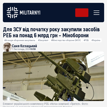
Для ЗСУ від початку року закупили засобів
РЕБ на понад 6 млрд грн – Міноборони
#Агенція оборонних закупівель
#Закупівлі
#Міністерство оборони (МОУ)
#РЕБ
#Україна
Саня Козацький
7 Листопада, 2024
13:53
Елемент українського комплексу РЕБ «Нота» компанії «Трител». Фото: