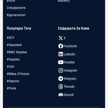
Блоги
Вакансії
Спецпроекти
Відеоконтент
Популярні Теги
Слідкувати За Нами
#ЗСУ
X
#Закупівлі
Facebook
#ВМС України
LinkedIn
#Україна
Youtube
#Світ
Instagram
#Війна З Росією
Telegram
#Європа
Threads
#Росія
Discord