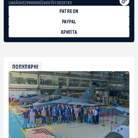
UA043052990000026007015028783
PATREON
PAYPAL
КРИПТА
BTC
bc1qg0z99m95fte7kj8faa7h2kvnq92wvc53exe8gm
USDT
0x8676644fA7B6d328310283cAC1065Ae01d97CEe7
ETH
0xfD02863D3289416fcF50975c9DFda13623f97758
ПОПУЛЯРНІ