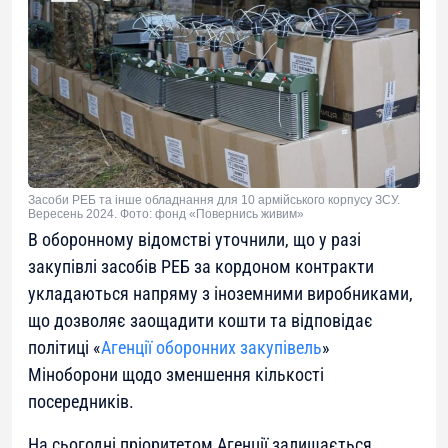
Засоби РЕБ та інше обладнання для 10 армійського корпусу ЗСУ.
Вересень 2024. Фото: фонд «Повернись живим»
В оборонному відомстві уточнили, що у разі
закупівлі засобів РЕБ за кордоном контракти
укладаються напряму з іноземними виробниками,
що дозволяє заощадити кошти та відповідає
політиці «
Агенції оборонних закупівель
»
Міноборони щодо зменшення кількості
посередників.
На сьогодні пріоритетом Агенції залишається