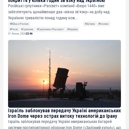
покриття у кілька годин зв’язку над Україною
Російські супутники «Рассвет» компанії «Бюро 1440» вже
забезпечують щонайменше два «вікна зв’язку» на добу над
Україною тривалістю понад годину кож...
#Війна з Росією
#Звʼязок
#Космос
#Росія
#Супутник
#Супутники «Рассвет»
#Україна
31 Липня, 2026
22:46
Ізраїль заблокував передачу Україні американських
Iron Dome через острах витоку технологій до Ірану
Ізраїль заблокував передачу Україні американських батарей
системи протиповітряної оборони Iron Dome («Залізний купол»), що