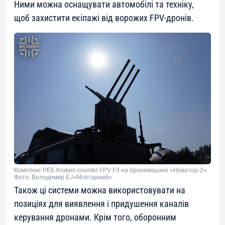
Ними можна оснащувати автомобілі та техніку,
щоб захистити екіпажі від ворожих FPV-дронів.
Комплекс РЕБ Kraken counter FPV F3 на бронемашині «Новатор-2».
Фото: Володимир Б./«Мілітарний»
Також ці системи можна використовувати на
позиціях для виявлення і придушення каналів
керування дронами. Крім того, оборонним