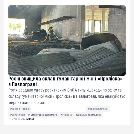
Росія знищила склад гуманітарної місії «Проліска»
в Павлограді
Росія завдала удару реактивним БпЛА типу «Шахед» по офісу та
складу гуманітарної місії «Проліска» в Павлограді, яка евакуйовує
мирних жителів із зо...
#Війна з Росією
#Воєнні злочини
#Волонтери
#Гуманітарна допомога
#Україна
#Цивільні громадяни
1 Серпня, 2026
20:33