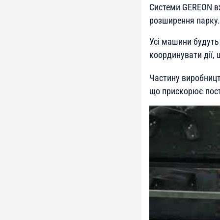
Системи GEREON вж
розширення парку.
Усі машини будуть 
координувати дії, 
Частину виробницт
що прискорює пост