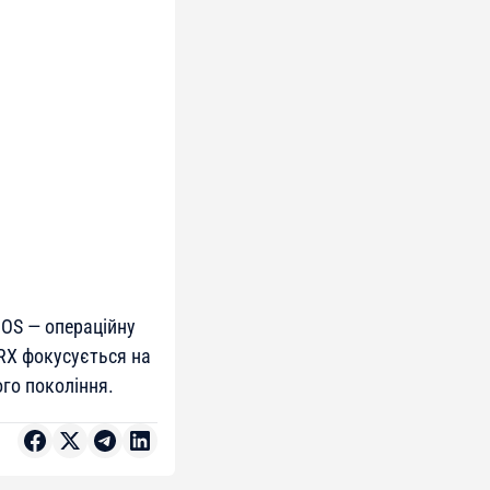
 OS — операційну
ARX фокусується на
го покоління.