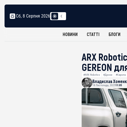
Сб, 8 Серпня 2026
НОВИНИ
СТАТТІ
БЛОГИ
ARX Roboti
GEREON для
#ARX Robotics
#Дрони
#Європа
Владислав Хоменк
18 Листопада, 2025
11:05