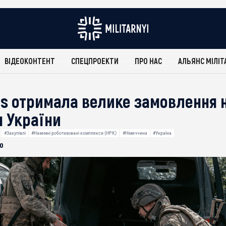
ВІДЕОКОНТЕНТ
СПЕЦПРОЕКТИ
ПРО НАС
АЛЬЯНС МІЛІТ
cs отримала велике замовлення 
 України
#Закупівлі
#Наземні роботизовані комплекси (НРК)
#Німеччина
#Україна
о