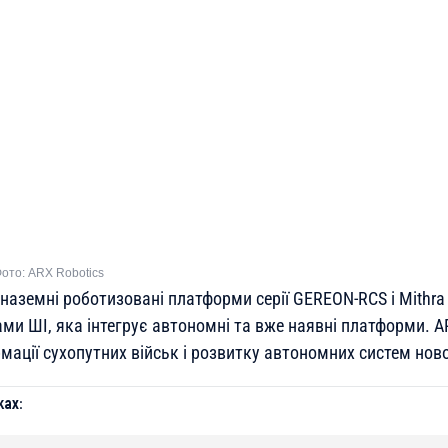
ото: ARX Robotics
наземні роботизовані платформи серії GEREON-RCS і Mithra
ами ШІ, яка інтегрує автономні та вже наявні платформи. 
ації сухопутних військ і розвитку автономних систем ново
ах: