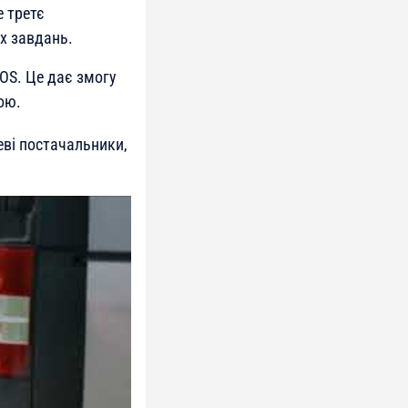
е третє
х завдань.
 OS. Це дає змогу
ою.
еві постачальники,