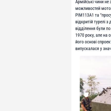
Армійські чини не
можливостей мотоп
PIM113А1 та “про
відкритій турелі з
відділення були п
1970 року, але на 
його основі спроек
випускалася у знач