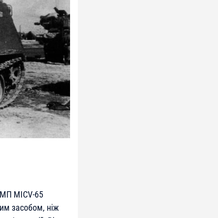
 БМП MICV-65
вим засобом, ніж