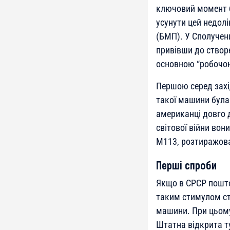
ключовий момент б
усунути цей недол
(БМП). У Сполучен
привівши до створ
основною “робочо
Першою серед захі
такої машини була
американці довго д
світової війни вон
М113, розтиражова
Перші спроби
Якщо в СРСР пошто
таким стимулом ст
машини. При цьому 
Штатна відкрита т