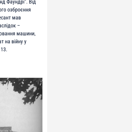
нд Фаундрі”. Від
ого озброєння
есант мав
аслідок –
цювання машини,
т на війну у
113.