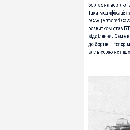
бортах на вертлюг
Така модифікація 
ACAV (Armored Cava
розвитком став БТ
відділення. Саме 
до бортів – тепер 
але в серію не пішо