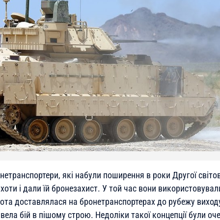
нетранспортери, які набули поширення в роки Другої світо
хоти і дали їй бронезахист. У той час вони використовували
ота доставлялася на бронетранспортерах до рубежу виходу 
 вела бій в пішому строю. Недоліки такої концепції були оче