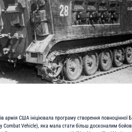
оків армія США ініціювала програму створення повноцінної
ry Combat Vehicle), яка мала стати більш досконалим бойо