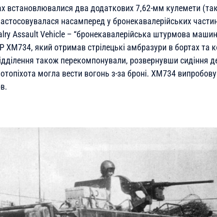
ах встановлювалися два додаткових 7,62-мм кулемети (так
застосовувалася насамперед у бронекавалерійських частин
lry Assault Vehicle – “бронекавалерійська штурмова машин
Р ХМ734, який отримав стрілецькі амбразури в бортах та 
відділення також перекомпонували, розвернувши сидіння 
мотопіхота могла вести вогонь з-за броні. ХМ734 випробову
в.