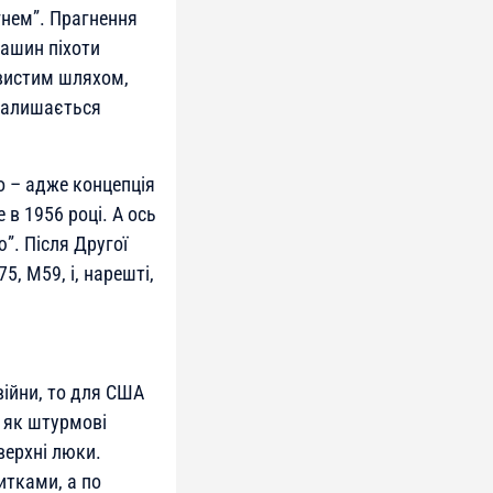
нем”. Прагнення
машин піхоти
ивистим шляхом,
 залишається
о – адже концепція
в 1956 році. А ось
”. Після Другої
, М59, і, нарешті,
ійни, то для США
 як штурмові
верхні люки.
итками, а по