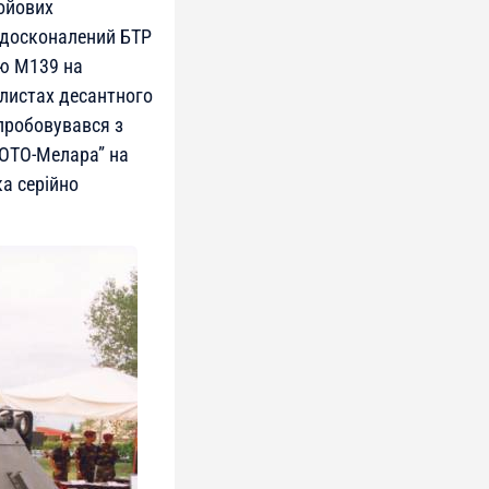
ойових
 удосконалений БТР
ю М139 на
 листах десантного
ипробовувався з
 “ОТО-Мелара” на
ка серійно