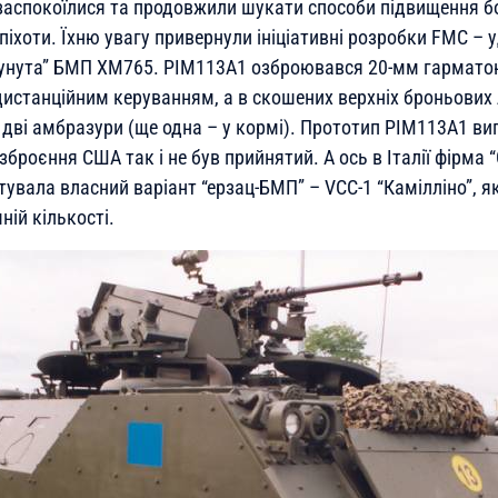
 заспокоїлися та продовжили шукати способи підвищення б
іхоти. Їхню увагу привернули ініціативні розробки FMC –
сунута” БМП ХМ765. PIM113А1 озброювався 20-мм гармато
 дистанційним керуванням, а в скошених верхніх броньових
о дві амбразури (ще одна – у кормі). Прототип PIM113А1 в
озброєння США так і не був прийнятий. А ось в Італії фірма
тувала власний варіант “ерзац-БМП” – VCC-1 “Камілліно”, я
ній кількості.