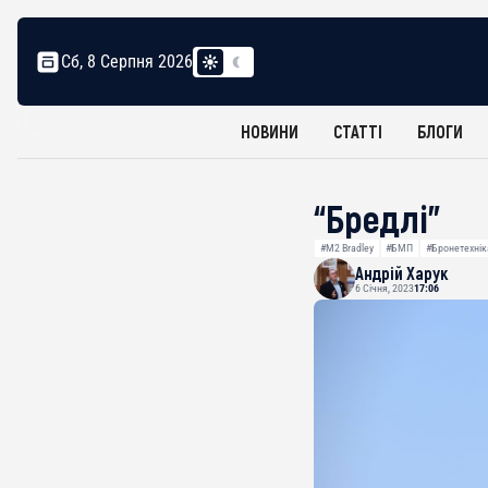
Сб, 8 Серпня 2026
НОВИНИ
СТАТТІ
БЛОГИ
“Бредлі”
#M2 Bradley
#БМП
#Бронетехнік
Андрій Харук
6 Січня, 2023
17:06