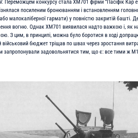
V. Переможцем конкурсу стала ХМ701 фірми “Пасіфік Кар е
ізнялася посиленим бронюванням і встановленням головн
або малокаліберної гармати) у повністю закритій башті. Д
ення вогню. Однак ХМ701 виявилася надто важкою і, як н
ою. З цим, в принципі, можна було боротися в ході допра
 військовий бюджет тріщав по швах через зростання витра
цям запропонували задовольнятися тим, що є: все тими ж М