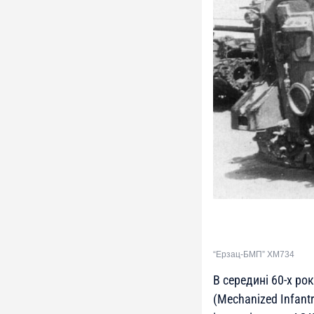
“Ерзац-БМП” ХМ734
В середині 60-х р
(Mechanized Infant