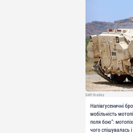
БМП Bradley
Напівгусеничні бро
мобільність мотопі
поля бою”: мотопіх
чого спішувалась і