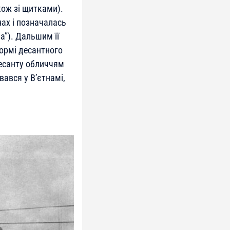
ож зі щитками).
ах і позначалась
а”). Дальшим її
кормі десантного
десанту обличчям
вався у В’єтнамі,