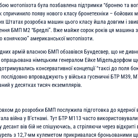
ою мотопіхота була позбавлена підтримки “бронею та вог
ік спричинило появу нового класу бронетехніки – бойових 
их Штатах розробка машин цього класу йшла довгим і зв
ення БМП М2 “Бредлі”. Вже майже сорок років ця машина
ю конячкою” американської мотопіхоти.
дних армій власною БМП обзавівся Бундесвер, що не дивн
 опрацьована німецьким генералом Ейке Мідельдорфом ще 
отримувались консервативної концепції “таксі до поля бою
и послідовно впроваджують у війська гусеничні БТР М39, М75
ний у десятках тисяч екземплярів.
вхом до розробки БМП послужила підготовка до ядерної в
ала війна у В’єтнамі. Тут БТР М113 часто використовували
десант вів бій не спішуючись, а стріляючи через відкриті 
урель з 12,7-мм кулеметом прикривалася броньованими щ