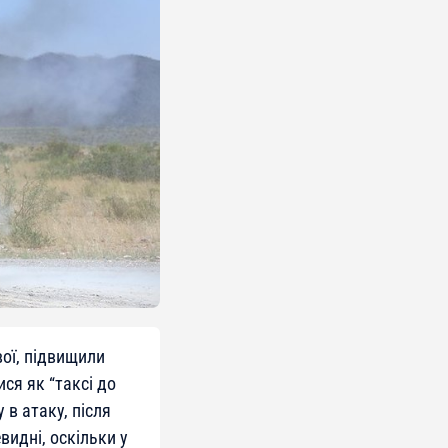
вої, підвищили
ся як “таксі до
в атаку, після
видні, оскільки у