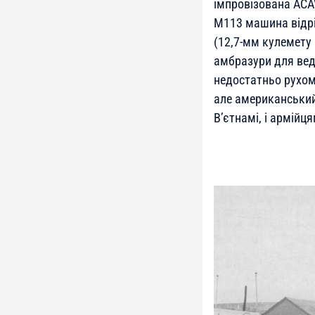
імпровізована ACA
М113 машина відр
(12,7-мм кулемету 
амбразури для вед
недостатньо рухом
але американський
В’єтнамі, і армій