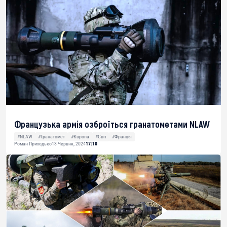
Французька армія озброїться гранатометами NLAW
#NLAW
#Гранатомет
#Європа
#Світ
#Франція
Роман Приходько
13 Червня, 2024
17:10