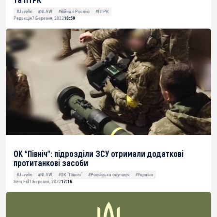
#Javelin
#NLAW
#Війна з Росією
#ПТРК
Редакція
7 Березня, 2022
18:59
ОК “Північ”: підрозділи ЗСУ отримали додаткові
протитанкові засоби
#Javelin
#NLAW
#ОК "Північ"
#Російська окупація
#Україна
Sem Fid
1 Березня, 2022
17:16