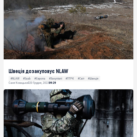
Швеція дозакуповує NLAW
#NLAW
#Saab
#Європа
#Закупівлі
#ПТРК
#Світ
#Швеція
Саня Козацький
20 Грудня, 2022
09:29