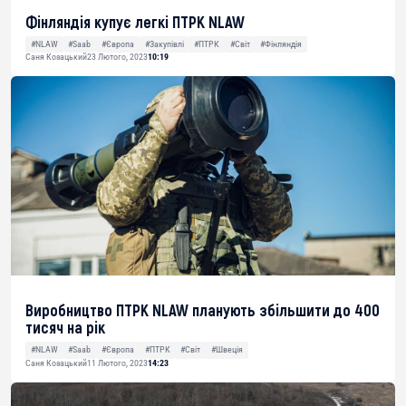
Фінляндія купує легкі ПТРК NLAW
#NLAW
#Saab
#Європа
#Закупівлі
#ПТРК
#Світ
#Фінляндія
Саня Козацький
23 Лютого, 2023
10:19
Виробництво ПТРК NLAW планують збільшити до 400
тисяч на рік
#NLAW
#Saab
#Європа
#ПТРК
#Світ
#Швеція
Саня Козацький
11 Лютого, 2023
14:23