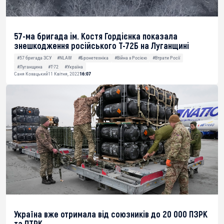
57-ма бригада ім. Костя Гордієнка показала
знешкодження російського Т-72Б на Луганщині
#57 бригада ЗСУ
#NLAW
#Бронетехніка
#Війна з Росією
#Втрати Росії
#Луганщина
#Т-72
#Україна
Саня Козацький
11 Квітня, 2022
16:07
Україна вже отримала від союзників до 20 000 ПЗРК
та ПТРК