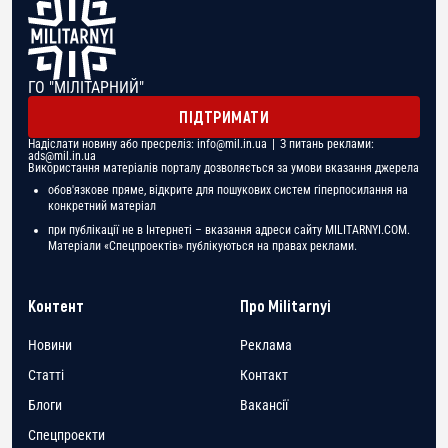
ГО "МІЛІТАРНИЙ"
ПІДТРИМАТИ
Надіслати новину або пресреліз:
info@mil.in.ua
| З питань реклами:
ads@mil.in.ua
Використання матеріалів порталу дозволяється за умови вказання джерела
обов'язкове пряме, відкрите для пошукових систем гіперпосилання на
конкретний матеріал
при публікації не в Інтернеті – вказання адреси сайту MILITARNYI.COM.
Матеріали «Спецпроектів» публікуються на правах реклами.
Контент
Про Militarnyi
Новини
Реклама
Статті
Контакт
Блоги
Вакансії
Спецпроекти