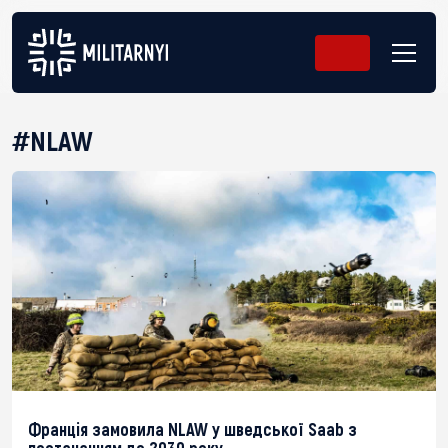
#NLAW
Франція замовила NLAW у шведської Saab з