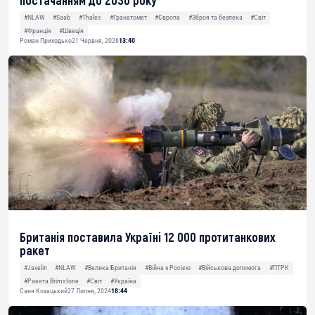
постачанням до 2030 року
#NLAW
#Saab
#Thales
#Гранатомет
#Європа
#Зброя та безпека
#Світ
#Франція
#Швеція
Роман Приходько
21 Червня, 2026
13:40
Британія поставила Україні 12 000 протитанкових
ракет
#Javelin
#NLAW
#Велика Британія
#Війна з Росією
#Військова допомога
#ПТРК
#Ракета Brimstone
#Світ
#Україна
Саня Козацький
27 Липня, 2024
18:44