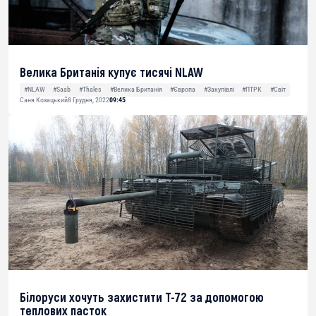
Велика Британія купує тисячі NLAW
#NLAW
#Saab
#Thales
#Велика Британія
#Європа
#Закупівлі
#ПТРК
#Світ
Саня Козацький
8 Грудня, 2022
09:45
Білоруси хочуть захистити Т-72 за допомогою
теплових пасток