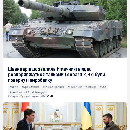
Швейцарія дозволила Німеччині вільно
розпоряджатися танками Leopard 2, які були
повернуті виробнику
#NLAW
#Бронетехніка
#Велика Британія
#Німеччина
#Польща
#Світ
#Танк Leopard 2
#Швейцарія
Катерина Супрун
3 Червня, 2022
21:40