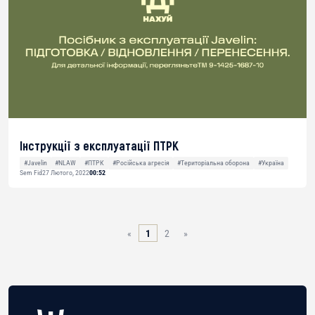
Інструкції з експлуатації ПТРК
#Javelin
#NLAW
#ПТРК
#Російська агресія
#Територіальна оборона
#Україна
Sem Fid
27 Лютого, 2022
00:52
«
1
2
»