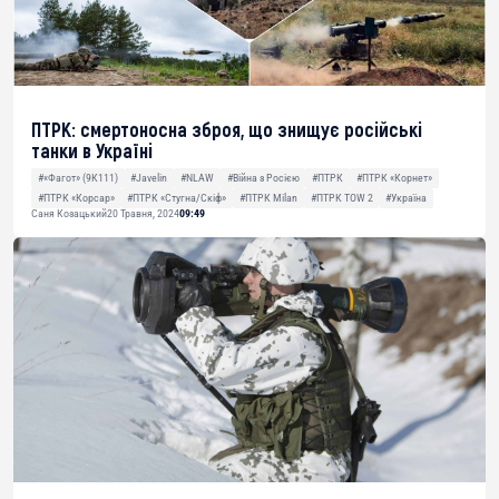
ПТРК: смертоносна зброя, що знищує російські
танки в Україні
#«Фагот» (9К111)
#Javelin
#NLAW
#Війна з Росією
#ПТРК
#ПТРК «Корнет»
#ПТРК «Корсар»
#ПТРК «Стугна/Скіф»
#ПТРК Milan
#ПТРК TOW 2
#Україна
Саня Козацький
20 Травня, 2024
09:49