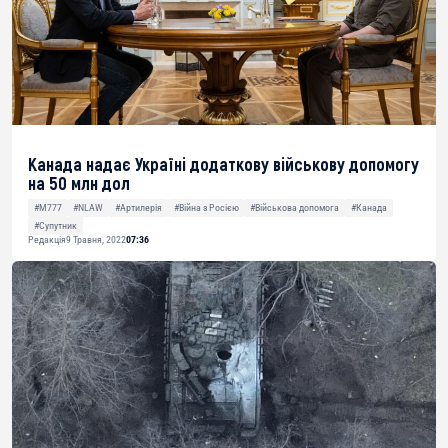
Канада надає Україні додаткову військову допомогу
на 50 млн дол
#M777
#NLAW
#Артилерія
#Війна з Росією
#Військова допомога
#Канада
#Супутник
Редакція
9 Травня, 2022
07:36