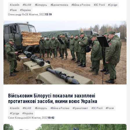
#Javelin
#NLAW
#Білорусь
#Бронетехніка
#Війна з Росією
#ЗС Росії
#Сусіди
#Танк
#Україна
Олександр Ян
28 Жовтня, 2022
15:19
Військовим Білорусі показали захоплені
протитанкові засоби, якими воює Україна
#Javelin
#NLAW
#Білорусь
#Війна з Росією
#Гранатомет
#ЗС Росії
#Росія
#Сусіди
#Україна
Саня Козацький
28 Жовтня, 2022
10:42