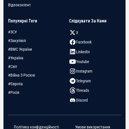
Відеоконтент
Популярні Теги
Слідкувати За Нами
#ЗСУ
X
#Закупівлі
Facebook
#ВМС України
LinkedIn
#Україна
Youtube
#Світ
Instagram
#Війна З Росією
Telegram
#Європа
Threads
#Росія
Discord
Політика конфіденційності
Умови використання