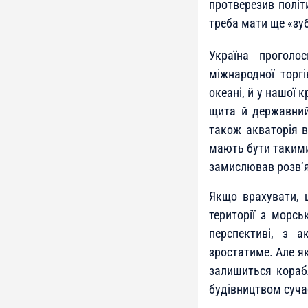
протверезив політ
треба мати ще «зуби
Україна проголос
міжнародної торг
океані, й у нашої 
щита й державний
також акваторія в
мають бути такими,
замислював розв’я
Якщо врахувати, щ
території з морсь
перспективі, з 
зростатиме. Але як
залишиться корабл
будівництвом сучас