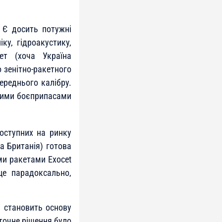
 Є досить потужні
ку, гідроакустику,
ет (хоча Україна
 зенітно-ракетного
ереднього калібру.
арими боєприпасами
оступних на ринку
а Британія) готова
ми ракетами Exocet
це парадоксально,
і становить основу
точне рішення було