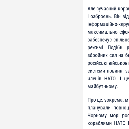
Але сучасний кораб
і озброєнь. Він ві
інформаційно-кер
максимально ефек
забезпечує спільне
режимі. Подібні 
збройних сил на бе
російські військов
системи повинні з
членів НАТО. І ц
майбутньому.
Про це, зокрема, м
планували повноц
Чорному морі рос
кораблями НАТО Bo