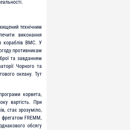
реальності.
ахищений технічним
печити виконання
я кораблів ВМС. У
догоду противникам
зброї та завданням
аторії Чорного та
тового океану. Тут
 програми корвета,
оку вартість. При
в, стає зрозуміло,
им фрегатом FREMM,
однакового обсягу