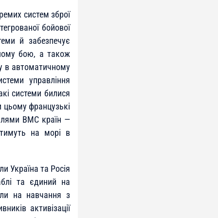
ремих систем зброї
нтегрованої бойової
теми й забезпечує
ному бою, а також
му в автоматичному
истеми управління
акі системи билися
и цьому французькі
аблями ВМС країн —
ятимуть на морі в
ли Україна та Росія
аблі та єдиний на
шли на навчання з
вників активізації