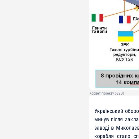
Корвет проекту 58250
Український оборо
минув після закла
заводі в Миколаєв
корабля стало с