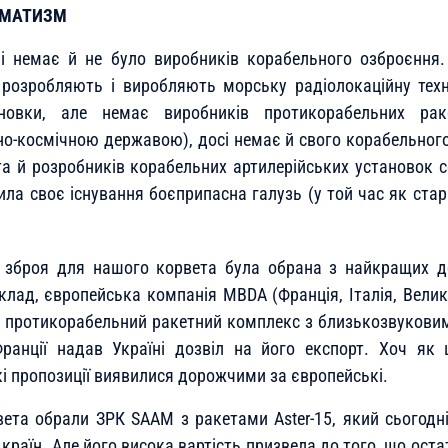
ГМАТИЗМ
ні немає й не було виробників корабельного озброєння.
розробляють і виробляють морську радіолокаційну техні
тановки, але немає виробників протикорабельних рак
о-космічною державою), досі немає й свого корабельного
та й розробників корабельних артилерійських установок с
ла своє існування боєприпасна галузь (у той час як ст
 зброя для нашого корвета була обрана з найкращих д
клад, європейська компанія MBDA (Франція, Італія, Велик
й протикорабельний ракетний комплекс з близькозвукови
Франції надав Україні дозвіл на його експорт. Хоч як 
кі пропозиції виявилися дорожчими за європейські.
ета обрали ЗРК SAAM з ракетами Aster-15, який сьогодн
раїн. Але його висока вартість призвела до того, що оста