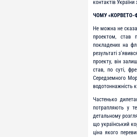
контактів України 
ЧОМУ «КОРВЕТО-Ф
Не можна не сказа
проектом, став 
покладених на фл
результаті з’явивс
проекту, він зали
став, по суті, ф
Середземного Моря
водотоннажність к
Частенько дилетан
потрапляють у те
детальному розгляд
що український ко
ціна якого перев