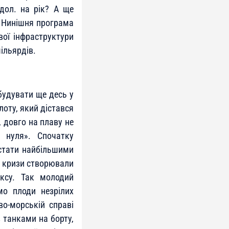
 дол. на рік? А ще
. Нинішня програма
вої інфраструктури
ільярдів.
будувати ще десь у
оту, який дістався
 довго на плаву не
 нуля». Спочатку
 стати найбільшими
і кризи створювали
ексу. Так молодий
мо плоди незрілих
во-морській справі
 танками на борту,