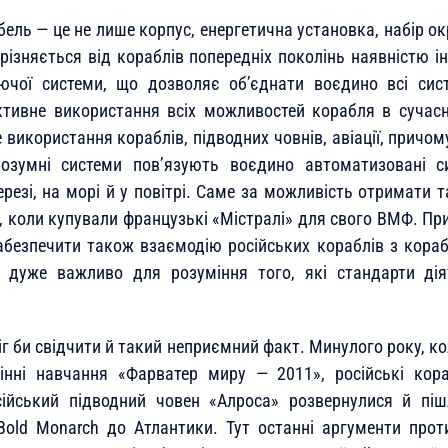
ель — це не лише корпус, енергетична установка, набір ок
дрізняється від кораблів попередніх поколінь наявністю і
уючої системи, що дозволяє об’єднати воєдино всі сис
тивне використання всіх можливостей корабля в сучас
 використання кораблів, підводних човнів, авіації, причо
розумні системи пов’язують воєдино автоматизовані с
резі, на морі й у повітрі. Саме за можливість отримати т
і, коли купували французькі «Містралі» для свого ВМФ. Пр
абезпечити також взаємодію російських кораблів з кор
е дуже важливо для розуміння того, які стандарти ді
іг би свідчити й такий неприємний факт. Минулого року, ко
інні навчання «Фарватер миру — 2011», російські кор
ійський підводний човен «Алроса» розвернулися й пі
ld Monarch до Атлантики. Тут останні аргументи проти