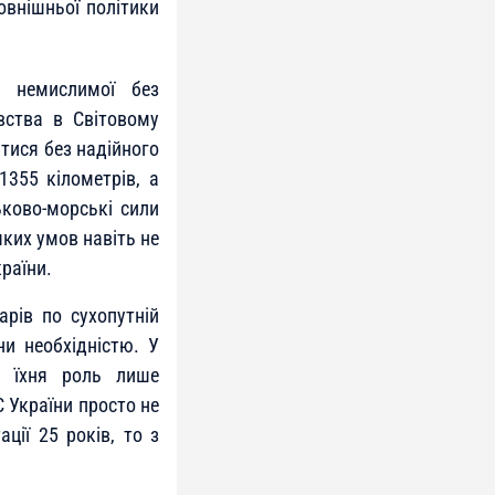
овнішньої політики
ї, немислимої без
вства в Світовому
атися без надійного
355 кілометрів, а
ьково-морські сили
яких умов навіть не
раїни.
арів по сухопутній
ни необхідністю. У
, їхня роль лише
 України просто не
ції 25 років, то з