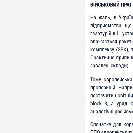
ВІЙСЬКОВИЙ ПРА
На жаль, в Украї
підприємства, що 
газотурбінні ус
вважається ракетн
комплексу (ЗРК), 
Практично припини
завалені склади).
Тому європейська
пропозицій. Напри
постачити новітні
block 3, а уряд 
аналогічні російсь
Спочатку для корв
ППО європейських к