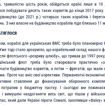
, тривалістю шість років, обійдеться країні лише в 10
ся побудувати десять таких корветів до кінця 2017 року
івництво (до 2021 р.) чотирьох таких кораблів і берего
нь. З них власне на будівництво кораблів піде близько 11 м
АТЯГЛОСЯ
ом, кораблі для українських ВМС треба було планомірно 
Уже тоді стало зрозуміло, що корабельний склад нашого фл
ісля флотського «розриву шлюбу», що тривав до 1997 року,
раїнський флот треба було створювати практично «з
чати будівництво корветів, а потім — фрегатів, що мали
и. Проте час вніс свої корективи. Перманентні економічн
гативне ставлення до фінансування оборонного компл
 потрапив у бюджетну пастку. І сьогодні ми пожинає
 і вимушені наздоганяти весь світ, що пішов у військо
ас, який дали Україні пірати Сомалі, захопивши «Фаїну» з