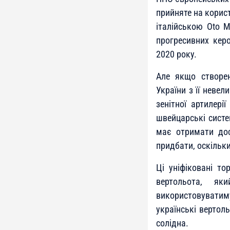
прийняте на корис
італійською Oto M
прогресивних керо
2020 року.
Але якщо створен
України з її неве
зенітної артилері
швейцарські систе
має отримати дос
придбати, оскільк
Ці уніфіковані т
вертольота, я
використовуватиму
українські вертол
солідна.