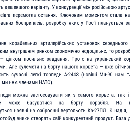
ть дешевшого варіанту. У конкуренції між російською арту
elara перемогла остання. Ключовим моментом стала ная
ваних боєприпасів, розробку яких у Росії планується з
ня корабельних артилерійських установок середнього
ликим внутрішнім ринком економічно недоцільне, то розро
ї — цілком посильне завдання. Проте на український к
ми. Але кулемети на борту нашого корвета — вже вітчиз
ить сучасні легкі торпеди A-244S (новіші Mu-90 нам т
и ми не є членами НАТО).
орпеди можна застосовувати як з самого корвета, так і
кий може базуватися на борту корабля. На п
ться наявні на озброєнні вертольоти Ка-27ПЛ. Є надія
ьотобудівники створять свій конкурентний продукт. База 