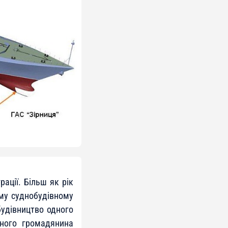
ації. Більш як рік
ому суднобудівному
будівництво одного
ного громадянина