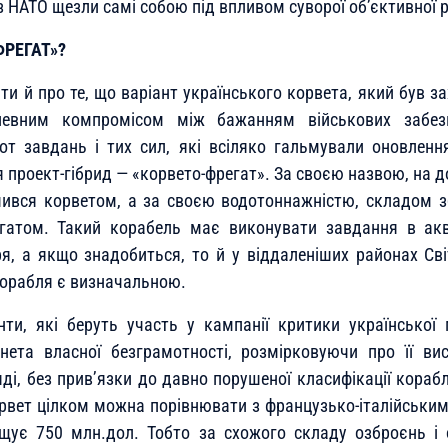
з НАТО щезли самі собою під впливом суворої об’єктивної 
РЕГАТ»?
ти й про те, що варіант українського корвета, який був з
певним компромісом між бажанням військових забез
от завдань і тих сил, які всіляко гальмували оновленн
я проект-гібрид — «корвето-фрегат». За своєю назвою, на 
шився корветом, а за своєю водотоннажністю, складом 
регатом. Такий корабель має виконувати завдання в акв
, а якщо знадобиться, то й у віддаленіших районах Сві
орабля є визначальною.
ти, які беруть участь у кампанії критики української
нета власної безграмотності, розмірковуючи про її вис
і, без прив’язки до давно порушеної класифікації кораблі
рвет цілком можна порівнювати з французько-італійськ
ищує 750 млн.дол. Тобто за схожого складу озброєнь і 