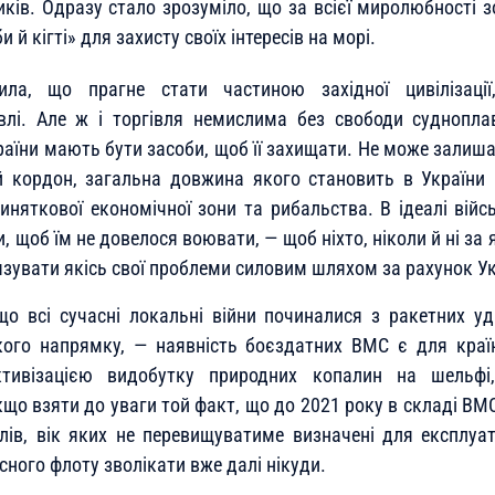
иків. Одразу стало зрозуміло, що за всієї миролюбності з
 й кігті» для захисту своїх інтересів на морі.
ила, що прагне стати частиною західної цивілізаці
івлі. Але ж і торгівля немислима без свободи суднопла
країни мають бути засоби, щоб її захищати. Не може залиш
 кордон, загальна довжина якого становить в України 1
иняткової економічної зони та рибальства. В ідеалі війс
 щоб їм не довелося воювати, — щоб ніхто, ніколи й ні за 
зувати якісь свої проблеми силовим шляхом за рахунок Ук
о всі сучасні локальні війни починалися з ракетних уд
кого напрямку, — наявність боєздатних ВМС є для краї
активізацією видобутку природних копалин на шельфі
що взяти до уваги той факт, що до 2021 року в складі ВМС
ів, вік яких не перевищуватиме визначені для експлуата
ного флоту зволікати вже далі нікуди.