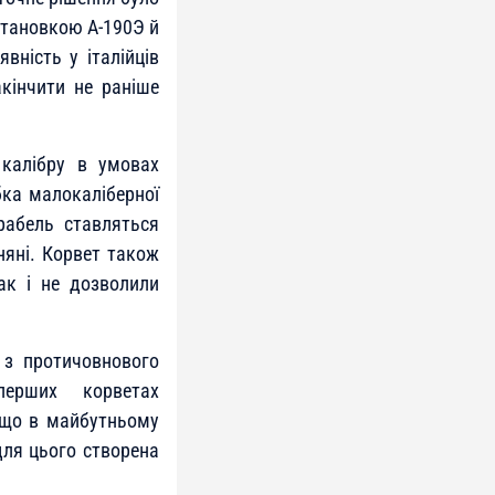
становкою А-190Э й
вність у італійців
акінчити не раніше
 калібру в умовах
бка малокаліберної
орабель ставляться
няні. Корвет також
ак і не дозволили
 з протичовнового
ерших корветах
, що в майбутньому
для цього створена