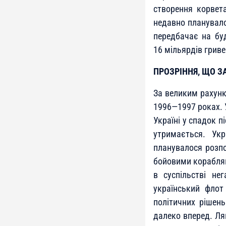
створення корвета
недавно планувало
передбачає на буд
16 мільярдів гриве
ПРОЗРІННЯ, ЩО З
За великим рахунк
1996—1997 роках. 
Україні у спадок п
утримається. Ук
планувалося розпо
бойовими кораблям
в суспільстві не
український флот
політичних рішень
далеко вперед. Ляп