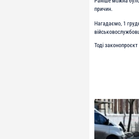
Раніше можна було
причин.
Нагадаємо, 1 груд
військовослужбовц
Тоді законопроєкт