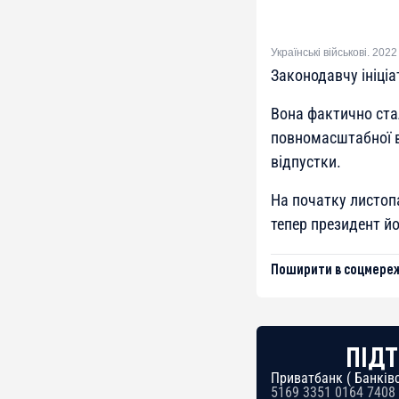
Українські військові. 202
Законодавчу ініціа
Вона фактично стал
повномасштабної в
відпустки.
На початку листопа
тепер президент йо
Поширити в соцмереж
ПІДТ
Приватбанк ( Банківс
5169 3351 0164 7408