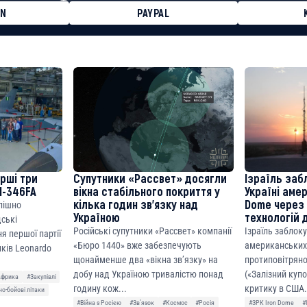
ON
PAYPAL
8faa7h2kvnq92wvc53exe8gm
8310283cAC1065Ae01d97CEe7
cF50975c9DFda13623f97758
ерші три
Супутники «Рассвет» досягли
Ізраїль заб
M-346FA
вікна стабільного покриття у
Україні аме
кілька годин зв’язку над
Dome через 
спішно
Україною
технологій 
дські
Російські супутники «Рассвет» компанії
Ізраїль заблок
я першої партії
«Бюро 1440» вже забезпечують
американських
ків Leonardo
щонайменше два «вікна зв’язку» на
протиповітряно
добу над Україною тривалістю понад
(«Залізний куп
Африка
#Закупівлі
годину кож...
критику в США.
о-бойові літаки
#Війна з Росією
#Звʼязок
#Космос
#Росія
#ЗРК Iron Dome
#