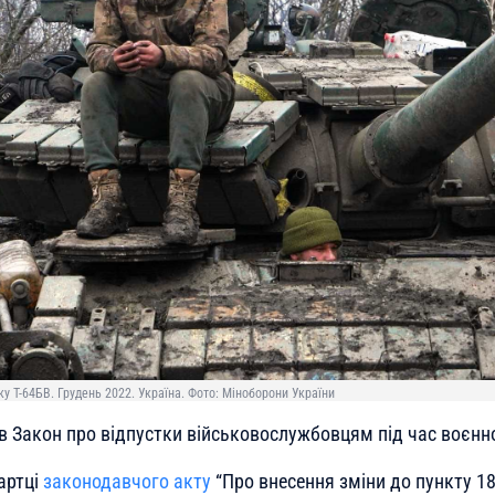
у Т-64БВ. Грудень 2022. Україна. Фото: Міноборони України
в Закон про відпустки військовослужбовцям під час воєнно
артці
законодавчого акту
“Про внесення зміни до пункту 18