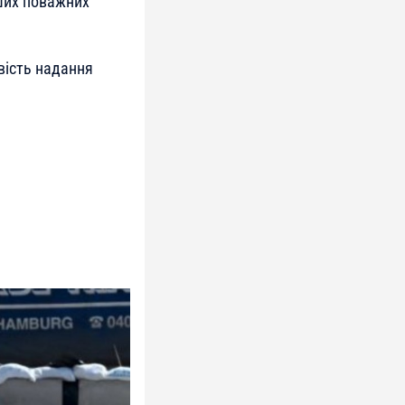
нших поважних
вість надання