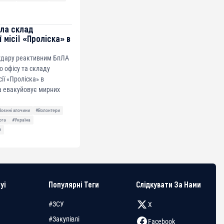
ила склад
 місії «Проліска» в
 удару реактивним БпЛА
о офісу та складу
сії «Проліска» в
а евакуйовує мирних
Воєнні злочини
#Волонтери
ога
#Україна
и
yi
Популярні Теги
Слідкувати За Нами
#ЗСУ
X
#Закупівлі
Facebook