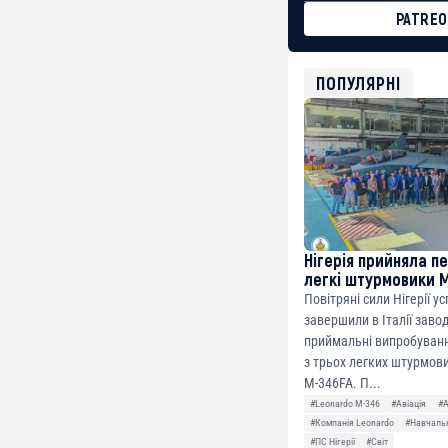
PATRE
BTC
bc1qg0z99m95fte7kj
USDT
ПОПУЛЯРНІ
0x8676644fA7B6d32
ETH
0xfD02863D3289416f
Нігерія прийняла п
легкі штурмовики 
Повітряні сили Нігерії у
завершили в Італії заво
приймальні випробуванн
з трьох легких штурмови
M-346FA. П...
#Leonardo M-346
#Авіація
#
#Компанія Leonardo
#Навчальн
#ПС Нігерії
#Світ