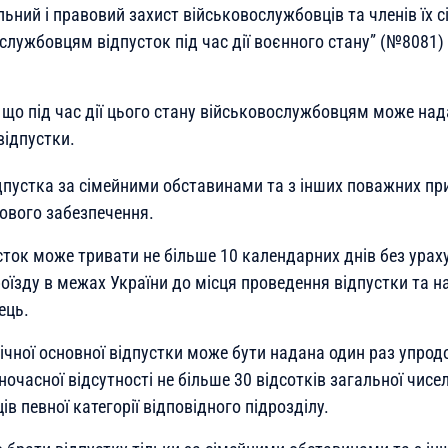
льний і правовий захист військовослужбовців та членів їх 
лужбовцям відпусток під час дії воєнного стану” (№8081) 
 що під час дії цього стану військовослужбовцям може на
відпустки.
пустка за сімейними обставинами та з інших поважних при
ового забезпечення.
сток може тривати не більше 10 календарних днів без урах
оїзду в межах України до місця проведення відпустки та на
ець.
ічної основної відпустки може бути надана один раз упро
ночасної відсутності не більше 30 відсотків загальної чисе
в певної категорії відповідного підрозділу.