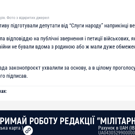
2 рік. Фото з відкритих джерел
тиву підготували депутати від “Слуги народу” наприкінці в
а відповіддю на публічні звернення і петиції військових, я
ійни не бували вдома з родиною або ж мали дуже обмежен
да законопроєкт ухвалили за основу, а в цілому проголосу
го підписав.
ах:
РИМАЙ РОБОТУ РЕДАКЦІЇ "МІЛІТАР
ька карта )
Рахунок в UAH (I
UA0430529900000