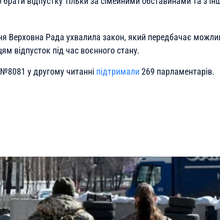
 брати відпустку тільки за сімейними обставинами та з і
ня Верховна Рада ухвалила закон, який передбачає можли
ям відпусток під час воєнного стану.
 №8081 у другому читанні
підтримали
269 парламентарів.