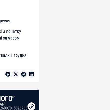
ересня.
кі з початку
і за часом
вали 1 грудня,
НОГО"
BAN)
26007015028783