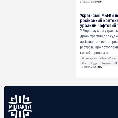
27 Липня, 2026
23:44
Українські МБЕКи п
російський контей
уразили нафтовий 
У Чорному морі українсь
дрони уразили два судна
логістиці та експорті ро
ресурсів. Про потоплен
контейнеровоза по...
#Атака дронів
#Війна з Росією
#Світ
#Судно
#Україна
#Ф
1 Серпня, 2026
14:43