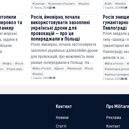
#Супутник
#Супутники «Рассвет»
#Україна
#США
#Україна
31 Липня, 2026
22:46
1 Серпня, 2026
11:39
отопили
Росія, ймовірно, почала
Росія знищ
неровоз та
використовувати захоплені
гуманітарної
танкер
українські дрони для
Павлограді
провокацій — про це
кі морські
Росія завдала
попереджали в Польщі
, задіяні в
типу «Шахед» п
Росія, ймовірно, почала застосовувати
сійських
гуманітарної мі
захоплені українські далекобійні дрони
ня
Павлограді, як
для провокацій, про можливість яких
жителів із зо...
раніше попереджали в Польщі. На...
#Нафта
#Росія
#Війна з Росією
#
#Війна з Росією
#Дрони
#Провокації
#Росія
лот
#Чорне море
#Гуманітарна допом
#Україна
#Цивільні громадян
1 Серпня, 2026
19:19
1 Серпня, 2026
20:33
Контент
Про Militarn
Новини
Реклама
Статті
Контакт