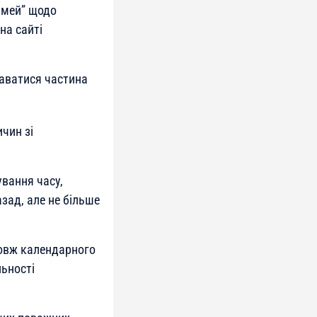
сімей” щодо
на сайті
даватися частина
чин зі
ування часу,
зад, але не більше
довж календарного
льності