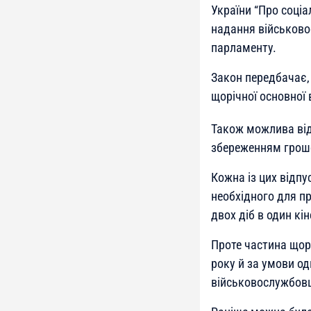
України “Про соціа
надання військовос
парламенту.
Закон передбачає,
щорічної основної 
Також можлива від
збереженням грош
Кожна із цих відпу
необхідного для пр
двох діб в один кін
Проте частина щор
року й за умови од
військовослужбовці