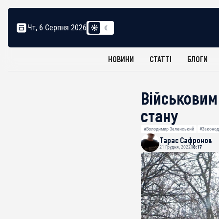
Чт, 6 Серпня 2026
НОВИНИ
СТАТТІ
БЛОГИ
Військовим 
стану
#Володимир Зеленський
#Законод
Тарас Сафронов
21 Грудня, 2022
18:17