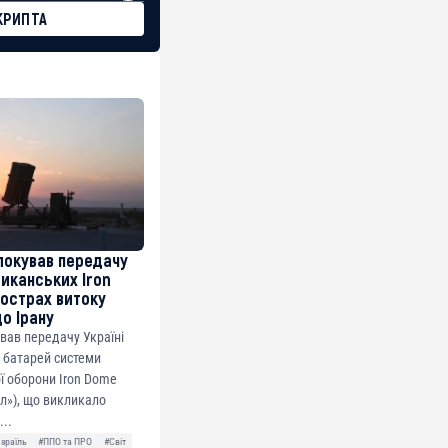
КРИПТА
локував передачу
риканських Iron
острах витоку
до Ірану
ував передачу Україні
 батарей системи
ї оборони Iron Dome
ол»), що викликало
...
Ізраїль
#ППО та ПРО
#Світ