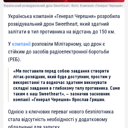
Український розвідувальний дрон Sweetheart. Фото: Компанія «Генерал Черешня»
Українська компанія «Генерал Черешня» розробила
розвідувальний дрон Sweetheart, який здатний
залітати в тил противника на відстань до 150 км.
У
компанії
розповіли Мілітарному, що дрон є
стійким до засобів радіоелектронної боротьби
(РЕБ).
«Ми поставили перед собою завдання створити
літак-розвідник, який буде доступним, простим у
використанні та водночас здатним виконувати
складні завдання в глибокому тилу противника. Саме
таким є наш Sweetheart», — зазначив засновник
компанії «Генерал Черешня» Ярослав Гришин.
Однією з ключових переваг нового безпілотника
стала відсутність необхідності у додатковому
обладнанні для запуску.