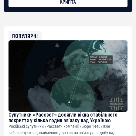
КРИПТА
BTC
bc1qg0z99m95fte7kj8faa7h2kvnq92wvc53exe8gm
USDT
0x8676644fA7B6d328310283cAC1065Ae01d97CEe7
ETH
0xfD02863D3289416fcF50975c9DFda13623f97758
ПОПУЛЯРНІ
Супутники «Рассвет» досягли вікна стабільного
покриття у кілька годин зв’язку над Україною
Російські супутники «Рассвет» компанії «Бюро 1440» вже
забезпечують щонайменше два «вікна зв’язку» на добу над