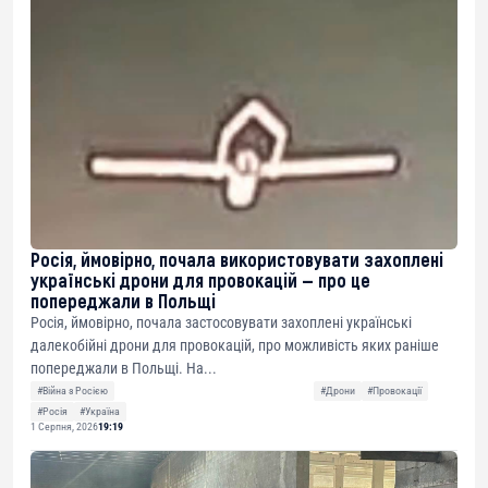
Росія, ймовірно, почала використовувати захоплені
українські дрони для провокацій — про це
попереджали в Польщі
Росія, ймовірно, почала застосовувати захоплені українські
далекобійні дрони для провокацій, про можливість яких раніше
попереджали в Польщі. На...
#Війна з Росією
#Дрони
#Провокації
#Росія
#Україна
1 Серпня, 2026
19:19