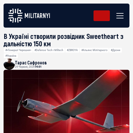
В Україні створили розвідник Sweetheart з
дальністю 150 км
#«Генерал Черешня»
#Defense Tech і Miltech
#ZBROYA
#Альянс Мілітарного
#Дрони
#Україна
Тарас Сафронов
24 Червня, 2026
14:01