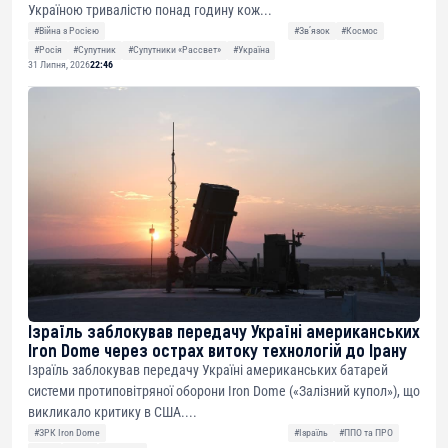
Україною тривалістю понад годину кож...
#Війна з Росією
#Звʼязок
#Космос
#Росія
#Супутник
#Супутники «Рассвет»
#Україна
31 Липня, 2026
22:46
Ізраїль заблокував передачу Україні американських
Iron Dome через острах витоку технологій до Ірану
Ізраїль заблокував передачу Україні американських батарей
системи протиповітряної оборони Iron Dome («Залізний купол»), що
викликало критику в США....
#ЗРК Iron Dome
#Ізраїль
#ППО та ПРО