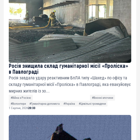
Росія знищила склад гуманітарної місії «Проліска»
в Павлограді
Росія завдала удару реактивним БпЛА типу «Шахед» по офісу та
складу гуманітарної місії «Проліска» в Павлограді, яка евакуйовує
мирних жителів із зо...
#Війна з Росією
#Воєнні злочини
#Волонтери
#Гуманітарна допомога
#Україна
#Цивільні громадяни
1 Серпня, 2026
20:33