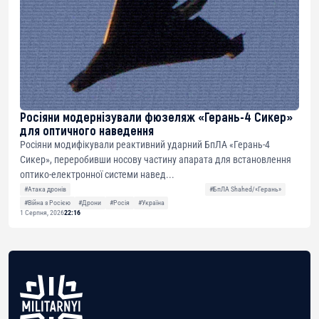
Росіяни модернізували фюзеляж «Герань-4 Сикер»
для оптичного наведення
Росіяни модифікували реактивний ударний БпЛА «Герань-4
Сикер», переробивши носову частину апарата для встановлення
оптико-електронної системи навед...
#Атака дронів
#БпЛА Shahed/«Герань»
#Війна з Росією
#Дрони
#Росія
#Україна
1 Серпня, 2026
22:16