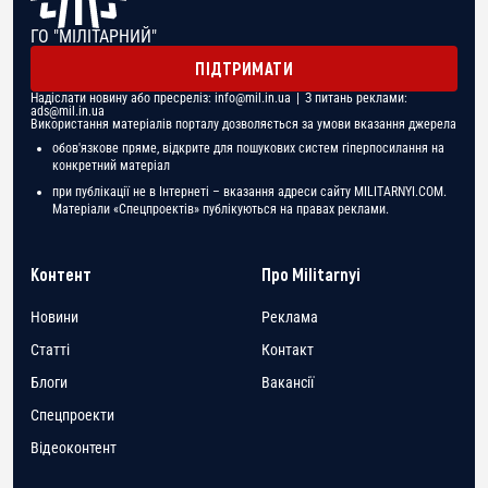
ГО "МІЛІТАРНИЙ"
ПІДТРИМАТИ
Надіслати новину або пресреліз:
info@mil.in.ua
| З питань реклами:
ads@mil.in.ua
Використання матеріалів порталу дозволяється за умови вказання джерела
обов'язкове пряме, відкрите для пошукових систем гіперпосилання на
конкретний матеріал
при публікації не в Інтернеті – вказання адреси сайту MILITARNYI.COM.
Матеріали «Спецпроектів» публікуються на правах реклами.
Контент
Про Militarnyi
Новини
Реклама
Статті
Контакт
Блоги
Вакансії
Спецпроекти
Відеоконтент