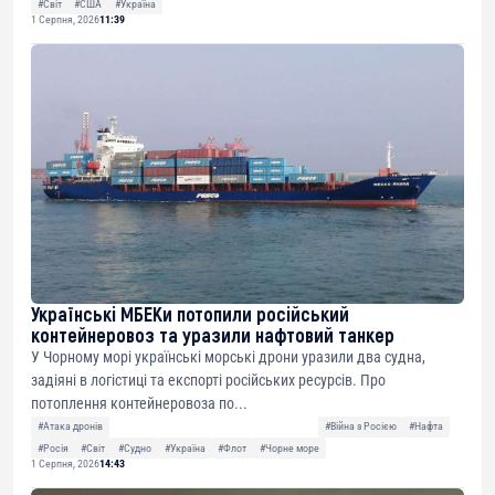
#Світ
#США
#Україна
1 Серпня, 2026
11:39
Українські МБЕКи потопили російський
контейнеровоз та уразили нафтовий танкер
У Чорному морі українські морські дрони уразили два судна,
задіяні в логістиці та експорті російських ресурсів. Про
потоплення контейнеровоза по...
#Атака дронів
#Війна з Росією
#Нафта
#Росія
#Світ
#Судно
#Україна
#Флот
#Чорне море
1 Серпня, 2026
14:43