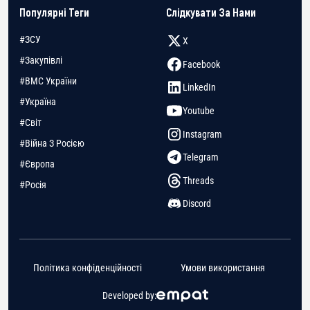
Популярні Теги
Слідкувати За Нами
#ЗСУ
X
#Закупівлі
Facebook
#ВМС України
LinkedIn
#Україна
Youtube
#Світ
Instagram
#Війна З Росією
Telegram
#Європа
Threads
#Росія
Discord
Політика конфіденційності
Умови використання
Developed by: